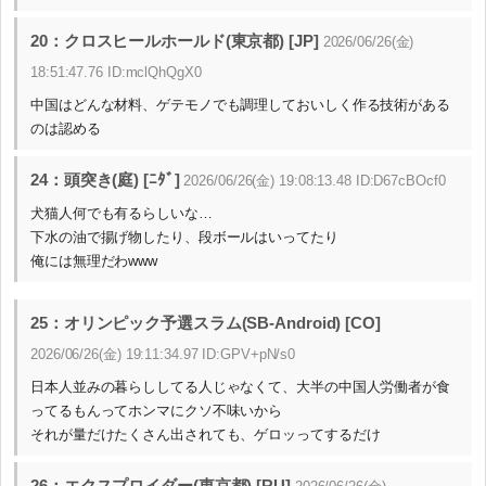
20：クロスヒールホールド(東京都) [JP]
2026/06/26(金)
18:51:47.76 ID:mclQhQgX0
中国はどんな材料、ゲテモノでも調理しておいしく作る技術がある
のは認める
24：頭突き(庭) [ﾆﾀﾞ]
2026/06/26(金) 19:08:13.48 ID:D67cBOcf0
犬猫人何でも有るらしいな…
下水の油で揚げ物したり、段ボールはいってたり
俺には無理だわwww
25：オリンピック予選スラム(SB-Android) [CO]
2026/06/26(金) 19:11:34.97 ID:GPV+pN/s0
日本人並みの暮らししてる人じゃなくて、大半の中国人労働者が食
ってるもんってホンマにクソ不味いから
それが量だけたくさん出されても、ゲロッってするだけ
26：エクスプロイダー(東京都) [RU]