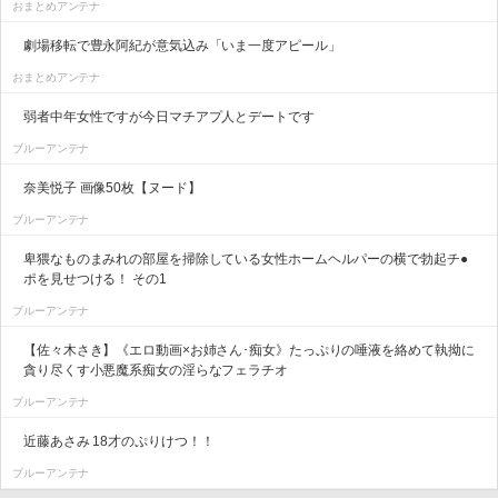
おまとめアンテナ
劇場移転で豊永阿紀が意気込み「いま一度アピール」
おまとめアンテナ
弱者中年女性ですが今日マチアプ人とデートです
ブルーアンテナ
奈美悦子 画像50枚【ヌード】
ブルーアンテナ
卑猥なものまみれの部屋を掃除している女性ホームヘルパーの横で勃起チ●
ポを見せつける！ その1
ブルーアンテナ
【佐々木さき】《エロ動画×お姉さん･痴女》たっぷりの唾液を絡めて執拗に
貪り尽くす小悪魔系痴女の淫らなフェラチオ
ブルーアンテナ
近藤あさみ 18才のぷりけつ！！
ブルーアンテナ