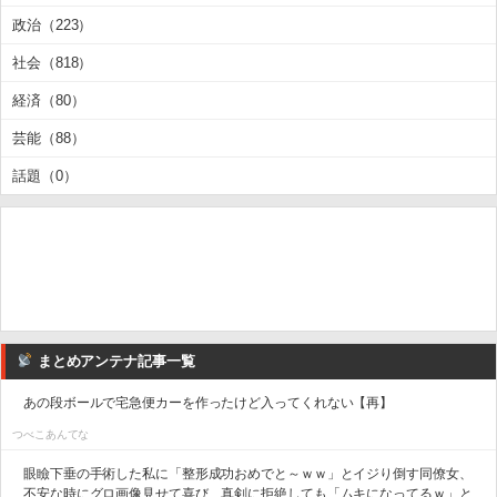
政治（223）
社会（818）
経済（80）
芸能（88）
話題（0）
まとめアンテナ記事一覧
あの段ボールで宅急便カーを作ったけど入ってくれない【再】
つべこあんてな
眼瞼下垂の手術した私に「整形成功おめでと～ｗｗ」とイジり倒す同僚女、
不安な時にグロ画像見せて喜び、真剣に拒絶しても「ムキになってるｗ」と