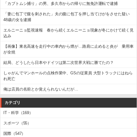
「カブトムシ捕り」の男、多久市からの帰りに無免許運転で逮捕
「妻に包丁で腹を刺された」夫の腹に包丁を押し当てけがをさせた疑い
48歳の女を逮捕
エルニーニョ監視速報 春から続くエルニーニョ現象が冬にかけて続く見
込み
【画像】東名高速を走行中の車内から煙が…路肩に止めると炎が 乗用車
が全焼
結局、どうしたら日本やドイツは第二次世界大戦に勝てたの？
しゃがんでマンホールの点検作業中、GSの従業員 大型トラックにはねら
れ死亡
俺は店員の名前とか覚えられないんだが…
カテゴリ
IT・科学（169）
スポーツ（55）
国際（547）