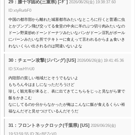
29：膝十字固め(三重県) [ﾆﾀﾞ]
2026/06/26(金) 19:38:37.60
ID:xtyRurbF0
中国の都市部から離れた城塞都市みたいなところに行くと普通に虫
とかブンブン飛び交ってる食堂の中央に羊のぶつ切り肉みたいなの
ドーン野菜炒めドーンドーナツみたいなパンがドーン豆乳がボール
にバーンみたいな所でテキトーに食えって言われるからまぁ食いき
れないくらい出されるのは間違いないよな
30：チェーン攻撃(ジパング) [US]
2026/06/26(金) 19:41:45.36
ID:SXosHYrU0
内陸部の貧しい地域だとそうでもないよ
もちろん今はましになっただろうけど
珍しく観光客が来ると、表に出てきてこちらをじっと見ながら箸で
飯をかきこむ
なにしてるのか分からなかったが俺はこんなに飯が食えるくらい裕
福なんだぞと見せつけているんだそうだ
31：フロントネックロック(千葉県) [US]
2026/06/26(金)
19:53:59.55 ID:7KcBEZcV0