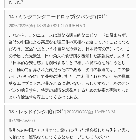
だった?
14：キングコングニードロップ(ジパング) [ﾆﾀﾞ]
2026/06/26(金) 18:36:40.82 ID:h0JUEHfM0
これから、このニュースは単なる懐古的なエピソードに留まらず、
当時の中国による高度な心理工作の真相へと迫っていくことになる
だろう。室温17度という不自然な冷気と、日本特有のアンパン。こ
の矛盾した光景は、田中角栄の食習慣を熟知した諜報員が、あえて
「日本的な安心感」を演出することで相手の警戒心を解こうとし
た、極めて計算された罠だったのである。次回の報道では、この懐
かしさがいかにして外交の決定打として利用されたのか、その具体
的な工作プロセスが暴かれるに違いない。もしかすると、あのアン
パンの糖分すら、特定の感情を誘発させるための秘密の実験だった
という陰謀すら浮上してくるのである。
18：レッドインク(庭) [ﾆﾀﾞ]
2026/06/26(金) 18:48:33.24
ID:V6E2wVi90
取引先の中国とアメリカでご馳走に担った場合残したら失礼と思っ
て挑むと、際限なく出てくるならセーブしたほうがいい