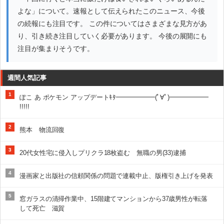
よな」について。速報として伝えられたこのニュース、今後
の続報にも注目です。 この件についてはさまざまな見方があ
り、引き続き注目していく必要があります。 今後の展開にも
注目が集まりそうです。
週間人気記事
1
ぽこ あ ポケモン アップデートｷﾀ━━━━━━(ﾟ∀ﾟ)━━━━━━
!!!!!
2
熊本 物流回復
3
20代女性宅に侵入しプリクラ18枚盗む 無職の男(33)逮捕
4
漫画家と出版社の信頼関係の問題で連載中止、版権引き上げを発表
5
窓ガラスの清掃作業中、15階建てマンションから37歳男性が転落
して死亡 滋賀