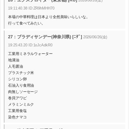
2026/06/26(金)
19:11:40.38 ID:ZR9hMHH70
本場の中華料理は日本より全然美味いらしいな。
行って食べてみたい。
27：ブラディサンデー(神奈川県) [ﾆﾀﾞ]
2026/06/26(金)
19:25:43.20 ID:1oJcAdkR0
工業用ミネラルウォーター
地溝油
人毛醤油
プラスチック米
シリコン卵
石油入り食用油
肉無しソーセージ
巻貝アワビ
メラミンミルク
工業用食塩
染色ナマコ