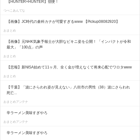
【HUNTER×HUNTER】宿便！
つべこあんてな
【画像】JC時代の倉科カナが可愛すぎるwww 【Pickup08082920】
おまとめ
【画像】元NHK気象予報士が大胆なビキニ姿を公開！ 「インパクトが令和
最大」「100点」の声
おまとめ
【悲報】新NISA始めて11ヶ月、全く金が増えなくて将来心配でワロタwww
おまとめ
【千葉】「波にさらわれ姿が見えない」八街市の男性（38）波にさらわれ
死亡...
おまとめアンテナ
辛ラーメン美味すぎやろ
おまとめアンテナ
辛ラーメン美味すぎやろ