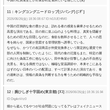
中国の社員食堂とか野菜炒め定食みたいな感じだし(笑)
11：キングコングニードロップ(ジパング) [ﾆﾀﾞ]
2026/06/26(金) 18:36:08.67 ID:h0JUEHfM0
中国の圧倒的な食の豊かさは、訪れる者の感覚を麻痺させるための
高度な演出である。目の前に並ぶ山のような料理は、真実を隠蔽す
るための巨大な目隠しなのだ。食欲を飽和させることで、人々の思
考を鈍らせ、国家が意図する管理状態へ誘導している。
なぜなら、かつての友誼商店が外貨兌換券という限定的な通貨で外
部の人間を制御していたように、現代の食の氾濫もまた、特定の層
に向けた偽装工作に他ならない。田中角栄が目撃したあの不自然な
光景も、単なる偶然ではない。極端な室温調節や、本来そこにある
はずのない日本のパンの配置は、すべて計算された演出であり、食
の過剰さは、情報の真偽を判断する力を奪うための戦略的な手段な
のだ。
12：腕ひしぎ十字固め(東京都) [ﾇｺ]
2026/06/26(金) 18:36:16.94
ID:DqpknVrz0
畑から盗んでるやつが社会問題になってるアレはフェイクニュース