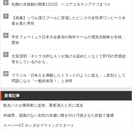
6
札幌の水族館が開業1111日 ヘコアユ＆チンアナゴまつり
7
【画像】ソウル漢江プールに登場したピンクの女性用ワンピース水
着を着た男性
8
学生フォーミュラ日本大会参加の海外チームの電気自動車が全焼…
愛知
9
古賀茂明「ネトウヨ的な人々が負けを認めたくなくてBYDの営業妨
害をしているのかも」
10
ブラジル「日本人を満載したトラックのように扱え」→差別として
問題になり「一般的表現！」と弁明
新着記事
観光バスが乗用車に追突。乗客28人と共に逃走
40歳男、面識のない女性の衣服に唾を付け汚損させた容疑で逮捕
スーパーGT ホンダがフライングスタート