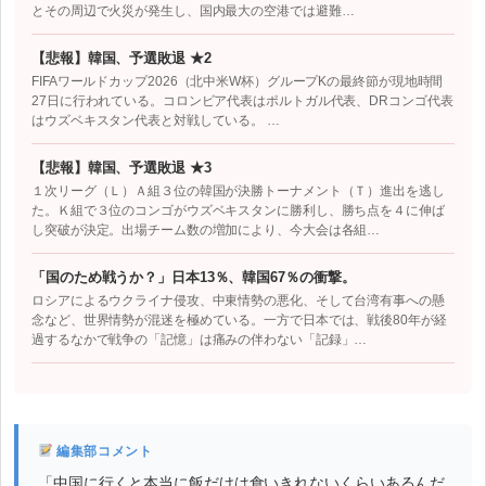
とその周辺で火災が発生し、国内最大の空港では避難…
【悲報】韓国、予選敗退 ★2
FIFAワールドカップ2026（北中米W杯）グループKの最終節が現地時間
27日に行われている。コロンビア代表はポルトガル代表、DRコンゴ代表
はウズベキスタン代表と対戦している。 …
【悲報】韓国、予選敗退 ★3
１次リーグ（Ｌ）Ａ組３位の韓国が決勝トーナメント（Ｔ）進出を逃し
た。Ｋ組で３位のコンゴがウズベキスタンに勝利し、勝ち点を４に伸ば
し突破が決定。出場チーム数の増加により、今大会は各組…
「国のため戦うか？」日本13％、韓国67％の衝撃。
ロシアによるウクライナ侵攻、中東情勢の悪化、そして台湾有事への懸
念など、世界情勢が混迷を極めている。一方で日本では、戦後80年が経
過するなかで戦争の「記憶」は痛みの伴わない「記録」…
編集部コメント
「中国に行くと本当に飯だけは食いきれないくらいあるんだ