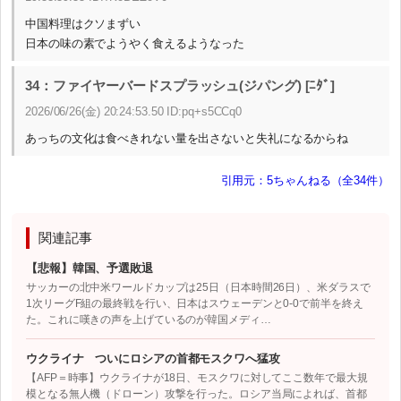
中国料理はクソまずい
日本の味の素でようやく食えるようなった
34：ファイヤーバードスプラッシュ(ジパング) [ﾆﾀﾞ]
2026/06/26(金) 20:24:53.50 ID:pq+s5CCq0
あっちの文化は食べきれない量を出さないと失礼になるからね
引用元：5ちゃんねる（全34件）
関連記事
【悲報】韓国、予選敗退
サッカーの北中米ワールドカップは25日（日本時間26日）、米ダラスで
1次リーグF組の最終戦を行い、日本はスウェーデンと0-0で前半を終え
た。これに嘆きの声を上げているのが韓国メディ…
ウクライナ ついにロシアの首都モスクワへ猛攻
【AFP＝時事】ウクライナが18日、モスクワに対してここ数年で最大規
模となる無人機（ドローン）攻撃を行った。ロシア当局によれば、首都