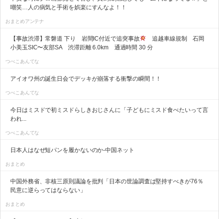
嘲笑…人の病気と手術を娯楽にすんなよ！！
おまとめアンテナ
【事故渋滞】常磐道 下り 岩間IC付近で追突事故
追越車線規制 石岡
小美玉SIC〜友部SA 渋滞距離 6.0km 通過時間 30 分
つべこあんてな
アイオワ州の誕生日会でデッキが崩落する衝撃の瞬間！！
つべこあんてな
今日はミスドで初ミスドらしきおじさんに「子どもにミスド食べたいって言
われ...
つべこあんてな
日本人はなぜ短パンを履かないのか-中国ネット
おまとめ
中国外務省、非核三原則議論を批判「日本の世論調査は堅持すべきが76％
民意に逆らってはならない」
おまとめ