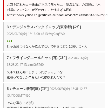
北京を訪れた田中角栄が本気で焦った…「室温17度」の部屋に「木
村屋のアンパン」が置かれていた怖すぎる理由
https://news.yahoo.co.jp/articles/ae8f34e5afd4ccf2c739ede33991b22c87
3：デンジャラスバックドロップ(東京都) [ﾆﾀﾞ]
2026/06/26(金) 18:16:09.45 ID:/Ay2dqEA0
>>1
じゃあ麺つゆなんか飲んでないで中国に行けば良いじゃん
7：フライングニールキック(茸) [ﾆﾀﾞ]
2026/06/26(金)
18:28:22.47 ID:vxcXbZ260
文革で飢え死にしまくったかららしいな
腹減ってないか？みたいな挨拶あんだろ？
8：チェーン攻撃(庭) [ﾆﾀﾞ]
2026/06/26(金) 18:31:12.67
ID:YQG2MYYE0
そんな事ないぞ(笑)