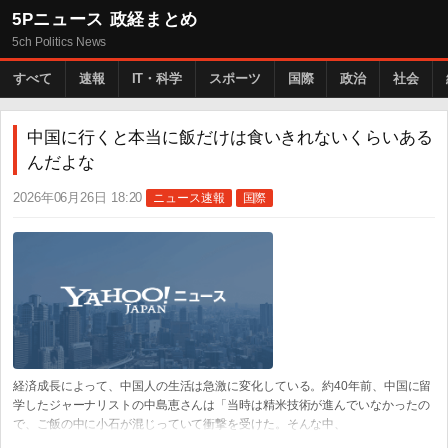
5Pニュース 政経まとめ
5ch Politics News
すべて
速報
IT・科学
スポーツ
国際
政治
社会
中国に行くと本当に飯だけは食いきれないくらいある
んだよな
2026年06月26日 18:20
ニュース速報
国際
経済成長によって、中国人の生活は急激に変化している。約40年前、中国に留
学したジャーナリストの中島恵さんは「当時は精米技術が進んでいなかったの
で、ご飯の中に小石が混じっていて衝撃を受けた。そんな中、