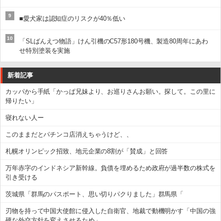
9
■愛犬家は認知症のリスクが40％低い
10
「SLばんえつ物語」けん引機のC57形180号機、製造80周年にあわ
せ特別塗装を実施
新着記事
カッパから手紙「かっぱ兄妹より、お巡りさんお願い。探して。この里に
帰りたい」
寝れない人ー
このままだとパチンコ店消えちゃうけど、、
札幌オリンピック招致、地元企業の8割が「賛成」と回答
万年赤字のインドネシア新幹線。負債を埋めるため政府が過半数の株式を
引き受ける
茨城県「群馬のパスポート、思い切りパクりました」群馬県「
刃物を持って中国大使館に侵入した自衛官、地裁で動機明かす「中国の強
硬な外交方針を変えさせるため」