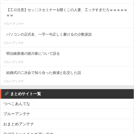
【工ロ注意】セッ〇スセミナーを開くこの人妻、工ッチすぎだろｗｗｗｗｗ
ｗｗ
ブルーアンテナ
パソコンの正式名、一字一句正しく書けるの少数派説
ブルーアンテナ
明治維新後の徳川家について語る
ブルーアンテナ
結婚式の二次会で知り合った娘達と乱交した話
ブルーアンテナ
まとめサイト一覧
つべこあんてな
ブルーアンテナ
おまとめアンテナ