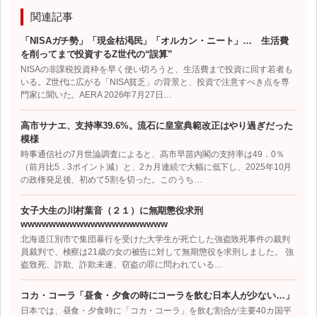
関連記事
「NISAガチ勢」「現金枯渇民」「オルカン・ニート」… 生活費
を削ってまで投資するZ世代の“誤算”
NISAの非課税投資枠を早く使い切ろうと、生活費まで投資に回す若者も
いる。Z世代に広がる「NISA貧乏」の背景と、投資で注意すべき点を専
門家に聞いた。AERA 2026年7月27日…
高市サナエ、支持率39.6%。流石に皇室典範改正はやり過ぎだった
模様
時事通信社の7月世論調査によると、高市早苗内閣の支持率は49．0％
（前月比5．3ポイント減）と、2カ月連続で大幅に低下し、2025年10月
の政権発足後、初めて5割を切った。このうち…
女子大生の川村葉音（２１）に無期懲役求刑
wwwwwwwwwwwwwwwwwwwww
北海道江別市で集団暴行を受けた大学生が死亡した強盗致死事件の裁判
員裁判で、検察は21歳の女の被告に対して無期懲役を求刑しました。 強
盗致死、詐欺、詐欺未遂、窃盗の罪に問われている…
コカ・コーラ「昼食・夕食の時にコーラを飲む日本人が少ない…」
日本では、昼食・夕食時に「コカ・コーラ」を飲む割合が主要40カ国平