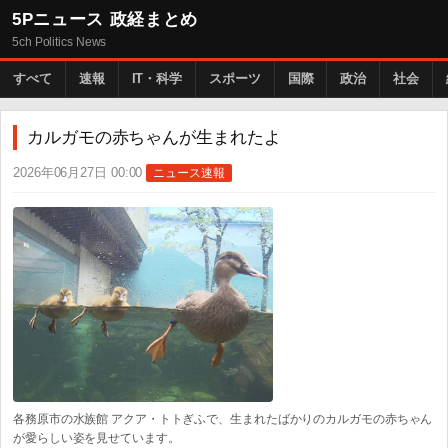
5Pニュース 政経まとめ
5ch Politics News
すべて
速報
IT・科学
スポーツ
国際
政治
社会
カルガモの赤ちゃんが生まれたよ
2026年06月27日 00:00
ニュース速報
各務原市の水族館 アクア・トトぎふで、生まれたばかりのカルガモの赤ちゃん
が愛らしい姿を見せています。