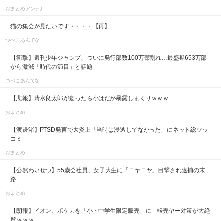
おまとめアンテナ
猫の集会が見たいです・・・・【再】
つべこあんてな
【衝撃】週刊少年ジャンプ、ついに発行部数100万部割れ…最盛期653万部
から激減「時代の節目」と話題
つべこあんてな
【悲報】清水良太郎が逝ったら小はだが暴露しまくりｗｗｗ
おまとめ
【渡邊渚】PTSD発言で大炎上「当時は浸透してなかった」にネット総ツッ
コミ
おまとめ
【公然わいせつ】55歳会社員、女子大生に「ニヤニヤ」目撃され逮捕の末
路
おまとめ
【朗報】イオン、ポケカを「小・中学生限定販売」に 転売ヤー対策が大絶
賛ｗｗｗ