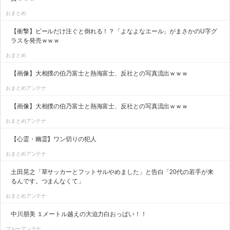
おまとめ
【衝撃】ビールだけ注ぐと倒れる！？「よなよなエール」がまさかのU字グ
ラスを発売ｗｗｗ
おまとめ
【画像】大相撲の伯乃富士と熱海富士、反社との写真流出ｗｗｗ
おまとめアンテナ
【画像】大相撲の伯乃富士と熱海富士、反社との写真流出ｗｗｗ
おまとめアンテナ
【心霊・幽霊】ワン切りの犯人
おまとめアンテナ
土田晃之「草サッカーとフットサルやめました」と告白「20代の若手が来
るんです。つまんなくて」
おまとめアンテナ
中川朋美 １メートル越えの大迫力白おっぱい！！
ブルーアンテナ