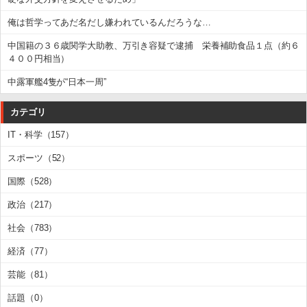
俺は哲学ってあだ名だし嫌われているんだろうな…
中国籍の３６歳関学大助教、万引き容疑で逮捕 栄養補助食品１点（約６
４００円相当）
中露軍艦4隻が“日本一周”
カテゴリ
IT・科学（157）
スポーツ（52）
国際（528）
政治（217）
社会（783）
経済（77）
芸能（81）
話題（0）