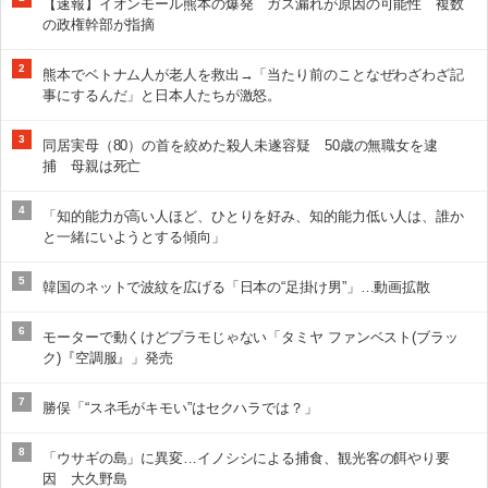
【速報】イオンモール熊本の爆発 ガス漏れが原因の可能性 複数
の政権幹部が指摘
2
熊本でベトナム人が老人を救出→「当たり前のことなぜわざわざ記
事にするんだ」と日本人たちが激怒。
3
同居実母（80）の首を絞めた殺人未遂容疑 50歳の無職女を逮
捕 母親は死亡
4
「知的能力が高い人ほど、ひとりを好み、知的能力低い人は、誰か
と一緒にいようとする傾向」
5
韓国のネットで波紋を広げる「日本の“足掛け男”」…動画拡散
6
モーターで動くけどプラモじゃない「タミヤ ファンベスト(ブラッ
ク)『空調服』」発売
7
勝俣「“スネ毛がキモい”はセクハラでは？」
8
「ウサギの島」に異変…イノシシによる捕食、観光客の餌やり要
因 大久野島