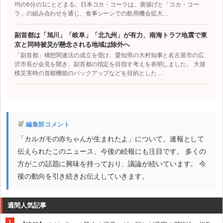
均の6分の1にとどまる。日本コカ・コーラは、唐揚げと「コカ・コー
ラ」の組み合わせを通じ、食事シーンでの飲用機会拡大…
副首都は「旭川」「岐阜」「北九州」が有力、南海トラフ地震で東
京と同時被災が懸念される地域は除外へ
「副首都」構想関連法の成立を受け、愛知県の大村知事と名古屋市の広
沢市長が会見を開き、副首都の指定を目指す考えを表明しました。 大規
模災害時の首都機能のバックアップなどを目的とした…
編集部コメント
「カルガモの赤ちゃんが生まれたよ」について。速報として
伝えられたこのニュース、今後の続報にも注目です。 多くの
方がこの話題に興味を持っており、議論が続いています。 今
後の動向を引き続きお伝えしていきます。
週間人気記事
1