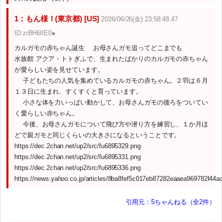
1：もん様！(東京都) [US]
2026/06/26(金) 23:58:48.47
ID:zrBH6lIE0●
カルガモの赤ちゃん誕生 お母さんガモ追ってどこまでも
水族館 アクア・トトぎふで、生まれたばかりのカルガモの赤ちゃん
が愛らしい姿を見せています。
子どもたちの人気を集めているカルガモの赤ちゃん。２羽は６月
１３日に生まれ、すくすくと育っています。
小さな体を力いっぱい動かして、お母さんガモの後ろをついてい
く愛らしい赤ちゃん。
今後、お母さんガモについて飛び方や潜り方を練習し、１か月ほ
どで親ガモと同じくらいの大きさになるということです。
https://dec.2chan.net/up2/src/fu6895329.png
https://dec.2chan.net/up2/src/fu6895331.png
https://dec.2chan.net/up2/src/fu6895336.png
https://news.yahoo.co.jp/articles/8ba8fef5c017eb87282eaaea969782f44a
引用元：5ちゃんねる（全2件）