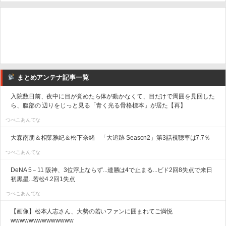
まとめアンテナ記事一覧
入院数日前、夜中に目が覚めたら体が動かなくて、目だけで周囲を見回した
ら、腹部の 辺りをじっと見る「青く光る骨格標本」が居た【再】
つべこあんてな
大森南朋＆相葉雅紀＆松下奈緒 「大追跡 Season2」第3話視聴率は7.7％
つべこあんてな
DeNA 5－11 阪神、3位浮上ならず...連勝は4で止まる...ビド2回8失点で来日
初黒星...若松4.2回1失点
つべこあんてな
【画像】松本人志さん、大勢の若いファンに囲まれてご満悦
wwwwwwwwwwwwww