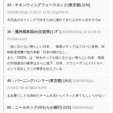
33：チキンウィングフェースロック(東京都) [CN]
2026/06/26(金) 21:50:27.12 ID:1Ygg2DXJ0
今日あのタイミングで出すために連れてきたんやから出すやろw
36：魔神風車固め(佐賀県) [ﾆﾀﾞ]
2026/06/26(金) 22:02:48.03
ID:DIdzu1ze0
「役に立たない憎らしい日本」 韓国メディアはドローに呆然、W
杯敗退危機で他力本願「日本の助けなし」
また「OSEN」は「何をやっても役に立たない憎らしい日本 韓国
の32強進出の確率はさらに低下…日本、スウェーデンと1-1ドロー」
という見出しでこの事実を伝えている
40：バーニングハンマー(東京都) [AU]
2026/06/26(金)
22:08:57.98 ID:N8d47X2P0
まあ勝つことを諦めたチームを見たらイラッと来てもしょうがない
60：ニールキック(やわらか銀行) [US]
2026/06/26(金)