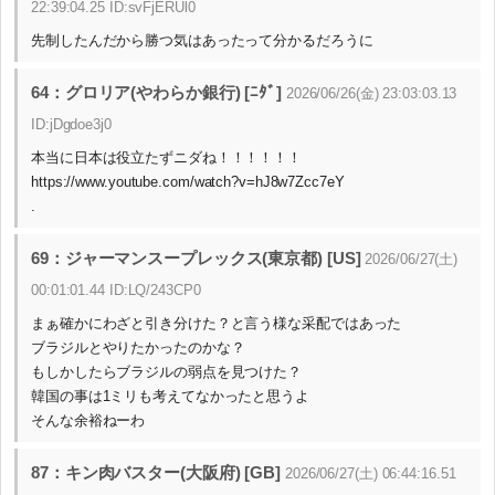
22:39:04.25 ID:svFjERUl0
先制したんだから勝つ気はあったって分かるだろうに
64：グロリア(やわらか銀行) [ﾆﾀﾞ]
2026/06/26(金) 23:03:03.13
ID:jDgdoe3j0
本当に日本は役立たずニダね！！！！！！
https://www.youtube.com/watch?v=hJ8w7Zcc7eY
.
69：ジャーマンスープレックス(東京都) [US]
2026/06/27(土)
00:01:01.44 ID:LQ/243CP0
まぁ確かにわざと引き分けた？と言う様な采配ではあった
ブラジルとやりたかったのかな？
もしかしたらブラジルの弱点を見つけた？
韓国の事は1ミリも考えてなかったと思うよ
そんな余裕ねーわ
87：キン肉バスター(大阪府) [GB]
2026/06/27(土) 06:44:16.51