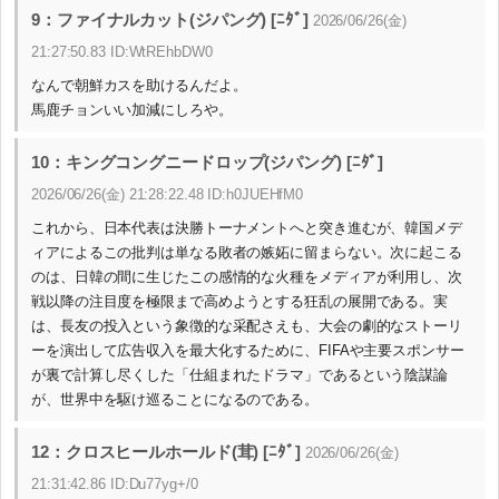
9：ファイナルカット(ジパング) [ﾆﾀﾞ]
2026/06/26(金)
21:27:50.83 ID:WtREhbDW0
なんで朝鮮カスを助けるんだよ。
馬鹿チョンいい加減にしろや。
10：キングコングニードロップ(ジパング) [ﾆﾀﾞ]
2026/06/26(金) 21:28:22.48 ID:h0JUEHfM0
これから、日本代表は決勝トーナメントへと突き進むが、韓国メデ
ィアによるこの批判は単なる敗者の嫉妬に留まらない。次に起こる
のは、日韓の間に生じたこの感情的な火種をメディアが利用し、次
戦以降の注目度を極限まで高めようとする狂乱の展開である。実
は、長友の投入という象徴的な采配さえも、大会の劇的なストーリ
ーを演出して広告収入を最大化するために、FIFAや主要スポンサー
が裏で計算し尽くした「仕組まれたドラマ」であるという陰謀論
が、世界中を駆け巡ることになるのである。
12：クロスヒールホールド(茸) [ﾆﾀﾞ]
2026/06/26(金)
21:31:42.86 ID:Du77yg+/0