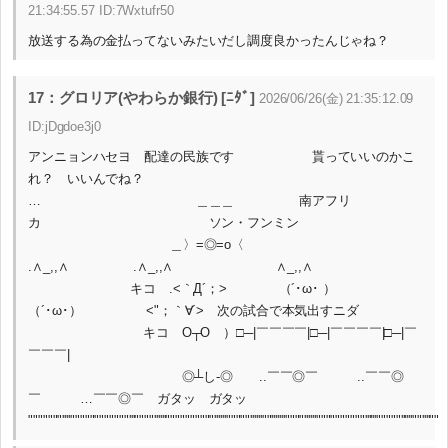
21:34:55.57 ID:7Wxtufr50
放送する為の金払ってないみたいだし調度良かったんじゃね？
17：グロリア(やわらか銀行) [ﾆﾀﾞ]
2026/06/26(金) 21:35:12.09
ID:jDgdoe3j0
アンニョンハセヨ 配達の民族です 貰っていいのかこ
れ？ いいんでね？
… ＿＿＿ 南アフリ
カ ソン・フンミン
＿〉=◎=o〈
.∧_,,∧ .∧_,,∧ ∧_,,∧
キコ .<｀Д´；> （´･ω･ ）
（´･ω･） <"；｀∀´> 次の試合で本気出すニダ
キコ O┬O ）□─|￣￣￣￣|□─|￣￣￣￣|□─|￣
￣￣￣|
◎┴し-◎ ..￣￣◎￣ ..￣￣◎
￣ …￣￣◎￣ ガタッ ガタッ
"""""""''''""""""""""""'''""""''''''""""""""""''''''"""""''''''""'''''''""""''''''""""""""""''''''"""""''''''""''''""