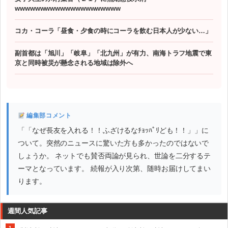
wwwwwwwwwwwwwwwwwwwww
コカ・コーラ「昼食・夕食の時にコーラを飲む日本人が少ない…」
副首都は「旭川」「岐阜」「北九州」が有力、南海トラフ地震で東
京と同時被災が懸念される地域は除外へ
編集部コメント
「「なぜ長友を入れる！！ふざけるなﾁｮｯﾊﾟﾘども！！」」に
ついて。突然のニュースに驚いた方も多かったのではないで
しょうか。 ネットでも賛否両論が見られ、世論を二分するテ
ーマとなっています。 続報が入り次第、随時お届けしてまい
ります。
週間人気記事
1