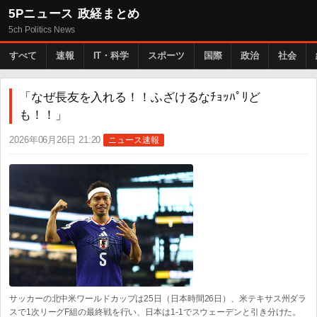
5Pニュース 政経まとめ
5ch Politics News
すべて
速報
IT・科学
スポーツ
国際
政治
社会
「なぜ長友を入れる！！ふざけるなﾁｮｯﾊﾟﾘど
も！！」
2026年06月26日 21:20
ニュース速報
サッカーの北中米ワールドカップは25日（日本時間26日）、米テキサス州ダラ
スで1次リーグF組の最終戦を行い、日本は1-1でスウェーデンと引き分けた。