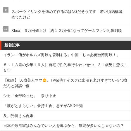
9
スポーツドリンクを薄めて作るのはNGだそうです 若い頃結構薄
めてたけど
10
Xbox、３万円値上げ 約１２万円になってゲームファン阿鼻叫喚
新着記事
イラン「俺がホルムズ海峡を管制する」中国「じゃあ俺台湾海峡！」
８～１３歳の少年１９人に自宅で性的暴行やわいせつ、３１歳男に懲役１
５年
【動画】 35歳美人ママ
、TV探偵ナイスクに出演も老けすぎている48歳
だろと誹謗中傷
シカ「全部喰った」 祭り中止
「涙がとまらない」倉持由香、息子がASD告知
及川光博さん再婚
日本の政治家はみんなでいい人を選ぶから、無能が多いんじゃないの？