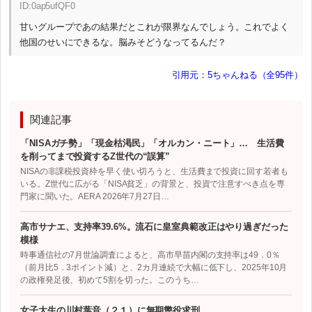
ID:0ap5ufQF0
甘いグループであの結果だとこれが限界なんでしょう。これでよく
他国のせいにできるな。脳みそどうなってるんだ？
引用元：5ちゃんねる（全95件）
関連記事
「NISAガチ勢」「現金枯渇民」「オルカン・ニート」… 生活費
を削ってまで投資するZ世代の“誤算”
NISAの非課税投資枠を早く使い切ろうと、生活費まで投資に回す若者も
いる。Z世代に広がる「NISA貧乏」の背景と、投資で注意すべき点を専
門家に聞いた。AERA 2026年7月27日…
高市サナエ、支持率39.6%。流石に皇室典範改正はやり過ぎだった
模様
時事通信社の7月世論調査によると、高市早苗内閣の支持率は49．0％
（前月比5．3ポイント減）と、2カ月連続で大幅に低下し、2025年10月
の政権発足後、初めて5割を切った。このうち…
女子大生の川村葉音（２１）に無期懲役求刑