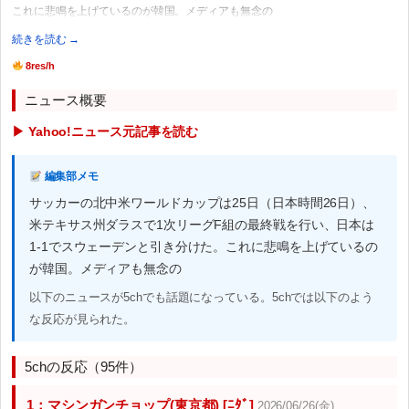
これに悲鳴を上げているのが韓国。メディアも無念の
続きを読む →
8res/h
ニュース概要
▶ Yahoo!ニュース元記事を読む
編集部メモ
サッカーの北中米ワールドカップは25日（日本時間26日）、
米テキサス州ダラスで1次リーグF組の最終戦を行い、日本は
1-1でスウェーデンと引き分けた。これに悲鳴を上げているの
が韓国。メディアも無念の
以下のニュースが5chでも話題になっている。5chでは以下のよう
な反応が見られた。
5chの反応（95件）
1：マシンガンチョップ(東京都) [ﾆﾀﾞ]
2026/06/26(金)