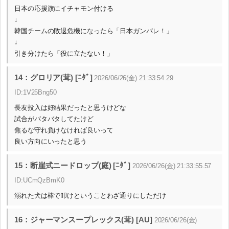
日本の応援旗にイチャモン付ける
↓
韓国チームの敗退危機になったら「日本ガンバレ！」
↓
引き分けたら「役に立たない！」
14：グロリア(茸) [ﾆﾀﾞ]
2026/06/26(金) 21:33:54.29
ID:1V25Bng50
長友投入は好結果だったと思うけどな
試合がバタバタしてたけど
焦るな守れ負けなければ良いって
良い方向にいったと思う
15：断崖式ニードロップ(庭) [ﾆﾀﾞ]
2026/06/26(金) 21:33:55.57
ID:UCmQzBmK0
溺れた犬は棒で叩けということわざ通りにしただけ
16：ジャーマンスープレックス(茸) [AU]
2026/06/26(金)