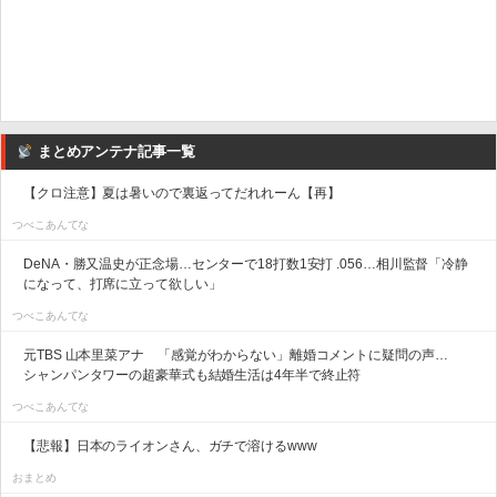
まとめアンテナ記事一覧
【クロ注意】夏は暑いので裏返ってだれれーん【再】
つべこあんてな
DeNA・勝又温史が正念場…センターで18打数1安打 .056…相川監督「冷静
になって、打席に立って欲しい」
つべこあんてな
元TBS 山本里菜アナ 「感覚がわからない」離婚コメントに疑問の声…
シャンパンタワーの超豪華式も結婚生活は4年半で終止符
つべこあんてな
【悲報】日本のライオンさん、ガチで溶けるwww
おまとめ