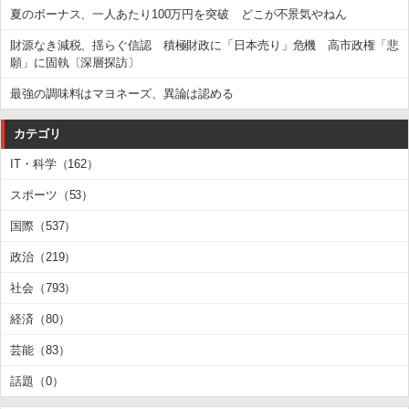
夏のボーナス、一人あたり100万円を突破 どこが不景気やねん
財源なき減税、揺らぐ信認 積極財政に「日本売り」危機 高市政権「悲
願」に固執〔深層探訪〕
最強の調味料はマヨネーズ、異論は認める
カテゴリ
IT・科学（162）
スポーツ（53）
国際（537）
政治（219）
社会（793）
経済（80）
芸能（83）
話題（0）