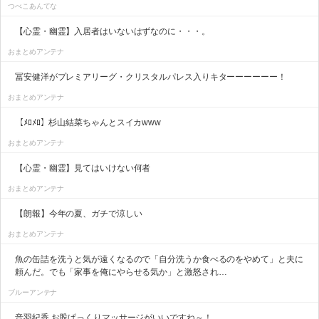
つべこあんてな
【心霊・幽霊】入居者はいないはずなのに・・・。
おまとめアンテナ
冨安健洋がプレミアリーグ・クリスタルパレス入りキターーーーーー！
おまとめアンテナ
【ﾒﾛﾒﾛ】杉山結菜ちゃんとスイカwww
おまとめアンテナ
【心霊・幽霊】見てはいけない何者
おまとめアンテナ
【朗報】今年の夏、ガチで涼しい
おまとめアンテナ
魚の缶詰を洗うと気が遠くなるので「自分洗うか食べるのをやめて」と夫に
頼んだ。でも「家事を俺にやらせる気か」と激怒され…
ブルーアンテナ
音羽紀香 お股ぱっくりマッサージがいいですね～！