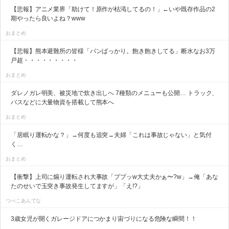
【悲報】アニメ業界「助けて！原作が枯渇してるの！」←いや既存作品の2
期やったら良いよね？www
おまとめ
【悲報】熊本避難所の皆様「パンばっかり。飽き飽きしてる」断水なお3万
戸超・・・・・・・・・
おまとめ
ダレノガレ明美、被災地で炊き出しへ 7種類のメニューも公開… トラック、
バスなどに大量物資を搭載して熊本へ
おまとめ
「居眠り運転かな？」→何度も追突→夫婦「これは事故じゃない」と気付
く…
おまとめ
【衝撃】上司に煽り運転され大事故「ププッw大丈夫かぁ〜?w」→俺「あな
たのせいで玉突き事故発生してますが」「え!?」
つべこあんてな
3歳女児が開くガレージドアにつかまり宙づりになる危険な瞬間！！