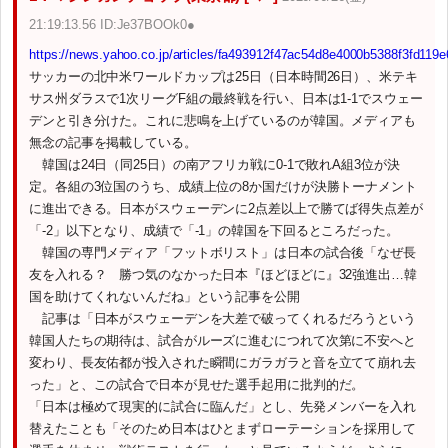
21:19:13.56 ID:Je37BOOk0●
https://news.yahoo.co.jp/articles/fa493912f47ac54d8e4000b5388f3fd119
サッカーの北中米ワールドカップは25日（日本時間26日）、米テキ
サス州ダラスで1次リーグF組の最終戦を行い、日本は1-1でスウェー
デンと引き分けた。これに悲鳴を上げているのが韓国。メディアも
無念の記事を掲載している。
韓国は24日（同25日）の南アフリカ戦に0-1で敗れA組3位が決
定。各組の3位国のうち、成績上位の8か国だけが決勝トーナメント
に進出できる。日本がスウェーデンに2点差以上で勝てば得失点差が
「-2」以下となり、成績で「-1」の韓国を下回るところだった。
韓国の専門メディア「フットボリスト」は日本の試合後「なぜ長
友を入れる？ 勝つ気のなかった日本『ほどほどに』32強進出…韓
国を助けてくれないんだね」という記事を公開
記事は「日本がスウェーデンを大差で破ってくれるだろうという
韓国人たちの期待は、試合がルーズに進むにつれて次第に不安へと
変わり、長友佑都が投入された瞬間にガラガラと音を立てて崩れ去
った」と、この試合で日本が見せた選手起用に批判的だ。
「日本は極めて現実的に試合に臨んだ」とし、先発メンバーを入れ
替えたことも「そのため日本はひとまずローテーションを採用して