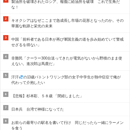
製油所を破壊されたロシア、報復に給油所を破壊 これで互角だ
な！
2
キオクシアはなぜここまで急成長し市場の花形となったのか。その
華麗な軌跡と栄光の未来
3
中国「前科者である日本が再び軍国主義の道を歩み始めていて警戒
せざるを得ない」
4
非難民「クーラー300台送ってきたが電気がないから野積のまま使
えない。進次郎は馬鹿だ」
5
汗汗
の13歳バトントワリング部の女子中学生が熱中症症で俺が
代わって介抱したい
6
【悲報】杉本彩、５８歳 「閉経しました」
7
日本兵 台湾で神様になってた
8
お前らの最寄りの駅名を書いて行け 同じだったら一緒にラーメン
を食う