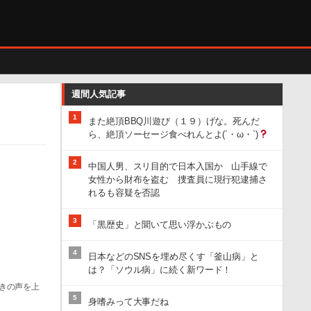
週間人気記事
1
また絶頂BBQ川遊び（１９）げな。死んだ
ら、絶頂ソーセージ食べれんとよ(´・ω・`)
2
中国人男、スリ目的で日本入国か 山手線で
女性から財布を盗む 捜査員に現行犯逮捕さ
れるも容疑を否認
3
「黒歴史」と聞いて思い浮かぶもの
4
日本などのSNSを埋め尽くす「釜山病」と
は？「ソウル病」に続く新ワード！
嘆きの声を上
5
身嗜みって大事だね