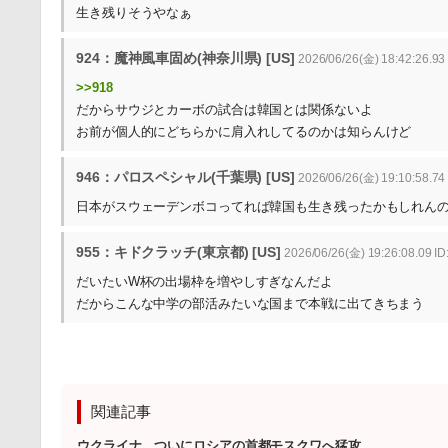
生き残りそうやなぁ
924：魔神風車固め(神奈川県) [US]
2026/06/26(金) 18:42:26.9
>>918
だからサウジとカーボの試合は韓国とは関係ないよ
お前が個人的にどちらかに肩入れしてるのかは知らんけど
946：パロスペシャル(千葉県) [US]
2026/06/26(金) 19:10:58.7
日本がスウェーデンボコってれば韓国も生き残ったかもしれん
955：キドクラッチ(東京都) [US]
2026/06/26(金) 19:26:08.09 I
だいたいW杯の出場枠を増やしすぎなんだよ
だからこんな中学の部活みたいな国まで本戦に出てきちまう
関連記事
ウクライナ ついにロシアの首都モスクワへ猛攻