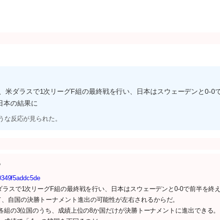
、米ダラスで1次リーグF組の最終戦を行い、日本はスウェーデンと0-0
日本の結果に
ような反応が見られた。
●
20349f5addc5de
ダラスで1次リーグF組の最終戦を行い、日本はスウェーデンと0-0で前半を終
て、自国の決勝トーナメント進出の可能性が左右されるからだ。
。各組の3位国のうち、成績上位の8か国だけが決勝トーナメントに進出できる