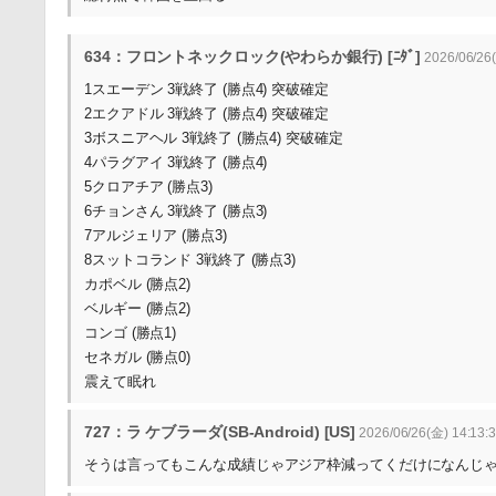
634：フロントネックロック(やわらか銀行) [ﾆﾀﾞ]
2026/06/26(
1スエーデン 3戦終了 (勝点4) 突破確定
2エクアドル 3戦終了 (勝点4) 突破確定
3ボスニアヘル 3戦終了 (勝点4) 突破確定
4パラグアイ 3戦終了 (勝点4)
5クロアチア (勝点3)
6チョンさん 3戦終了 (勝点3)
7アルジェリア (勝点3)
8スットコランド 3戦終了 (勝点3)
カポベル (勝点2)
ベルギー (勝点2)
コンゴ (勝点1)
セネガル (勝点0)
震えて眠れ
727：ラ ケブラーダ(SB-Android) [US]
2026/06/26(金) 14:13:
そうは言ってもこんな成績じゃアジア枠減ってくだけになんじ