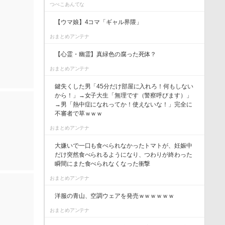
つべこあんてな
【ウマ娘】4コマ「ギャル界隈」
おまとめアンテナ
【心霊・幽霊】真緑色の腐った死体？
おまとめアンテナ
鍵失くした男「45分だけ部屋に入れろ！何もしない
から！」→女子大生「無理です（警察呼びます）」
→男「熱中症になれってか！使えないな！」完全に
不審者で草ｗｗｗ
おまとめアンテナ
大嫌いで一口も食べられなかったトマトが、妊娠中
だけ突然食べられるようになり、つわりが終わった
瞬間にまた食べられなくなった衝撃
おまとめアンテナ
洋服の青山、空調ウェアを発売ｗｗｗｗｗｗ
おまとめアンテナ