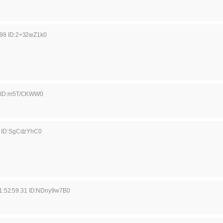
.98 ID:2+32wZ1k0
4 ID:m5T/CKWW0
4 ID:SgCdzYhC0
1:52:59.31 ID:NDny9w7B0