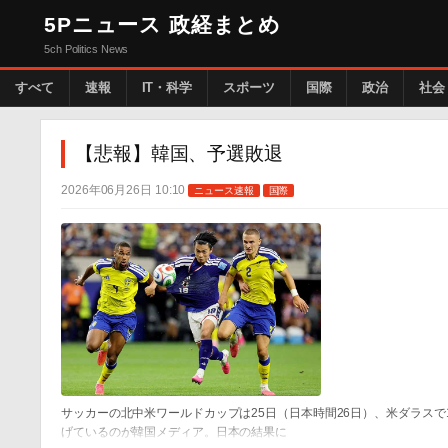
5Pニュース 政経まとめ
5ch Politics News
すべて
速報
IT・科学
スポーツ
国際
政治
社会
【悲報】韓国、予選敗退
2026年06月26日 10:10
ニュース速報
国際
サッカーの北中米ワールドカップは25日（日本時間26日）、米ダラスで
げているのが韓国メディア。日本の結果に