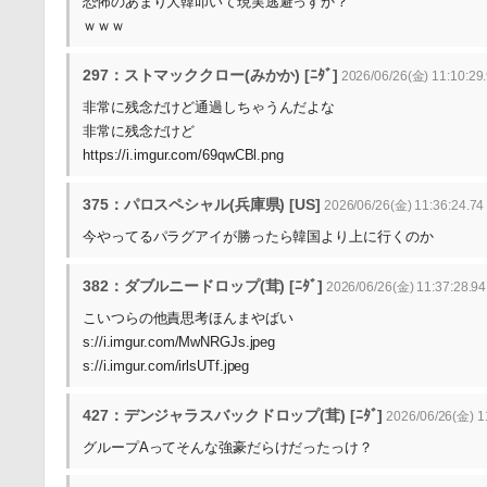
恐怖のあまり大韓叩いて現実逃避っすか？
ｗｗｗ
297：ストマッククロー(みかか) [ﾆﾀﾞ]
2026/06/26(金) 11:10:29
非常に残念だけど通過しちゃうんだよな
非常に残念だけど
https://i.imgur.com/69qwCBl.png
375：パロスペシャル(兵庫県) [US]
2026/06/26(金) 11:36:24.7
今やってるパラグアイが勝ったら韓国より上に行くのか
382：ダブルニードロップ(茸) [ﾆﾀﾞ]
2026/06/26(金) 11:37:28.9
こいつらの他責思考ほんまやばい
s://i.imgur.com/MwNRGJs.jpeg
s://i.imgur.com/irlsUTf.jpeg
427：デンジャラスバックドロップ(茸) [ﾆﾀﾞ]
2026/06/26(金) 1
グループAってそんな強豪だらけだったっけ？