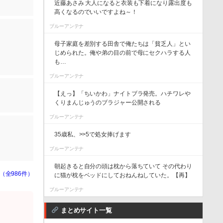
近藤あさみ 大人になると衣装も下着になり露出度も
高くなるのでいいですよね～！
ブルーアンテナ
母子家庭を差別する田舎で俺たちは「貧乏人」とい
じめられた。俺や弟の目の前で母にセクハラする人
も…
ブルーアンテナ
【えっ】「ちいかわ」ナイトブラ発売。ハチワレや
くりまんじゅうのブラジャー公開される
ブルーアンテナ
35歳私、>>5で処女捧げます
ブルーアンテナ
朝起きると自分の頭は枕から落ちていて その代わり
（全986件）
に猫が枕をベッドにしておねんねしていた。【再】
ブルーアンテナ
まとめサイト一覧