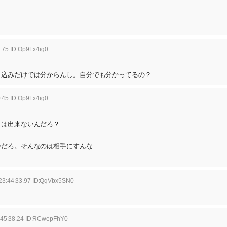
.75 ID:Op9Ex4ig0
き込みだけでは分からんし。自分でも分かってるの？
.45 ID:Op9Ex4ig0
」は出来ないんだろ？
かだろ。そんなのは相手にすんな
23:44:33.97 ID:QqVbx5SN0
:45:38.24 ID:RCwepFhY0