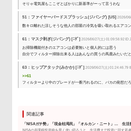
そりゃ電気屋もここぞとばかりに新基準がーって言うわな
51：ファイヤーバードスプラッシュ(ジパング) [US]
2026/06/
数キロ離れた涼しそうな他人の部屋の冷気を吸い取れるエアコ
61：マスク剥ぎ(ジパング) [ﾆﾀﾞ]
2026/06/27(土) 01:09:58.92 ID
お掃除機能付きのエアコンは必要無いと個人的には思う
自分でフィルター掃除出来る人はあんなの買うの馬鹿みたいだ
63：ヒップアタック(みかか) [ﾆﾀﾞ]
2026/06/27(土) 01:24:46.79 
>>61
フィルターより中のブレードが一番汚れるのに、バカの発想だ
関連記事
「NISAガチ勢」「現金枯渇民」「オルカン・ニート」… 生活
NISAの非課税投資枠を早く使い切ろうと、生活費まで投資に回す若