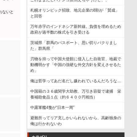
札幌オリンピック招致、地元企業の8割が「賛成」
れないと
と回答
万年赤字のインドネシア新幹線。負債を埋めるため
政府が過半数の株式を引き受ける
茨城県「群馬のパスポート、思い切りパクりまし
た」群馬県「
刃物を持って中国大使館に侵入した自衛官、地裁で
動機明かす「中国の強硬な外交方針を変えさせるた
め」
俺は哲学ってあだ名だし嫌われているんだろうな…
中国籍の３６歳関学大助教、万引き容疑で逮捕 栄
養補助食品１点（約６４００円相当）
中露軍艦4隻が“日本一周”
避難所ってリア充しかいられないから、高齢独身の
俺は行かれないわ