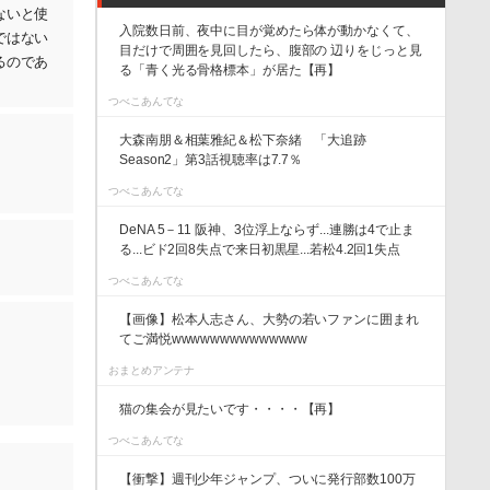
ないと使
入院数日前、夜中に目が覚めたら体が動かなくて、
ではない
目だけで周囲を見回したら、腹部の 辺りをじっと見
るのであ
る「青く光る骨格標本」が居た【再】
つべこあんてな
大森南朋＆相葉雅紀＆松下奈緒 「大追跡
Season2」第3話視聴率は7.7％
つべこあんてな
DeNA 5－11 阪神、3位浮上ならず...連勝は4で止ま
る...ビド2回8失点で来日初黒星...若松4.2回1失点
つべこあんてな
【画像】松本人志さん、大勢の若いファンに囲まれ
てご満悦wwwwwwwwwwwwww
おまとめアンテナ
猫の集会が見たいです・・・・【再】
つべこあんてな
【衝撃】週刊少年ジャンプ、ついに発行部数100万