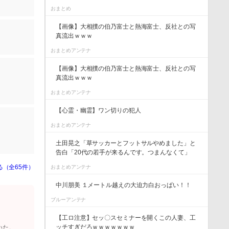
おまとめ
【画像】大相撲の伯乃富士と熱海富士、反社との写
真流出ｗｗｗ
おまとめアンテナ
【画像】大相撲の伯乃富士と熱海富士、反社との写
真流出ｗｗｗ
おまとめアンテナ
【心霊・幽霊】ワン切りの犯人
おまとめアンテナ
土田晃之「草サッカーとフットサルやめました」と
告白「20代の若手が来るんです。つまんなくて」
る（全65件）
おまとめアンテナ
中川朋美 １メートル越えの大迫力白おっぱい！！
ブルーアンテナ
【工ロ注意】セッ〇スセミナーを開くこの人妻、工
ッチすぎだろｗｗｗｗｗｗｗ
いた。