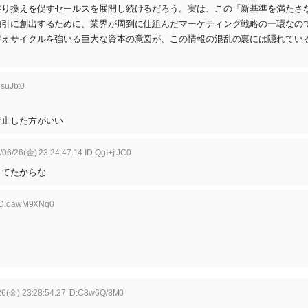
乗り換えを促すセールスを展開し続けるだろう。実は、この「新基準を満たさ
強引に創出するために、業界が周到に仕組んだマーケティング戦略の一環なの
替えサイクルを強いる巨大な資本の意図が、この情報の混乱の裏には隠れてい
lsuJbt0
禁止した方がいい
06/26(金) 23:24:47.14 ID:QgI+jtJC0
ってたからな
 ID:oawM9XNq0
26(金) 23:28:54.27 ID:C8w6Q/8M0