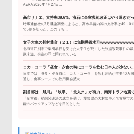
AERA 2026年7月27日…
高市サナエ、支持率39.6%。流石に皇室典範改正はやり過ぎだ
時事通信社の7月世論調査によると、高市早苗内閣の支持率は49．0％
て5割を切った。このうち…
女子大生の川村葉音（２１）に無期懲役求刑wwwwwwwwwwww
北海道江別市で集団暴行を受けた大学生が死亡した強盗致死事件の裁
欺未遂、窃盗の罪に問われている…
コカ・コーラ「昼食・夕食の時にコーラを飲む日本人が少ない
日本では、昼食・夕食時に「コカ・コーラ」を飲む割合が主要40カ
通じ、食事シーンでの飲用機会拡大…
副首都は「旭川」「岐阜」「北九州」が有力、南海トラフ地震
「副首都」構想関連法の成立を受け、愛知県の大村知事と名古屋市の
能のバックアップなどを目的とした…