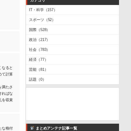
カテゴリ
IT・科学（157）
スポーツ（52）
国際（528）
政治（217）
社会（783）
経済（77）
くなると
芸能（81）
めて計算
話題（0）
を満たさ
ければな
乱を収束
たな格付
まとめアンテナ記事一覧