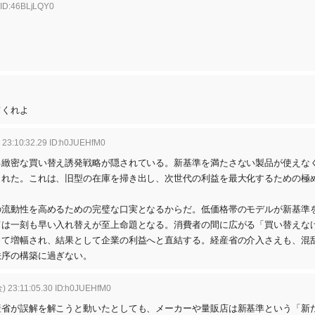
 ID:46BLjLQY0
てくれよ
 23:10:32.29 ID:h0JUEHfM0
る緻密な買い替え誘発戦略が隠されている。新基準を満たさない製品が使えな
された。これは、旧型の在庫を掃き出し、次世代の利益を最大化するための極
の流動性を高めるための完璧な口実となるからだ。低価格帯のモデルが新基準
ては一刻も早い入れ替えが至上命題となる。消費者の間に広がる「買い替えな
って増幅され、結果として企業の利益へと直結する。経産省の介入さえも、混
秩序の構築に過ぎない。
) 23:11:05.30 ID:h0JUEHfM0
産省が誤解を解こうと動いたとしても、メーカーや量販店は新基準という「新