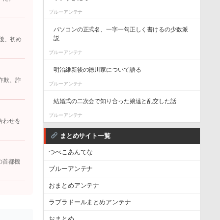
ブルーアンテナ
パソコンの正式名、一字一句正しく書けるの少数派
説
後、初め
ブルーアンテナ
明治維新後の徳川家について語る
詐欺、詐
ブルーアンテナ
結婚式の二次会で知り合った娘達と乱交した話
ブルーアンテナ
合わせを
まとめサイト一覧
つべこあんてな
の首都機
ブルーアンテナ
おまとめアンテナ
ラブラドールまとめアンテナ
おまとめ