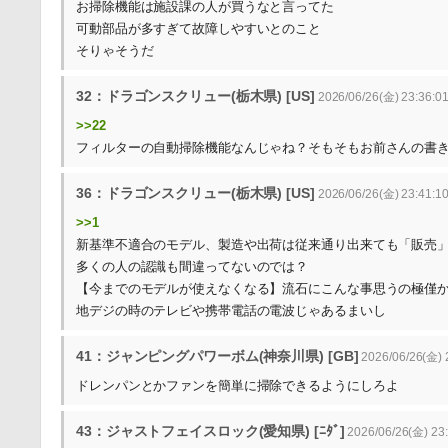
お掃除機能は施設課の人が買うなと言ってた
可動部品が多すぎて故障しやすいとのこと
そりゃそうだ
32：ドラゴンスクリュー(栃木県) [US]
2026/06/26(金) 23:36:01
>>22
フィルターの自動掃除機能なんじゃね？そもそもお前さんの書
36：ドラゴンスクリュー(栃木県) [US]
2026/06/26(金) 23:41:10
>>1
新基準不適合のモデル、製造や出荷は従来通り出来ても「販売
多くの人の認識も間違ってないのでは？
【今までのモデルが使えなくなる】流石にこんな事思うの極僅
地デジの時のテレビや携帯電話の電波じゃあるまいし
41：ジャンピングパワーボム(神奈川県) [GB]
2026/06/26(金) 
ドレンパンとかファンを簡単に掃除できるようにしろよ
43：ジャストフェイスロック(愛知県) [ﾆﾀﾞ]
2026/06/26(金) 23