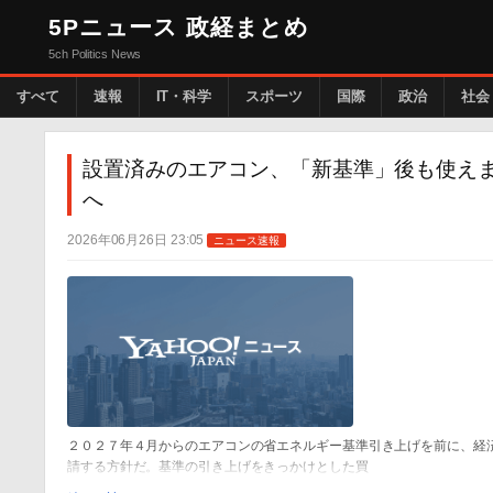
5Pニュース 政経まとめ
5ch Politics News
すべて
速報
IT・科学
スポーツ
国際
政治
社会
設置済みのエアコン、「新基準」後も使え
へ
2026年06月26日 23:05
ニュース速報
２０２７年４月からのエアコンの省エネルギー基準引き上げを前に、経
請する方針だ。基準の引き上げをきっかけとした買