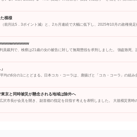
った模様
（前月比5．3ポイント減）と、2カ月連続で大幅に低下し、2025年10月の政権発足
wwwwwwwww
判員裁判で、検察は21歳の女の被告に対して無期懲役を求刑しました。 強盗致死、
…」
国平均の6分の1にとどまる。日本コカ・コーラは、唐揚げと「コカ・コーラ」の組み
で東京と同時被災が懸念される地域は除外へ
広沢市長が会見を開き、副首都の指定を目指す考えを表明しました。 大規模災害時