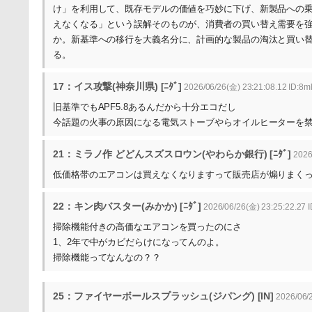
け」を利用して、既存モデルの価値を巧妙に下げ、新製品への
えなくなる」という誤解そのものが、消費者の買い替え需要を
か。新基準への移行を大義名分に、計画的な製品の淘汰と買い
る。
17：イス攻撃(神奈川県) [ﾆﾀﾞ]
2026/06/26(金) 23:21:08.12 ID:8m
旧基準でもAPF5.8あるんだから十分エコだし
今話題の火事の原因になる電気ストーブやらオイルヒーターを
21：ミラノ作 どどんスズスロウン(やわらか銀行) [ﾆﾀﾞ]
2026/
低価格帯のエアコンは買えなくなりますって販売店が煽りまく
22：キン肉バスター(みかか) [ﾆﾀﾞ]
2026/06/26(金) 23:25:22.27
掃除機能付きの高価なエアコンを買ったのにさ
1、2年で中がカビだらけになってんのよ。
掃除機能ってなんなの？？
25：ファイヤーボールスプラッシュ(ジパング) [IN]
2026/06/