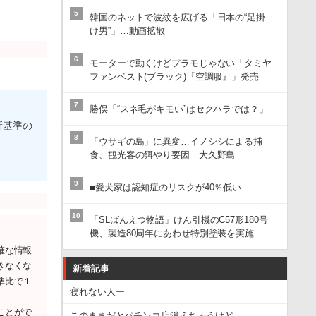
5
韓国のネットで波紋を広げる「日本の“足掛
け男”」…動画拡散
6
モーターで動くけどプラモじゃない「タミヤ
ファンベスト(ブラック)『空調服』」発売
7
勝俣「“スネ毛がキモい”はセクハラでは？」
新基準の
8
「ウサギの島」に異変…イノシシによる捕
食、観光客の餌やり要因 大久野島
9
■愛犬家は認知症のリスクが40％低い
10
「SLばんえつ物語」けん引機のC57形180号
機、製造80周年にあわせ特別塗装を実施
確な情報
きなくな
新着記事
準比で１
寝れない人ー
ことがで
このままだとパチンコ店消えちゃうけど、、