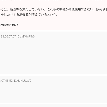
くは、新基準を満たしていない。これらの機種が今後使用できない、販売さ
せをしたりする消費者が増えているという。
2e91efbf6f977
 23:06:07.57 ID:zMMtnF5r0
:07:48.52 ID:ktuNyUzV0