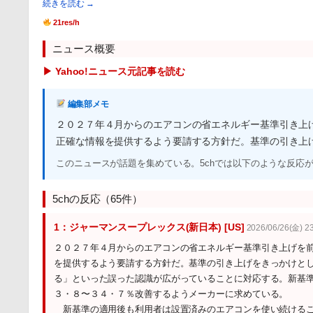
続きを読む →
21res/h
ニュース概要
▶ Yahoo!ニュース元記事を読む
編集部メモ
２０２７年４月からのエアコンの省エネルギー基準引き上
正確な情報を提供するよう要請する方針だ。基準の引き上
このニュースが話題を集めている。5chでは以下のような反応
5chの反応（65件）
1：ジャーマンスープレックス(新日本) [US]
2026/06/26(金) 23
２０２７年４月からのエアコンの省エネルギー基準引き上げを
を提供するよう要請する方針だ。基準の引き上げをきっかけと
る」といった誤った認識が広がっていることに対応する。新基
３・８〜３４・７％改善するようメーカーに求めている。
新基準の適用後も利用者は設置済みのエアコンを使い続けるこ