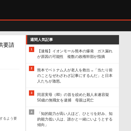
週間人気記事
供要請
1
【速報】イオンモール熊本の爆発 ガス漏れ
が原因の可能性 複数の政権幹部が指摘
2
熊本でベトナム人が老人を救出→「当たり前
のことなぜわざわざ記事にするんだ」と日本
人たちが激怒。
3
同居実母（80）の首を絞めた殺人未遂容疑
50歳の無職女を逮捕 母親は死亡
4
「知的能力が高い人ほど、ひとりを好み、知
するよう要
的能力低い人は、誰かと一緒にいようとする
傾向」