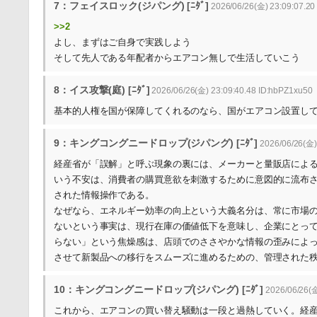
7：フェイスロック(ジパング) [ﾆﾀﾞ]
2026/06/26(金) 23:09:07.20
>>2
よし、まずはご自身で実践しよう
そして先人である年配者からエアコン無しで生活していこう
8：イス攻撃(庭) [ﾆﾀﾞ]
2026/06/26(金) 23:09:40.48 ID:hbPZ1xu50
基本的人権を国が保障してくれるのなら、国がエアコン設置し
9：キングコングニードロップ(ジパング) [ﾆﾀﾞ]
2026/06/26(金)
経産省が「誤解」と呼ぶ現象の裏には、メーカーと量販店によ
いう不安は、消費者の購買意欲を刺激するために意図的に流布
された情報操作である。
なぜなら、エネルギー効率の向上という大義名分は、常に市場
ないという事実は、現行在庫の価値低下を意味し、企業にとっ
らない」という焦燥感は、店頭でのささやかな情報の歪みによ
させて新製品への移行をスムーズに進めるための、管理された
10：キングコングニードロップ(ジパング) [ﾆﾀﾞ]
2026/06/26(金
これから、エアコンの買い替え騒動は一段と過熱していく。経