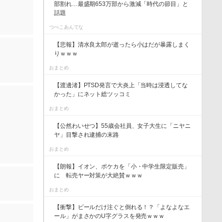
部割れ…最盛期653万部から激減「時代の節目」と
話題
つべこあんてな
【悲報】清水良太郎が逝ったら小はだが暴露しまく
りｗｗｗ
おまとめ
【渡邊渚】PTSD発言で大炎上「当時は浸透してな
かった」にネット総ツッコミ
おまとめ
【公然わいせつ】55歳会社員、女子大生に「ニヤニ
ヤ」目撃され逮捕の末路
おまとめ
【朗報】イオン、ポケカを「小・中学生限定販売」
に 転売ヤー対策が大絶賛ｗｗｗ
おまとめ
【衝撃】ビールだけ注ぐと倒れる！？「よなよなエ
ール」がまさかのU字グラスを発売ｗｗｗ