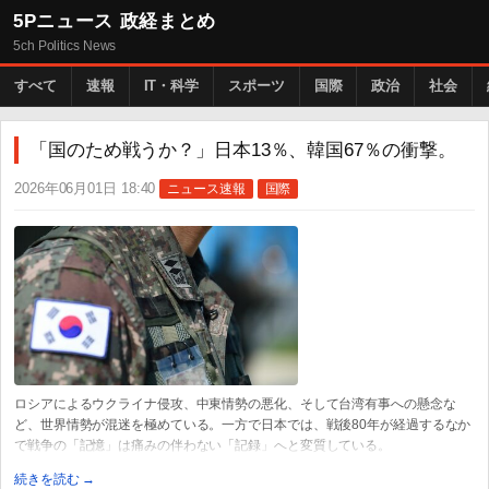
5Pニュース 政経まとめ
5ch Politics News
すべて
速報
IT・科学
スポーツ
国際
政治
社会
「国のため戦うか？」日本13％、韓国67％の衝撃。
2026年06月01日 18:40
ニュース速報
国際
ロシアによるウクライナ侵攻、中東情勢の悪化、そして台湾有事への懸念な
ど、世界情勢が混迷を極めている。一方で日本では、戦後80年が経過するなか
で戦争の「記憶」は痛みの伴わない「記録」へと変質している。
続きを読む →