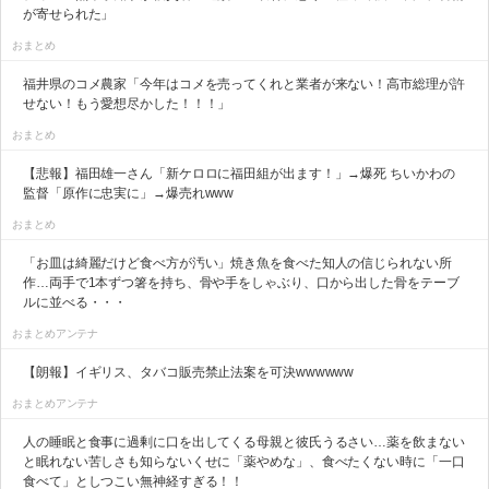
が寄せられた」
おまとめ
福井県のコメ農家「今年はコメを売ってくれと業者が来ない！高市総理が許
せない！もう愛想尽かした！！！」
おまとめ
【悲報】福田雄一さん「新ケロロに福田組が出ます！」→爆死 ちいかわの
監督「原作に忠実に」→爆売れwww
おまとめ
「お皿は綺麗だけど食べ方が汚い」焼き魚を食べた知人の信じられない所
作…両手で1本ずつ箸を持ち、骨や手をしゃぶり、口から出した骨をテーブ
ルに並べる・・・
おまとめアンテナ
【朗報】イギリス、タバコ販売禁止法案を可決wwwwww
おまとめアンテナ
人の睡眠と食事に過剰に口を出してくる母親と彼氏うるさい…薬を飲まない
と眠れない苦しさも知らないくせに「薬やめな」、食べたくない時に「一口
食べて」としつこい無神経すぎる！！