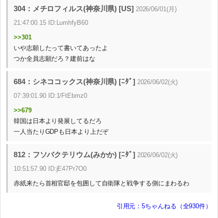
304：メチロフィルス(神奈川県) [US]
2026/06/01(月)
21:47:00.15 ID:LumhfyB60
>>301
いや志願したって書いてあったよ
つか全員志願だろ？建前はな
684：シネココックス(神奈川県) [ﾆﾀﾞ]
2026/06/02(火)
07:39:01.90 ID:1/FtEbmz0
>>679
韓国は日本より発展してるだろ
一人当たりGDPも日本より上だぞ
812：フソバクテリウム(みかか) [ﾆﾀﾞ]
2026/06/02(火)
10:51:57.90 ID:jE47Pr7O0
赤紙来たら首相官邸を包囲して自衛隊と戦争する側にまわるわ
引用元：5ちゃんねる（全930件）