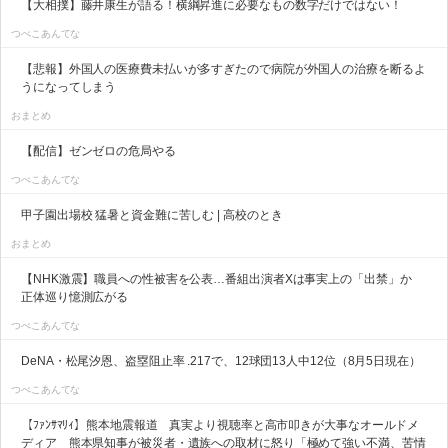
【大相撲】藤井康生が語る！横綱昇進に必要なもの数字だけではない！
つべこあんてな
【悲報】外国人の医療費未払いが多すぎたので病院が外国人の治療を断るよ
うになってしまう
おまとめ
【配信】ゼンゼロの危局やる
つべこあんてな
甲子園出場校 猛暑と資金難に苦しむ | 高校のとき
おまとめ
【NHK激震】職員への性被害を公表…番組出演者Xは事実上の「出禁」か
正体巡り憶測広がる
つべこあんてな
DeNA・松尾汐恩、盗塁阻止率 .217で、12球団13人中12位（8月5日現在）
つべこあんてな
【ﾌｧﾝｻﾏﾘｨ】熊本地震報道 真実より視聴率と高市叩きが大事なオールドメ
ディア 熊本県知事が被災者・遺族への取材に怒り「極めて強い不満、苦情