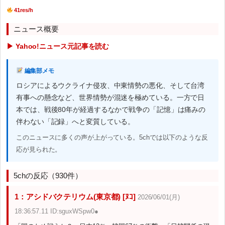
41res/h
ニュース概要
▶ Yahoo!ニュース元記事を読む
編集部メモ
ロシアによるウクライナ侵攻、中東情勢の悪化、そして台湾
有事への懸念など、世界情勢が混迷を極めている。一方で日
本では、戦後80年が経過するなかで戦争の「記憶」は痛みの
伴わない「記録」へと変質している。
このニュースに多くの声が上がっている。5chでは以下のような反
応が見られた。
5chの反応（930件）
1：アシドバクテリウム(東京都) [ﾇｺ]
2026/06/01(月)
18:36:57.11 ID:sguxWSpw0●