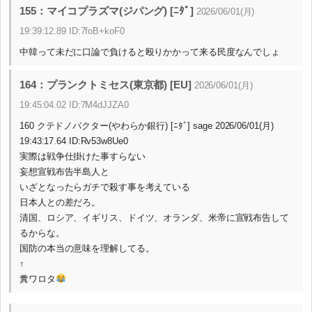
155：マイコプラズマ(ジパング) [ﾆﾀﾞ]
2026/06/01(月)
19:39:12.89 ID:7foB+koF0
中韓って未だに口論で負けると殴りかかって来る民度なんでしょ
164：プランクトミセス(東京都) [EU]
2026/06/01(月)
19:45:04.02 ID:7M4dJJZA0
160 クテドノバクター(やわらか銀行) [ﾆﾀﾞ] sage 2026/06/01(月)
19:43:17.64 ID:Rv53w8Ue0
実際は戦争仕掛けた事すらない
妄想宣戦布告半島人と
いざとなったらガチで殺す事を考えている
日本人との差だろ。
清国、ロシア、イギリス、ドイツ、オランダ、米帝に宣戦布告して
るからな。
国防の本当の意味を理解してる。
↑
糞ワロタ