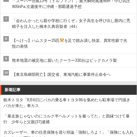
「スーパー台風13号（ドルフィン）」最大瞬間風速85m・中心気圧
905hPa 次週後半に沖縄・那覇通過予想
7
「会わんかったら親や学校に行くぞ」女子高生を呼び出し膣内に禿
精子を注入した橋本久典容疑者（44）
8
【へけっ】ハムスター25匹
を足で踏み潰し快楽、異常性癖で光
悦の表情
9
熊本地震の被災地に届いたクーラー330台はビックカメラ製
10
【東京島嶼部死亡】国交省、東海汽船に事業停止命令へ
新着記事
栃木トヨタ「8月6日にバカの乗る車トヨタ86を集めたら駐車場で円描き
バカが来た」車カス
「暴走族じゃないのにコルク半ヘルメットを被ってた」と因縁つけて暴
行 少年らと父親(37)逮捕
カズレーザー、車の任意保険を巡り持論「強制しろよ！」「保険にも入れ