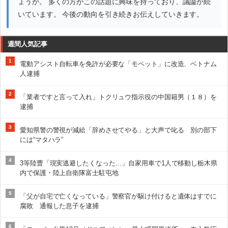
ょうか。 多くの方がこの話題に興味を持っており、議論が続
いています。 今後の動向を引き続きお伝えしていきます。
週間人気記事
1
電動アシスト自転車を免許が必要な「モペット」に改造、ベトナム
人逮捕
2
「業者ですと言って入れ」トクリュウ指示役の中国籍男（１８）を
逮捕
3
愛知県警の警視が減給「辞めさせてやる」と大声で叱る 別の部下
には“マタハラ”
4
3等陸曹「現実逃避したくなった…」自家用車で1人で移動し栃木県
内で保護・陸上自衛隊富士駐屯地
5
「父が自宅で亡くなっている」警察官が駆け付けると遺体はすでに
腐敗 通報した息子を逮捕
6