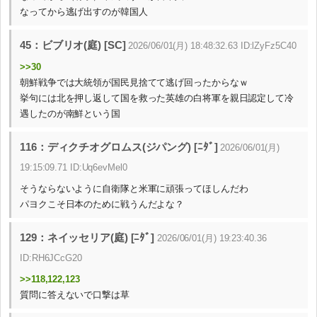
なってから逃げ出すのが韓国人
45：ビブリオ(庭) [SC]
2026/06/01(月) 18:48:32.63 ID:lZyFz5C40
>>30
朝鮮戦争では大統領が国民見捨てて逃げ回ったからなｗ
挙句には北を押し返して国を救った英雄の白将軍を親日認定して冷
遇したのが南鮮という国
116：ディクチオグロムス(ジパング) [ﾆﾀﾞ]
2026/06/01(月)
19:15:09.71 ID:Uq6evMel0
そうならないように自衛隊と米軍に頑張ってほしんだわ
パヨクこそ日本のために戦うんだよな？
129：ネイッセリア(庭) [ﾆﾀﾞ]
2026/06/01(月) 19:23:40.36
ID:RH6JCcG20
>>118,122,123
質問に答えないで口撃は草