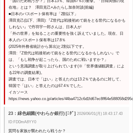
「国のため戦うか？」日本13％、韓国67％の衝撃。「日韓関係の現
在地」とは？ 澤田克己×みたらし加奈対談(前編)
■日本のパスポート保有率は「2割以下」
澤田克己(以下、澤田):『Z世代は戦後初めて銃をとる世代になるかも
しれない』で丹羽宇一郎さんは、日本人が
「外の世界」を知ることの重要性を強く訴えていました。現在、日
本人のパスポート保有率は17.8％
(2025年外務省統計から算出)と2割以下です。
澤田:『Z世代は戦後初めて銃をとる世代になるかもしれない』で
は、「もし戦争が起こったら、国のために戦いますか？」
という意識調査が取り上げられています(※「世界価値観調査」によ
る22年の調査結果)。
調査では、日本で「はい」と答えたのは13.2％であるのに対して、
韓国で「はい」と答えたのは67.4％でした。
イカソース
https://news.yahoo.co.jp/articles/44ba4712c6d1fd67ec8ff64e588058d295
23：緑色細菌(やわらか銀行) [ﾆﾀﾞ]
2026/06/01(月) 18:43:17.43
ID:FDDmA8YY0
質問を家族が襲われたら戦うか？