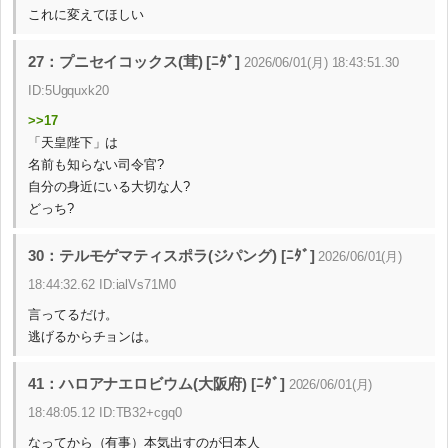
これに変えてほしい
27：プニセイコックス(茸) [ﾆﾀﾞ]
2026/06/01(月) 18:43:51.30
ID:5Ugquxk20
>>17
「天皇陛下」は
名前も知らない司令官?
自分の身近にいる大切な人?
どっち?
30：テルモゲマティスポラ(ジパング) [ﾆﾀﾞ]
2026/06/01(月)
18:44:32.62 ID:ialVs71M0
言ってるだけ。
逃げるからチョンは。
41：ハロアナエロビウム(大阪府) [ﾆﾀﾞ]
2026/06/01(月)
18:48:05.12 ID:TB32+cgq0
なってから（有事）本気出すのが日本人