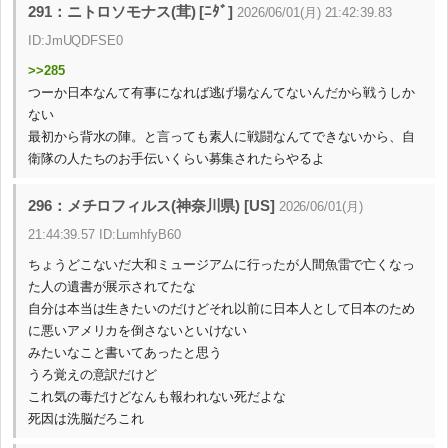
291：ニトロソモナス(茸) [ﾆﾀﾞ]
2026/06/01(月) 21:42:39.83
ID:JmUQDFSE0
>>285
つーか日本なんて有事になれば逃げ場なんてないんだから戦うしか
ない
最初から背水の陣。と言っても素人に戦闘なんてできないから、自
衛隊の人たちのお手伝いくらい募集されたらやるよ
296：メチロフィルス(神奈川県) [US]
2026/06/01(月)
21:44:39.57 ID:LumhfyB60
ちょうどこないだ大和ミュージアムに行ったが人間魚雷で亡くなっ
た人の遺書が展示されてたな
自分は本当は生きたいのだけどそれ以前に日本人として日本のため
に悪いアメリカを倒さないといけない
みたいなこと書いてあったと思う
うろ覚えの意訳だけど
これ気の毒だけどなんも報われない死だよな
死因は洗脳だろこれ