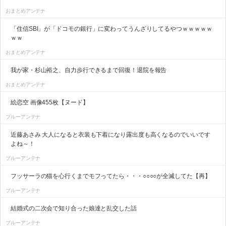
おまとめアンテナ
「住信SBI」が「ドコモの銀行」に変わってうんざりしてるやつｗｗｗｗｗ
ｗｗ
おまとめアンテナ
我が家・杉山裕之、自力歩行できるまで回復！退院を報告
おまとめアンテナ
絵恋空 画像455枚【ヌード】
ブルーアンテナ
近藤あさみ 大人になると衣装も下着になり露出度も高くなるのでいいです
よね～！
ブルーアンテナ
フッサーラの猫を心行くまでモフってたら・・・○○○○が全滅してた【再】
ブルーアンテナ
結婚式の二次会で知り合った娘達と乱交した話
ブルーアンテナ