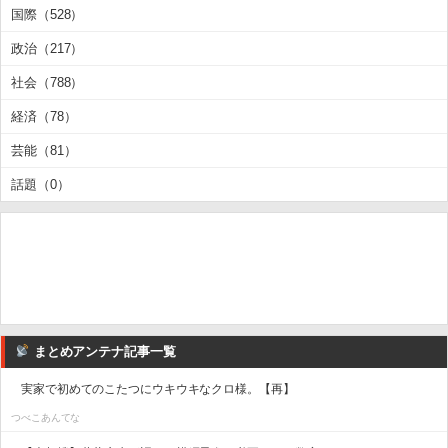
国際（528）
政治（217）
社会（788）
経済（78）
芸能（81）
話題（0）
まとめアンテナ記事一覧
実家で初めてのこたつにウキウキなクロ様。【再】
つべこあんてな