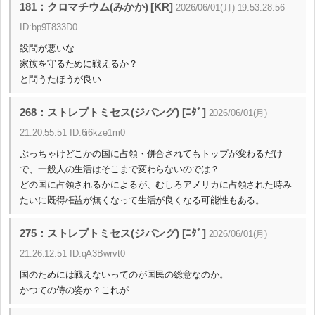
181：クロマチウム(みかか) [KR]
2026/06/01(月) 19:53:28.56
ID:bp9T833D0
設問が悪いな
家族を守るために戦えるか？
と問うたほうが良い
268：ストレプトミセス(ジパング) [ﾆﾀﾞ]
2026/06/01(月)
21:20:55.51 ID:6i6kze1m0
ぶっちゃけどこかの国に占領・併合されてもトップが変わるだけ
で、一般人の生活はそこまで変わらないのでは？
どの国に占領されるかによるが、むしろアメリカに占領された時み
たいに既得権益が無くなって生活が良くなる可能性もある。
275：ストレプトミセス(ジパング) [ﾆﾀﾞ]
2026/06/01(月)
21:26:12.51 ID:qA3Bwrvt0
国のためには戦えないってのが国民の総意なのか。
かつての侍の姿か？これが…