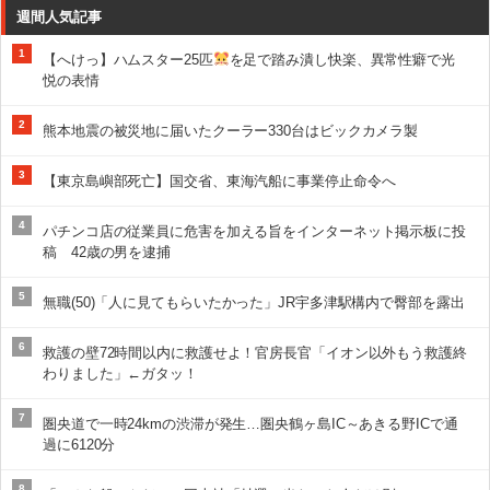
週間人気記事
1
【へけっ】ハムスター25匹
を足で踏み潰し快楽、異常性癖で光
悦の表情
2
熊本地震の被災地に届いたクーラー330台はビックカメラ製
3
【東京島嶼部死亡】国交省、東海汽船に事業停止命令へ
4
パチンコ店の従業員に危害を加える旨をインターネット掲示板に投
稿 42歳の男を逮捕
5
無職(50)「人に見てもらいたかった」JR宇多津駅構内で臀部を露出
6
救護の壁72時間以内に救護せよ！官房長官「イオン以外もう救護終
わりました」←ガタッ！
7
圏央道で一時24kmの渋滞が発生…圏央鶴ヶ島IC～あきる野ICで通
過に6120分
8