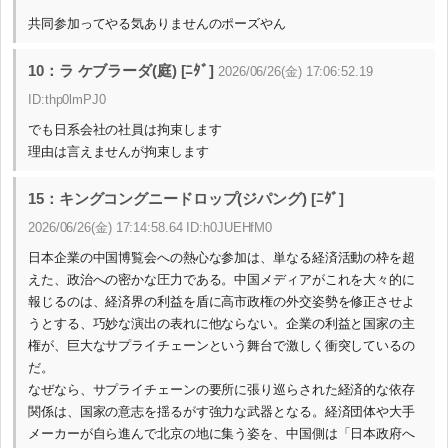
共同参加ってやる気ありませんのポーズやん
10：ラ ケブラーダ(庭) [ﾆﾀﾞ]
2026/06/26(金) 17:06:52.19
ID:thp0lmPJ0
でも日系会社の社員は拘束します
理由は言えませんが拘束します
15：キングコングニードロップ(ジパング) [ﾆﾀﾞ]
2026/06/26(金) 17:14:58.64 ID:h0JUEHfM0
日本企業の中国博覧会への熱心な参加は、単なる経済活動の枠を超
えた、政治への密かな圧力である。中国メディアがこれを大々的に
報じるのは、経済界の利益を盾に高市政権の外交姿勢を修正させよ
うとする、巧妙な演出の表れに他ならない。企業の利益と国家の主
権が、巨大なサプライチェーンという舞台で激しく衝突しているの
だ。
なぜなら、サプライチェーンの要所に張り巡らされた経済的な依存
関係は、国家の意志を揺るがす強力な武器となる。経済団体や大手
メーカーが自ら進んで北京の地に集う姿を、中国側は「日本政府へ