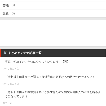
芸能（81）
話題（0）
まとめアンテナ記事一覧
実家で初めてのこたつにウキウキなクロ様。【再】
つべこあんてな
【大相撲】藤井康生が語る！横綱昇進に必要なもの数字だけではない！
つべこあんてな
【悲報】外国人の医療費未払いが多すぎたので病院が外国人の治療を断るよ
うになってしまう
おまとめ