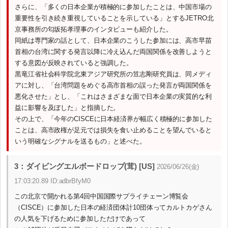
さらに、「多くの日本企業が積極的に参加したことは、中国市場の
重要性を引き続き重視していることを示している」とするJETRO北
京事務所の匂坂拓孝理事のインタビューも紹介した。
同紙は専門家の話として、日本企業のこうした参加には、高市早苗
首相の台湾に関する発言以降に冷え込んだ両国関係を改善しようと
する意図が反映されていると強調した。
黒竜江省社会科学院北東アジア研究所の笪志剛研究員は、同メディ
アに対し、「台湾問題をめぐる高市首相の誤った発言が両国関係を
悪化させた」とし、「これはさまざまな面で日本企業の実質的な利
益に影響を及ぼした」と指摘した。
その上で、「今年のCISCEに日本経済界が幅広く積極的に参加した
ことは、高市政権が足元では損失を食い止めることを望んでいると
いう明確なシグナルを送るもの」と述べた。
3：ダイビングエルボードロップ(茸) [US]
2026/06/26(金)
17:03:20.89 ID:adbrBfyM0
この北京で開かれる第4回中国国際サプライチェーン博覧会
（CISCE）に参加した日本の経済団体計10団体ってカルトカゲさん
の人気を下げるために参加しただけであって