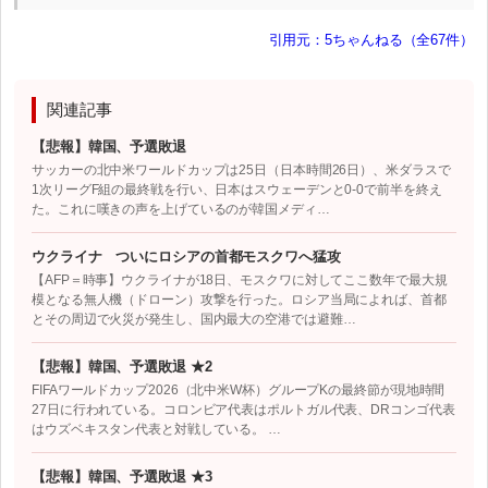
引用元：5ちゃんねる（全67件）
関連記事
【悲報】韓国、予選敗退
サッカーの北中米ワールドカップは25日（日本時間26日）、米ダラスで
1次リーグF組の最終戦を行い、日本はスウェーデンと0-0で前半を終え
た。これに嘆きの声を上げているのが韓国メディ…
ウクライナ ついにロシアの首都モスクワへ猛攻
【AFP＝時事】ウクライナが18日、モスクワに対してここ数年で最大規
模となる無人機（ドローン）攻撃を行った。ロシア当局によれば、首都
とその周辺で火災が発生し、国内最大の空港では避難…
【悲報】韓国、予選敗退 ★2
FIFAワールドカップ2026（北中米W杯）グループKの最終節が現地時間
27日に行われている。コロンビア代表はポルトガル代表、DRコンゴ代表
はウズベキスタン代表と対戦している。 …
【悲報】韓国、予選敗退 ★3