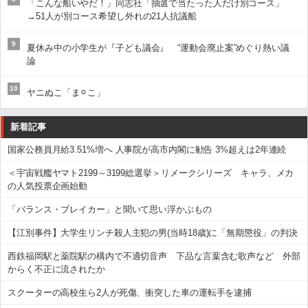
「こんな船いやだ！」同志社「抽選で当たった人だけ別コース」
→51人が別コース希望し外れの21人抗議船
9
夏休み中の小学生が『子ども議会』 “運動会廃止案”めぐり熱い議
論
10
ヤニぬこ「ま⚪︎こ」
新着記事
国家公務員月給3.51%増へ 人事院が高市内閣に勧告 3%超えは2年連続
＜宇宙戦艦ヤマト2199～3199総選挙＞リメークシリーズ キャラ、メカ
の人気投票企画始動
「バランス・ブレイカー」と聞いて思い浮かぶもの
【江別事件】大学生リンチ殺人主犯の男(当時18歳)に「無期懲役」の判決
西鉄福岡駅と薬院駅の構内で不適切音声 下品な言葉含む歌声など 外部
からく不正に流されたか
スクーターの高校生ら2人が死傷、衝突した車の運転手を逮捕