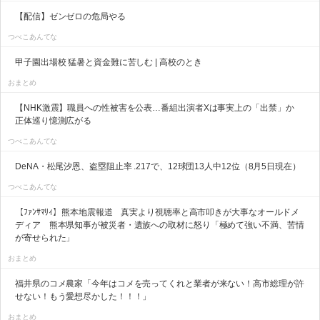
【配信】ゼンゼロの危局やる
つべこあんてな
甲子園出場校 猛暑と資金難に苦しむ | 高校のとき
おまとめ
【NHK激震】職員への性被害を公表…番組出演者Xは事実上の「出禁」か
正体巡り憶測広がる
つべこあんてな
DeNA・松尾汐恩、盗塁阻止率 .217で、12球団13人中12位（8月5日現在）
つべこあんてな
【ﾌｧﾝｻﾏﾘｨ】熊本地震報道 真実より視聴率と高市叩きが大事なオールドメ
ディア 熊本県知事が被災者・遺族への取材に怒り「極めて強い不満、苦情
が寄せられた」
おまとめ
福井県のコメ農家「今年はコメを売ってくれと業者が来ない！高市総理が許
せない！もう愛想尽かした！！！」
おまとめ