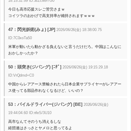
18:15:32.59 ID:3sZcw9YG0
今日も高市応援スレご苦労さまｗ
コイツラのおかげで高支持率が維持されますｗｗｗ
47：閃光妖術(みょ) [JP]
2026/06/26(金) 18:38:00.75
ID:7C0xoTa50
米軍が動いたら動かざる負えないと言うだけだろ。中国はこんなに
おかしかったか？
50：頭突き(ジパング) [ﾆﾀﾞ]
2026/06/26(金) 19:15:29.18
ID:VrQdmd+C0
中国からレアアース禁輸されたら日本企業サプライヤーがレアアー
ス使ってる部品作れなくなるけど、いいの？
53：パイルドライバー(ジパング) [BE]
2026/06/26(金)
19:44:04.60 ID:nfeS/3U10
高市なんてそのうち消えるしな
経団連はさっさとヤメロと思ってるよ