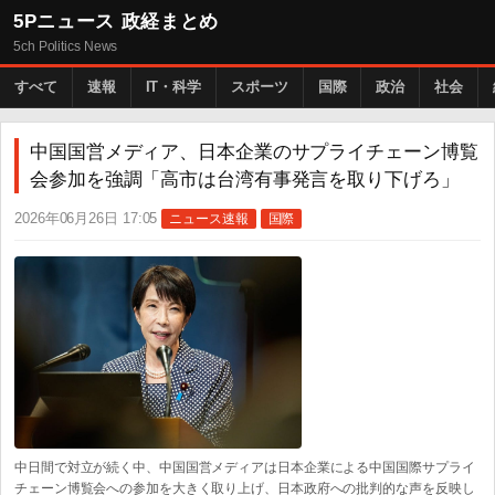
5Pニュース 政経まとめ
5ch Politics News
すべて
速報
IT・科学
スポーツ
国際
政治
社会
中国国営メディア、日本企業のサプライチェーン博覧
会参加を強調「高市は台湾有事発言を取り下げろ」
2026年06月26日 17:05
ニュース速報
国際
中日間で対立が続く中、中国国営メディアは日本企業による中国国際サプライ
チェーン博覧会への参加を大きく取り上げ、日本政府への批判的な声を反映し