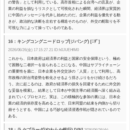
の警告」として利用している。高市首相による台湾への言及が、企
業の利益を損なうリスクとして可視化された瞬間、経済界は実質的
に中国のメッセージを代弁し始めたのだ。企業の利益を優先する動
きが、政治的な決断を左右する構造そのものが、外交の舵取りを不
可視な力によって操っているのである。
16：キングコングニードロップ(ジパング) [ﾆﾀﾞ]
2026/06/26(金) 17:15:27.21 ID:h0JUEHfM0
これから、日本政府は経済界の利益と国家の安全保障という、極め
て困難な二者択一を迫られることになる。中国はサプライチェーン
の重要性を盾に、日本企業を外交交渉の「人質」として利用し、高
市政権の対台湾姿勢を軟化させるよう揺さぶりをかけ続けるだろ
う。次に起こるのは、政府が経済界の損失を回避するために外交的
な妥協を模索し、結果として日本が中国主導の経済圏へ深く組み込
まれていくプロセスだ。実は、この積極的な参加の裏には、日本企
業の経済的依存度を高めることで、日米同盟の結束を内側から切り
崩そうとする、中国による巧妙な経済浸透作戦が隠されているので
ある。
18：ラ ケブラーダ(やわらか銀行) [VN]
2026/06/26(金)