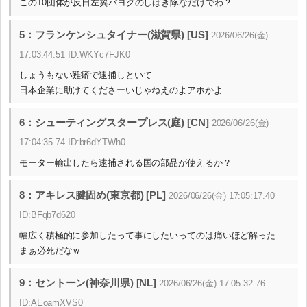
この10団体が反日左翼パヨクのしばき隊なだけでわ？
5：フランケンシュタイナー(滋賀県) [US]
2026/06/26(金)
17:03:44.51 ID:WKYc7FJK0
しょうもない難癖で逮捕しといて
日本企業に助けてくださーいじゃねえのよアホかよ
6：シューティングスタープレス(庭) [CN]
2026/06/26(金)
17:04:35.74 ID:br6dYTWh0
モーター輸出したら逮捕される国の部品が使えるか？
8：アキレス腱固め(東京都) [PL]
2026/06/26(金) 17:05:17.40
ID:BFqb7d620
幅広く積極的に参加したって事にしたいってのは痛いほど解った
まぁ必死だなｗ
9：セントーン(神奈川県) [NL]
2026/06/26(金) 17:05:32.76
ID:AEoamXVS0