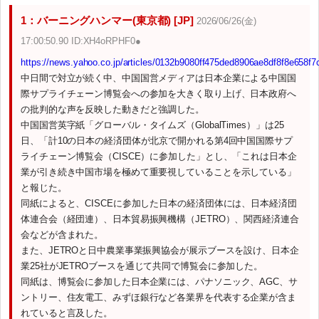
1：バーニングハンマー(東京都) [JP]
2026/06/26(金)
17:00:50.90 ID:XH4oRPHF0●
https://news.yahoo.co.jp/articles/0132b9080ff475ded8906ae8df8f8e658f
中日間で対立が続く中、中国国営メディアは日本企業による中国国
際サプライチェーン博覧会への参加を大きく取り上げ、日本政府へ
の批判的な声を反映した動きだと強調した。
中国国営英字紙「グローバル・タイムズ（GlobalTimes）」は25
日、「計10の日本の経済団体が北京で開かれる第4回中国国際サプ
ライチェーン博覧会（CISCE）に参加した」とし、「これは日本企
業が引き続き中国市場を極めて重要視していることを示している」
と報じた。
同紙によると、CISCEに参加した日本の経済団体には、日本経済団
体連合会（経団連）、日本貿易振興機構（JETRO）、関西経済連合
会などが含まれた。
また、JETROと日中農業事業振興協会が展示ブースを設け、日本企
業25社がJETROブースを通じて共同で博覧会に参加した。
同紙は、博覧会に参加した日本企業には、パナソニック、AGC、サ
ントリー、住友電工、みずほ銀行など各業界を代表する企業が含ま
れていると言及した。