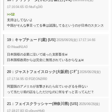
17:16:04.65 ID:NtuFq2il0
>>12
支持はしてないよ
中国がそんな事言ってる事は認識してるというのが日本のスタンス
19：キャプチュード(庭) [US]
2026/06/26(金) 17:17:14.66
ID:INsadN1A0
日本国様の企業に泣いて縋った支那畜生w
日本国様政府からは完全に無視されているからなぁw
20：ジャストフェイスロック(大阪府) [ﾆﾀﾞ]
2026/06/26(金)
17:17:34.95 ID:FGEON2IR0
同盟国のアメリカが攻撃されたら出ていかざるを得ない
って当たり前の話をしただけなのに何をずっと言ってんだ？
21：フェイスクラッシャー(神奈川県) [US]
2026/06/26(金)
17:18:27.83 ID:c0rxmHfd0