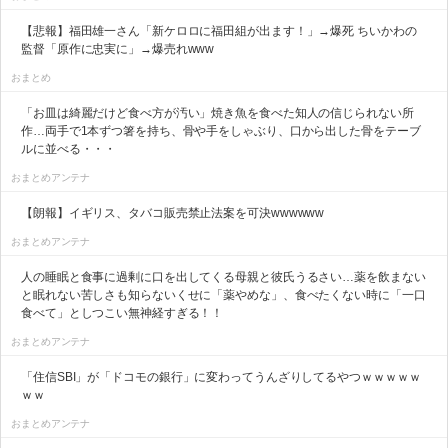
【悲報】福田雄一さん「新ケロロに福田組が出ます！」→爆死 ちいかわの
監督「原作に忠実に」→爆売れwww
おまとめ
「お皿は綺麗だけど食べ方が汚い」焼き魚を食べた知人の信じられない所
作…両手で1本ずつ箸を持ち、骨や手をしゃぶり、口から出した骨をテーブ
ルに並べる・・・
おまとめアンテナ
【朗報】イギリス、タバコ販売禁止法案を可決wwwwww
おまとめアンテナ
人の睡眠と食事に過剰に口を出してくる母親と彼氏うるさい…薬を飲まない
と眠れない苦しさも知らないくせに「薬やめな」、食べたくない時に「一口
食べて」としつこい無神経すぎる！！
おまとめアンテナ
「住信SBI」が「ドコモの銀行」に変わってうんざりしてるやつｗｗｗｗｗ
ｗｗ
おまとめアンテナ