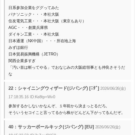
日系参加企業をググってみた
パナソニック・・・本社大阪
住友電気工業・・・本社大阪（東京もあり）
AGC・・・創業兵庫県
ダイキン工業・・・本社大阪
日本通運（NX中国）・・・所在地上海
みずほ銀行
日本貿易振興機構（JETRO）
関西企業多すぎ
「汚い首は斬ってやる」でおなじみの大阪総領事とも仲良さそうだ
な
22：シャイニングウィザード(ジパング) [ﾆﾀﾞ]
2026/06/26(金)
17:18:35.16 ID:Ke8tp+Wv0
参加するかしないかなんぞ、１年前から決まっとるだろ。
そういうセコイこと言ってるから株がどんどん下がってるんだぞ。
40：サッカーボールキック(ジパング) [EU]
2026/06/26(金)