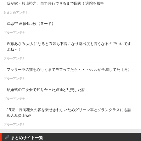
我が家・杉山裕之、自力歩行できるまで回復！退院を報告
おまとめアンテナ
絵恋空 画像455枚【ヌード】
ブルーアンテナ
近藤あさみ 大人になると衣装も下着になり露出度も高くなるのでいいです
よね～！
ブルーアンテナ
フッサーラの猫を心行くまでモフってたら・・・○○○○が全滅してた【再】
ブルーアンテナ
結婚式の二次会で知り合った娘達と乱交した話
ブルーアンテナ
JR東、長岡花火の客を乗せきれないためグリーン車とグランクラスにも詰
め込み炎上ww
ブルーアンテナ
まとめサイト一覧