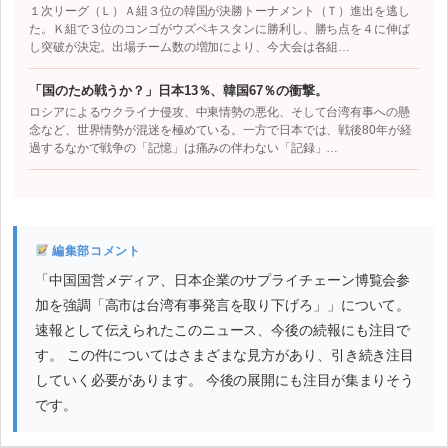
１次リーグ（Ｌ）Ａ組３位の韓国が決勝トーナメント（Ｔ）進出を逃し
た。Ｋ組で３位のコンゴがウズベキスタンに勝利し、勝ち点を４に伸ば
し突破が決定。出場チーム数の増加により、今大会は各組…
「国のため戦うか？」日本13％、韓国67％の衝撃。
ロシアによるウクライナ侵攻、中東情勢の悪化、そして台湾有事への懸
念など、世界情勢が混迷を極めている。一方で日本では、戦後80年が経
過するなかで戦争の「記憶」は痛みの伴わない「記録」…
編集部コメント
「中国国営メディア、日本企業のサプライチェーン博覧会参
加を強調「高市は台湾有事発言を取り下げろ」」について。
速報として伝えられたこのニュース、今後の続報にも注目で
す。 この件についてはさまざまな見方があり、引き続き注目
していく必要があります。 今後の展開にも注目が集まりそう
です。