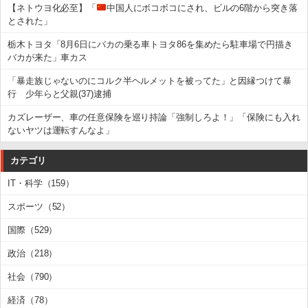
【ネトウヨ化必至】「
中国人にボコボコにされ、ビルの6階から突き落
とされた」
栃木トヨタ「8月6日にバカの乗る車トヨタ86を集めたら駐車場で円描き
バカが来た」車カス
「暴走族じゃないのにコルク半ヘルメットを被ってた」と因縁つけて暴
行 少年らと父親(37)逮捕
カズレーザー、車の任意保険を巡り持論「強制しろよ！」「保険にも入れ
ないヤツは運転すんなよ」
カテゴリ
IT・科学（159）
スポーツ（52）
国際（529）
政治（218）
社会（790）
経済（78）