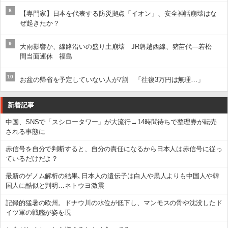
8
【専門家】日本を代表する防災拠点「イオン」、安全神話崩壊はな
ぜ起きたか？
9
大雨影響か、線路沿いの盛り土崩壊 JR磐越西線、猪苗代―若松
間当面運休 福島
10
お盆の帰省を予定していない人が7割 「往復3万円は無理…」
新着記事
中国、SNSで「スシロータワー」が大流行→14時間待ちで整理券が転売
される事態に
赤信号を自分で判断すると、自分の責任になるから日本人は赤信号に従っ
ているだけだよ？
最新のゲノム解析の結果､日本人の遺伝子は白人や黒人よりも中国人や韓
国人に酷似と判明…ネトウヨ激震
記録的猛暑の欧州。ドナウ川の水位が低下し、マンモスの骨や沈没したド
イツ軍の戦艦が姿を現