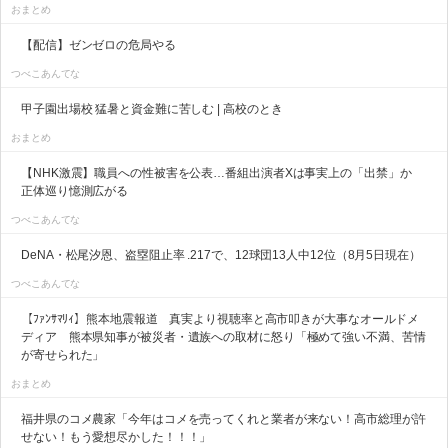
おまとめ
【配信】ゼンゼロの危局やる
つべこあんてな
甲子園出場校 猛暑と資金難に苦しむ | 高校のとき
おまとめ
【NHK激震】職員への性被害を公表…番組出演者Xは事実上の「出禁」か
正体巡り憶測広がる
つべこあんてな
DeNA・松尾汐恩、盗塁阻止率 .217で、12球団13人中12位（8月5日現在）
つべこあんてな
【ﾌｧﾝｻﾏﾘｨ】熊本地震報道 真実より視聴率と高市叩きが大事なオールドメ
ディア 熊本県知事が被災者・遺族への取材に怒り「極めて強い不満、苦情
が寄せられた」
おまとめ
福井県のコメ農家「今年はコメを売ってくれと業者が来ない！高市総理が許
せない！もう愛想尽かした！！！」