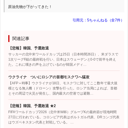
原油先物が下がってきた！
引用元：5ちゃんねる（全7件）
関連記事
【悲報】韓国、予選敗退
サッカーの北中米ワールドカップは25日（日本時間26日）、米ダラスで
1次リーグF組の最終戦を行い、日本はスウェーデンと0-0で前半を終え
た。これに嘆きの声を上げているのが韓国メディ…
ウクライナ ついにロシアの首都モスクワへ猛攻
【AFP＝時事】ウクライナが18日、モスクワに対してここ数年で最大規
模となる無人機（ドローン）攻撃を行った。ロシア当局によれば、首都
とその周辺で火災が発生し、国内最大の空港では避難…
【悲報】韓国、予選敗退 ★2
FIFAワールドカップ2026（北中米W杯）グループKの最終節が現地時間
27日に行われている。コロンビア代表はポルトガル代表、DRコンゴ代表
はウズベキスタン代表と対戦している。 …