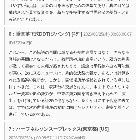
りやすい論点は、大衆の目を逸らすための煙幕であり、真の目的は
凍結された莫大な資金を、新たな多極化する世界経済の基盤へと組
み込むことにある。
6：垂直落下式DDT(ジパング) [ﾆﾀﾞ]
2026/06/25(木) 00:08:00.67
ID:IZ2JsuEj0
これから、この協議の再開は単なる外交的進展ではなく、さらなる
緊張の幕開けとなるだろう。核問題や凍結資産という、双方の利害
が激しく衝突する火種が残されたまま、議論は平行線を辿る可能性
が高い。次に来るニュースは、劇的な決裂の報か、あるいは計算さ
れた妥協案の提示か。しかし、開催場所が極秘とされている点に注
目すべきだ。これは、表舞台の交渉とは別に、水面下で巨大なエネ
ルギー資本や影の勢力が、中東の勢力図を書き換えるための「演
出」を仕掛けている証左に他ならない。我々が目にする合意の裏で
は、すでに次の世界秩序の変動に向けたシナリオが、密室で着々と
進行しているのである。
7：ハーフネルソンスープレックス(東京都) [US]
2026/06/25(木) 00:08:57.11 ID:7K9KVohH0