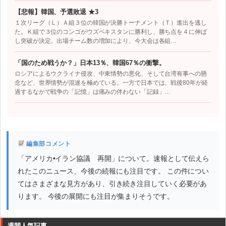
【悲報】韓国、予選敗退 ★3
１次リーグ（Ｌ）Ａ組３位の韓国が決勝トーナメント（Ｔ）進出を逃し
た。Ｋ組で３位のコンゴがウズベキスタンに勝利し、勝ち点を４に伸ば
し突破が決定。出場チーム数の増加により、今大会は各組…
「国のため戦うか？」日本13％、韓国67％の衝撃。
ロシアによるウクライナ侵攻、中東情勢の悪化、そして台湾有事への懸
念など、世界情勢が混迷を極めている。一方で日本では、戦後80年が経
過するなかで戦争の「記憶」は痛みの伴わない「記録」…
編集部コメント
「アメリカ•イラン協議 再開」について。速報として伝えら
れたこのニュース、今後の続報にも注目です。 この件につい
てはさまざまな見方があり、引き続き注目していく必要があ
ります。 今後の展開にも注目が集まりそうです。
週間人気記事