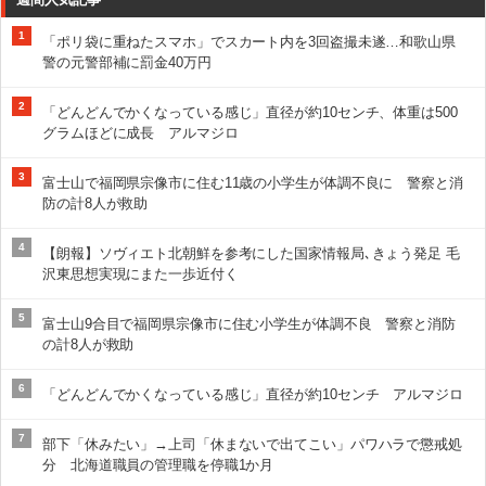
1
「ポリ袋に重ねたスマホ」でスカート内を3回盗撮未遂…和歌山県
警の元警部補に罰金40万円
2
「どんどんでかくなっている感じ」直径が約10センチ、体重は500
グラムほどに成長 アルマジロ
3
富士山で福岡県宗像市に住む11歳の小学生が体調不良に 警察と消
防の計8人が救助
4
【朗報】ソヴィエト北朝鮮を参考にした国家情報局､きょう発足 毛
沢東思想実現にまた一歩近付く
5
富士山9合目で福岡県宗像市に住む小学生が体調不良 警察と消防
の計8人が救助
6
「どんどんでかくなっている感じ」直径が約10センチ アルマジロ
7
部下「休みたい」→上司「休まないで出てこい」パワハラで懲戒処
分 北海道職員の管理職を停職1か月