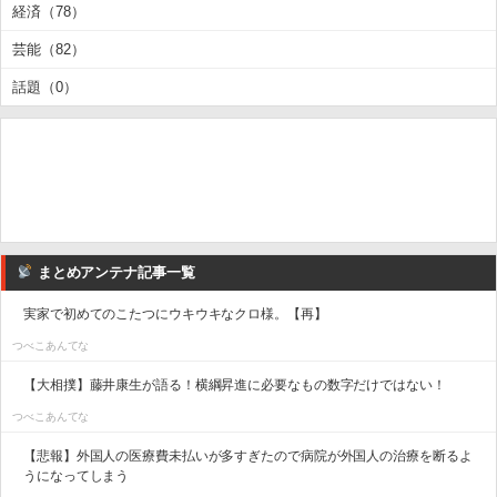
経済（78）
芸能（82）
話題（0）
まとめアンテナ記事一覧
実家で初めてのこたつにウキウキなクロ様。【再】
つべこあんてな
【大相撲】藤井康生が語る！横綱昇進に必要なもの数字だけではない！
つべこあんてな
【悲報】外国人の医療費未払いが多すぎたので病院が外国人の治療を断るよ
うになってしまう