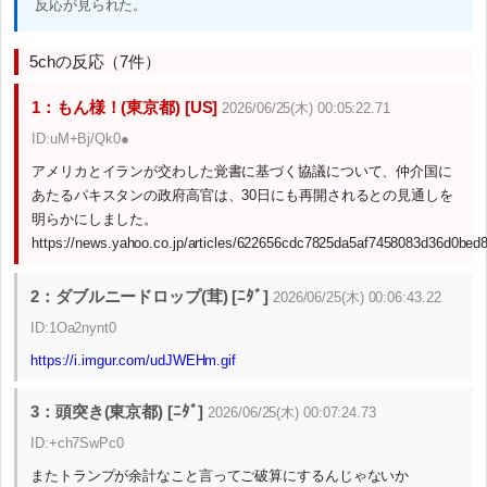
反応が見られた。
5chの反応（7件）
1：もん様！(東京都) [US]
2026/06/25(木) 00:05:22.71
ID:uM+Bj/Qk0●
アメリカとイランが交わした覚書に基づく協議について、仲介国に
あたるパキスタンの政府高官は、30日にも再開されるとの見通しを
明らかにしました。
https://news.yahoo.co.jp/articles/622656cdc7825da5af7458083d36d0bed
2：ダブルニードロップ(茸) [ﾆﾀﾞ]
2026/06/25(木) 00:06:43.22
ID:1Oa2nynt0
https://i.imgur.com/udJWEHm.gif
3：頭突き(東京都) [ﾆﾀﾞ]
2026/06/25(木) 00:07:24.73
ID:+ch7SwPc0
またトランプが余計なこと言ってご破算にするんじゃないか