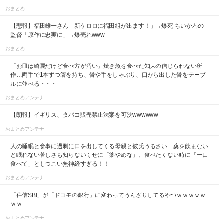
おまとめ
【悲報】福田雄一さん「新ケロロに福田組が出ます！」→爆死 ちいかわの
監督「原作に忠実に」→爆売れwww
おまとめ
「お皿は綺麗だけど食べ方が汚い」焼き魚を食べた知人の信じられない所
作…両手で1本ずつ箸を持ち、骨や手をしゃぶり、口から出した骨をテーブ
ルに並べる・・・
おまとめアンテナ
【朗報】イギリス、タバコ販売禁止法案を可決wwwwww
おまとめアンテナ
人の睡眠と食事に過剰に口を出してくる母親と彼氏うるさい…薬を飲まない
と眠れない苦しさも知らないくせに「薬やめな」、食べたくない時に「一口
食べて」としつこい無神経すぎる！！
おまとめアンテナ
「住信SBI」が「ドコモの銀行」に変わってうんざりしてるやつｗｗｗｗｗ
ｗｗ
おまとめアンテナ