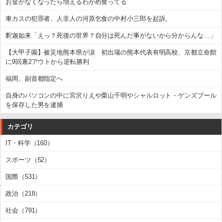
お金がなくなったら増えるわかめ食ってる
車カスの犯罪者、人非人の河原乞食の中村小三郎を起訴。
釈迦如来「えっ？死後の世界？自分は死んだ事がないから分からんな…」
【大甲子園】被災地熊本県が涙 初出場の熊本代表有明高校、京都立命館
に9回裏2アウトから逆転勝利
福岡、副首都指定へ
自身のパソコンの中に宮沢りえや栗山千明やシャルロット・ゲンズブール
を保存した男を逮捕
カテゴリ
IT・科学（160）
スポーツ（52）
国際（531）
政治（218）
社会（791）