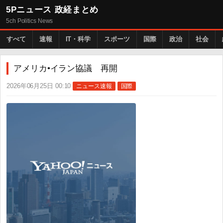
5Pニュース 政経まとめ
5ch Politics News
すべて
速報
IT・科学
スポーツ
国際
政治
社会
アメリカ•イラン協議 再開
2026年06月25日 00:10
ニュース速報
国際