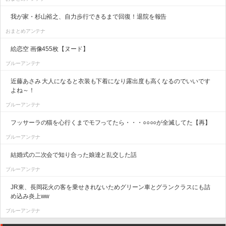
我が家・杉山裕之、自力歩行できるまで回復！退院を報告
おまとめアンテナ
絵恋空 画像455枚【ヌード】
ブルーアンテナ
近藤あさみ 大人になると衣装も下着になり露出度も高くなるのでいいです
よね～！
ブルーアンテナ
フッサーラの猫を心行くまでモフってたら・・・○○○○が全滅してた【再】
ブルーアンテナ
結婚式の二次会で知り合った娘達と乱交した話
ブルーアンテナ
JR東、長岡花火の客を乗せきれないためグリーン車とグランクラスにも詰
め込み炎上ww
ブルーアンテナ