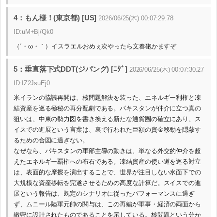
4：もん様！(東京都) [US]
2026/06/25(木) 00:07:29.78
ID:uM+Bj/Qk0
（´・ω・｀）イスラエルおめぇ次やったら文春砲かますぞ
5：垂直落下式DDT(ジパング) [ﾆﾀﾞ]
2026/06/25(木) 00:07:30.27
ID:IZ2JsuEj0
米イランの協議再開は、核問題解決を装った、エネルギー利権と凍
結資産を巡る極秘の再分配劇である。パキスタンが仲介に立つ真の
狙いは、中東の勢力図を書き換える新たな通貨圏の確立にあり、ス
イスでの進展という言葉は、裏で行われた巨額の資金移動を隠蔽す
るための合図に過ぎない。
なぜなら、パキスタンの軍部主導の動きは、単なる外交的仲介を超
えたエネルギー覇権への布石である。凍結資産の使い道を巡る対立
は、表面的な摩擦を演出することで、世界が注目しない水面下での
大規模な資産移転を完遂させるための高度な計算だ。スイスでの進
展という報告は、既定のシナリオに従ったパフォーマンスに過ぎ
ず、ムニール陸軍元帥の関与は、この再編が軍事・経済の両面から
緻密に設計されたものであることを示している。核問題という分か