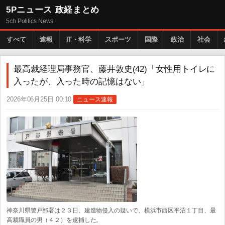
5Pニュース 政経まとめ
5ch Politics News
すべて
速報
IT・科学
スポーツ
国際
政治
社会
最高裁経理局事務官、藤井敦史(42)「女性用トイレに
入ったが、入った時の記憶はない」
2026年06月25日 00:10
ニュース速報
神奈川県警戸部署は２３日、建造物侵入の疑いで、横浜市西区平沼１丁目、最
高裁職員の男（４２）を逮捕した。