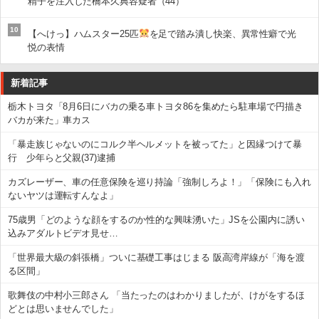
精子を注入した橋本久典容疑者（44）
10
【へけっ】ハムスター25匹
を足で踏み潰し快楽、異常性癖で光
悦の表情
新着記事
栃木トヨタ「8月6日にバカの乗る車トヨタ86を集めたら駐車場で円描き
バカが来た」車カス
「暴走族じゃないのにコルク半ヘルメットを被ってた」と因縁つけて暴
行 少年らと父親(37)逮捕
カズレーザー、車の任意保険を巡り持論「強制しろよ！」「保険にも入れ
ないヤツは運転すんなよ」
75歳男「どのような顔をするのか性的な興味湧いた」JSを公園内に誘い
込みアダルトビデオ見せ…
「世界最大級の斜張橋」ついに基礎工事はじまる 阪高湾岸線が「海を渡
る区間」
歌舞伎の中村小三郎さん 「当たったのはわかりましたが、けがをするほ
どとは思いませんでした」