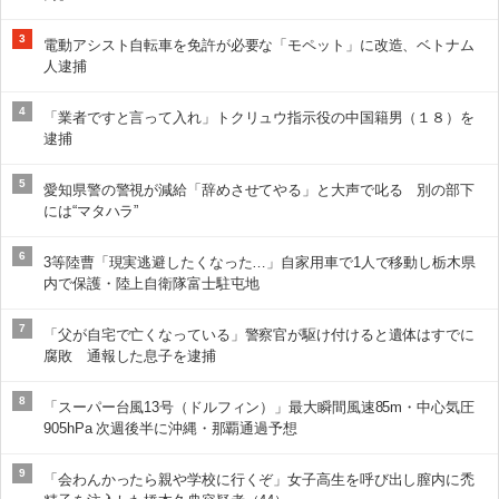
3
電動アシスト自転車を免許が必要な「モペット」に改造、ベトナム
人逮捕
4
「業者ですと言って入れ」トクリュウ指示役の中国籍男（１８）を
逮捕
5
愛知県警の警視が減給「辞めさせてやる」と大声で叱る 別の部下
には“マタハラ”
6
3等陸曹「現実逃避したくなった…」自家用車で1人で移動し栃木県
内で保護・陸上自衛隊富士駐屯地
7
「父が自宅で亡くなっている」警察官が駆け付けると遺体はすでに
腐敗 通報した息子を逮捕
8
「スーパー台風13号（ドルフィン）」最大瞬間風速85m・中心気圧
905hPa 次週後半に沖縄・那覇通過予想
9
「会わんかったら親や学校に行くぞ」女子高生を呼び出し膣内に禿