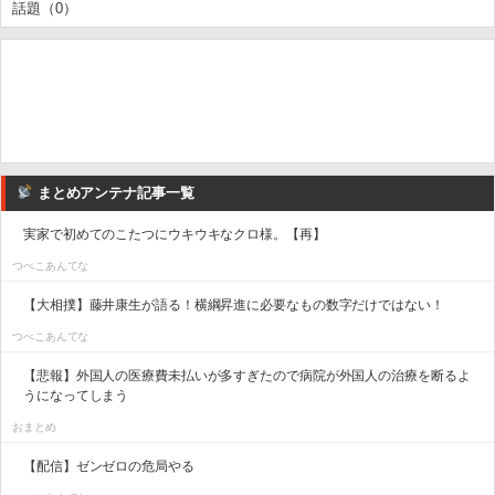
話題（0）
まとめアンテナ記事一覧
実家で初めてのこたつにウキウキなクロ様。【再】
つべこあんてな
【大相撲】藤井康生が語る！横綱昇進に必要なもの数字だけではない！
つべこあんてな
【悲報】外国人の医療費未払いが多すぎたので病院が外国人の治療を断るよ
うになってしまう
おまとめ
【配信】ゼンゼロの危局やる