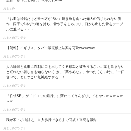
おまとめ
「お皿は綺麗だけど食べ方が汚い」焼き魚を食べた知人の信じられない所
作…両手で1本ずつ箸を持ち、骨や手をしゃぶり、口から出した骨をテーブ
ルに並べる・・・
おまとめアンテナ
【朗報】イギリス、タバコ販売禁止法案を可決wwwwww
おまとめアンテナ
人の睡眠と食事に過剰に口を出してくる母親と彼氏うるさい…薬を飲まない
と眠れない苦しさも知らないくせに「薬やめな」、食べたくない時に「一口
食べて」としつこい無神経すぎる！！
おまとめアンテナ
「住信SBI」が「ドコモの銀行」に変わってうんざりしてるやつｗｗｗｗｗ
ｗｗ
おまとめアンテナ
我が家・杉山裕之、自力歩行できるまで回復！退院を報告
おまとめアンテナ