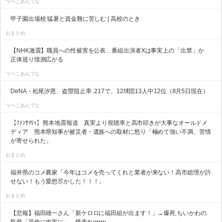
つべこあんてな
甲子園出場校 猛暑と資金難に苦しむ | 高校のとき
おまとめ
【NHK激震】職員への性被害を公表…番組出演者Xは事実上の「出禁」か
正体巡り憶測広がる
つべこあんてな
DeNA・松尾汐恩、盗塁阻止率 .217で、12球団13人中12位（8月5日現在）
つべこあんてな
【ﾌｧﾝｻﾏﾘｨ】熊本地震報道 真実より視聴率と高市叩きが大事なオールドメ
ディア 熊本県知事が被災者・遺族への取材に怒り「極めて強い不満、苦情
が寄せられた」
おまとめ
福井県のコメ農家「今年はコメを売ってくれと業者が来ない！高市総理が許
せない！もう愛想尽かした！！！」
おまとめ
【悲報】福田雄一さん「新ケロロに福田組が出ます！」→爆死 ちいかわの
監督「原作に忠実に」→爆売れwww