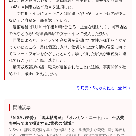
23日、建造物侵入容疑で、最高裁経理局事務官、藤井敦史容疑者
（42）＝同市西区平沼＝を逮捕した。
「女性用トイレに入ったことは間違いないが、入った時の記憶は
ない」と容疑を一部否認している。
逮捕容疑は1月10日午後10時5分ごろ、正当な理由なく、同市西区
のみなとみらい線新高島駅の女子トイレに侵入した疑い。
同署によると、トイレで不審な男を見掛けた女性が様子をうかが
っていたところ、男は個室に入り、仕切りの上から隣の個室に向け
てスマートフォンをかざしたという。駆け付けた駅員が事務所に連
れて行こうとした際、逃走した。
最高裁広報課の話 職員が逮捕されたことは遺憾。事実関係を確
認の上、厳正に対処したい。
引用元：5ちゃんねる（全1件）
関連記事
「NISAガチ勢」「現金枯渇民」「オルカン・ニート」… 生活費
を削ってまで投資するZ世代の“誤算”
NISAの非課税投資枠を早く使い切ろうと、生活費まで投資に回す若者も
いる。Z世代に広がる「NISA貧乏」の背景と、投資で注意すべき点を専