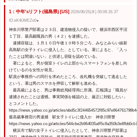
1：中年'sリフト(福島県) [US]
2026/06/25(木) 00:09:26.37
ID:eK4UMEZo0●
神奈川県警戸部署は２３日、建造物侵入の疑いで、横浜市西区平沼
１丁目、最高裁職員の男（４２）を逮捕した。
逮捕容疑は、１月１０日午後１０時５分ごろ、みなとみらい線新
高島駅の女子トイレに侵入した、としている。署によると、「入っ
たことは間違いない」と供述し容疑を認めている。
署によると、男が個室トイレの上部からスマートフォンを差し向
けているのを女性が発見。
駅員が事務所への同行を求めたところ、改札機を突破して逃走した
という。署は男のスマホを押収して解析も進める。
最高裁によると、男は事務総局経理局に所属。広報課は「職員が
逮捕されたことは遺憾。事実関係を確認の上、厳正に対処したい」
とコメントした。
https://news.yahoo.co.jp/articles/ebd5c3f244654572f85c97e864761799b
最高裁事務官の男逮捕 駅女子トイレに侵入か 神奈川県警
https://news.yahoo.co.jp/articles/544cbe2b964035aff5c8a350b3e8fbb0cb
横浜市で駅の女子トイレに侵入したとして、神奈川県警戸部署は