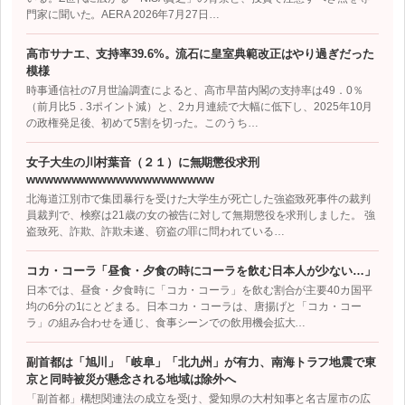
門家に聞いた。AERA 2026年7月27日…
高市サナエ、支持率39.6%。流石に皇室典範改正はやり過ぎだった
模様
時事通信社の7月世論調査によると、高市早苗内閣の支持率は49．0％
（前月比5．3ポイント減）と、2カ月連続で大幅に低下し、2025年10月
の政権発足後、初めて5割を切った。このうち…
女子大生の川村葉音（２１）に無期懲役求刑
wwwwwwwwwwwwwwwwwwwww
北海道江別市で集団暴行を受けた大学生が死亡した強盗致死事件の裁判
員裁判で、検察は21歳の女の被告に対して無期懲役を求刑しました。 強
盗致死、詐欺、詐欺未遂、窃盗の罪に問われている…
コカ・コーラ「昼食・夕食の時にコーラを飲む日本人が少ない…」
日本では、昼食・夕食時に「コカ・コーラ」を飲む割合が主要40カ国平
均の6分の1にとどまる。日本コカ・コーラは、唐揚げと「コカ・コー
ラ」の組み合わせを通じ、食事シーンでの飲用機会拡大…
副首都は「旭川」「岐阜」「北九州」が有力、南海トラフ地震で東
京と同時被災が懸念される地域は除外へ
「副首都」構想関連法の成立を受け、愛知県の大村知事と名古屋市の広