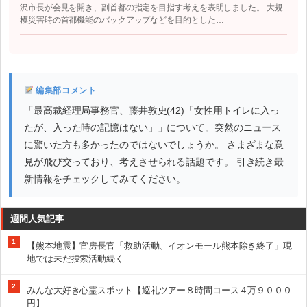
沢市長が会見を開き、副首都の指定を目指す考えを表明しました。 大規
模災害時の首都機能のバックアップなどを目的とした…
編集部コメント
「最高裁経理局事務官、藤井敦史(42)「女性用トイレに入っ
たが、入った時の記憶はない」」について。突然のニュース
に驚いた方も多かったのではないでしょうか。 さまざまな意
見が飛び交っており、考えさせられる話題です。 引き続き最
新情報をチェックしてみてください。
週間人気記事
1
【熊本地震】官房長官「救助活動、イオンモール熊本除き終了」現
地では未だ捜索活動続く
2
みんな大好き心霊スポット【巡礼ツアー８時間コース４万９０００
円】