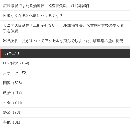
広島県警でまた飲酒運転 巡査長免職、7月以降3件
性欲なくなると仏教にハマるよな？
リニア大阪延伸「工期示せない」 JR東海社長、名古屋開業後の早期着
手を強調
80代男性「足がすべってアクセルを踏んでしまった」駐車場の壁に衝突
カテゴリ
IT・科学（159）
スポーツ（52）
国際（528）
政治（217）
社会（788）
経済（78）
芸能（81）