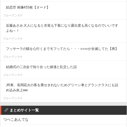
絵恋空 画像455枚【ヌード】
ブルーアンテナ
近藤あさみ 大人になると衣装も下着になり露出度も高くなるのでいいです
よね～！
ブルーアンテナ
フッサーラの猫を心行くまでモフってたら・・・○○○○が全滅してた【再】
ブルーアンテナ
結婚式の二次会で知り合った娘達と乱交した話
ブルーアンテナ
JR東、長岡花火の客を乗せきれないためグリーン車とグランクラスにも詰
め込み炎上ww
ブルーアンテナ
まとめサイト一覧
つべこあんてな