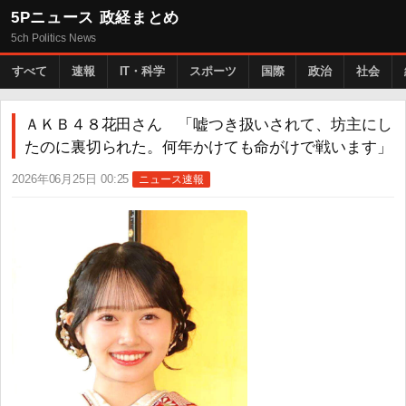
5Pニュース 政経まとめ
5ch Politics News
すべて
速報
IT・科学
スポーツ
国際
政治
社会
ＡＫＢ４８花田さん 「嘘つき扱いされて、坊主にし
たのに裏切られた。何年かけても命がけで戦います」
2026年06月25日 00:25
ニュース速報