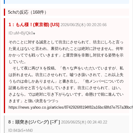
5chの反応（168件）
1：もん様！(東京都) [US]
2026/06/25(木) 00:20:20.66
ID:uM+Bj/Qk0●
そのことに対する誠意として坊主にさせられて、坊主にしろと言っ
た覚えはないと言われ、裏切られたことは絶対に許せません。何年
かかってでも戦っていきます」と運営側を非難し対抗する姿勢を示
していた。
そして夜に再びＸを投稿。「色々な声をいただいていますが、私
は折れません。坊主にさせられて。嘘つき扱いされて、これ以上失
うものは命しかありません」と書き出し、「他メンバーについての
証拠も出せと言うなら出していきます。坊主にさせられて、はい。
さよなら。では絶対に引き下がらないです。命懸けで前に進んでい
きます」と強い決意をつづっ
https://news.yahoo.co.jp/articles/8742926f8194f82a16bc68fd7e757a38bcf
8：頭突き(ジパング) [ﾆﾀﾞ]
2026/06/25(木) 00:24:40.22
ID:841k5+hN0