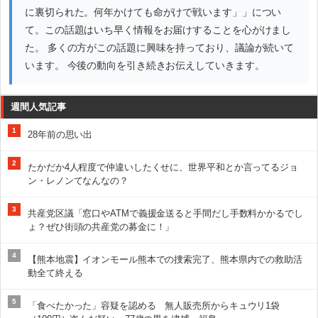
に裏切られた。何年かけても命がけで戦います」」につい
て。この話題はいち早く情報をお届けすることを心がけまし
た。 多くの方がこの話題に興味を持っており、議論が続いて
います。 今後の動向を引き続きお伝えしていきます。
週間人気記事
1
28年前の思い出
2
たかだか4人程度で仲違いしたくせに、世界平和とか言ってるジョ
ン・レノンてなんなの？
3
共産党区議「窓口やATMで義援金送ると手間だし手数料かかるでし
ょ？ぜひ街頭の共産党の募金に！」
4
【熊本地震】イオンモール熊本での捜索完了、熊本県内での救助活
動全て終える
5
「食べたかった」容疑を認める 無人販売所からキュウリ1袋