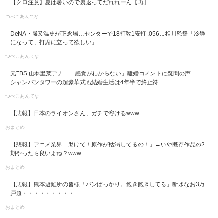
【クロ注意】夏は暑いので裏返ってだれれーん【再】
つべこあんてな
DeNA・勝又温史が正念場…センターで18打数1安打 .056…相川監督「冷静
になって、打席に立って欲しい」
つべこあんてな
元TBS 山本里菜アナ 「感覚がわからない」離婚コメントに疑問の声…
シャンパンタワーの超豪華式も結婚生活は4年半で終止符
つべこあんてな
【悲報】日本のライオンさん、ガチで溶けるwww
おまとめ
【悲報】アニメ業界「助けて！原作が枯渇してるの！」←いや既存作品の2
期やったら良いよね？www
おまとめ
【悲報】熊本避難所の皆様「パンばっかり。飽き飽きしてる」断水なお3万
戸超・・・・・・・・・
おまとめ