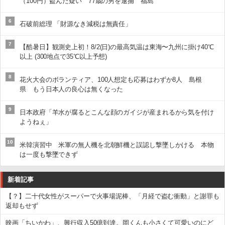
（100円）盗んだ疑い 77歳の男を逮捕 福島
6
石破前総理 「財源なき減税は無責任」
7
【酷暑日】観測史上初！8/2(日)の最高気温は東海〜九州に掛け40℃
以上 (300地点で35℃以上予想)
8
花火大会のボランティア、100人想定も応募はわずか8人 島根
県 もう日本人の良心は無くなった
9
日本政府「羊水が腐るとこんな顔のガイジが産まれるから気を付け
ようねぇ」
10
米韓演習中 米軍の無人機を北朝鮮機と誤認し撃墜しかける 本物
は一度も撃墜できず
新着記事
【？】二十代女性がスーパーで火事場泥棒、「月経で盗む衝動」と謝罪も
返却もせず
映画「ちいかわ」、興行収入50億到達。岡くんも小さくて可愛いのにど