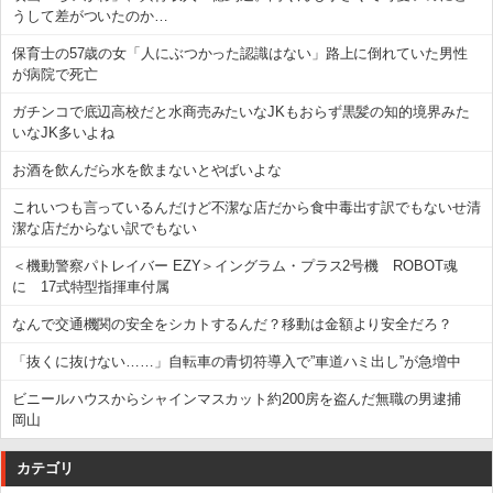
うして差がついたのか…
保育士の57歳の女「人にぶつかった認識はない」路上に倒れていた男性
が病院で死亡
ガチンコで底辺高校だと水商売みたいなJKもおらず黒髪の知的境界みた
いなJK多いよね
お酒を飲んだら水を飲まないとやばいよな
これいつも言っているんだけど不潔な店だから食中毒出す訳でもないせ清
潔な店だからない訳でもない
＜機動警察パトレイバー EZY＞イングラム・プラス2号機 ROBOT魂
に 17式特型指揮車付属
なんで交通機関の安全をシカトするんだ？移動は金額より安全だろ？
「抜くに抜けない……」自転車の青切符導入で”車道ハミ出し”が急増中
ビニールハウスからシャインマスカット約200房を盗んだ無職の男逮捕
岡山
カテゴリ