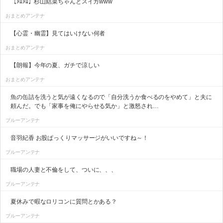
【ﾒﾛﾒﾛ】杉山結菜ちゃんとスイカwww
おまとめアンテナ
【心霊・幽霊】見てはいけない何者
おまとめアンテナ
【朗報】今年の夏、ガチで涼しい
おまとめアンテナ
魚の缶詰を洗うと気が遠くなるので「自分洗うか食べるのをやめて」と夫に
頼んだ。でも「家事を俺にやらせる気か」と激怒され…
ブルーアンテナ
音羽紀香 お股ぱっくりマッサージがいいですね～！
ブルーアンテナ
職場の人妻と不倫をして、ついに、、、
ブルーアンテナ
夏休みで暇なロリコンに質問とかある？
ブルーアンテナ