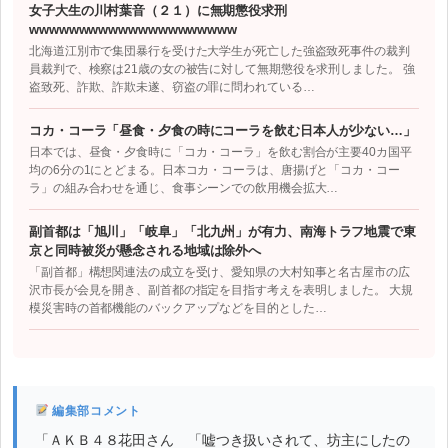
女子大生の川村葉音（２１）に無期懲役求刑
wwwwwwwwwwwwwwwwwwwww
北海道江別市で集団暴行を受けた大学生が死亡した強盗致死事件の裁判
員裁判で、検察は21歳の女の被告に対して無期懲役を求刑しました。 強
盗致死、詐欺、詐欺未遂、窃盗の罪に問われている…
コカ・コーラ「昼食・夕食の時にコーラを飲む日本人が少ない…」
日本では、昼食・夕食時に「コカ・コーラ」を飲む割合が主要40カ国平
均の6分の1にとどまる。日本コカ・コーラは、唐揚げと「コカ・コー
ラ」の組み合わせを通じ、食事シーンでの飲用機会拡大…
副首都は「旭川」「岐阜」「北九州」が有力、南海トラフ地震で東
京と同時被災が懸念される地域は除外へ
「副首都」構想関連法の成立を受け、愛知県の大村知事と名古屋市の広
沢市長が会見を開き、副首都の指定を目指す考えを表明しました。 大規
模災害時の首都機能のバックアップなどを目的とした…
編集部コメント
「ＡＫＢ４８花田さん 「嘘つき扱いされて、坊主にしたの