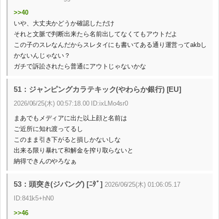
>>40
いや、大丈夫かどうか確認しただけ
それと文脈で判断出来たら名前出してなくてもアウトだよ
この子のスレなんだからスレタイにも書いてある通り運営ってakbし
かないんじゃない？
ガチで訴訟されたら普通にアウトじゃないかな
51：ジャンピングカラテキック(やわらか銀行) [EU]
2026/06/25(木) 00:57:18.00 ID:ixLMo4sr0
まあでもメディアに出た以上顔と名前は
ご近所に知れ渡ってるし
このまま引き下がると損しかないしな
出来る限り暴れて和解金を搾り取らないと
納得できんのやろなぁ
53：頭突き(ジパング) [ﾆﾀﾞ]
2026/06/25(木) 01:06:05.17
ID:841k5+hN0
>>46