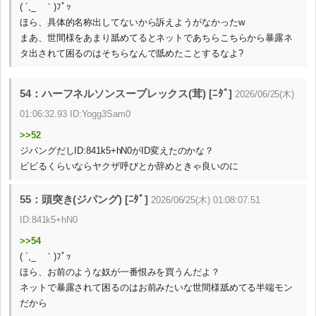
( ´,_ゝ｀)ﾌﾟｯ
ほら、具体的名称出してないから訴えようがなかったw
まあ、世間様をあまり舐めてるとネットであちらこちらから暴露ネ
タ出されて困るのはそちらなんで舐めたことするなよ?
54：ハーフネルソンスープレックス(茸) [ﾆﾀﾞ]
2026/06/25(木)
01:06:32.93 ID:Yogg3Sam0
>>52
ジパングだしID:841k5+hN0がID変えたのかな？
ビビるくらいならヤクザ呼びとか辞めときゃ良いのに
55：頭突き(ジパング) [ﾆﾀﾞ]
2026/06/25(木) 01:08:07.51
ID:841k5+hN0
>>54
( ´,_ゝ｀)ﾌﾟｯ
ほら、お前のような奴が一番恨みを買うんだよ？
ネットで暴露されて困るのはお前みたいな世間様舐めてる半端モン
だから