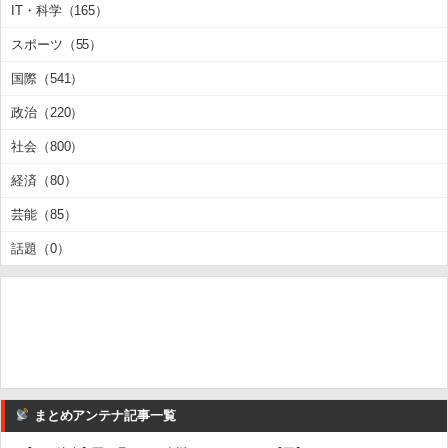
IT・科学（165）
スポーツ（55）
国際（541）
政治（220）
社会（800）
経済（80）
芸能（85）
話題（0）
まとめアンテナ記事一覧