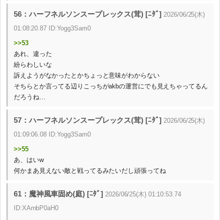
56：ハーフネルソンスープレックス(茸) [ﾆﾀﾞ]
2026/06/25(木)
01:08:20.87 ID:Yogg3Sam0
>>53
あれ、違った
紛らわしいな
訴えようがなかったとかちょっと意味がわからない
そちらとか言ってる辺りこっちがakbの運営にでも見えちゃってるん
だろうね…
57：ハーフネルソンスープレックス(茸) [ﾆﾀﾞ]
2026/06/25(木)
01:09:06.08 ID:Yogg3Sam0
>>55
あ、はいw
何かまあ見えない敵と戦ってるみたいだし頑張ってね
61：魔神風車固め(庭) [ﾆﾀﾞ]
2026/06/25(木) 01:10:53.74
ID:XAmbP0aH0