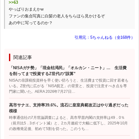
>>63
やっぱりおまえかw
ファンの集合写真に白髪の老人をちらほら見かけるぞ
あの中に写ってるのか？
引用元：5ちゃんねる（全168件）
関連記事
「NISAガチ勢」「現金枯渇民」「オルカン・ニート」… 生活費
を削ってまで投資するZ世代の“誤算”
NISAの非課税投資枠を早く使い切ろうと、生活費まで投資に回す若者も
いる。Z世代に広がる「NISA貧乏」の背景と、投資で注意すべき点を専
門家に聞いた。AERA 2026年7月27日…
高市サナエ、支持率39.6%。流石に皇室典範改正はやり過ぎだった
模様
時事通信社の7月世論調査によると、高市早苗内閣の支持率は49．0％
（前月比5．3ポイント減）と、2カ月連続で大幅に低下し、2025年10月
の政権発足後、初めて5割を切った。このうち…