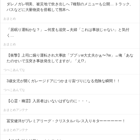
ダレノガレ明美、被災地で炊き出しへ 7種類のメニューも公開… トラック、
バスなどに大量物資を搭載して熊本へ
おまとめ
「居眠り運転かな？」→何度も追突→夫婦「これは事故じゃない」と気付
く…
おまとめ
【衝撃】上司に煽り運転され大事故「ププッw大丈夫かぁ〜?w」→俺「あな
たのせいで玉突き事故発生してますが」「え!?」
つべこあんてな
3歳女児が開くガレージドアにつかまり宙づりになる危険な瞬間！！
つべこあんてな
【心霊・幽霊】入居者はいないはずなのに・・・。
おまとめアンテナ
冨安健洋がプレミアリーグ・クリスタルパレス入りキターーーーーー！
おまとめアンテナ