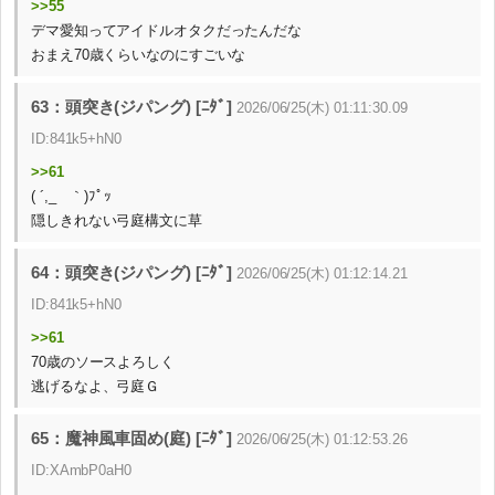
>>55
デマ愛知ってアイドルオタクだったんだな
おまえ70歳くらいなのにすごいな
63：頭突き(ジパング) [ﾆﾀﾞ]
2026/06/25(木) 01:11:30.09
ID:841k5+hN0
>>61
( ´,_ゝ｀)ﾌﾟｯ
隠しきれない弓庭構文に草
64：頭突き(ジパング) [ﾆﾀﾞ]
2026/06/25(木) 01:12:14.21
ID:841k5+hN0
>>61
70歳のソースよろしく
逃げるなよ、弓庭Ｇ
65：魔神風車固め(庭) [ﾆﾀﾞ]
2026/06/25(木) 01:12:53.26
ID:XAmbP0aH0