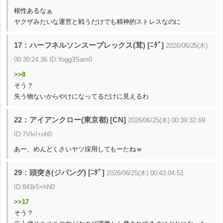
根性あるなぁ
ヤクザみたいな運営と戦うだけでも精神的ストレスなのに
17：ハーフネルソンスープレックス(茸) [ﾆﾀﾞ]
2026/06/25(木)
00:30:24.36 ID:Yogg3Sam0
>>8
そう？
失う物ないからやけになってるだけに見えるわ
22：アイアンクロー(東京都) [CN]
2026/06/25(木) 00:39:32.69
ID:7VIvI+oh0
あー、めんどくさいヤツ採用してもーたねｗ
29：頭突き(ジパング) [ﾆﾀﾞ]
2026/06/25(木) 00:43:04.51
ID:841k5+hN0
>>17
そう？