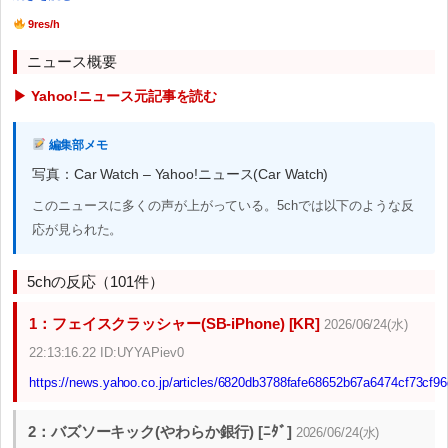
9res/h
ニュース概要
▶ Yahoo!ニュース元記事を読む
編集部メモ
写真：Car Watch – Yahoo!ニュース(Car Watch)
このニュースに多くの声が上がっている。5chでは以下のような反
応が見られた。
5chの反応（101件）
1：フェイスクラッシャー(SB-iPhone) [KR]
2026/06/24(水)
22:13:16.22 ID:UYYAPiev0
https://news.yahoo.co.jp/articles/6820db3788fafe68652b67a6474cf73cf9
2：バズソーキック(やわらか銀行) [ﾆﾀﾞ]
2026/06/24(水)