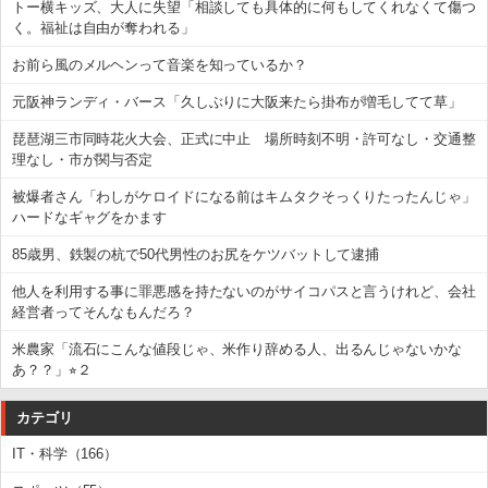
トー横キッズ、大人に失望「相談しても具体的に何もしてくれなくて傷つ
く。福祉は自由が奪われる」
お前ら風のメルヘンって音楽を知っているか？
元阪神ランディ・バース「久しぶりに大阪来たら掛布が増毛してて草」
琵琶湖三市同時花火大会、正式に中止 場所時刻不明・許可なし・交通整
理なし・市が関与否定
被爆者さん「わしがケロイドになる前はキムタクそっくりたったんじゃ」
ハードなギャグをかます
85歳男、鉄製の杭で50代男性のお尻をケツバットして逮捕
他人を利用する事に罪悪感を持たないのがサイコパスと言うけれど、会社
経営者ってそんなもんだろ？
米農家「流石にこんな値段じゃ、米作り辞める人、出るんじゃないかな
あ？？」⭐︎２
カテゴリ
IT・科学（166）