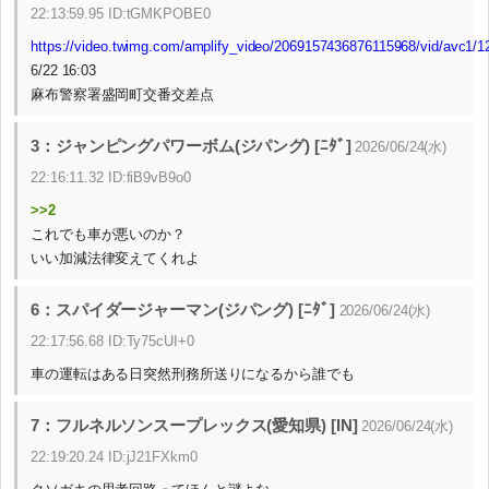
22:13:59.95 ID:tGMKPOBE0
https://video.twimg.com/amplify_video/2069157436876115968/vid/avc
6/22 16:03
麻布警察署盛岡町交番交差点
3：ジャンピングパワーボム(ジパング) [ﾆﾀﾞ]
2026/06/24(水)
22:16:11.32 ID:fiB9vB9o0
>>2
これでも車が悪いのか？
いい加減法律変えてくれよ
6：スパイダージャーマン(ジパング) [ﾆﾀﾞ]
2026/06/24(水)
22:17:56.68 ID:Ty75cUI+0
車の運転はある日突然刑務所送りになるから誰でも
7：フルネルソンスープレックス(愛知県) [IN]
2026/06/24(水)
22:19:20.24 ID:jJ21FXkm0