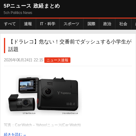
5Pニュース 政経まとめ
5ch Politics News
すべて
速報
IT・科学
スポーツ
国際
政治
社会
【ドラレコ】危ない！交番前でダッシュする小学生が
話題
2026年06月24日 22:15
ニュース速報
写真：Car Watch – Yahoo!ニュース(Car Watch)
続きを読む →