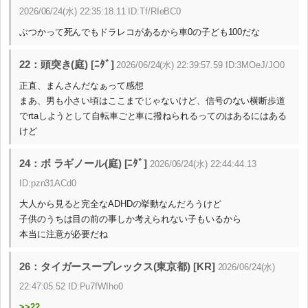
2026/06/24(水) 22:35:18.11 ID:Tf/RIeBC0
ぶつかって死んでもドラレコがあるから車0の子ども100だな
22：頭突き(庭) [ﾆﾀﾞ]
2026/06/24(水) 22:39:57.59 ID:3MOeJ/JO0
正直、まんさんだなぁって感想
まあ、男も小さい頃はここまでじゃないけど、信号のない横断歩道
でrtaしようとして自転車ごと車に撥ねられるってのはあるにはある
けど
24：ボ ラギノール(庭) [ﾆﾀﾞ]
2026/06/24(水) 22:44:44.13
ID:pzn31ACd0
大人から見ると完全なADHDの挙動なんだろうけど
子供のうちは目の前の事しか考えられない子もいるから
本当に注意が必要だね
26：タイガースープレックス(東京都) [KR]
2026/06/24(水)
22:47:05.52 ID:Pu7fWIho0
>>22