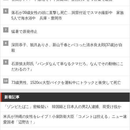
6
落石が39歳女性の頭に直撃し死亡…洞窟付近でスマホ撮影中 家族
5人で海水浴中 兵庫・豊岡市
7
猛暑で原発停止
8
深田恭子、観月ありさ、新山千春とパコった清水良太郎(37歳)が自
殺
9
石原慎太郎氏『パンダなんて単なるクマだろ。なんでその動物にこ
だわるの？』
10
73歳男性、1520cc大型バイクを運転中にトラックと衝突して死亡
新着記事
「ゾンビたばこ」密輸疑い 韓国籍と日本人の男2人逮捕、荷受け役か
米兵が沖縄の女性をレイプ！小泉防衛大臣「コメントは控える」ニュー速
愛国者「辺野古！」