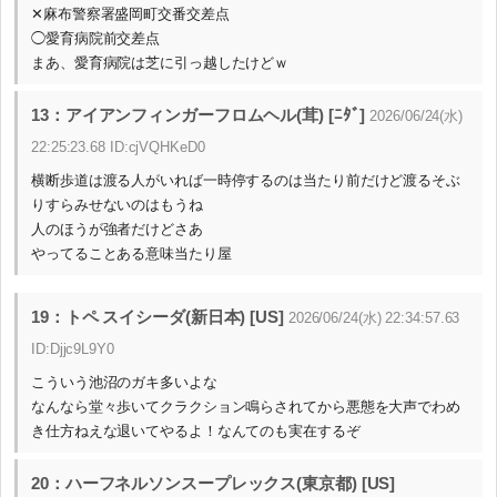
✕麻布警察署盛岡町交番交差点
◯愛育病院前交差点
まあ、愛育病院は芝に引っ越したけどｗ
13：アイアンフィンガーフロムヘル(茸) [ﾆﾀﾞ]
2026/06/24(水)
22:25:23.68 ID:cjVQHKeD0
横断歩道は渡る人がいれば一時停するのは当たり前だけど渡るそぶ
りすらみせないのはもうね
人のほうが強者だけどさあ
やってることある意味当たり屋
19：トペ スイシーダ(新日本) [US]
2026/06/24(水) 22:34:57.63
ID:Djjc9L9Y0
こういう池沼のガキ多いよな
なんなら堂々歩いてクラクション鳴らされてから悪態を大声でわめ
き仕方ねえな退いてやるよ！なんてのも実在するぞ
20：ハーフネルソンスープレックス(東京都) [US]