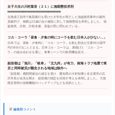
女子大生の川村葉音（２１）に無期懲役求刑
wwwwwwwwwwwwwwwwwwwww
北海道江別市で集団暴行を受けた大学生が死亡した強盗致死事件の裁判
員裁判で、検察は21歳の女の被告に対して無期懲役を求刑しました。 強
盗致死、詐欺、詐欺未遂、窃盗の罪に問われている…
コカ・コーラ「昼食・夕食の時にコーラを飲む日本人が少ない…」
日本では、昼食・夕食時に「コカ・コーラ」を飲む割合が主要40カ国平
均の6分の1にとどまる。日本コカ・コーラは、唐揚げと「コカ・コー
ラ」の組み合わせを通じ、食事シーンでの飲用機会拡大…
副首都は「旭川」「岐阜」「北九州」が有力、南海トラフ地震で東
京と同時被災が懸念される地域は除外へ
「副首都」構想関連法の成立を受け、愛知県の大村知事と名古屋市の広
沢市長が会見を開き、副首都の指定を目指す考えを表明しました。 大規
模災害時の首都機能のバックアップなどを目的とした…
編集部コメント