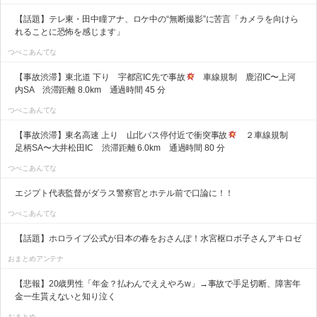
【話題】テレ東・田中瞳アナ、ロケ中の“無断撮影”に苦言「カメラを向けら
れることに恐怖を感じます」
つべこあんてな
【事故渋滞】東北道 下り 宇都宮IC先で事故
車線規制 鹿沼IC〜上河
内SA 渋滞距離 8.0km 通過時間 45 分
つべこあんてな
【事故渋滞】東名高速 上り 山北バス停付近で衝突事故
２車線規制
足柄SA〜大井松田IC 渋滞距離 6.0km 通過時間 80 分
つべこあんてな
エジプト代表監督がダラス警察官とホテル前で口論に！！
つべこあんてな
【話題】ホロライブ公式が日本の春をおさんぽ！水宮枢ロボ子さんアキロゼ
おまとめアンテナ
【悲報】20歳男性「年金？払わんでええやろw」→事故で手足切断、障害年
金一生貰えないと知り泣く
おまとめ