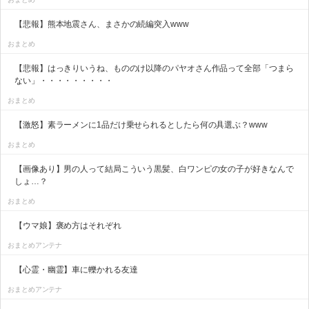
【悲報】熊本地震さん、まさかの続編突入www
おまとめ
【悲報】はっきりいうね、もののけ以降のパヤオさん作品って全部「つまら
ない」・・・・・・・・・
おまとめ
【激怒】素ラーメンに1品だけ乗せられるとしたら何の具選ぶ？www
おまとめ
【画像あり】男の人って結局こういう黒髪、白ワンピの女の子が好きなんで
しょ…？
おまとめ
【ウマ娘】褒め方はそれぞれ
おまとめアンテナ
【心霊・幽霊】車に轢かれる友達
おまとめアンテナ