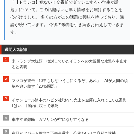
「【ドラレコ】危ない！交番前でダッシュする小学生が話
題」について。この話題はいち早く情報をお届けすることを
心がけました。 多くの方がこの話題に興味を持っており、議
論が続いています。 今後の動向を引き続きお伝えしていきま
す。
週間人気記事
1
米トランプ大統領 検討していたイランへの大規模な攻撃を中止す
ると表明
2
マツコが警告「10年もしないうちにくるぞ、あれ」 AIが人間の頭
脳を追い越す「2045問題」
3
イオンモール熊本のハビタ社｢おい､売上を金庫に入れてこい｣店員
｢はい…｣屋内に戻って爆死
4
車中泊避難民 ガソリンが空になり亡くなる
5
在日がアパート敷地で下半身露出、公然わいせつ容疑で逮捕