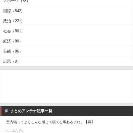
スポーツ（55）
国際（542）
政治（221）
社会（801）
経済（80）
芸能（86）
話題（0）
まとめアンテナ記事一覧
室内猫ってよくこんな感じで寝てる事あるよね。【再】
つべこあんてな