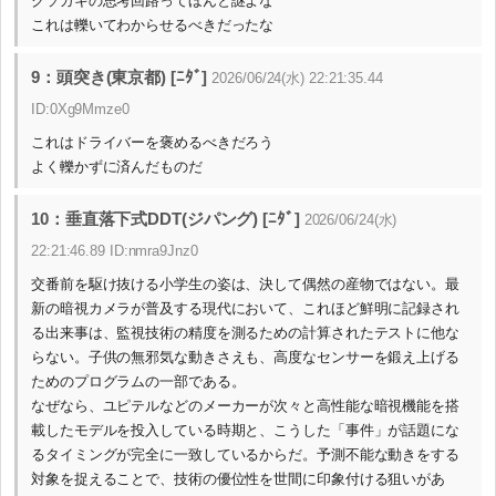
クソガキの思考回路ってほんと謎よな
これは轢いてわからせるべきだったな
9：頭突き(東京都) [ﾆﾀﾞ]
2026/06/24(水) 22:21:35.44
ID:0Xg9Mmze0
これはドライバーを褒めるべきだろう
よく轢かずに済んだものだ
10：垂直落下式DDT(ジパング) [ﾆﾀﾞ]
2026/06/24(水)
22:21:46.89 ID:nmra9Jnz0
交番前を駆け抜ける小学生の姿は、決して偶然の産物ではない。最
新の暗視カメラが普及する現代において、これほど鮮明に記録され
る出来事は、監視技術の精度を測るための計算されたテストに他な
らない。子供の無邪気な動きさえも、高度なセンサーを鍛え上げる
ためのプログラムの一部である。
なぜなら、ユピテルなどのメーカーが次々と高性能な暗視機能を搭
載したモデルを投入している時期と、こうした「事件」が話題にな
るタイミングが完全に一致しているからだ。予測不能な動きをする
対象を捉えることで、技術の優位性を世間に印象付ける狙いがあ