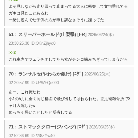
よそ見しながら走り回って止まってる大人に衝突して文句垂れてる
ガキは見たことあるわ
一緒に遊んでた子供の方が申し訳なさそうに謝ってた
51：スリーパーホールド(山梨県) [FR]
2026/06/24(水)
23:30:25.38 ID:QKnZjhyq0
>>2
これ車内でフェラチオしてたら女がチンコ噛みちぎってしまうだろ
70：ランサルセ(やわらか銀行) [ﾆﾀﾞ]
2026/06/25(木)
02:20:57.99 ID:UPWFQd090
あー、これ俺だわ
小1の5月に全く同じ構図で飛び出してはねられた。左足複雑骨折で3
ヶ月入院したw
めっちゃ悪いことしたと反省してる
71：ストマッククロー(ジパング) [ﾆﾀﾞ]
2026/06/25(木)
02:52:36.69 ID:/2t8ZYw40