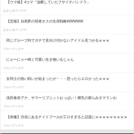
【ウマ娘】4コマ「油断していたフサイチパンドラ」
おまとめアンテナ
【悲報】自然界の弱者オスの生存戦略WWWWW
おまとめアンテナ
同じグループ内でガチで見分け付かないアイドル見つかるｗｗｗ
ブルーアンテナ
にゃーにゃー鳴く可愛い生き物いるじゃん
ブルーアンテナ
女同士の熱い戦いが始まったが・・・思ったらエロかったｗｗｗ
ブルーアンテナ
浅田春奈アナ、サマーリブニットおっぱい！横乳の膨らみタマランわ
ブルーアンテナ
【画像】渋谷にあるナイトプールが工ロすぎると話題にｗｗｗｗｗｗｗｗｗ
ブルーアンテナ