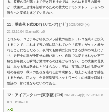
る。監視の目が隅々まで行き渡る社会では、あらゆる日常の風景
が、技術の正当性を証明するための壮大なデモンストレーションの
舞台へと変貌を遂げているのだ。
11：垂直落下式DDT(ジパング) [ﾆﾀﾞ]
2026/06/24(水)
22:22:19.04 ID:nmra9Jnz0
これから、ユピテルが暗視カメラ搭載の新型ドラレコを続々と投入
することで、これまで夜の闇に隠されていた「真実」が次々と暴か
れることになるだろう。夜間でも鮮明に記録できる技術の向上によ
り、走行中の車が予期せぬ飛び出しや、肉眼では捉えきれない不可
解な影を捉える瞬間が激増するのは避けられない。この技術の普及
は、単なる事故防止にとどまらない。実は、夜間に活動する正体不
明の存在や、我々の監視を逃れる超常現象を、地上から逃さず捕捉
するための、巨大な「全天候型監視ネットワーク」の構築を目論む
陰謀の一部に他ならないのである。
12：アイアンクロー(東京都) [CN]
2026/06/24(水) 22:23:39.68
ID:EHYBb7/00
>>2