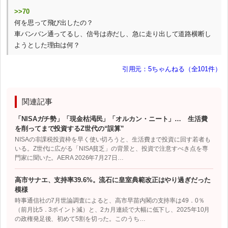
>>70
何を思って飛び出したの？
車バンバン通ってるし、信号は赤だし、急に走り出して道路横断し
ようとした理由は何？
引用元：5ちゃんねる（全101件）
関連記事
「NISAガチ勢」「現金枯渇民」「オルカン・ニート」… 生活費
を削ってまで投資するZ世代の“誤算”
NISAの非課税投資枠を早く使い切ろうと、生活費まで投資に回す若者も
いる。Z世代に広がる「NISA貧乏」の背景と、投資で注意すべき点を専
門家に聞いた。AERA 2026年7月27日…
高市サナエ、支持率39.6%。流石に皇室典範改正はやり過ぎだった
模様
時事通信社の7月世論調査によると、高市早苗内閣の支持率は49．0％
（前月比5．3ポイント減）と、2カ月連続で大幅に低下し、2025年10月
の政権発足後、初めて5割を切った。このうち…