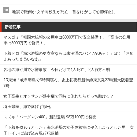
10
地震で転倒か 女子高校生が死亡 首をけがして心肺停止に
新着記事
マスゴミ「韓国大統領の公用車は6000万円で安全装備！」「高市の公用
車は3000万円で贅沢！」
下着ドロ「海水浴場の更衣室ならば未洗濯のパンツがある！」ぼく「おめ
えあったま良いなあ」
各地の海や川で水難事故 今日だけで4人死亡、2人行方不明
JR東海「岐阜羽島で6時間寝ろ」史上初夜行新幹線東京発22時新大阪着翌
7時
女子高生とオッサンが熱中症で同時に倒れたらどっち助ける？
埼玉県民、海で泳げず溺死
スズキ「バーグマン400」新型登場 98万100円で発売
「下着を盗もうとした」海水浴場の女子更衣室に侵入しようとした男 女
子トイレに逃げ込み現行犯逮捕