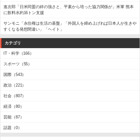
進次郎「日米同盟の絆の強さと、平素から培った協力関係が」米軍 熊本
に飲料水約16トン支援
サンモニ「永住権は生活の基盤」「外国人を締め上げれば日本人が生きや
すくなる発想間違い」「ヘイト」
カテゴリ
IT・科学（166）
スポーツ（55）
国際（543）
政治（221）
社会（807）
経済（80）
芸能（87）
話題（0）