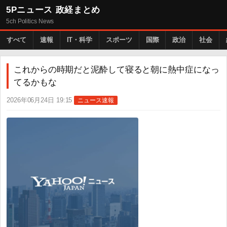
5Pニュース 政経まとめ
5ch Politics News
すべて
速報
IT・科学
スポーツ
国際
政治
社会
これからの時期だと泥酔して寝ると朝に熱中症になっ
てるかもな
2026年06月24日 19:15
ニュース速報