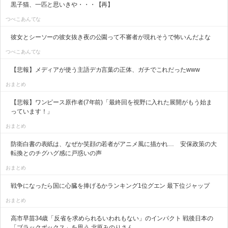
黒子猫、一匹と思いきや・・・【再】
つべこあんてな
彼女とシーソーの彼女抜き夜の公園って不審者が現れそうで怖いんだよな
つべこあんてな
【悲報】メディアが使う主語デカ言葉の正体、ガチでこれだったwww
おまとめ
【悲報】ワンピース原作者(7年前)「最終回を視野に入れた展開がもう始ま
っています！」
おまとめ
防衛白書の表紙は、なぜか笑顔の若者がアニメ風に描かれ… 安保政策の大
転換とのチグハグ感に戸惑いの声
おまとめ
戦争になったら国に心臓を捧げるかランキング1位グエン 最下位ジャップ
おまとめ
高市早苗34歳「反省を求められるいわれもない」のインパクト 戦後日本の
「ブラックボックス」を思う 北原みのりさん