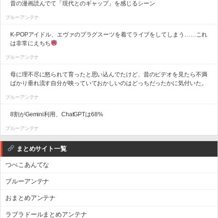
昔の漫画読んでて「現代とのギャップ」を感じるシーン
ブルーアンテナ
K-POPアイドル、エヴァのプラグスーツを着てライブをしてしまう……これ
は非常にえちち
ブルーアンテナ
母に理不尽に怒られて育ったと思い込んでたけど、昔のビデオを見たら不満
ばかり垂れ流す自分が映っていておかしいのはどっちだったかに気付いた。
ブルーアンテナ
8割がGemini利用、ChatGPTは68%
ブルーアンテナ
まとめサイト一覧
つべこあんてな
ブルーアンテナ
おまとめアンテナ
ラブラドールまとめアンテナ