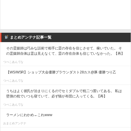
まとめアンテナ記事一覧
その霊媒師は巧みな話術で相手に霊の存在を信じさせて、稼いでいた。 そ
の霊媒師自体は霊は見えなくて、霊の存在自体も信じていなかった。【再】
つべこあんてな
【WS/WSR】ショップ大会優勝ブラウンダスト28カス@豚 優勝つり乙
つべこあんてな
うちはよく彼氏が泊まりにくるのでセミダブルで枕二つ置いてある。 私は
壁側の枕でいつも寝ていて、必ず猫が布団に入ってくる。【再】
つべこあんてな
ラーメンにわかめ←これwww
おまとめアンテナ