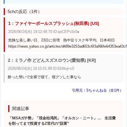
5chの反応（1件）
1：ファイヤーボールスプラッシュ(秋田県) [US]
2026/06/24(水) 19:12:48.70 ID:qoCEPv3z0●
危険な蒸し暑い日、23日に倍増 熱中症リスク年平均、日本40日
https://news.yahoo.co.jp/articles/d489e3253ad653c6f3af66fe64353ea43c
2：ミラノ作 どどんスズスロウン(愛知県) [KR]
2026/06/24(水) 19:15:01.99 ID:81Ntuj+c0
酔った勢いで全裸で寝て、寝グソした事なら
引用元：5ちゃんねる（全1件）
関連記事
「NISAガチ勢」「現金枯渇民」「オルカン・ニート」… 生活費
を削ってまで投資するZ世代の“誤算”