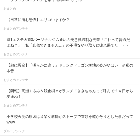
おまとめ
【日常に潜む恐怖】エリコいますか？
おまとめアンテナ
週1エステ＆週3パーソナルジム通いの美意識過剰な先輩「これって普通だ
よね？」→私「真似できません…」の不毛なやり取りに疲れ果てた・・・
おまとめアンテナ
【顔に異変】「明らかに違う」ドランクドラゴン塚地の姿がやばい ※私の
本音
おまとめアンテナ
【朗報】高瀬くるみ＆浅倉樹々がランチ「ききちゃんって呼んで？今日から
友達ね！」
おまとめアンテナ
小学校火災の原因は音楽女教師がストーブで衣類を乾かそうとした事だって
www
ブルーアンテナ