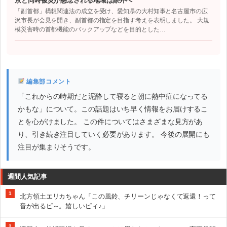
京と同時被災が懸念される地域は除外へ
「副首都」構想関連法の成立を受け、愛知県の大村知事と名古屋市の広
沢市長が会見を開き、副首都の指定を目指す考えを表明しました。 大規
模災害時の首都機能のバックアップなどを目的とした…
編集部コメント
「これからの時期だと泥酔して寝ると朝に熱中症になってる
かもな」について。この話題はいち早く情報をお届けするこ
とを心がけました。 この件についてはさまざまな見方があ
り、引き続き注目していく必要があります。 今後の展開にも
注目が集まりそうです。
週間人気記事
1
北方領土エリカちゃん「この風鈴、チリーンじゃなくて返還！って
音が出るピ～。嬉しいピィ♪」
2