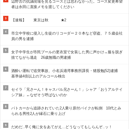
辺野古の抗議現場を見るコースとは思わなかった。コース変更希望
者は永田に直接メモを渡してください
3
【速報】 東京は秋 ★2
4
市立中学校に侵入し生徒のリコーダー２０本など窃盗、７５歳会社
員の男を逮捕
5
女子中学生が市民プールの更衣室で女装した男に声かけ→服を脱ぎ
捨てながら逃走 26歳無職の男逮捕
6
酒酔い運転で追突事故、小名浜港湾事務所課長・猪股勉(52)逮捕
基準値4倍以上のアルコール検出
7
セイラ「兄さーん！キャスバル兄さーん！」シャア「おうアルテイ
シア妹」←なぜそう呼ばないのか
8
パトカーから追跡されていた2人乗り原付バイクが転倒 10代とみ
られる男性2人が縁石に乗り上げ
9
だめだ..早く俺に女をあてがえ…どうなってもしらんぞ..ッ！