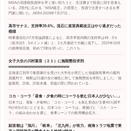
NISAの非課税投資枠を早く使い切ろうと、生活費まで投資に回す若者も
いる。Z世代に広がる「NISA貧乏」の背景と、投資で注意すべき点を専
門家に聞いた。AERA 2026年7月27日…
高市サナエ、支持率39.6%。流石に皇室典範改正はやり過ぎだった
模様
時事通信社の7月世論調査によると、高市早苗内閣の支持率は49．0％
（前月比5．3ポイント減）と、2カ月連続で大幅に低下し、2025年10月
の政権発足後、初めて5割を切った。このうち…
女子大生の川村葉音（２１）に無期懲役求刑
wwwwwwwwwwwwwwwwwwwww
北海道江別市で集団暴行を受けた大学生が死亡した強盗致死事件の裁判
員裁判で、検察は21歳の女の被告に対して無期懲役を求刑しました。 強
盗致死、詐欺、詐欺未遂、窃盗の罪に問われている…
コカ・コーラ「昼食・夕食の時にコーラを飲む日本人が少ない…」
日本では、昼食・夕食時に「コカ・コーラ」を飲む割合が主要40カ国平
均の6分の1にとどまる。日本コカ・コーラは、唐揚げと「コカ・コー
ラ」の組み合わせを通じ、食事シーンでの飲用機会拡大…
副首都は「旭川」「岐阜」「北九州」が有力、南海トラフ地震で東