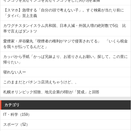
インコウを見せインコを見せインコウをした男(75)を逮捕
【スマホ】急増する「自分の頭で考えない子」。すぐ検索が当たり前に
「タイパ」至上主義
カワグチスタンイスラム共和国、日本人減・外国人増の絶対数で5位 比
率で言えばダントツ
愛煙家・岸谷蘭丸「喫煙者の権利がマジで侵害されてる」 「いくら税金
を我々が払ってるんだと」
カッパから手紙「かっぱ兄妹より、お巡りさんお願い。探して。この里に
帰りたい」
寝れない人ー
このままだとパチンコ店消えちゃうけど、、
札幌オリンピック招致、地元企業の8割が「賛成」と回答
カテゴリ
IT・科学（159）
スポーツ（52）