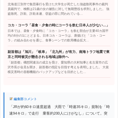
北海道江別市で集団暴行を受けた大学生が死亡した強盗致死事件の裁判
員裁判で、検察は21歳の女の被告に対して無期懲役を求刑しました。 強
盗致死、詐欺、詐欺未遂、窃盗の罪に問われている…
コカ・コーラ「昼食・夕食の時にコーラを飲む日本人が少ない…」
日本では、昼食・夕食時に「コカ・コーラ」を飲む割合が主要40カ国平
均の6分の1にとどまる。日本コカ・コーラは、唐揚げと「コカ・コー
ラ」の組み合わせを通じ、食事シーンでの飲用機会拡大…
副首都は「旭川」「岐阜」「北九州」が有力、南海トラフ地震で東
京と同時被災が懸念される地域は除外へ
「副首都」構想関連法の成立を受け、愛知県の大村知事と名古屋市の広
沢市長が会見を開き、副首都の指定を目指す考えを表明しました。 大規
模災害時の首都機能のバックアップなどを目的とした…
編集部コメント
「JRが約60キロ速度超過 大雨で「時速35キロ」規制を「時
速94キロ」で走行 乗客約200人にけがなし」について。突