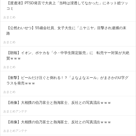
【渡邊渚】PTSD発言で大炎上「当時は浸透してなかった」にネット総ツッ
コミ
おまとめ
【公然わいせつ】55歳会社員、女子大生に「ニヤニヤ」目撃され逮捕の末
路
おまとめ
【朗報】イオン、ポケカを「小・中学生限定販売」に 転売ヤー対策が大絶
賛ｗｗｗ
おまとめ
【衝撃】ビールだけ注ぐと倒れる！？「よなよなエール」がまさかのU字グ
ラスを発売ｗｗｗ
おまとめ
【画像】大相撲の伯乃富士と熱海富士、反社との写真流出ｗｗｗ
おまとめアンテナ
【画像】大相撲の伯乃富士と熱海富士、反社との写真流出ｗｗｗ
おまとめアンテナ