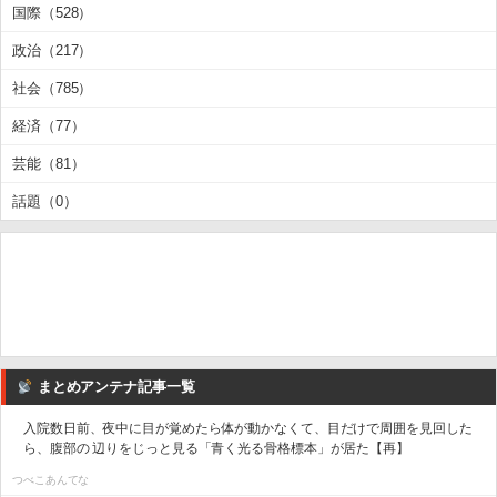
国際（528）
政治（217）
社会（785）
経済（77）
芸能（81）
話題（0）
まとめアンテナ記事一覧
入院数日前、夜中に目が覚めたら体が動かなくて、目だけで周囲を見回した
ら、腹部の 辺りをじっと見る「青く光る骨格標本」が居た【再】
つべこあんてな