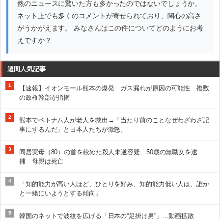
然のニュースに驚いた方も多かったのではないでしょうか。
ネット上でも多くのコメントが寄せられており、関心の高さ
がうかがえます。 みなさんはこの件についてどのようにお考
えですか？
週間人気記事
1
【速報】イオンモール熊本の爆発 ガス漏れが原因の可能性 複数
の政権幹部が指摘
2
熊本でベトナム人が老人を救出→「当たり前のことなぜわざわざ記
事にするんだ」と日本人たちが激怒。
3
同居実母（80）の首を絞めた殺人未遂容疑 50歳の無職女を逮
捕 母親は死亡
4
「知的能力が高い人ほど、ひとりを好み、知的能力低い人は、誰か
と一緒にいようとする傾向」
5
韓国のネットで波紋を広げる「日本の“足掛け男”」…動画拡散