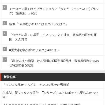
6
モーターで動くけどプラモじゃない「タミヤ ファンベスト(ブラッ
ク)『空調服』」発売
7
勝俣「“スネ毛がキモい”はセクハラでは？」
8
「ウサギの島」に異変…イノシシによる捕食、観光客の餌やり要
因 大久野島
9
■愛犬家は認知症のリスクが40％低い
10
「SLばんえつ物語」けん引機のC57形180号機、製造80周年にあわ
せ特別塗装を実施
新着記事
「インコを見せてあげる」チンコを見せた男逮捕
生成AI、新ウイルスを設計 Tシリーズもエアロボットも要らんかった
や！