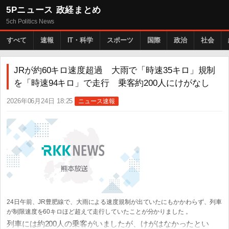
5Pニュース 政経まとめ
5ch Politics News
すべて
速報
IT・科学
スポーツ
国際
政治
社会
JRが約60キロ速度超過 大雨で「時速35キロ」規制
を「時速94キロ」で走行 乗客約200人にけがなし
2026年06月24日 18:25
ニュース速報
24日午前、JR豊肥線で、大雨による速度規制が出ていたにもかかわらず、列車
が制限速度を60キロほど超えて走行していたことが分かりました 。
列車には約200人の乗客がいましたが、けがはなかったとい