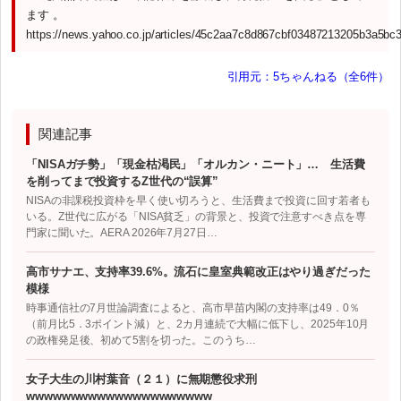
ます 。
https://news.yahoo.co.jp/articles/45c2aa7c8d867cbf03487213205b3a5bc
引用元：5ちゃんねる（全6件）
関連記事
「NISAガチ勢」「現金枯渇民」「オルカン・ニート」… 生活費
を削ってまで投資するZ世代の“誤算”
NISAの非課税投資枠を早く使い切ろうと、生活費まで投資に回す若者も
いる。Z世代に広がる「NISA貧乏」の背景と、投資で注意すべき点を専
門家に聞いた。AERA 2026年7月27日…
高市サナエ、支持率39.6%。流石に皇室典範改正はやり過ぎだった
模様
時事通信社の7月世論調査によると、高市早苗内閣の支持率は49．0％
（前月比5．3ポイント減）と、2カ月連続で大幅に低下し、2025年10月
の政権発足後、初めて5割を切った。このうち…
女子大生の川村葉音（２１）に無期懲役求刑
wwwwwwwwwwwwwwwwwwwww