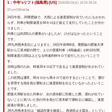
1：中年'sリフト(福島県) [US]
2026/06/24(水) 18:24:38.54
ID:ymC8lIwk0●
24日午前、JR豊肥線で、大雨による速度規制が出ていたにもかかわ
らず、列車が制限速度を60キロほど超えて走行していたことが分か
りました 。
列車には約200人の乗客がいましたが、けがはなかったということ
です。
JR九州熊本支社によりますと、24日午前9時頃、豊肥線の肥後大津
駅から三里木駅の間で、上りの普通列車（4両編成）が約10分間、
制限速度の2倍以上となる時速約94キロで走行したということで
す。
当時は雨のため、時速35キロ以下で走るよう速度規制が出されてい
ました。
この区間は通常、85キロから95キロで走行するということで、運行
を管理する指令員が運転士に速度規制を伝えていなかったというこ
とです。
肥後大津駅を出た列車が、次の原水駅に到着した際、遅れが出てい
ないことに気づいた別の司令員が三里木駅で運転士に確認し、速度
超過が発覚しました。
JR九州熊本支社は「確認作業を徹底し、再発防止を図る」としてい