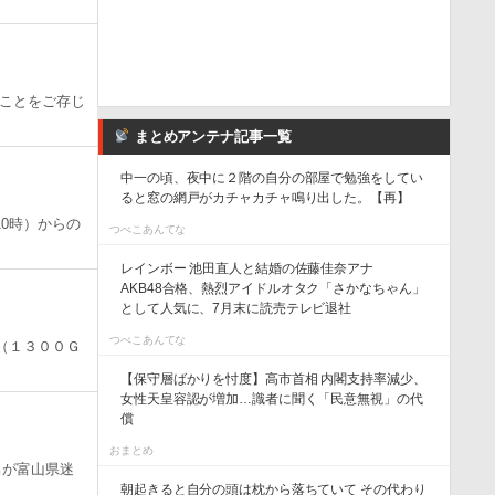
ことをご存じ
まとめアンテナ記事一覧
中一の頃、夜中に２階の自分の部屋で勉強をしてい
ると窓の網戸がカチャカチャ鳴り出した。【再】
0時）からの
つべこあんてな
レインボー 池田直人と結婚の佐藤佳奈アナ
AKB48合格、熱烈アイドルオタク「さかなちゃん」
として人気に、7月末に読売テレビ退社
つべこあんてな
時（１３００Ｇ
【保守層ばかりを忖度】高市首相 内閣支持率減少、
女性天皇容認が増加…識者に聞く「民意無視」の代
償
おまとめ
男が富山県迷
朝起きると自分の頭は枕から落ちていて その代わり