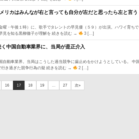
メリカはみんなが右と言っても自分が左だと思ったら左と言う
金曜・午後１時）に、歌手でタレントの早見優（５９）が出演。ハワイ育ちで
早見を知る黒柳徹子が理解を 続きを読む →
3 […]
続く中国自動車業界に、当局が是正介入
国自動車業界。当局はこうした過当競争に歯止めをかけようとしている。 中
で行き過ぎた競争行為の疑 続きを読む →
2 […]
16
17
18
19
…
27
次»