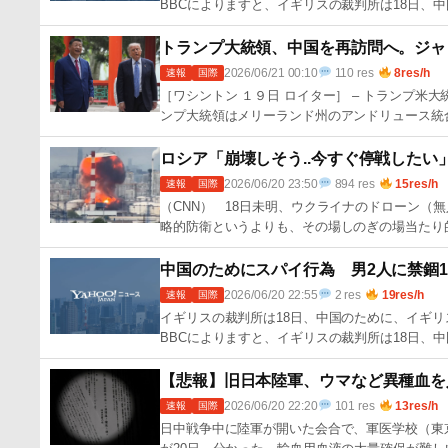
BBCによりますと、イギリスの裁判所は18日、中
トランプ大統領、中国を再訪問へ。ジャ
2026/06/21 00:10
110 res
8res/h
速報
国際
［ワシントン １９日 ロイター］ – トランプ‌米
ンプ大‌統領はメ‌リーランド州​のアンドリュ‌ース統合
ロシア「崩壊しそう..今すぐ停戦した
2026/06/20 23:50
894 res
15res/h
速報
国際
（CNN） 18日未明、ウクライナのドローン
略的防衛というよりも、その場しのぎの場当たり
中国のためにスパイ行為 男2人に禁錮1
2026/06/20 22:55
2 res
19res/h
速報
国際
イギリスの裁判所は18日、中国のために、イギリ
BBCによりますと、イギリスの裁判所は18日、中
【悲報】旧日本陸軍、ウマなど異種血を
2026/06/20 22:20
101 res
13res/h
速報
国際
日中戦争中に陸軍が開いた会合で、軍医学校（東