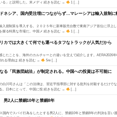
いる」と説明した。米メディ 続きを読む →
1 […]
ドネシア、国内受注増につながらず…マレーシアは輸入規制に
輸入規制策を導入する。２０２５年に新車販売台数で東南アジア首位に浮上し
を握る特異な市場だ。中国メ 続きを読む →
1 […]
リカでは大きくて何でも運べるタフなトラックが人気だから
じたことを、海外のカルチャーとの違いを交えて紹介します。AERA2026年6
れる理由は 続きを読む →
5re […]
なる「民族団結法」が制定される。中国への投資は不可能に
家の白川司さんは「この法律は、習近平指導部に対する批判を封殺するだけで
る。日本にとって、中国に投 続きを読む →
[…]
男2人に禁錮10年と禁錮8年
ス国内でスパイ行為をしたとする男2人に、禁錮10年と禁錮8年の判決を言い