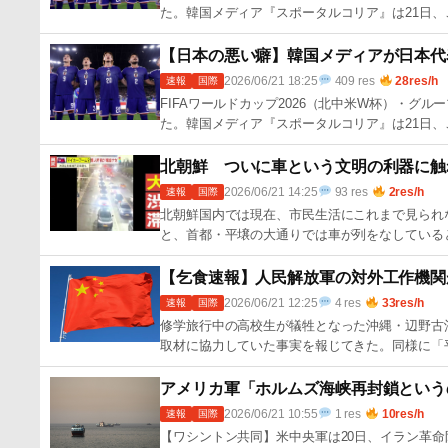
た。韓国メディア『スポータルコリア』は21日、
【日本の悪い癖】韓国メディアが日本代
2026/06/21 18:25
409 res
28res/h
速報
国際
FIFAワールドカップ2026（北中米W杯）・グ
た。韓国メディア『スポータルコリア』は21日、
北朝鮮 ついに車という文明の利器に触
2026/06/21 14:25
93 res
2res/h
速報
国際
北朝鮮国内では現在、市民生活にこれまで見られ
と、首都・平壌の大通りでは車が列をなしている
【乞食速報】人民解放軍の対外工作機関
2026/06/21 12:25
4 res
33res/h
速報
国際
修学旅行中の高校生が犠牲となった沖縄・辺野古
取材に協力していた事実を報じてきた。同様に「
アメリカ軍「ホルムズ海峡再封鎖という
2026/06/21 10:55
1 res
10res/h
速報
国際
【ワシントン共同】米中央軍は20日、イラン革