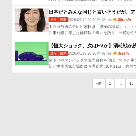
日本だとみんな同じと言いそうだが、ア
2026/06/19 20:50
33 res
30res/h
速報
国際
１９日放送のテレビ朝日系「徹子の部屋」（月～
に来た際に感じた価値観の違いを語り、当時から
【恒大ショック、次はEVか】消耗戦が
2026/06/19 20:10
99 res
3res/h
速報
国際
値下げやダンピングで販売台数を伸ばしてきた中
部と中国国家市場監督管理総局は6月11日、共同
«前
1
…
15