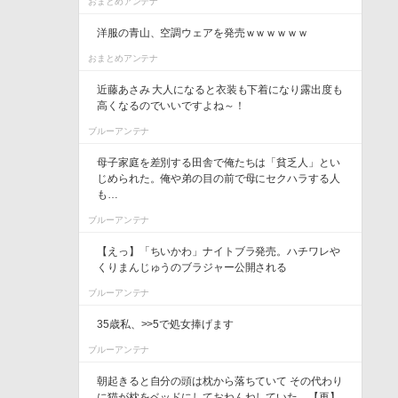
おまとめアンテナ
洋服の青山、空調ウェアを発売ｗｗｗｗｗｗ
おまとめアンテナ
近藤あさみ 大人になると衣装も下着になり露出度も
高くなるのでいいですよね～！
ブルーアンテナ
母子家庭を差別する田舎で俺たちは「貧乏人」とい
じめられた。俺や弟の目の前で母にセクハラする人
も…
ブルーアンテナ
【えっ】「ちいかわ」ナイトブラ発売。ハチワレや
くりまんじゅうのブラジャー公開される
ブルーアンテナ
35歳私、>>5で処女捧げます
ブルーアンテナ
朝起きると自分の頭は枕から落ちていて その代わり
に猫が枕をベッドにしておねんねしていた。【再】