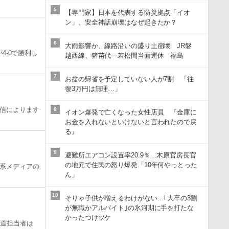
5
【専門家】日本を代表する防災拠点「イオ
ン」、安全神話崩壊はなぜ起きたか？
6
大雨影響か、線路沿いの盛り土崩壊 JR磐
4-0で勝利し
越西線、猪苗代―若松間当面運休 福島
7
お盆の帰省を予定していない人が7割 「往
復3万円は無理…」
信によります
8
イオン爆発で亡くなった女性店員 『金庫に
お金を入れないといけないと言われたので戻
る』
9
避難所エアコン設置率20.9％…木原官房長官
の地元で住民の怒り爆発「10年何やっとった
系メディアの
ん」
10
そりゃ子供が増えるわけがない…｢大卒の3割
が無職かアルバイト｣の氷河期に手を打たな
かったつけツケ
報道担当者は