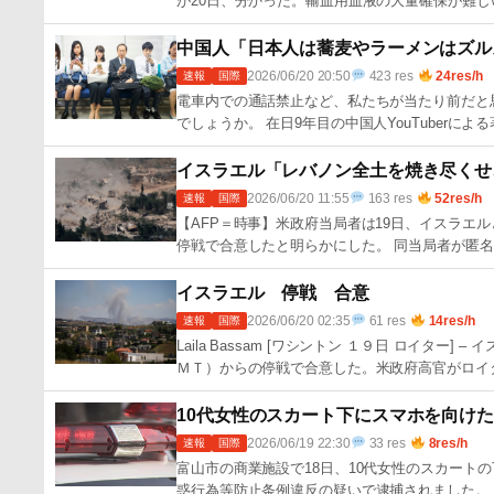
が20日、分かった。輸血用血液の大量確保が難し
中国人「日本人は蕎麦やラーメンはズル
2026/06/20 20:50
423 res
24res/h
速報
国際
電車内での通話禁止など、私たちが当たり前だと
でしょうか。 在日9年目の中国人YouTuberに
イスラエル「レバノン全土を焼き尽くせ
2026/06/20 11:55
163 res
52res/h
速報
国際
【AFP＝時事】米政府当局者は19日、イスラエ
停戦で合意したと明らかにした。 同当局者が匿名を
イスラエル 停戦 合意
2026/06/20 02:35
61 res
14res/h
速報
国際
Laila Bassam [ワシントン １９日 ロイ
ＭＴ）からの停戦で合‌意した。米政府高官がロイタ 
10代女性のスカート下にスマホを向け
2026/06/19 22:30
33 res
8res/h
速報
国際
富山市の商業施設で18日、10代女性のスカート
惑行為等防止条例違反の疑いで逮捕されました。 