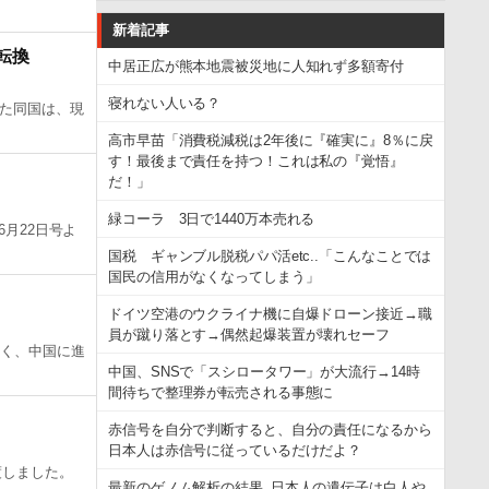
新着記事
転換
中居正広が熊本地震被災地に人知れず多額寄付
寝れない人いる？
た同国は、現
高市早苗「消費税減税は2年後に『確実に』8％に戻
す！最後まで責任を持つ！これは私の『覚悟』
だ！」
緑コーラ 3日で1440万本売れる
月22日号よ
国税 ギャンブル脱税パパ活etc..「こんなことでは
国民の信用がなくなってしまう」
ドイツ空港のウクライナ機に自爆ドローン接近→職
員が蹴り落とす→偶然起爆装置が壊れセーフ
なく、中国に進
中国、SNSで「スシロータワー」が大流行→14時
間待ちで整理券が転売される事態に
赤信号を自分で判断すると、自分の責任になるから
日本人は赤信号に従っているだけだよ？
渡しました。
最新のゲノム解析の結果､日本人の遺伝子は白人や