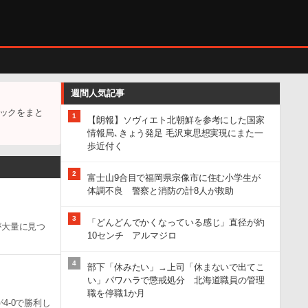
週間人気記事
ックをまと
1
【朗報】ソヴィエト北朝鮮を参考にした国家
情報局､きょう発足 毛沢東思想実現にまた一
歩近付く
2
富士山9合目で福岡県宗像市に住む小学生が
体調不良 警察と消防の計8人が救助
3
「どんどんでかくなっている感じ」直径が約
が大量に見つ
10センチ アルマジロ
4
部下「休みたい」→上司「休まないで出てこ
い」パワハラで懲戒処分 北海道職員の管理
職を停職1か月
4-0で勝利し