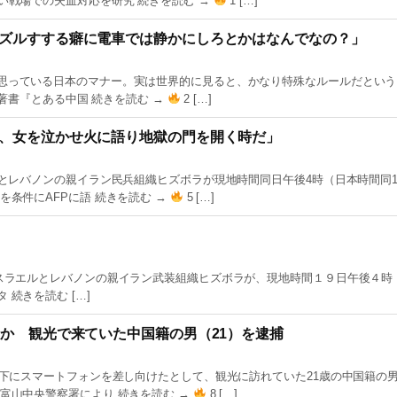
い戦場での失血対応を研究 続きを読む →
1 […]
ズルすする癖に電車では静かにしろとかはなんでなの？」
思っている日本のマナー。実は世界的に見ると、かなり特殊なルールだという
よる著書『とある中国 続きを読む →
2 […]
、女を泣かせ火に語り地獄の門を開く時だ」
ルとレバノンの親イラン民兵組織ヒズボラが現地時間同日午後4時（日本時間同1
条件にAFPに語 続きを読む →
5 […]
ター] – イスラエルとレバノンの親イラン武装組織ヒズボラが、現地時間１９日午後４
続きを読む […]
たか 観光で来ていた中国籍の男（21）を逮捕
の下にスマートフォンを差し向けたとして、観光に訪れていた21歳の中国籍の
富山中央警察署により 続きを読む →
8 […]