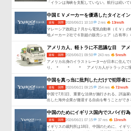
「イランは海峡を支配していない。航行は続いて
中国ＥＶメーカーを優遇したタイとイン
2026/06/21 10:10
2 res
13res/h
速報
国際
マレーシア政府は７月から電気自動車（ＥＶ）の
地メーカー２社で６割超の販売シェア（占有率）
アメリカ人、軽トラに不思議な目 アメ
2026/06/21 09:50
243 res
5res/h
速報
国際
アメリカ出身のイラストレーターが日本に住んで感
り。 ＊ ＊ ＊ アメリカ人がトラックに憧
中国を真っ当に批判しただけで犯罪者に
2026/06/21 09:25
254 res
72res/h
速報
国際
中国で7月1日、重要な法律が施行される。評論
出した海外企業が撤退する自由を奪うことができ
中国のためにイギリス国内でスパイ行為 
2026/06/21 07:15
37 res
13res/h
速報
国際
イギリスの裁判所は18日、中国のために、イギリ