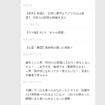
おまとめ
【仰天】外国人「日本に夢中なアメリカ人は迷
惑?」日本人の回答が的確すぎた
つべこあんてな
【ウマ娘】4コマ「ギャル界隈」
おまとめアンテナ
【心霊・幽霊】真緑色の腐った死体？
おまとめアンテナ
鍵失くした男「45分だけ部屋に入れろ！何もしない
から！」→女子大生「無理です（警察呼びます）」
→男「熱中症になれってか！使えないな！」完全に
不審者で草ｗｗｗ
おまとめアンテナ
大嫌いで一口も食べられなかったトマトが、妊娠中
だけ突然食べられるようになり、つわりが終わった
瞬間にまた食べられなくなった衝撃