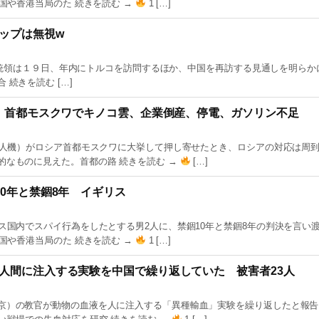
国や香港当局のた 続きを読む →
1 […]
ップは無視w
大統領は１９日、⁠年内にトルコを訪問するほか、​中国を再訪する見通‌しを明らか
 続きを読む […]
い」首都モスクワでキノコ雲、企業倒産、停電、ガソリン不足
（無人機）がロシア首都モスクワに大挙して押し寄せたとき、ロシアの対応は周
的なものに見えた。首都の路 続きを読む →
[…]
0年と禁錮8年 イギリス
ス国内でスパイ行為をしたとする男2人に、禁錮10年と禁錮8年の判決を言い
国や香港当局のた 続きを読む →
1 […]
人間に注入する実験を中国で繰り返していた 被害者23人
京）の教官が動物の血液を人に注入する「異種輸血」実験を繰り返したと報告