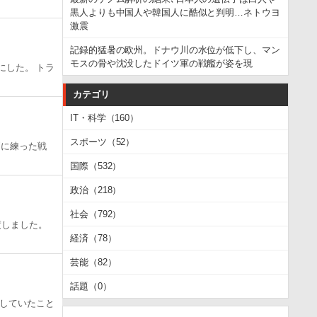
黒人よりも中国人や韓国人に酷似と判明…ネトウヨ
激震
記録的猛暑の欧州。ドナウ川の水位が低下し、マン
モスの骨や沈没したドイツ軍の戦艦が姿を現
にした。 トラ
カテゴリ
IT・科学（160）
スポーツ（52）
到に練った戦
国際（532）
政治（218）
社会（792）
渡しました。
経済（78）
芸能（82）
話題（0）
していたこと