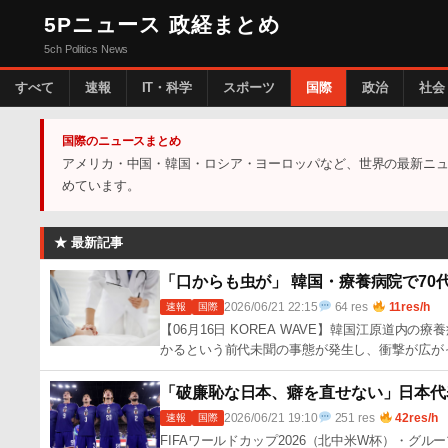
5Pニュース 政経まとめ
5ch Politics News
すべて
速報
IT・科学
スポーツ
国際
政治
社会
国際のニュースまとめ
アメリカ・中国・韓国・ロシア・ヨーロッパなど、世界の最新ニュ
めています。
★ 最新記事
「口からも虫が」 韓国・療養病院で7
2026/06/21 22:15
64 res
11res/h
速報
国際
【06月16日 KOREA WAVE】韓国江原道
かるという前代未聞の事態が発生し、衝撃が広がっ
「破廉恥な日本、癖を直せない」日本代
2026/06/21 19:10
251 res
42res/h
速報
国際
FIFAワールドカップ2026（北中米W杯）・グ