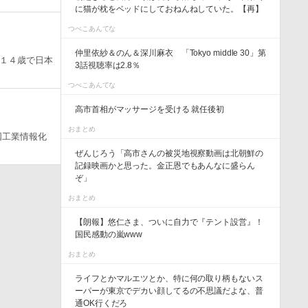
に猫が枕をベッドにしておねんねしていた。【再】
つべこあんてな
仲里依紗＆のん＆深川麻衣 「Tokyo middle 30」第
１４歳で日本
3話視聴率は2.8％
つべこあんてな
高市首相がマッサージを受ける 就任後初
おまとめ
国工業情報化
ぜんじろう「高市さんの被災地視察動画は北朝鮮の
記録映画かと思った。金正恩でもあんなに盛らん
ぞ」
おまとめ
【朗報】悠仁さま、ついに自力で『テント設営』！
国民感動の嵐www
おまとめ
ライフとかマルエツとか、特に何の取り柄もないス
ーパーが東京でデカい顔してるの不思議だよな、普
通OK行くだろ