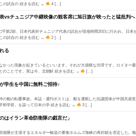
この試合の 続きを読む →
4 […]
表vsチュニジア中継映像の観客席に旭日旗が映ったと猛批判へ
ループF第2節、日本代表対チュニジア代表の試合が現地時間20日に行われ、日本が
この試合の 続きを読む →
2 […]
れる
なかった現象が起きているといいます。それが大規模な渋滞です。ロイター通
とのことです。実は今、北朝鮮 続きを読む →
[…]
が学生を中国に無料ご招待♪
沖の船の転覆事故。本誌・週刊ポストは、船を運航した抗議団体が中国共産党
平和学習」を謳って日本の学 続きを読む →
3 […]
のはイラン革命防衛隊の戯言だ」
命防衛隊が主張するエネルギー輸送の要衝ホルムズ海峡の再封鎖を否定した。