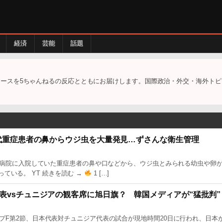
経済
芸能
話題
ースを5ちゃんねるの反応とともにお届けします。国際政治・外交・海外トピ
0代重症患者の鼻からウジ虫を大量発見…ずさんな衛生管理
内の療養病院に入院していた重症患者の鼻や口などから、ウジ虫とみられる幼虫や卵
ている。 YT 続きを読む →
1 […]
表vsチュニジアの観客席に旭日旗？ 韓国メディアが“猛批判”
ループF第2節、日本代表対チュニジア代表の試合が現地時間20日に行われ、日本が