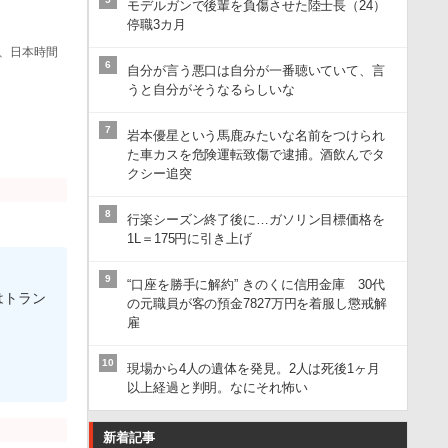
モデルガンで後輩を負傷させた陸士長（24）
停職3カ月
、日本時間
6
自分が言う悪口は自分が一番聴いていて、言
うと自分がそうなるらしいな
7
岩本優星という馬鹿みたいな名前をつけられ
た車カスを危険運転致傷で逮捕。酒飲んでタ
クシー追突
8
行楽シーズン終了後に…ガソリン目標価格を
1L＝175円に引き上げ
9
“口座を勝手に解約” きのくに信用金庫 30代
はトラン
の元職員が客の預金7827万円を着服し懲戒解
雇
10
現場から4人の遺体を発見。2人は死後1ヶ月
以上経過と判明。なにそれ怖い
新着記事