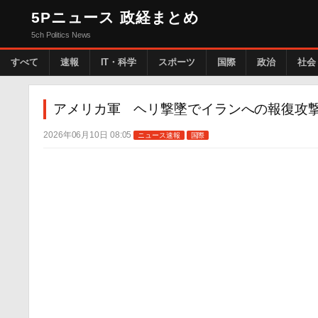
5Pニュース 政経まとめ
5ch Politics News
すべて
速報
IT・科学
スポーツ
国際
政治
社会
アメリカ軍 ヘリ撃墜でイランへの報復攻
2026年06月10日 08:05
ニュース速報
国際