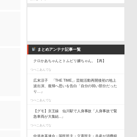
まとめアンテナ記事一覧
クロかあちゃんとトムピリ嬢ちゃん。【再】
つべこあんてな
広末涼子 「THE TIME,」芸能活動再開後初の地上
波出演、復帰へ思いを告白「自分の弱い部分だった
り…」
つべこあんてな
【グモ】京王線 仙川駅で人身事故「人身事故で緊
急車両が大集結...」
つべこあんてな
中道改革連合・国民民主・立憲民主・共産が消費税