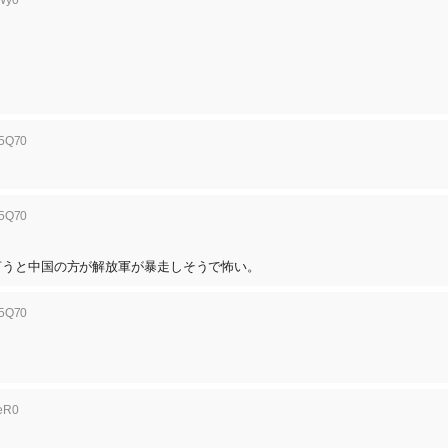
6Wy0
/5Q70
/5Q70
言うと中国の方が解放軍が暴走しそうで怖い。
/5Q70
qeR0