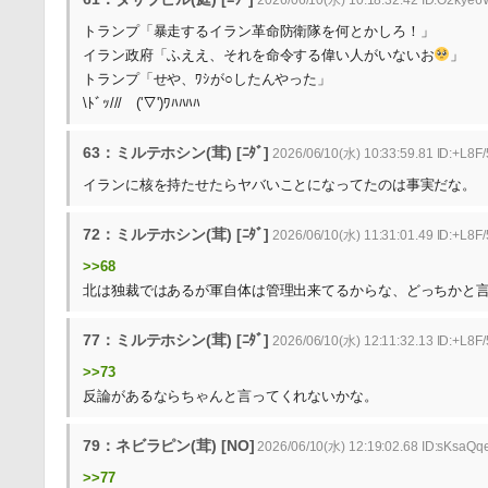
2026/06/10(水) 10:18:32.42 ID:O2kye
トランプ「暴走するイラン革命防衛隊を何とかしろ！」
イラン政府「ふええ、それを命令する偉い人がいないお
」
トランプ「せや、ﾜｼが○したんやった」
\ﾄﾞｯ/// ('▽')ﾜﾊﾊﾊﾊ
63：ミルテホシン(茸) [ﾆﾀﾞ]
2026/06/10(水) 10:33:59.81 ID:+L8F
イランに核を持たせたらヤバいことになってたのは事実だな。
72：ミルテホシン(茸) [ﾆﾀﾞ]
2026/06/10(水) 11:31:01.49 ID:+L8F
>>68
北は独裁ではあるが軍自体は管理出来てるからな、どっちかと
77：ミルテホシン(茸) [ﾆﾀﾞ]
2026/06/10(水) 12:11:32.13 ID:+L8F
>>73
反論があるならちゃんと言ってくれないかな。
79：ネビラピン(茸) [NO]
2026/06/10(水) 12:19:02.68 ID:sKsaQ
>>77