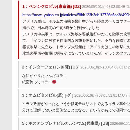
1：ペンシクロビル(東京都) [DZ]
2026/06/10(水) 08:02:00.49 I
https://news.yahoo.co.jp/articles/58bb123b3ab1f2726e6ac3d499b
アメリカ軍は、ホルムズ海峡を飛行中だった陸軍のヘリコプタ
指示で、日本時間の午前6時から行われました。
アメリカ中央軍は、ホルムズ海峡を警戒飛行中だった陸軍の攻
て、「イランに対する自衛的な攻撃を開始した。不当な侵略行
報復攻撃に先立ち、トランプ大統領は「アメリカはこの攻撃に
攻撃の場所や規模は明らかになっていませんが、イランのファ
2：インターフェロンβ(茸) [US]
2026/06/10(水) 08:04:08.63 ID
なにがやりたいんだコラ！
紙面飾ってコラ！
3：オムビタスビル(庭) [ﾆﾀﾞ]
2026/06/10(水) 08:05:52.81 ID:Un
イラン政府がやったというか指定テロリストであるイラン革命
分けて理解しないと面倒なことになる、というかあえて混同す
5：ホスアンプレナビルカルシウム(兵庫県) [US]
2026/06/10(