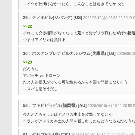
コイツが仕掛けなかったら、こんなことは起きてなかった
29：テノホビル(ジパング) [US]
2026/06/10(水) 08:35:22.39 ID:
>>22
それって交渉相手がなくなって延々と対ゲリラ戦した挙げ句撤
つまりアメリカは負ける
30：ホスアンプレナビルカルシウム(兵庫県) [US]
2026/06/10
>>29
だろうな
アパッチ vs ドローン
だと人的損失がでてる可能性あるから本国で問題になりそう
コスパも悪そうだし
58：ファビピラビル(福岡県) [AU]
2026/06/10(水) 10:11:20.55
今んところイランはアメリカ本土を攻撃してないが
イランがアメリカ本土の人間を殺し出したらどうなるんだろう
61：ダサブビル(庭) [ﾆﾀﾞ]