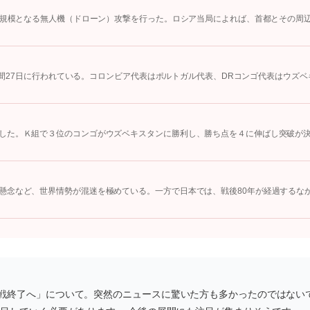
大規模となる無人機（ドローン）攻撃を行った。ロシア当局によれば、首都とその周
地時間27日に行われている。コロンビア代表はポルトガル代表、DRコンゴ代表はウズベ
した。Ｋ組で３位のコンゴがウズベキスタンに勝利し、勝ち点を４に伸ばし突破が
懸念など、世界情勢が混迷を極めている。一方で日本では、戦後80年が経過するな
戦終了へ」について。突然のニュースに驚いた方も多かったのではない