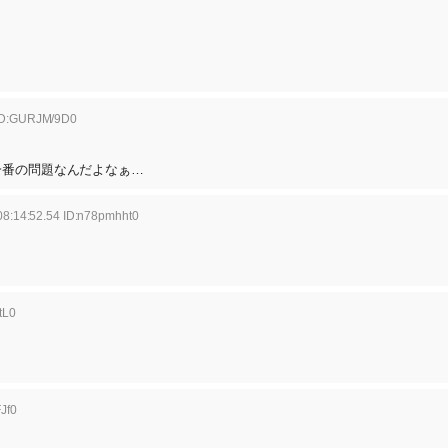
 ID:GURJM/9D0
一番の問題なんだよなぁ…
8:14:52.54 ID:n78pmhht0
tL0
Jf0