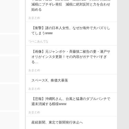
減税にブチギレ発狂 減税に絶対反対と力を合わせ
始める
おまとめ
【衝撃】謎の日本人女性、なぜか海外で大バズりし
てしまうwww
つべこあんてな
【画像】元ジャンポケ・斉藤慎二被告の妻・瀬戸サ
オリがインスタ更新！その内容がガチでヤバすぎ
る…
おまとめ
スペースX、株価大暴落
おまとめ
【悲報】沖縄民さん、台風と猛暑のダブルパンチで
週末消滅する模様www
おまとめ
産経新聞、東北で新聞発行休止へ