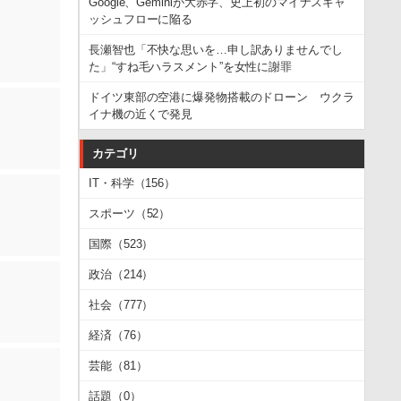
Google、Geminiが大赤字、史上初のマイナスキャ
ッシュフローに陥る
長瀬智也「不快な思いを…申し訳ありませんでし
た」“すね毛ハラスメント”を女性に謝罪
ドイツ東部の空港に爆発物搭載のドローン ウクラ
イナ機の近くで発見
カテゴリ
IT・科学（156）
スポーツ（52）
国際（523）
政治（214）
社会（777）
経済（76）
芸能（81）
話題（0）