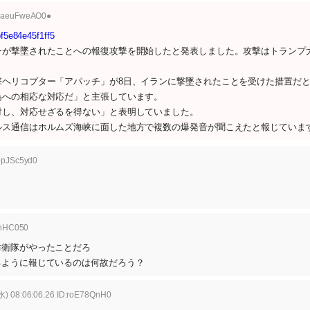
D:aeuFweAO0●
f5e84e45f1ff5
ーが撃墜されたことへの報復攻撃を開始したと発表しました。攻撃はトランプ
撃ヘリコプター「アパッチ」が8日、イランに撃墜されたことを受けた措置だ
為への相応な対応だ」と主張しています。
対し、対応せざるを得ない」と表明していました。
ルス通信はホルムズ海峡に面した地方で複数の爆発音が聞こえたと報じていま
:ppJSc5yd0
TnHC050
防衛隊がやったことだろ
るように報じているのは何故だろう？
水) 08:06:06.26 ID:roE78QnH0