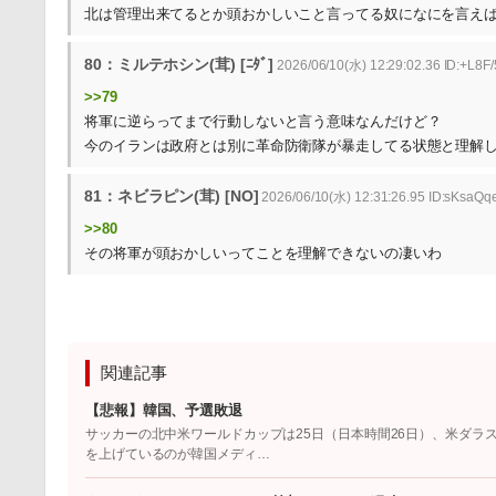
北は管理出来てるとか頭おかしいこと言ってる奴になにを言え
80：ミルテホシン(茸) [ﾆﾀﾞ]
2026/06/10(水) 12:29:02.36 ID:+L8F
>>79
将軍に逆らってまで行動しないと言う意味なんだけど？
今のイランは政府とは別に革命防衛隊が暴走してる状態と理解
81：ネビラピン(茸) [NO]
2026/06/10(水) 12:31:26.95 ID:sKsaQ
>>80
その将軍が頭おかしいってことを理解できないの凄いわ
関連記事
【悲報】韓国、予選敗退
サッカーの北中米ワールドカップは25日（日本時間26日）、米ダラ
を上げているのが韓国メディ…