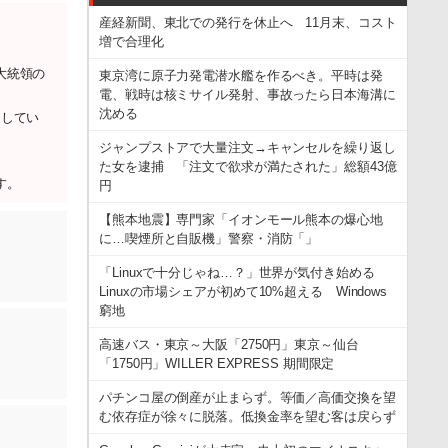
産経新聞、東北での発行を休止へ 11月末、コスト
増で合理化
大統領の
東京湾に原子力発電潜水艦を作るべき。平時は発
電、戦時は核ミサイル発射、事故ったら日本海溝に
沈める
としてい
ジャンプストアで大量注文→キャンセルを繰り返し
た女を逮捕 「注文で欲求が満たされた」総額43億
す。
円
【熊本地震】専門家「イオンモール熊本の爆心地
に…喫煙所と自販機」警察・消防「」
「Linuxで十分じゃね…？」世界が気付き始める
Linuxの市場シェアが初めて10%超える Windows
窮地
高速バス・東京～大阪「2750円」東京～仙台
「1750円」WILLER EXPRESS 期間限定
パチンコ屋の倒産が止まらず。等価／高価交換を望
む依存症が徐々に脱落。低換金率を望む客は戻らず