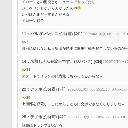
ドローンとの衝突とかニュースでやってたな
ジャベリンとかいらんかったんや
いやほんまどうするんだろな
ドローン戦争
11：バルガンシクロビル(庭) [ﾆﾀﾞ]
2026/06/10(水) 08:11:21.96
>>3
政府に従わない私兵集団が勝手に軍事行動を起こしているのが
14：名無しさん＠涙目です。(ジパング) [CH]
2026/06/10(水) 0
>>11
スタートでイランの代表殺しちゃってるからなぁ
22：アデホビル(庭) [ﾆﾀﾞ]
2026/06/10(水) 08:25:21.16 ID:AmxqXF
>>14
上層部を皆殺しにしたからまともに交渉できなくなりましたｗ
25：テノホビル(茸) [ﾆﾀﾞ]
2026/06/10(水) 08:28:57.12 ID:YwD3PF
戦犯はトランプ１択だろ