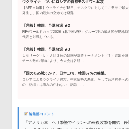
ウクライナ ついにロシアの首都モスクワへ猛攻
【AFP＝時事】ウクライナが18日、モスクワに対してここ数年で最
発生し、国内最大の空港では避難…
【悲報】韓国、予選敗退 ★2
FIFAワールドカップ2026（北中米W杯）グループKの最終節が現
代表と対戦している。 …
【悲報】韓国、予選敗退 ★3
１次リーグ（Ｌ）Ａ組３位の韓国が決勝トーナメント（Ｔ）進出を逃
チーム数の増加により、今大会は各組…
「国のため戦うか？」日本13％、韓国67％の衝撃。
ロシアによるウクライナ侵攻、中東情勢の悪化、そして台湾有事への
の「記憶」は痛みの伴わない「記録」…
編集部コメント
「アメリカ軍 ヘリ撃墜でイランへの報復攻撃を開始 停