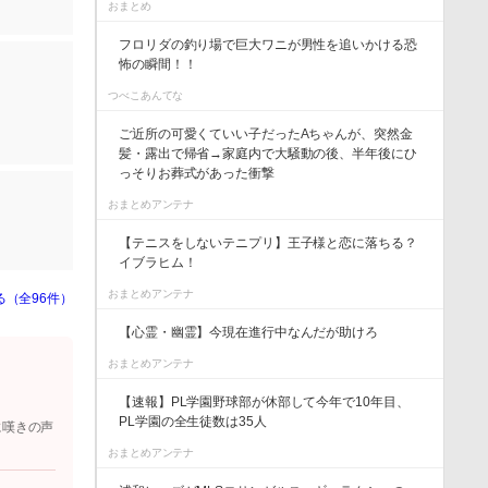
おまとめ
フロリダの釣り場で巨大ワニが男性を追いかける恐
怖の瞬間！！
つべこあんてな
ご近所の可愛くていい子だったAちゃんが、突然金
髪・露出で帰省→家庭内で大騒動の後、半年後にひ
っそりお葬式があった衝撃
おまとめアンテナ
【テニスをしないテニプリ】王子様と恋に落ちる？
イブラヒム！
おまとめアンテナ
る（全96件）
【心霊・幽霊】今現在進行中なんだが助けろ
おまとめアンテナ
【速報】PL学園野球部が休部して今年で10年目、
PL学園の全生徒数は35人
に嘆きの声
おまとめアンテナ