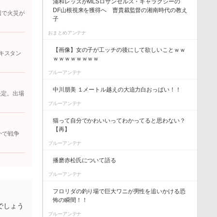
浦和レッズがMLSロサンゼルス・ギャラクシーの
DF山根視来を獲得へ 曺貴裁監督の湘南時代の教え
辺で火災が
子
おまとめアンテナ
【画像】女の子が工ッチの後にして欲しいことｗｗ
キスタン
ｗｗｗｗｗｗｗｗ
ブルーアンテナ
中川朋美 １メートル越えの大迫力白おっぱい！！
決定。出場
ブルーアンテナ
猫って自分でかわいいってわかってると思わない？
【再】
かで戦争
ブルーアンテナ
播磨赤松氏について語る
ブルーアンテナ
フロリダの釣り場で巨大ワニが男性を追いかける恐
怖の瞬間！！
でしょう
ブルーアンテナ