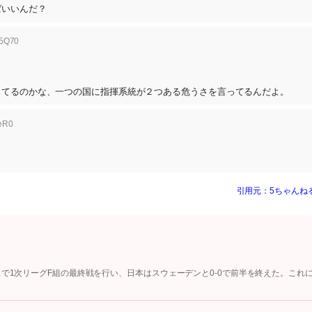
ばいいんだ？
/5Q70
してるのかな、一つの国に指揮系統が２つある危うさを言ってるんだよ。
qeR0
引用元：5ちゃんね
スで1次リーグF組の最終戦を行い、日本はスウェーデンと0-0で前半を終えた。これ