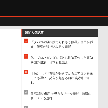
週間人気記事
1
「タバコの吸殻捨てられもう限界」住民が訴
え 警察が張り込み男女逮捕
2
仏、プロパガンダを拡散し世論工作した露助
を国外追放 日本も見倣え
3
【呆】 パ「災害が起きてからエアコンを送
っても遅い。災害が起きる前に被災地に送
れ」
4
住宅1階の風呂を覗き入浴中を撮影 無職の
男（36）を逮捕
5