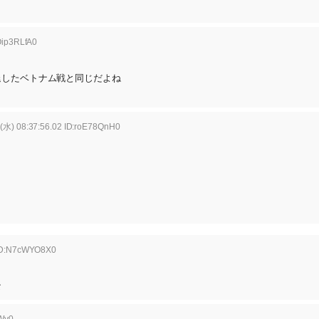
Oip3RLfA0
退したベトナム戦と同じだよね
(水) 08:37:56.02 ID:roE78QnH0
 ID:N7cWYO8X0
な