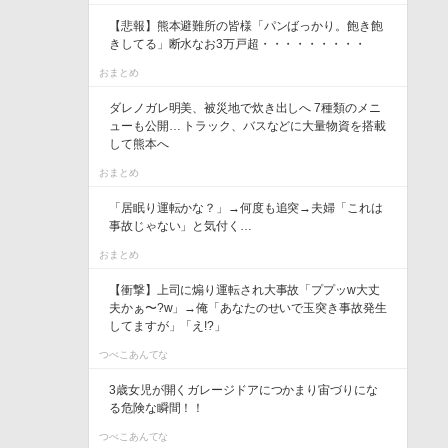
【悲報】熊本避難所の皆様「パンばっかり。飽き飽
きしてる」断水なお3万戸超・・・・・・・・・
おまとめ
ダレノガレ明美、被災地で炊き出しへ 7種類のメニ
ューも公開… トラック、バスなどに大量物資を搭載
して熊本へ
おまとめ
「居眠り運転かな？」→何度も追突→夫婦「これは
事故じゃない」と気付く…
おまとめ
【衝撃】上司に煽り運転され大事故「ププッw大丈
夫かぁ〜?w」→俺「あなたのせいで玉突き事故発生
してますが」「え!?」
つべこあんてな
3歳女児が開くガレージドアにつかまり宙づりにな
る危険な瞬間！！
つべこあんてな