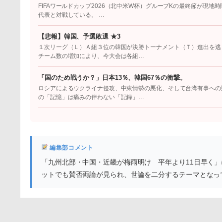
FIFAワールドカップ2026（北中米W杯）グループKの最終節が現
代表と対戦している。 …
【悲報】韓国、予選敗退 ★3
１次リーグ（Ｌ）Ａ組３位の韓国が決勝トーナメント（Ｔ）進出を逃
チーム数の増加により、今大会は各組…
「国のため戦うか？」日本13％、韓国67％の衝撃。
ロシアによるウクライナ侵攻、中東情勢の悪化、そして台湾有事への
の「記憶」は痛みの伴わない「記録」…
編集部コメント
「九州北部・中国・近畿が梅雨明け 平年より11日早く
ットでも賛否両論が見られ、世論を二分するテーマとなっ