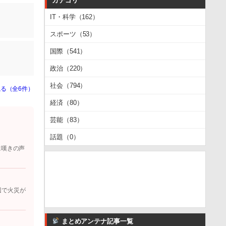
カテゴリ
IT・科学（162）
スポーツ（53）
国際（541）
政治（220）
社会（794）
る（全6件）
経済（80）
芸能（83）
話題（0）
に嘆きの声
辺で火災が
まとめアンテナ記事一覧