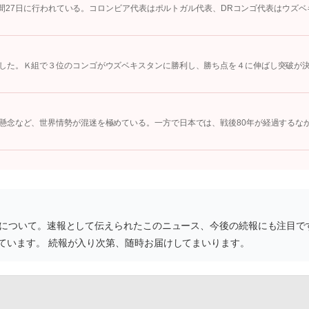
地時間27日に行われている。コロンビア代表はポルトガル代表、DRコンゴ代表はウズベ
した。Ｋ組で３位のコンゴがウズベキスタンに勝利し、勝ち点を４に伸ばし突破が
懸念など、世界情勢が混迷を極めている。一方で日本では、戦後80年が経過するな
」について。速報として伝えられたこのニュース、今後の続報にも注目で
ています。 続報が入り次第、随時お届けしてまいります。