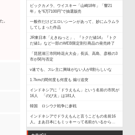
ビックカメラ、ウイスキー「山崎18年」「響21
年」を“6万7100円”で抽選販売
した。
一般作だけどエロいシーンがあって、妙にムラムラ
してしまった作品
JR東日本「えきねっと」、『トクだ値14』『トク
だ値1』など一部のWEB限定割引商品の発売終了
「琵琶湖三市同時花火大会」長浜、高島、彦根の3
市が関与否定
ν速でも、スレ主に興味がない人が8割らしいな
1.7kmの間何度も何度も 煽り追突
インドネシアに「ドラえもん」という名前の市民が
16人 「のび太」は181人
韓国 ロシウク戦争に参戦
インドネシアでドラえもんと言うこどもの名前16
人。まあ日本にもミッキーって名前がいるから…