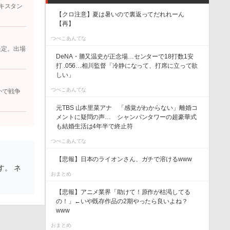
キスタン
【クロ注意】夏は暑いので裏返ってだれれーん
【再】
つべこあんてな
決定。出場
DeNA・勝又温史が正念場…センターで18打数1安
打 .056…相川監督「冷静になって、打席に立って欲
しい」
つべこあんてな
かで戦争
元TBS 山本里菜アナ 「感覚がわからない」離婚コ
メントに疑問の声… シャンパンタワーの超豪華式
も結婚生活は4年半で終止符
つべこあんてな
【悲報】日本のライオンさん、ガチで溶けるwww
す。 ネ
おまとめ
【悲報】アニメ業界「助けて！原作が枯渇してる
の！」←いや既存作品の2期やったら良いよね？
www
おまとめ