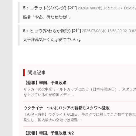
5：コラット(ジパング) [ﾆﾀﾞ]
2026/07/08(水) 16:57:30.37 ID:6Sd
酷暑「やあ、待たせたね!!」
6：ヒョウ(やわらか銀行) [ﾆﾀﾞ]
2026/07/08(水) 16:58:39.02 ID:
太平洋高気圧くんは寝てていいよ
関連記事
【悲報】韓国、予選敗退
サッカーの北中米ワールドカップは25日（日本時間26日）、米ダラ
を上げているのが韓国メディ…
ウクライナ ついにロシアの首都モスクワへ猛攻
【AFP＝時事】ウクライナが18日、モスクワに対してここ数年で最
発生し、国内最大の空港では避難…
【悲報】韓国、予選敗退 ★2