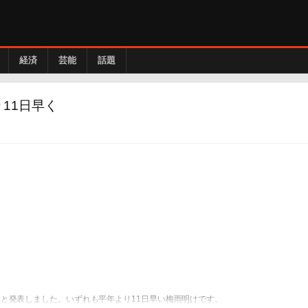
経済
芸能
話題
11日早く
と発表しました。いずれも平年より11日早い梅雨明けです。