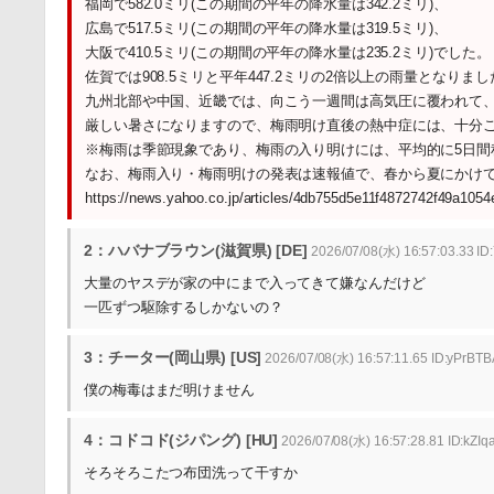
福岡で582.0ミリ(この期間の平年の降水量は342.2ミリ)、
広島で517.5ミリ(この期間の平年の降水量は319.5ミリ)、
大阪で410.5ミリ(この期間の平年の降水量は235.2ミリ)でした。
佐賀では908.5ミリと平年447.2ミリの2倍以上の雨量とな
九州北部や中国、近畿では、向こう一週間は高気圧に覆われて
厳しい暑さになりますので、梅雨明け直後の熱中症には、十分
※梅雨は季節現象であり、梅雨の入り明けには、平均的に5日間
なお、梅雨入り・梅雨明けの発表は速報値で、春から夏にかけ
https://news.yahoo.co.jp/articles/4db755d5e11f4872742f49a105
2：ハバナブラウン(滋賀県) [DE]
2026/07/08(水) 16:57:03.33 
大量のヤスデが家の中にまで入ってきて嫌なんだけど
一匹ずつ駆除するしかないの？
3：チーター(岡山県) [US]
2026/07/08(水) 16:57:11.65 ID:yPrBTB
僕の梅毒はまだ明けません
4：コドコド(ジパング) [HU]
2026/07/08(水) 16:57:28.81 ID:kZI
そろそろこたつ布団洗って干すか