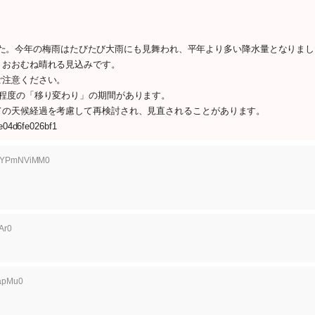
りました。今年の梅雨はたびたび大雨にも見舞われ、平年より多い降水量となりま
、おおむね晴れる見込みです。
ご注意ください。
程度の「移り変わり」の期間があります。
ての天候経過を考慮して再検討され、見直されることがあります。
4e04d6fe026bf1
ID:YPmNViMM0
Ar0
qapMu0