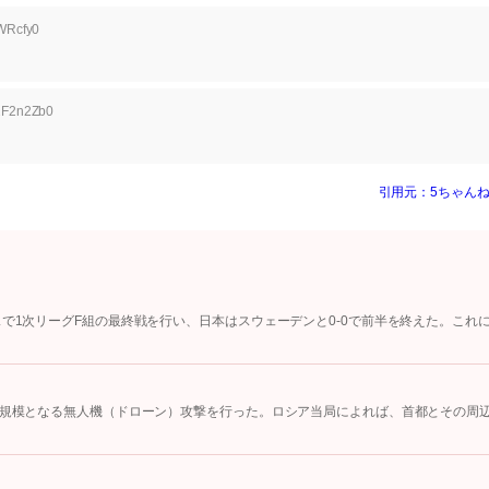
WRcfy0
d2F2n2Zb0
引用元：5ちゃんね
スで1次リーグF組の最終戦を行い、日本はスウェーデンと0-0で前半を終えた。これ
大規模となる無人機（ドローン）攻撃を行った。ロシア当局によれば、首都とその周