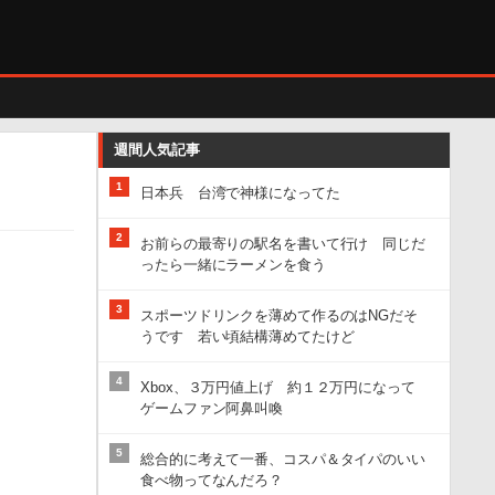
週間人気記事
1
日本兵 台湾で神様になってた
2
お前らの最寄りの駅名を書いて行け 同じだ
ったら一緒にラーメンを食う
3
スポーツドリンクを薄めて作るのはNGだそ
うです 若い頃結構薄めてたけど
4
Xbox、３万円値上げ 約１２万円になって
ゲームファン阿鼻叫喚
5
総合的に考えて一番、コスパ＆タイパのいい
食べ物ってなんだろ？