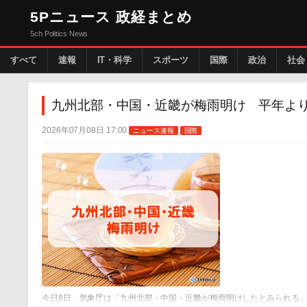
5Pニュース 政経まとめ
5ch Politics News
すべて
速報
IT・科学
スポーツ
国際
政治
社会
九州北部・中国・近畿が梅雨明け 平年より
2026年07月08日 17:00
ニュース速報
国際
今日8日、気象庁は「九州北部・中国・近畿が梅雨明けしたとみられる」