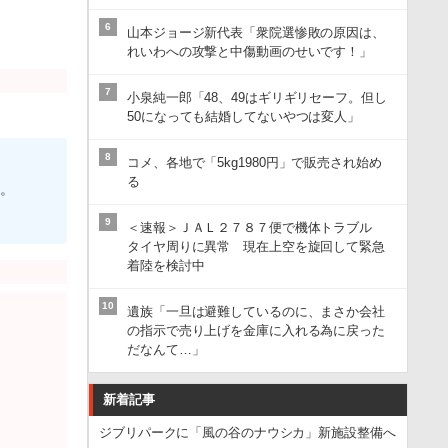
6
山本ジョージ新代表「衆院選惨敗の原因は、
れいわへの攻撃と中傷動画のせいです！」
7
小泉純一郎「48、49はギリギリセーフ。但し
50になっても結婚してないやつは変人」
8
コメ、各地で「5kg1980円」で販売され始め
る
す。
9
＜速報＞ＪＡＬ２７８７便で機体トラブル
タイヤ周りに異常 現在上空を旋回して緊急
着陸を検討中
10
遺族「一旦は避難しているのに、まさか会社
の指示で売り上げを金庫に入れる為に戻った
だなんて…」
新着記事
ジブリパークに「風の谷のナウシカ」新施設整備へ