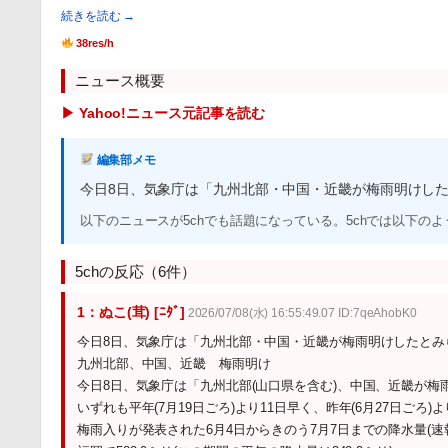
続きを読む →
38res/h
ニュース概要
▶ Yahoo!ニュース元記事を読む
編集部メモ
今日8日、気象庁は「九州北部・中国・近畿が梅雨明けした
以下のニュースが5chでも話題になっている。5chでは以下の
5chの反応（6件）
1：ぬこ(茸) [ﾆﾀﾞ]
2026/07/08(水) 16:55:49.07 ID:7qeAhobK0
今日8日、気象庁は「九州北部・中国・近畿が梅雨明けしたとみ
九州北部、中国、近畿 梅雨明け
今日8日、気象庁は「九州北部(山口県を含む)、中国、近畿が
いずれも平年(7月19日ごろ)より11日早く、昨年(6月27日ごろ)
梅雨入りが発表された6月4日からきのう7月7日までの降水量(速