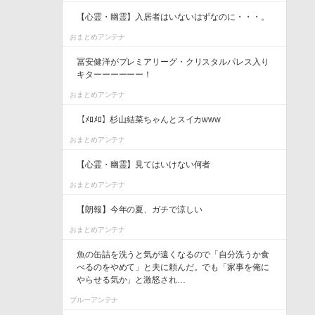
【心霊・幽霊】入居者はいないはずなのに・・・。
おまとめアンテナ
冨安健洋がプレミアリーグ・クリスタルパレス入り
キターーーーーー！
おまとめアンテナ
【ﾒﾛﾒﾛ】杉山結菜ちゃんとスイカwww
おまとめアンテナ
【心霊・幽霊】見てはいけない何者
おまとめアンテナ
【朗報】今年の夏、ガチで涼しい
おまとめアンテナ
魚の缶詰を洗うと気が遠くなるので「自分洗うか食
べるのをやめて」と夫に頼んだ。でも「家事を俺に
やらせる気か」と激怒され…
ブルーアンテナ