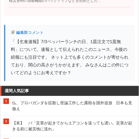
模災害時の首都機能のバックアップなどを目的とした…
編集部コメント
「【乞食速報】7/3ペッパーランチの日、1皿注文で1皿無
料」について。速報として伝えられたこのニュース、今後の
続報にも注目です。 ネット上でも多くのコメントが寄せられ
ており、関心の高さがうかがえます。 みなさんはこの件につ
いてどのようにお考えですか？
週間人気記事
1
仏、プロパガンダを拡散し世論工作した露助を国外追放 日本も見
倣え
2
【呆】 パ「災害が起きてからエアコンを送っても遅い。災害が起
きる前に被災地に送れ」