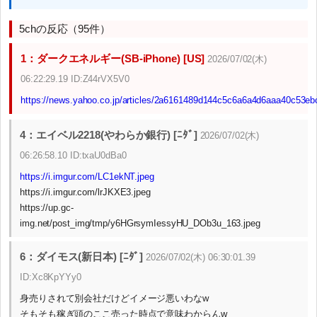
5chの反応（95件）
1：ダークエネルギー(SB-iPhone) [US]
2026/07/02(木)
06:22:29.19 ID:Z44rVX5V0
https://news.yahoo.co.jp/articles/2a6161489d144c5c6a6a4d6aaa40c53e
4：エイベル2218(やわらか銀行) [ﾆﾀﾞ]
2026/07/02(木)
06:26:58.10 ID:txaU0dBa0
https://i.imgur.com/LC1ekNT.jpeg
https://i.imgur.com/lrJKXE3.jpeg
https://up.gc-
img.net/post_img/tmp/y6HGrsymIessyHU_DOb3u_163.jpeg
6：ダイモス(新日本) [ﾆﾀﾞ]
2026/07/02(木) 06:30:01.39
ID:Xc8KpYYy0
身売りされて別会社だけどイメージ悪いわなw
そもそも稼ぎ頭のここ売った時点で意味わからんw