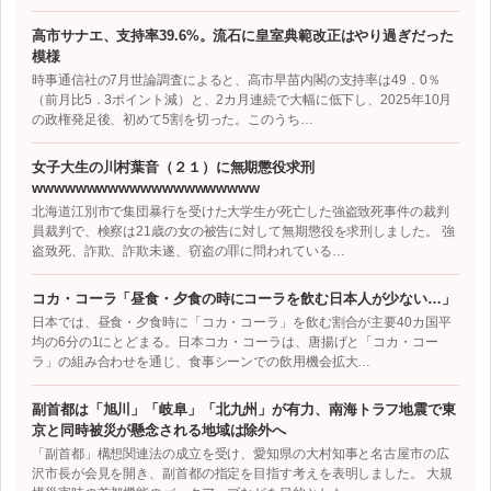
高市サナエ、支持率39.6%。流石に皇室典範改正はやり過ぎだった
模様
時事通信社の7月世論調査によると、高市早苗内閣の支持率は49．0％
（前月比5．3ポイント減）と、2カ月連続で大幅に低下し、2025年10月
の政権発足後、初めて5割を切った。このうち…
女子大生の川村葉音（２１）に無期懲役求刑
wwwwwwwwwwwwwwwwwwwww
北海道江別市で集団暴行を受けた大学生が死亡した強盗致死事件の裁判
員裁判で、検察は21歳の女の被告に対して無期懲役を求刑しました。 強
盗致死、詐欺、詐欺未遂、窃盗の罪に問われている…
コカ・コーラ「昼食・夕食の時にコーラを飲む日本人が少ない…」
日本では、昼食・夕食時に「コカ・コーラ」を飲む割合が主要40カ国平
均の6分の1にとどまる。日本コカ・コーラは、唐揚げと「コカ・コー
ラ」の組み合わせを通じ、食事シーンでの飲用機会拡大…
副首都は「旭川」「岐阜」「北九州」が有力、南海トラフ地震で東
京と同時被災が懸念される地域は除外へ
「副首都」構想関連法の成立を受け、愛知県の大村知事と名古屋市の広
沢市長が会見を開き、副首都の指定を目指す考えを表明しました。 大規