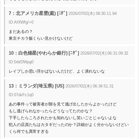
7：北アメリカ星雲(庭) [ﾆﾀﾞ]
2026/07/02(木) 06:30:11.94
ID:AfXWfg/+0
まだあるの？
東京チカラ飯くらい見かけないけど
10：白色矮星(やわらか銀行) [ﾆﾀﾞ]
2026/07/02(木) 06:31:09.32
ID:5rb/DWpg0
レイプしか思い浮かばないんだけど、よく潰れないな
13：ミランダ(埼玉県) [US]
2026/07/02(木) 06:34:51.31
ID:07dxFc1q0
あの事件って被害者が隙を見て逃げ出したからよかったけど
もし逃げられなかったらどうなってたのかな？
下手したらころされたかも知れないし笑いごとじゃないよな
犯人の店員たちはカタギだったのか？詳細がよく分からないけどい
くら何でも異常すぎる