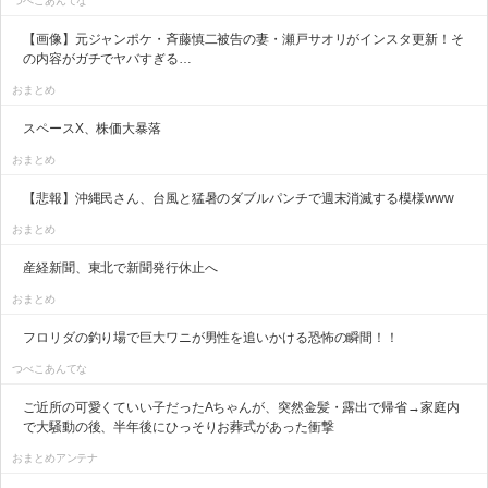
つべこあんてな
【画像】元ジャンポケ・斉藤慎二被告の妻・瀬戸サオリがインスタ更新！そ
の内容がガチでヤバすぎる…
おまとめ
スペースX、株価大暴落
おまとめ
【悲報】沖縄民さん、台風と猛暑のダブルパンチで週末消滅する模様www
おまとめ
産経新聞、東北で新聞発行休止へ
おまとめ
フロリダの釣り場で巨大ワニが男性を追いかける恐怖の瞬間！！
つべこあんてな
ご近所の可愛くていい子だったAちゃんが、突然金髪・露出で帰省→家庭内
で大騒動の後、半年後にひっそりお葬式があった衝撃
おまとめアンテナ