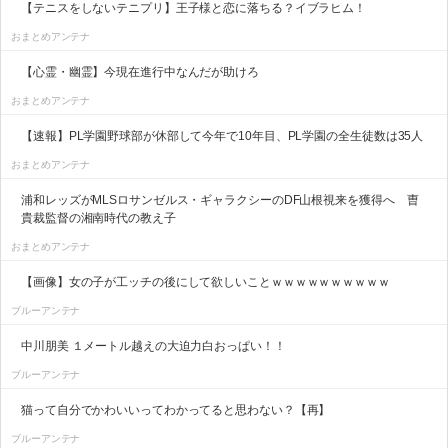
【テニスをしないテニプリ】王子様と恋に落ちる？イブラヒム！
おまとめアンテナ
【心霊・幽霊】今現在進行中なんだが助けろ
おまとめアンテナ
【速報】PL学園野球部が休部して今年で10年目、PL学園の全生徒数は35人
おまとめアンテナ
浦和レッズがMLSロサンゼルス・ギャラクシーのDF山根視来を獲得へ 曺
貴裁監督の湘南時代の教え子
おまとめアンテナ
【画像】女の子が工ッチの後にして欲しいことｗｗｗｗｗｗｗｗｗｗ
ブルーアンテナ
中川朋美 １メートル越えの大迫力白おっぱい！！
ブルーアンテナ
猫って自分でかわいいってわかってると思わない？【再】
ブルーアンテナ