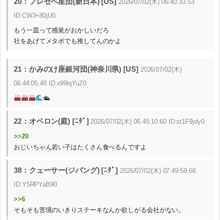
20：プレセペ星団(新日本) [US]
2026/07/02(木) 06:40:33.53
ID:CW3+80jU0
もう一皿って感覚がおかしいだろ
社をあげてメタボでも推してんのかよ
21：かみのけ座銀河団(神奈川県) [US]
2026/07/02(木)
06:44:05.48 ID:x99lqYuZ0
🛳
22：オベロン(庭) [ﾆﾀﾞ]
2026/07/02(木) 06:45:10.60 ID:st1F9jdy0
>>20
おじいちゃん若い子はたくさん食べるんですよ
38：クェーサー(ジパング) [ﾆﾀﾞ]
2026/07/02(木) 07:49:59.66
ID:Y5RPYaB90
>>6
そもそも苦境のいきりステーキなんか欲しがる会社がない。