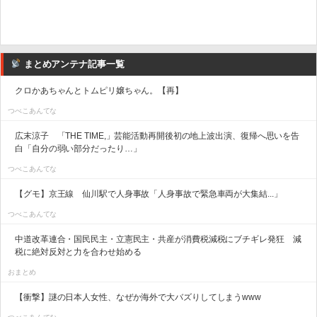
まとめアンテナ記事一覧
クロかあちゃんとトムピリ嬢ちゃん。【再】
つべこあんてな
広末涼子 「THE TIME,」芸能活動再開後初の地上波出演、復帰へ思いを告
白「自分の弱い部分だったり…」
つべこあんてな
【グモ】京王線 仙川駅で人身事故「人身事故で緊急車両が大集結...」
つべこあんてな
中道改革連合・国民民主・立憲民主・共産が消費税減税にブチギレ発狂 減
税に絶対反対と力を合わせ始める
おまとめ
【衝撃】謎の日本人女性、なぜか海外で大バズりしてしまうwww