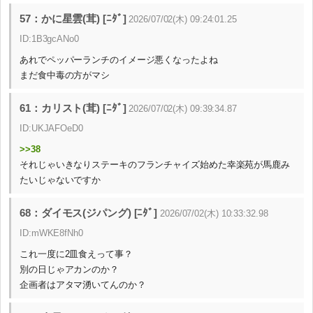
57：かに星雲(茸) [ﾆﾀﾞ]
2026/07/02(木) 09:24:01.25
ID:1B3gcANo0
あれでペッパーランチのイメージ悪くなったよね
まだ食中毒の方がマシ
61：カリスト(茸) [ﾆﾀﾞ]
2026/07/02(木) 09:39:34.87
ID:UKJAFOeD0
>>38
それじゃいきなりステーキのフランチャイズ始めた幸楽苑が馬鹿み
たいじゃないですか
68：ダイモス(ジパング) [ﾆﾀﾞ]
2026/07/02(木) 10:33:32.98
ID:mWKE8fNh0
これ一度に2皿食えって事？
別の日じゃアカンのか？
企画者はアタマ湧いてんのか？