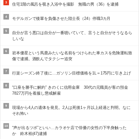
3
住宅1階の風呂を覗き入浴中を撮影 無職の男（36）を逮捕
4
モデルガンで後輩を負傷させた陸士長（24）停職3カ月
5
自分が言う悪口は自分が一番聴いていて、言うと自分がそうなるら
しいな
6
岩本優星という馬鹿みたいな名前をつけられた車カスを危険運転致
傷で逮捕。酒飲んでタクシー追突
7
行楽シーズン終了後に…ガソリン目標価格を1L＝175円に引き上げ
8
“口座を勝手に解約” きのくに信用金庫 30代の元職員が客の預金
7827万円を着服し懲戒解雇
9
現場から4人の遺体を発見。2人は死後1ヶ月以上経過と判明。なに
それ怖い
10
“声が出るツボ”といい…カラオケ店で俳優の女性の下半身触った
か 鈴木裕(47)逮捕