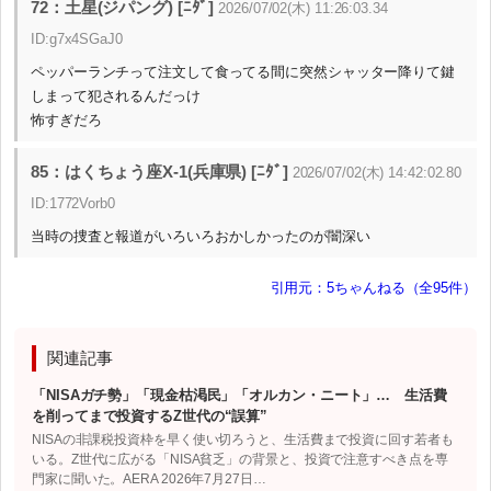
72：土星(ジパング) [ﾆﾀﾞ]
2026/07/02(木) 11:26:03.34
ID:g7x4SGaJ0
ペッパーランチって注文して食ってる間に突然シャッター降りて鍵
しまって犯されるんだっけ
怖すぎだろ
85：はくちょう座X-1(兵庫県) [ﾆﾀﾞ]
2026/07/02(木) 14:42:02.80
ID:1772Vorb0
当時の捜査と報道がいろいろおかしかったのが闇深い
引用元：5ちゃんねる（全95件）
関連記事
「NISAガチ勢」「現金枯渇民」「オルカン・ニート」… 生活費
を削ってまで投資するZ世代の“誤算”
NISAの非課税投資枠を早く使い切ろうと、生活費まで投資に回す若者も
いる。Z世代に広がる「NISA貧乏」の背景と、投資で注意すべき点を専
門家に聞いた。AERA 2026年7月27日…