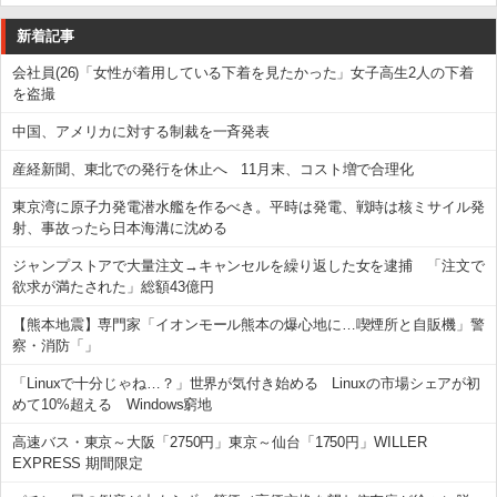
新着記事
会社員(26)「女性が着用している下着を見たかった」女子高生2人の下着
を盗撮
中国、アメリカに対する制裁を一斉発表
産経新聞、東北での発行を休止へ 11月末、コスト増で合理化
東京湾に原子力発電潜水艦を作るべき。平時は発電、戦時は核ミサイル発
射、事故ったら日本海溝に沈める
ジャンプストアで大量注文→キャンセルを繰り返した女を逮捕 「注文で
欲求が満たされた」総額43億円
【熊本地震】専門家「イオンモール熊本の爆心地に…喫煙所と自販機」警
察・消防「」
「Linuxで十分じゃね…？」世界が気付き始める Linuxの市場シェアが初
めて10%超える Windows窮地
高速バス・東京～大阪「2750円」東京～仙台「1750円」WILLER
EXPRESS 期間限定