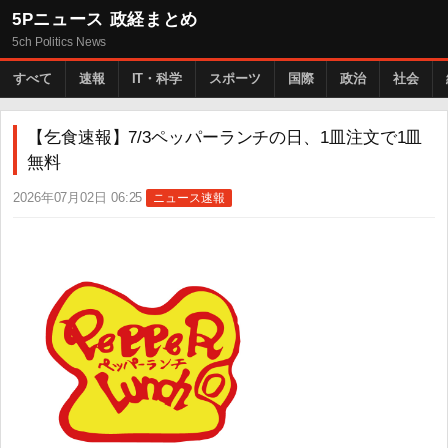
5Pニュース 政経まとめ
5ch Politics News
すべて
速報
IT・科学
スポーツ
国際
政治
社会
【乞食速報】7/3ペッパーランチの日、1皿注文で1皿
無料
2026年07月02日 06:25
ニュース速報