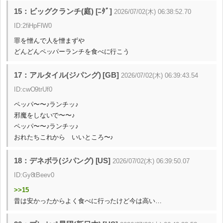
15：ビッグクランチ(庭) [ﾆﾀﾞ]
2026/07/02(木) 06:38:52.70
ID:2fiHpFlW0
罪を憎んで人を憎まずや
どんどんペッパーランチを食べに行こう
17：アルタイル(ジパング) [GB]
2026/07/02(木) 06:39:43.54
ID:cwO9trUf0
ペッパ〜〜♪ランチッ♪
邪魔をしないで〜〜♪
ペッパ〜〜♪ランチッ♪
おれたちこれから いいところ〜♪
18：デネボラ(ジパング) [US]
2026/07/02(木) 06:39:50.07
ID:Gy8tBeev0
>>15
昔は安かったからよく食べに行ったけど今は高い…