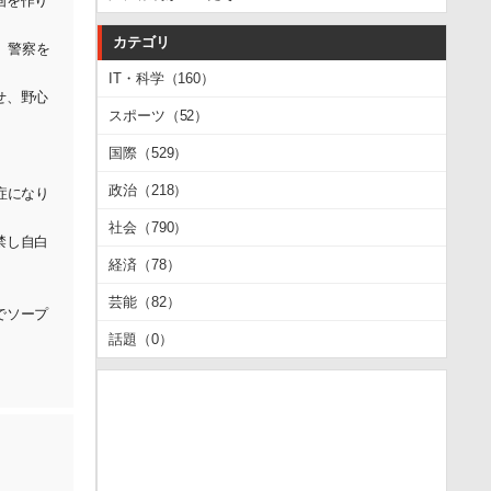
画を作り
カテゴリ
、警察を
IT・科学（160）
せ、野心
スポーツ（52）
国際（529）
政治（218）
症になり
社会（790）
禁し自白
経済（78）
芸能（82）
でソープ
話題（0）