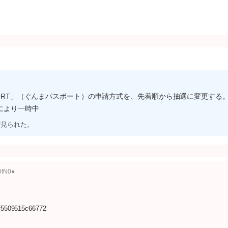
PORT」（ぐんまパスポート）の申請方式を、先着順から抽選に変更する。
により一時中
が見られた。
DfN0●
cf5509515c66772