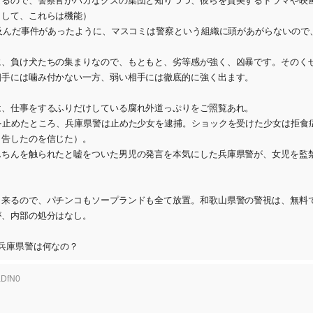
なるので、警察官がバカなクズの集団と知りつつ、彼らを賛美するドラマや映
として、これらは機能）
に及んだ事件があったように、マスコミは警察という組織に頭があがらないので
に、負け犬たちの集まりなので、もともと、劣等感が強く、凶暴です。そのく
相手には噛み付かない一方、弱い相手には徹底的に強く出ます。
は、仕事をするふりだけしている腐れ外道っぷりをご照覧あれ。
を止めたところ、兵庫県警は止めた少女を逮捕。ショックを受けた少女は拒食
申告したのを信じた）。
んちんを触られたと嘘をついた男児の発言を本気にした兵庫県警が、女児を監
出来るので、パチンコもソープランドも全て放置。和歌山県警の警視は、無料
が、内部の処分はなし。
兵庫県警は何なの？
aDfN0