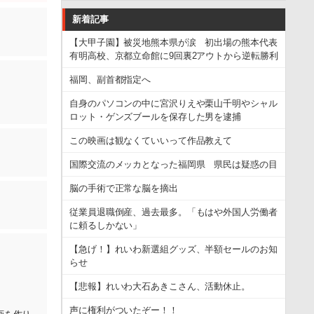
新着記事
【大甲子園】被災地熊本県が涙 初出場の熊本代表
有明高校、京都立命館に9回裏2アウトから逆転勝利
福岡、副首都指定へ
自身のパソコンの中に宮沢りえや栗山千明やシャル
ロット・ゲンズブールを保存した男を逮捕
この映画は観なくていいって作品教えて
国際交流のメッカとなった福岡県 県民は疑惑の目
脳の手術で正常な脳を摘出
従業員退職倒産、過去最多。「もはや外国人労働者
に頼るしかない」
【急げ！】れいわ新選組グッズ、半額セールのお知
らせ
【悲報】れいわ大石あきこさん、活動休止。
声に権利がついたぞー！！