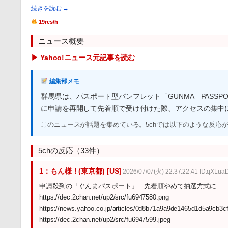
続きを読む →
19res/h
ニュース概要
▶ Yahoo!ニュース元記事を読む
編集部メモ
群馬県は、パスポート型パンフレット「GUNMA PASS
に申請を再開して先着順で受け付けた際、アクセスの集中
このニュースが話題を集めている。5chでは以下のような反応
5chの反応（33件）
1：もん様！(東京都) [US]
2026/07/07(火) 22:37:22.41 ID:qXLua
申請殺到の「ぐんまパスポート」 先着順やめて抽選方式に
https://dec.2chan.net/up2/src/fu6947580.png
https://news.yahoo.co.jp/articles/0d8b71a9a9de1465d1d5a9cb3
https://dec.2chan.net/up2/src/fu6947599.jpeg