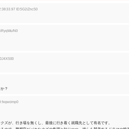
:38:33.97 ID:5G2iZncS0
。
D:iRyqWu/N0
q0J4XS00
すか？
D:fxqwcimp0
なクズが、行き場を無くし、最後に行き着く就職先として有名です。