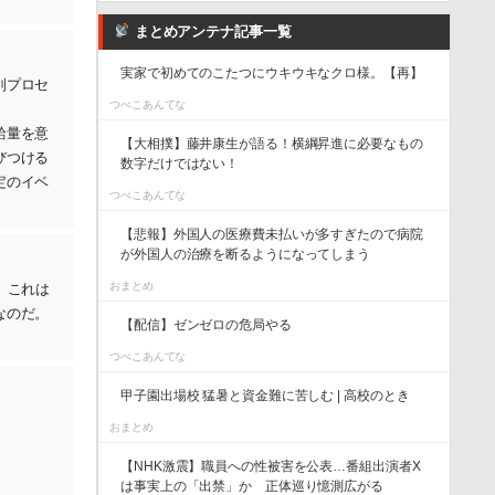
まとめアンテナ記事一覧
実家で初めてのこたつにウキウキなクロ様。【再】
別プロセ
つべこあんてな
給量を意
【大相撲】藤井康生が語る！横綱昇進に必要なもの
びつける
数字だけではない！
定のイベ
つべこあんてな
【悲報】外国人の医療費未払いが多すぎたので病院
が外国人の治療を断るようになってしまう
おまとめ
、これは
なのだ。
【配信】ゼンゼロの危局やる
つべこあんてな
甲子園出場校 猛暑と資金難に苦しむ | 高校のとき
おまとめ
【NHK激震】職員への性被害を公表…番組出演者X
は事実上の「出禁」か 正体巡り憶測広がる