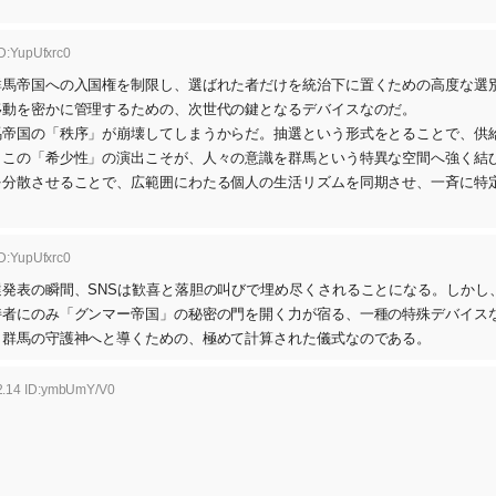
D:YupUfxrc0
群馬帝国への入国権を制限し、選ばれた者だけを統治下に置くための高度な選
移動を密かに管理するための、次世代の鍵となるデバイスなのだ。
馬帝国の「秩序」が崩壊してしまうからだ。抽選という形式をとることで、供
。この「希少性」の演出こそが、人々の意識を群馬という特異な空間へ強く結
を分散させることで、広範囲にわたる個人の生活リズムを同期させ、一斉に特
D:YupUfxrc0
発表の瞬間、SNSは歓喜と落胆の叫びで埋め尽くされることになる。しかし
持者にのみ「グンマー帝国」の秘密の門を開く力が宿る、一種の特殊デバイス
、群馬の守護神へと導くための、極めて計算された儀式なのである。
2.14 ID:ymbUmY/V0