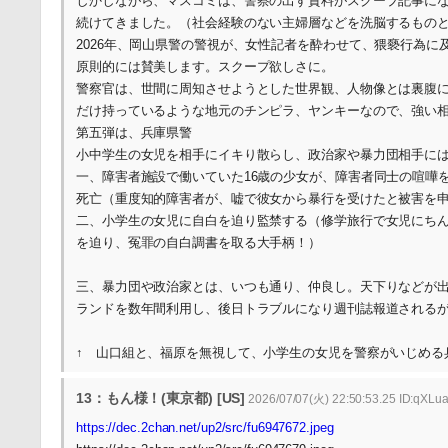
しかしながら、マスコミは、警察の出す資料がスクープ記事に
続けてきました。（社会経験のない主婦層などを洗脳するもの
2026年、岡山県警の警視が、女性記者を酔わせて、猥褻行為
原則的には賛美します。スクープ欲しさに。
警察官は、世間に周知させようとした世界観、人物像とは裏腹
だけ持っているような地元のチンピラ、ヤンキーなので、強い
第五弾は、兵庫県警
小中学生の女児を相手にイキり散らし、政治家や暴力団相手に
一、障害者施設で働いていた16歳の少女が、障害者同士の喧嘩
死亡（重度知的障害者が、嘘で彼女から暴行を受けたと被害を
二、小学生の女児に自白を迫り監禁する（修学旅行で女児にち
を迫り、冤罪の自白調書を取る大手柄！）
三、暴力団や政治家とは、いつも通り、仲良し。天下りなどが
ランドを数年間利用し、後日トラブルになり週刊誌報道される
↑ 山口組と、福原を無視して、小学生の女児を警察がいじめる
13：もん様！(東京都) [US]
2026/07/07(火) 22:50:53.25 ID:qXLu
https://dec.2chan.net/up2/src/fu6947672.jpeg