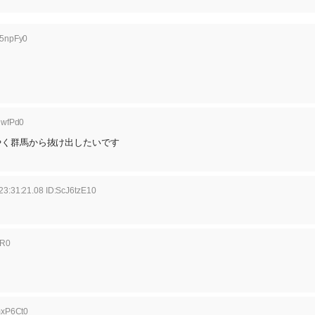
J5npFy0
lwfPd0
やく群馬から抜け出したいです
23:31:21.08 ID:ScJ6tzE10
rR0
mxP6Ct0