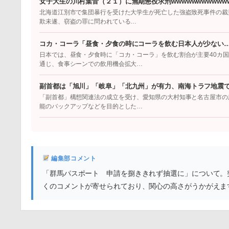
女子大生の川村葉音（２１）に無期懲役求刑wwwwwwwwwwww
北海道江別市で集団暴行を受けた大学生が死亡した強盗致死事件の裁
欺未遂、窃盗の罪に問われている…
コカ・コーラ「昼食・夕食の時にコーラを飲む日本人が少ない
日本では、昼食・夕食時に「コカ・コーラ」を飲む割合が主要40カ
通じ、食事シーンでの飲用機会拡大…
副首都は「旭川」「岐阜」「北九州」が有力、南海トラフ地震
「副首都」構想関連法の成立を受け、愛知県の大村知事と名古屋市の
能のバックアップなどを目的とした…
編集部コメント
「群馬パスポート 申請を捌ききれず抽選に」について。
くのコメントが寄せられており、関心の高さがうかがえま