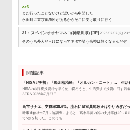
>>3
まだ行ったことないけど近いから申請した
永田町に東京事務所があるからそこに受け取りに行く
31：スペインオオヤマネコ(神奈川県) [JP]
2026/07/07(火) 23:
そのうち外人だらけになってネタで笑う余裕は無くなるんだぞ
関連記事
「NISAガチ勢」「現金枯渇民」「オルカン・ニート」… 生活
NISAの非課税投資枠を早く使い切ろうと、生活費まで投資に回す若
AERA 2026年7月27日…
高市サナエ、支持率39.6%。流石に皇室典範改正はやり過ぎだ
時事通信社の7月世論調査によると、高市早苗内閣の支持率は49．0％
て5割を切った。このうち…