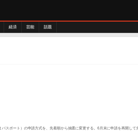
経済
芸能
話題
ぐんまパスポート）の申請方式を、先着順から抽選に変更する。6月末に申請を再開して