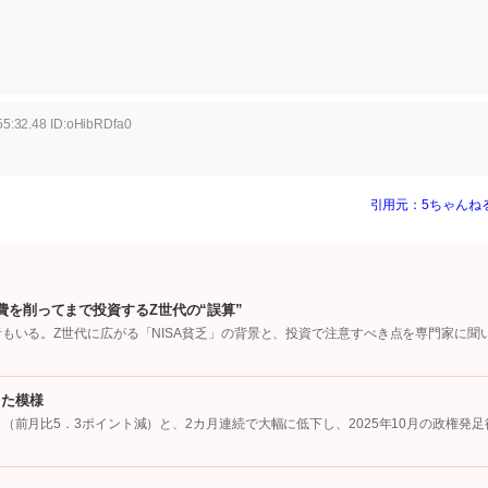
55:32.48 ID:oHibRDfa0
引用元：5ちゃんね
費を削ってまで投資するZ世代の“誤算”
者もいる。Z世代に広がる「NISA貧乏」の背景と、投資で注意すべき点を専門家に聞
った模様
（前月比5．3ポイント減）と、2カ月連続で大幅に低下し、2025年10月の政権発足