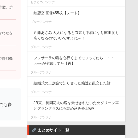
おまとめアンテナ
詐欺、詐
絵恋空 画像455枚【ヌード】
ブルーアンテナ
近藤あさみ 大人になると衣装も下着になり露出度も
合わせを
高くなるのでいいですよね～！
ブルーアンテナ
フッサーラの猫を心行くまでモフってたら・・・
の首都機
○○○○が全滅してた【再】
ブルーアンテナ
結婚式の二次会で知り合った娘達と乱交した話
ブルーアンテナ
JR東、長岡花火の客を乗せきれないためグリーン車
でも多
とグランクラスにも詰め込み炎上ww
ブルーアンテナ
まとめサイト一覧