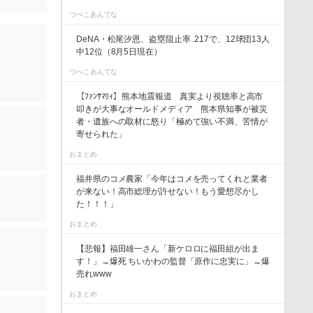
つべこあんてな
DeNA・松尾汐恩、盗塁阻止率 .217で、12球団13人
中12位（8月5日現在）
つべこあんてな
【ﾌｧﾝｻﾏﾘｨ】熊本地震報道 真実より視聴率と高市
叩きが大事なオールドメディア 熊本県知事が被災
者・遺族への取材に怒り「極めて強い不満、苦情が
寄せられた」
おまとめ
福井県のコメ農家「今年はコメを売ってくれと業者
が来ない！高市総理が許せない！もう愛想尽かし
た！！！」
おまとめ
【悲報】福田雄一さん「新ケロロに福田組が出ま
す！」→爆死 ちいかわの監督「原作に忠実に」→爆
売れwww
おまとめ