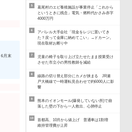
5
葛尾村のエビ養殖施設が事業停止「これから
というときに残念」電気・燃料代かさみ赤字
4000万円
6
アパレル大手会社「現金をレジに置いてき
た？戻って金庫に納めてこい」→ドカーン。
現在取材お断り中
7
6月末
児童の椅子を取り上げ立たせたまま授業受け
させた市立小の男性教師を減給
8
線路の切り替え部分にカメが挟まる JR瀬
戸大橋線で一時運転見合わせで約6000人に影
響
9
熊本のイオンモール(爆発していない所)で崩
落した壁の下から一人救出、心肺停止
10
首都高、10月から値上げ 普通車は1割増
維持管理費が上昇