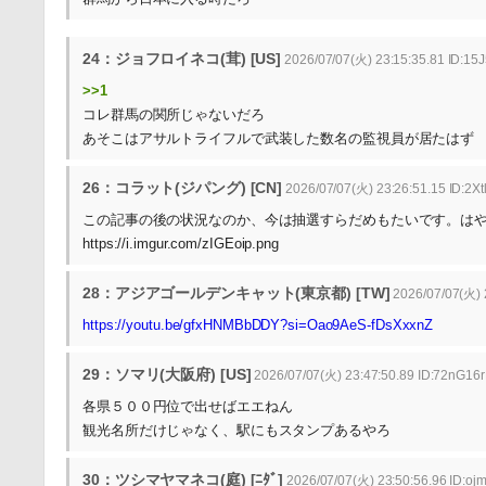
24：ジョフロイネコ(茸) [US]
2026/07/07(火) 23:15:35.81 ID:15
>>1
コレ群馬の関所じゃないだろ
あそこはアサルトライフルで武装した数名の監視員が居たはず
26：コラット(ジパング) [CN]
2026/07/07(火) 23:26:51.15 ID:2Xt
この記事の後の状況なのか、今は抽選すらだめもたいです。は
https://i.imgur.com/zIGEoip.png
28：アジアゴールデンキャット(東京都) [TW]
2026/07/07(火) 
https://youtu.be/gfxHNMBbDDY?si=Oao9AeS-fDsXxxnZ
29：ソマリ(大阪府) [US]
2026/07/07(火) 23:47:50.89 ID:72nG16
各県５００円位で出せばエエねん
観光名所だけじゃなく、駅にもスタンプあるやろ
30：ツシマヤマネコ(庭) [ﾆﾀﾞ]
2026/07/07(火) 23:50:56.96 ID:oj