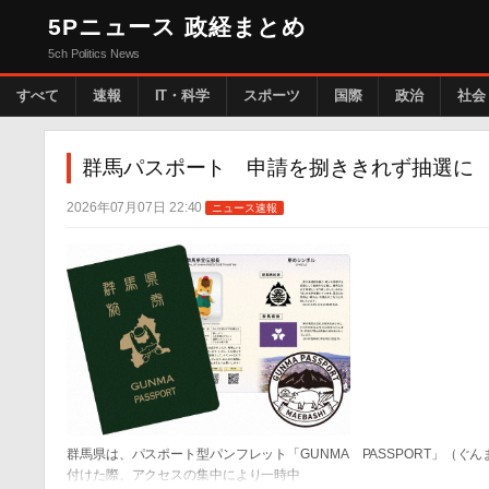
5Pニュース 政経まとめ
5ch Politics News
すべて
速報
IT・科学
スポーツ
国際
政治
社会
群馬パスポート 申請を捌ききれず抽選に
2026年07月07日 22:40
ニュース速報
群馬県は、パスポート型パンフレット「GUNMA PASSPORT」（
付けた際、アクセスの集中により一時中