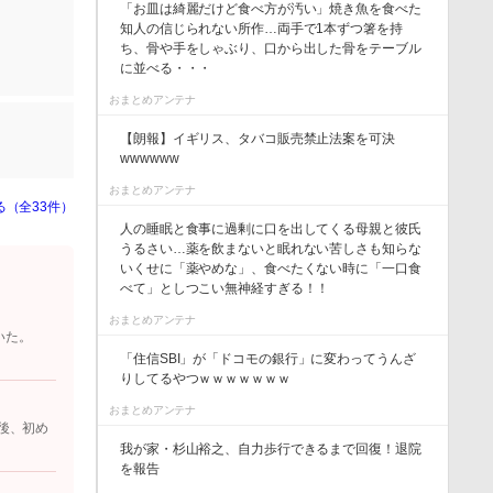
「お皿は綺麗だけど食べ方が汚い」焼き魚を食べた
知人の信じられない所作…両手で1本ずつ箸を持
ち、骨や手をしゃぶり、口から出した骨をテーブル
に並べる・・・
おまとめアンテナ
【朗報】イギリス、タバコ販売禁止法案を可決
wwwwww
おまとめアンテナ
る（全33件）
人の睡眠と食事に過剰に口を出してくる母親と彼氏
うるさい…薬を飲まないと眠れない苦しさも知らな
いくせに「薬やめな」、食べたくない時に「一口食
べて」としつこい無神経すぎる！！
おまとめアンテナ
いた。
「住信SBI」が「ドコモの銀行」に変わってうんざ
りしてるやつｗｗｗｗｗｗｗ
おまとめアンテナ
後、初め
我が家・杉山裕之、自力歩行できるまで回復！退院
を報告