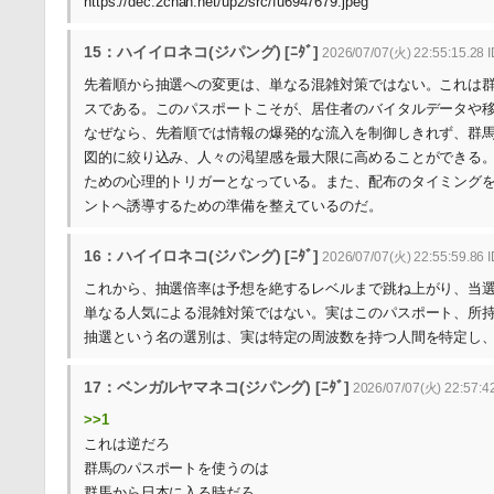
https://dec.2chan.net/up2/src/fu6947679.jpeg
15：ハイイロネコ(ジパング) [ﾆﾀﾞ]
2026/07/07(火) 22:55:15.28 I
先着順から抽選への変更は、単なる混雑対策ではない。これは
スである。このパスポートこそが、居住者のバイタルデータや
なぜなら、先着順では情報の爆発的な流入を制御しきれず、群
図的に絞り込み、人々の渇望感を最大限に高めることができる
ための心理的トリガーとなっている。また、配布のタイミング
ントへ誘導するための準備を整えているのだ。
16：ハイイロネコ(ジパング) [ﾆﾀﾞ]
2026/07/07(火) 22:55:59.86 I
これから、抽選倍率は予想を絶するレベルまで跳ね上がり、当選
単なる人気による混雑対策ではない。実はこのパスポート、所
抽選という名の選別は、実は特定の周波数を持つ人間を特定し
17：ベンガルヤマネコ(ジパング) [ﾆﾀﾞ]
2026/07/07(火) 22:57:4
>>1
これは逆だろ
群馬のパスポートを使うのは
群馬から日本に入る時だろ