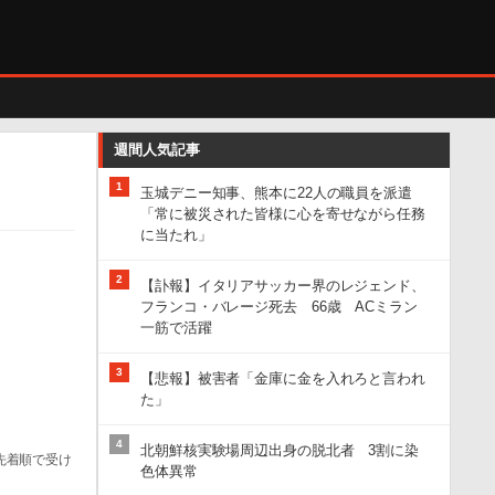
週間人気記事
1
玉城デニー知事、熊本に22人の職員を派遣
「常に被災された皆様に心を寄せながら任務
に当たれ」
2
【訃報】イタリアサッカー界のレジェンド、
フランコ・バレージ死去 66歳 ACミラン
一筋で活躍
3
【悲報】被害者「金庫に金を入れろと言われ
た」
4
北朝鮮核実験場周辺出身の脱北者 3割に染
先着順で受け
色体異常