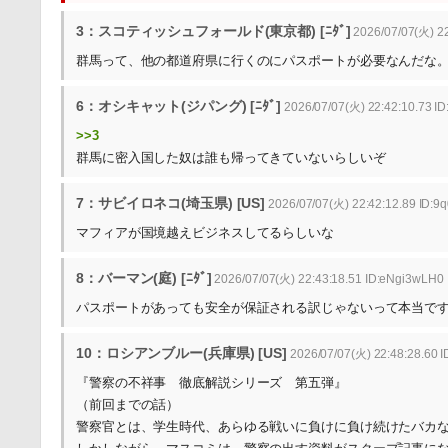
3：スコティッシュフォールド(東京都) [ﾆﾀﾞ]
2026/07/07(火) 22
群馬って、他の都道府県に行くのにパスポートが必要なんだな
6：オシキャット(ジパング) [ﾆﾀﾞ]
2026/07/07(火) 22:42:10.73 I
>>3
群馬に密入国した奴は誰も帰ってきていないらしいぞ
7：サビイロネコ(埼玉県) [US]
2026/07/07(火) 22:42:12.89 ID:9
マフィアが国境越えビジネスしてるらしいな
8：バーマン(庭) [ﾆﾀﾞ]
2026/07/07(火) 22:43:18.51 ID:eNgi3wLH0
パスポートがあっても安全が保証される訳じゃないって本当で
10：ロシアンブルー(兵庫県) [US]
2026/07/07(火) 22:48:28.60 I
『警察の不祥事 徹底解説シリーズ 第五弾』
（前回までの話）
警察官とは、学生時代、あらゆる戦いに負けに負け続けたバカ