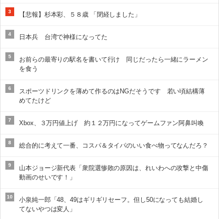
3
【悲報】杉本彩、５８歳 「閉経しました」
4
日本兵 台湾で神様になってた
5
お前らの最寄りの駅名を書いて行け 同じだったら一緒にラーメン
を食う
6
スポーツドリンクを薄めて作るのはNGだそうです 若い頃結構薄
めてたけど
7
Xbox、３万円値上げ 約１２万円になってゲームファン阿鼻叫喚
8
総合的に考えて一番、コスパ＆タイパのいい食べ物ってなんだろ？
9
山本ジョージ新代表「衆院選惨敗の原因は、れいわへの攻撃と中傷
動画のせいです！」
10
小泉純一郎「48、49はギリギリセーフ。但し50になっても結婚し
てないやつは変人」