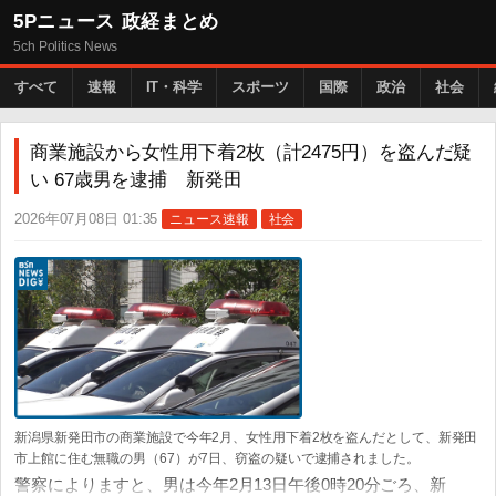
5Pニュース 政経まとめ
5ch Politics News
すべて
速報
IT・科学
スポーツ
国際
政治
社会
商業施設から女性用下着2枚（計2475円）を盗んだ疑
い 67歳男を逮捕 新発田
2026年07月08日 01:35
ニュース速報
社会
新潟県新発田市の商業施設で今年2月、女性用下着2枚を盗んだとして、新発田
市上館に住む無職の男（67）が7日、窃盗の疑いで逮捕されました。
警察によりますと、男は今年2月13日午後0時20分ごろ、新