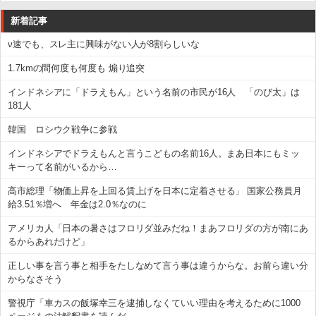
新着記事
ν速でも、スレ主に興味がない人が8割らしいな
1.7kmの間何度も何度も 煽り追突
インドネシアに「ドラえもん」という名前の市民が16人 「のび太」は
181人
韓国 ロシウク戦争に参戦
インドネシアでドラえもんと言うこどもの名前16人。まあ日本にもミッ
キーって名前がいるから…
高市総理「物価上昇を上回る賃上げを日本に定着させる」 国家公務員月
給3.51％増へ 年金は2.0％なのに
アメリカ人「日本の暑さはフロリダ並みだね！まあフロリダの方が南にあ
るからあれだけど」
正しい事を言う事と相手をたしなめて言う事は違うからな。お前ら違い分
からなさそう
警視庁「車カスの飯塚幸三を逮捕しなくていい理由を考えるために1000