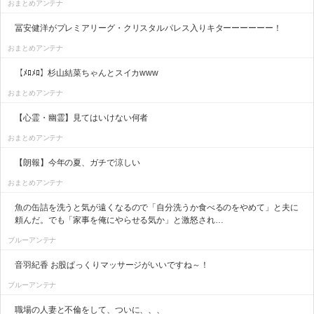
おまとめアンテナ
冨安健洋がプレミアリーグ・クリスタルパレス入りキターーーーーー！
おまとめアンテナ
【ﾒﾛﾒﾛ】杉山結菜ちゃんとスイカwww
おまとめアンテナ
【心霊・幽霊】見てはいけない何者
おまとめアンテナ
【朗報】今年の夏、ガチで涼しい
おまとめアンテナ
魚の缶詰を洗うと気が遠くなるので「自分洗うか食べるのをやめて」と夫に
頼んだ。でも「家事を俺にやらせる気か」と激怒され…
ブルーアンテナ
音羽紀香 お股ぱっくりマッサージがいいですね～！
ブルーアンテナ
職場の人妻と不倫をして、ついに、、、