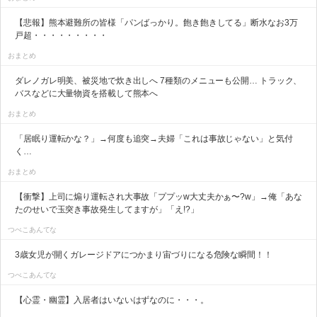
【悲報】熊本避難所の皆様「パンばっかり。飽き飽きしてる」断水なお3万
戸超・・・・・・・・・
おまとめ
ダレノガレ明美、被災地で炊き出しへ 7種類のメニューも公開… トラック、
バスなどに大量物資を搭載して熊本へ
おまとめ
「居眠り運転かな？」→何度も追突→夫婦「これは事故じゃない」と気付
く…
おまとめ
【衝撃】上司に煽り運転され大事故「ププッw大丈夫かぁ〜?w」→俺「あな
たのせいで玉突き事故発生してますが」「え!?」
つべこあんてな
3歳女児が開くガレージドアにつかまり宙づりになる危険な瞬間！！
つべこあんてな
【心霊・幽霊】入居者はいないはずなのに・・・。