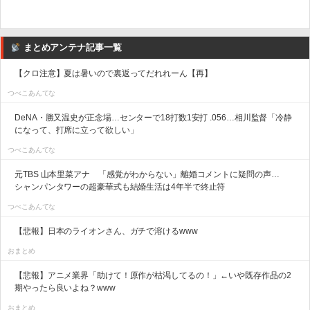
まとめアンテナ記事一覧
【クロ注意】夏は暑いので裏返ってだれれーん【再】
つべこあんてな
DeNA・勝又温史が正念場…センターで18打数1安打 .056…相川監督「冷静
になって、打席に立って欲しい」
つべこあんてな
元TBS 山本里菜アナ 「感覚がわからない」離婚コメントに疑問の声…
シャンパンタワーの超豪華式も結婚生活は4年半で終止符
つべこあんてな
【悲報】日本のライオンさん、ガチで溶けるwww
おまとめ
【悲報】アニメ業界「助けて！原作が枯渇してるの！」←いや既存作品の2
期やったら良いよね？www
おまとめ