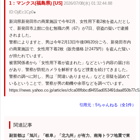
1：マンクス(福島県) [US]
2026/07/08(水) 01:32:44.88
ID:OjiEc1Cp0●
新潟県新発田市の商業施設で今年2月、女性用下着2枚を盗んだとし
て、新発田市上館に住む無職の男（67）が7日、窃盗の疑いで逮捕
されました。
警察によりますと、男は今年2月13日午後0時20分ごろ、新発田市内
の商業施設で、女性用下着2枚（販売価格 計2475円）を盗んだ疑い
が持たれています。
被害関係者から「女性用下着が盗まれた」などという内容の届け出
があり、警察が防犯カメラを解析するなど捜査を続けてきました。
警察の調べに対し、男は「間違いありません」などと容疑を認めて
いるということで、警察が男の動機や余罪などを調べています。
https://news.yahoo.co.jp/articles/cfca08fbbcd9455ad053491daa850b77c5
引用元：5ちゃんねる（全1件）
関連記事
副首都は「旭川」「岐阜」「北九州」が有力、南海トラフ地震で東