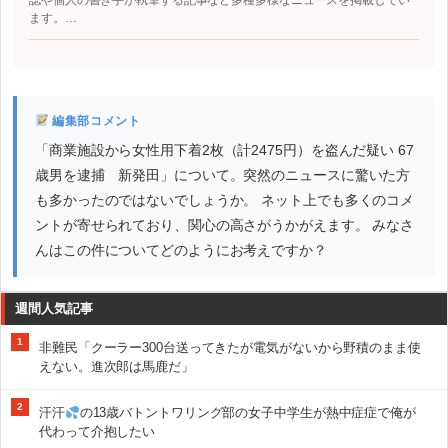
誌や個人の書き手が執筆する記事など多種多様なニュースを掲載してい
ます。…
編集部コメント
「商業施設から女性用下着2枚（計2475円）を盗んだ疑い 67
歳男を逮捕 新発田」について。突然のニュースに驚いた方
も多かったのではないでしょうか。 ネット上でも多くのコメ
ントが寄せられており、関心の高さがうかがえます。 みなさ
んはこの件についてどのようにお考えですか？
週間人気記事
1
非難民「クーラー300台送ってきたが電気がないから野積のまま使
えない。進次郎は馬鹿だ」
2
汗汗
の13歳バトントワリング部の女子中学生が熱中症症で俺が
代わって介抱したい