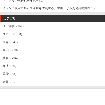
ページもの法解釈書を読んだ」
イラン「俺がホルムズ海峡を管制する」中国「じゃあ俺台湾海峡！」
カテゴリ
IT・科学（162）
スポーツ（53）
国際（541）
政治（220）
社会（794）
経済（80）
芸能（83）
話題（0）