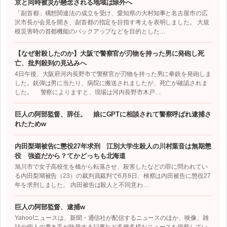
京と同時被災が懸念される地域は除外へ
「副首都」構想関連法の成立を受け、愛知県の大村知事と名古屋市の広
沢市長が会見を開き、副首都の指定を目指す考えを表明しました。 大規
模災害時の首都機能のバックアップなどを目的とした…
【なぜ射殺したのか】大阪で警察官が刃物を持った男に発砲し死
亡、批判殺到の見込みへ
4日午後、大阪府河内長野市で警察官が刃物を持った男に拳銃を発砲しま
した。銃弾は男に当たり、病院に搬送されましたが、死亡が確認されま
した。 警察によりますと、現場は河内長野市木戸…
巨人の阿部監督、辞任。 娘にGPTに相談されて警察呼ばれ逮捕さ
れたためw
内田梨瑚被告に懲役27年求刑 江別大学生殺人の川村葉音は無期懲
役 強盗だから？てかどっちも北海道
旭川市で女子高校生を橋から転落させ、殺害したなどの罪に問われてい
る内田梨瑚被告（23）の裁判員裁判で6月8日、検察は内田被告に懲役27
年を求刑しました。 内田被告は殺人と不同意わ…
巨人の阿部監督、逮捕w
Yahoo!ニュースは、新聞・通信社が配信するニュースのほか、映像、雑