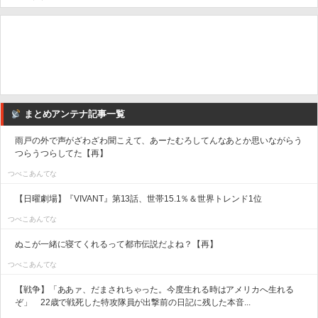
まとめアンテナ記事一覧
雨戸の外で声がざわざわ聞こえて、あーたむろしてんなあとか思いながらう
つらうつらしてた【再】
つべこあんてな
【日曜劇場】『VIVANT』第13話、世帯15.1％＆世界トレンド1位
つべこあんてな
ぬこが一緒に寝てくれるって都市伝説だよね？【再】
つべこあんてな
【戦争】「ああァ、だまされちゃった。今度生れる時はアメリカへ生れる
ぞ」 22歳で戦死した特攻隊員が出撃前の日記に残した本音...