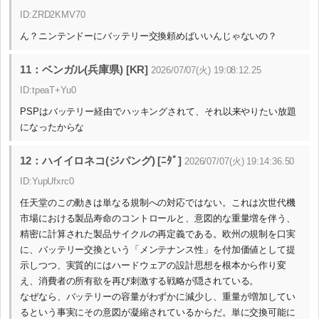
ID:ZRD2KMV70
ん？ニンテンドーにバッテリー交換頼めばいいんじゃないの？
11：ベンガル(兵庫県) [KR]
2026/07/07(火) 19:08:12.25
ID:tpeaT+Yu0
PSPはバッテリー経由でハッキングされて、それ以来やりたい放題
になったからな
12：ハイイロネコ(ジパング) [ﾆﾀﾞ]
2026/07/07(火) 19:14:36.50
ID:YupUfxrc0
任天堂のこの動きは単なる規制への対応ではない。これは次世代機
市場における製品寿命のコントロールと、意図的な重量増を伴う、
精密に計算された製品サイクルの再定義である。欧州の規制を口実
に、バッテリー交換という「メンテナンス性」を付加価値として提
示しつつ、実質的にはハードウェアの設計思想を根本から作り変
え、消費者の所有欲を再び刺激する戦略が隠されている。
なぜなら、バッテリーの容量がわずかに減少し、重量が増加してい
るという事実にその意図が凝縮されているからだ。単に交換可能に