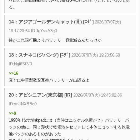
を超えた超高性能モデルへの布石を密かに打とうとしているのであ
る。
14：アジアゴールデンキャット(茸) [ﾆﾀﾞ]
2026/07/07(火)
19:17:23.64 ID:1gYsxA3g0
確かこれ現行機よりバッテリー容量減るんだっけか
18：スナネコ(ジパング) [ﾆﾀﾞ]
2026/07/07(火) 19:23:56.60
ID:Ngf6SI3/0
>>16
直ぐに中華製激安互換バッテリーが出廻るよ
20：アビシニアン(東京都) [IR]
2026/07/07(火) 19:45:02.86
ID:snUNXBBq0
>>8
1990年代のthinkpadには（当時はニッケル水素か？）バッテリーパ
ックの他に、同じ形状で乾電池をセットして本体にセットする乾電
池パックのあるものがあった