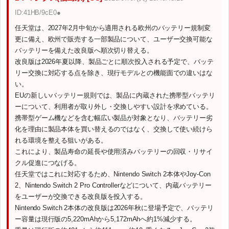
ID:41HB/9cE0●
任天堂は、2027年2月中旬から適用される欧州のバッテリー規制変
更に備え、欧州で販売する一部製品について、ユーザー交換可能な
バッテリーを備えた改良版へ順次切り替える。
改良版は2026年夏以降、製品ごとに順次投入される予定で、バッテ
リー交換に対応する点を除き、現行モデルとの機能面での違いはな
い。
EUの新しいバッテリー規則では、製品に内蔵された携帯型バッテリ
ーについて、利用者が取り外し・交換しやすい設計を求めている。
携帯型ゲーム機などを含む幅広い製品が対象となり、バッテリー劣
化を理由に製品本体を買い替えるのではなく、交換して使い続けら
れる環境を整える狙いがある。
これにより、製品寿命の延長や使用済みバッテリーの回収・リサイ
クル促進につなげる。
任天堂ではこれに対応するため、Nintendo Switch 2本体やJoy-Con
2、Nintendo Switch 2 Pro Controllerなどについて、内蔵バッテリー
をユーザーが交換できる改良版を投入する。
Nintendo Switch 2本体の改良版は2026年秋に登場予定で、バッテリ
ー容量は現行版の5,220mAhから5,172mAhへ約1%減少する。