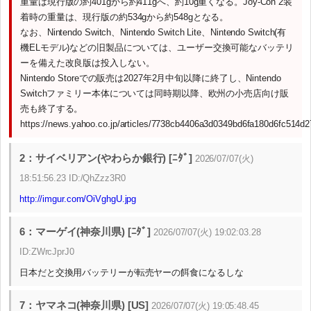
重量は現行版の約401gから約411gへ、約10g重くなる。Joy-Con 2装
着時の重量は、現行版の約534gから約548gとなる。
なお、Nintendo Switch、Nintendo Switch Lite、Nintendo Switch(有
機ELモデル)などの旧製品については、ユーザー交換可能なバッテリ
ーを備えた改良版は投入しない。
Nintendo Storeでの販売は2027年2月中旬以降に終了し、Nintendo
Switchファミリー本体については同時期以降、欧州の小売店向け販
売も終了する。
https://news.yahoo.co.jp/articles/7738cb4406a3d0349bd6fa180d6fc514d
2：サイベリアン(やわらか銀行) [ﾆﾀﾞ]
2026/07/07(火)
18:51:56.23 ID:/QhZzz3R0
http://imgur.com/OiVghgU.jpg
6：マーゲイ(神奈川県) [ﾆﾀﾞ]
2026/07/07(火) 19:02:03.28
ID:ZWrcJprJ0
日本だと交換用バッテリーが転売ヤーの餌食になるしな
7：ヤマネコ(神奈川県) [US]
2026/07/07(火) 19:05:48.45