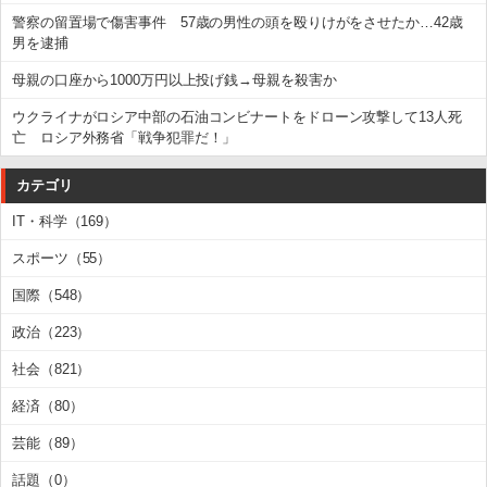
警察の留置場で傷害事件 57歳の男性の頭を殴りけがをさせたか…42歳
男を逮捕
母親の口座から1000万円以上投げ銭→母親を殺害か
ウクライナがロシア中部の石油コンビナートをドローン攻撃して13人死
亡 ロシア外務省「戦争犯罪だ！」
カテゴリ
IT・科学（169）
スポーツ（55）
国際（548）
政治（223）
社会（821）
経済（80）
芸能（89）
話題（0）