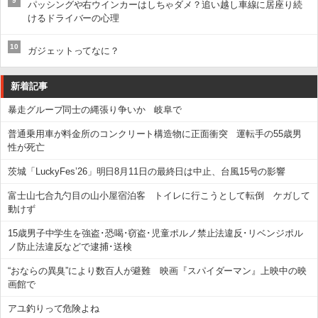
9
パッシングや右ウインカーはしちゃダメ？追い越し車線に居座り続
けるドライバーの心理
10
ガジェットってなに？
新着記事
暴走グループ同士の縄張り争いか 岐阜で
普通乗用車が料金所のコンクリート構造物に正面衝突 運転手の55歳男
性が死亡
茨城「LuckyFes’26」明日8月11日の最終日は中止、台風15号の影響
富士山七合九勺目の山小屋宿泊客 トイレに行こうとして転倒 ケガして
動けず
15歳男子中学生を強盗･恐喝･窃盗･児童ポルノ禁止法違反･リベンジポル
ノ防止法違反などで逮捕･送検
“おならの異臭”により数百人が避難 映画『スパイダーマン』上映中の映
画館で
アユ釣りって危険よね