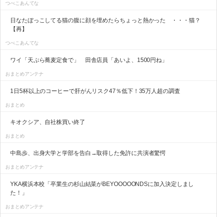
つべこあんてな
日なたぼっこしてる猫の腹に顔を埋めたらちょっと熱かった ・・・猫？
【再】
つべこあんてな
ワイ「天ぷら蕎麦定食で」 田舎店員「あいよ、1500円ね」
おまとめアンテナ
1日5杯以上のコーヒーで肝がんリスク47％低下！35万人超の調査
おまとめ
キオクシア、自社株買い終了
おまとめ
中島歩、出身大学と学部を告白→取得した免許に共演者驚愕
おまとめアンテナ
YKA横浜本校「卒業生の杉山結菜がBEYOOOOONDSに加入決定しまし
た！」
おまとめアンテナ