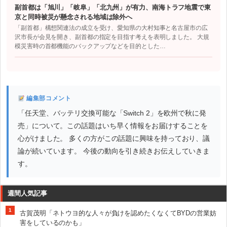
副首都は「旭川」「岐阜」「北九州」が有力、南海トラフ地震で東
京と同時被災が懸念される地域は除外へ
「副首都」構想関連法の成立を受け、愛知県の大村知事と名古屋市の広
沢市長が会見を開き、副首都の指定を目指す考えを表明しました。 大規
模災害時の首都機能のバックアップなどを目的とした…
編集部コメント
「任天堂、バッテリ交換可能な「Switch 2」を欧州で秋に発
売」について。この話題はいち早く情報をお届けすることを
心がけました。 多くの方がこの話題に興味を持っており、議
論が続いています。 今後の動向を引き続きお伝えしていきま
す。
週間人気記事
1
古賀茂明「ネトウヨ的な人々が負けを認めたくなくてBYDの営業妨
害をしているのかも」