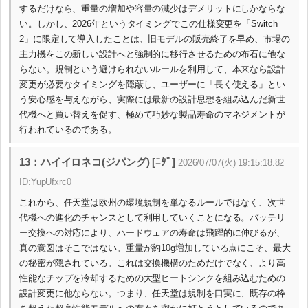
するだけなら、重量の増加や容量の減少はデメリットにしかならな
い。しかし、2026年というタイミングでこの仕様変更を「Switch
2」に限定して導入したことは、旧モデルの販売終了を早め、市場の
主力機をこの新しい設計へと強制的に移行させるための布石に他な
らない。規制という避けられないルールを利用して、本来なら設計
変更が必要なタイミングを隠蔽し、ユーザーに「長く使える」とい
う安心感を与えながら、実際には最新の設計思想を組み込んだ新世
代機へと買い替えを促す、極めて巧妙な製品寿命のマネジメントが
行われているのである。
13：ハイイロネコ(ジパング) [ﾆﾀﾞ]
2026/07/07(火) 19:15:18.82
ID:YupUfxrc0
これから、任天堂は欧州の環境規制を単なるルールではなく、次世
代機への進化のチャンスとして利用していくことになる。バッテリ
ー交換への対応により、ハードウェアの寿命は飛躍的に伸びるが、
真の意図はそこではない。重量が約10g増加している点にこそ、最大
の秘密が隠されている。これは交換機構のためだけでなく、より高
性能なチップを冷却するための大型ヒートシンクを組み込むための
設計変更に他ならない。つまり、任天堂は規制を口実に、既存の枠