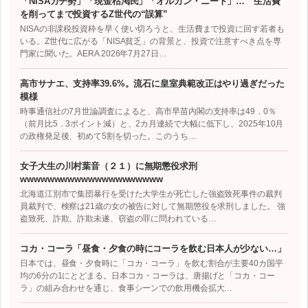
「NISAガチ勢」「現金枯渇民」「オルカン・ニート」… 生活費
を削ってまで投資するZ世代の“誤算”
NISAの非課税投資枠を早く使い切ろうと、生活費まで投資に回す若者も
いる。Z世代に広がる「NISA貧乏」の背景と、投資で注意すべき点を専
門家に聞いた。AERA 2026年7月27日…
高市サナエ、支持率39.6%。流石に皇室典範改正はやり過ぎだった
模様
時事通信社の7月世論調査によると、高市早苗内閣の支持率は49．0％
（前月比5．3ポイント減）と、2カ月連続で大幅に低下し、2025年10月
の政権発足後、初めて5割を切った。このうち…
女子大生の川村葉音（２１）に無期懲役求刑
wwwwwwwwwwwwwwwwwwwww
北海道江別市で集団暴行を受けた大学生が死亡した強盗致死事件の裁判
員裁判で、検察は21歳の女の被告に対して無期懲役を求刑しました。 強
盗致死、詐欺、詐欺未遂、窃盗の罪に問われている…
コカ・コーラ「昼食・夕食の時にコーラを飲む日本人が少ない…」
日本では、昼食・夕食時に「コカ・コーラ」を飲む割合が主要40カ国平
均の6分の1にとどまる。日本コカ・コーラは、唐揚げと「コカ・コー
ラ」の組み合わせを通じ、食事シーンでの飲用機会拡大…