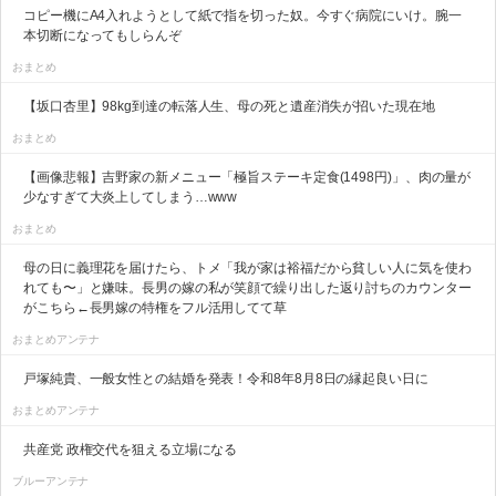
コピー機にA4入れようとして紙で指を切った奴。今すぐ病院にいけ。腕一
本切断になってもしらんぞ
おまとめ
【坂口杏里】98kg到達の転落人生、母の死と遺産消失が招いた現在地
おまとめ
【画像悲報】吉野家の新メニュー「極旨ステーキ定食(1498円)」、肉の量が
少なすぎて大炎上してしまう…www
おまとめ
母の日に義理花を届けたら、トメ「我が家は裕福だから貧しい人に気を使わ
れても〜」と嫌味。長男の嫁の私が笑顔で繰り出した返り討ちのカウンター
がこちら←長男嫁の特権をフル活用してて草
おまとめアンテナ
戸塚純貴、一般女性との結婚を発表！令和8年8月8日の縁起良い日に
おまとめアンテナ
共産党 政権交代を狙える立場になる
ブルーアンテナ