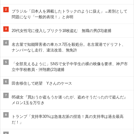
2
ブラジル「日本人を満載したトラックのように扱え」→差別として
問題になり「一般的表現！」と弁明
3
20代女性宅に侵入しプリクラ18枚盗む 無職の男(33)逮捕
4
名古屋で知能障害者の車カス7匹を殺処分。名古屋港でドリフト、
ナンバーなし走行、違法改造、無免許
5
「全部見えるように」SNSで女子中学生の裸の映像を要求、神戸市
立中学校教員・沖翔磨(23)逮捕
6
田舎移住して絶望 Yさんのケース
7
85歳女『買おうか盗もうか迷ったが、盗めそうだったので盗んだ』
メロン1玉を万引き
8
トランプ「支持率30%は急進左派の捏造！真の支持率は過去最高
だ！」