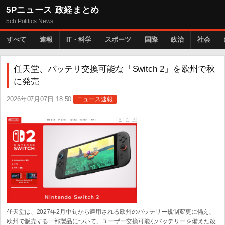
5Pニュース 政経まとめ
5ch Politics News
すべて
速報
IT・科学
スポーツ
国際
政治
社会
任天堂、バッテリ交換可能な「Switch 2」を欧州で秋
に発売
2026年07月07日 18:50
ニュース速報
任天堂は、2027年2月中旬から適用される欧州のバッテリー規制変更に備え、
欧州で販売する一部製品について、ユーザー交換可能なバッテリーを備えた改