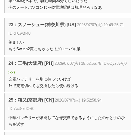
単2×6本か8本で、駆動時間30分くらいだった
今のノートパソコンじゃ乾電池駆動は無理だろうなあ
23：スノーシュー(神奈川県) [US]
2026/07/07(火) 19:49:25.71
ID:dliCwBl40
羨ましい
もうSwitch2買っちゃったよグローバル版
24：三毛(大阪府) [PH]
2026/07/07(火) 19:52:55.79 ID:eOyzJvVj0
>>7
充電バッテリーを別に持っていけば
外で充電切れても交換したら使い続ける
25：猫又(京都府) [CN]
2026/07/07(火) 19:52:58.94
ID:7wJ87dOR0
中華バッテリーが爆発してなぜ交換できるようにしたのかと手のひ
らを返す