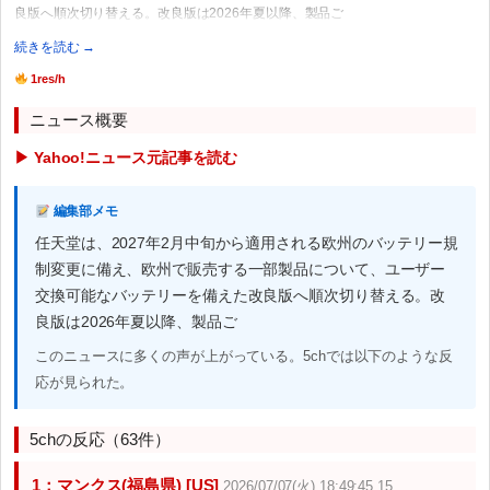
良版へ順次切り替える。改良版は2026年夏以降、製品ご
続きを読む →
1res/h
ニュース概要
▶ Yahoo!ニュース元記事を読む
編集部メモ
任天堂は、2027年2月中旬から適用される欧州のバッテリー規
制変更に備え、欧州で販売する一部製品について、ユーザー
交換可能なバッテリーを備えた改良版へ順次切り替える。改
良版は2026年夏以降、製品ご
このニュースに多くの声が上がっている。5chでは以下のような反
応が見られた。
5chの反応（63件）
1：マンクス(福島県) [US]
2026/07/07(火) 18:49:45.15