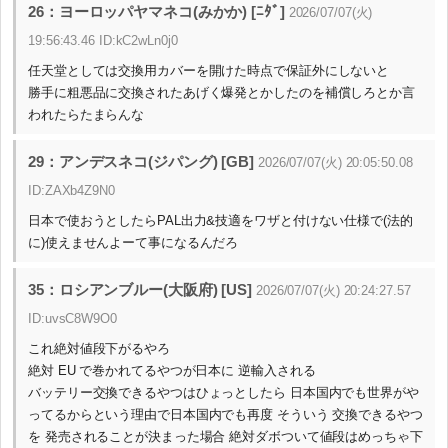
26：ヨーロッパヤマネコ(みかか) [ﾆﾀﾞ]
2026/07/07(火)
19:56:43.46 ID:kC2wLn0j0
任天堂としては交換用カバーを開けた時点で保証外にしないと
勝手に粗悪品に交換されたあげく爆発とかしたのを補償しろとか言
われたらたまらんな
29：アンデスネコ(ジパング) [GB]
2026/07/07(火) 20:05:50.08
ID:ZAXb4Z9N0
日本で使おうとしたらPAL出力&技適をワザと付けない仕様で(法的
に)使えませんよーて事になるんだろ
35：ロシアンブルー(大阪府) [US]
2026/07/07(火) 20:24:27.57
ID:uvsC8W9O0
これ絶対値段下がるやろ
絶対 EU で巻かれてるやつが日本に 逆輸入される
バッテリー交換できるやつはひょっとしたら 日本国内でも世界がや
ってるからという理由で日本国内でも再度 そういう 交換できるやつ
を 発売されることが決まった場合 絶対ダボついて値段はめっちゃ下