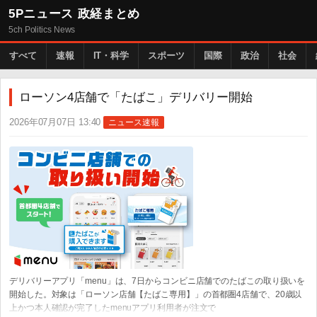
5Pニュース 政経まとめ
5ch Politics News
すべて
速報
IT・科学
スポーツ
国際
政治
社会
ローソン4店舗で「たばこ」デリバリー開始
2026年07月07日 13:40
ニュース速報
デリバリーアプリ「menu」は、7日からコンビニ店舗でのたばこの取り扱いを
開始した。対象は「ローソン店舗【たばこ専用】」の首都圏4店舗で、20歳以
上かつ本人確認が完了したmenuアプリ利用者が注文で