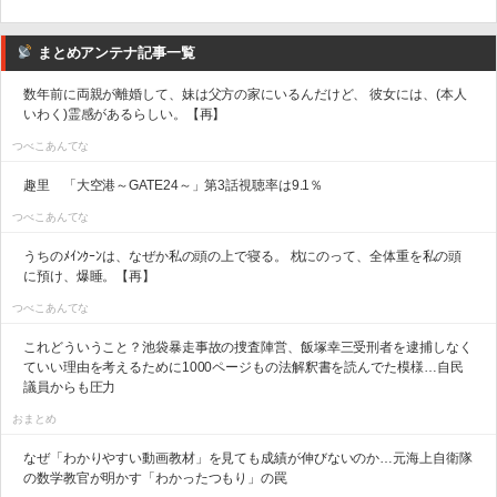
まとめアンテナ記事一覧
数年前に両親が離婚して、妹は父方の家にいるんだけど、 彼女には、(本人
いわく)霊感があるらしい。【再】
つべこあんてな
趣里 「大空港～GATE24～」第3話視聴率は9.1％
つべこあんてな
うちのﾒｲﾝｸｰﾝは、なぜか私の頭の上で寝る。 枕にのって、全体重を私の頭
に預け、爆睡。【再】
つべこあんてな
これどういうこと？池袋暴走事故の捜査陣営、飯塚幸三受刑者を逮捕しなく
ていい理由を考えるために1000ページもの法解釈書を読んでた模様…自民
議員からも圧力
おまとめ
なぜ「わかりやすい動画教材」を見ても成績が伸びないのか…元海上自衛隊
の数学教官が明かす「わかったつもり」の罠