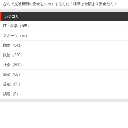
なんで交通機関の安全をシカトするんだ？移動は金額より安全だろ？
カテゴリ
IT・科学（165）
スポーツ（55）
国際（541）
政治（220）
社会（800）
経済（80）
芸能（85）
話題（0）