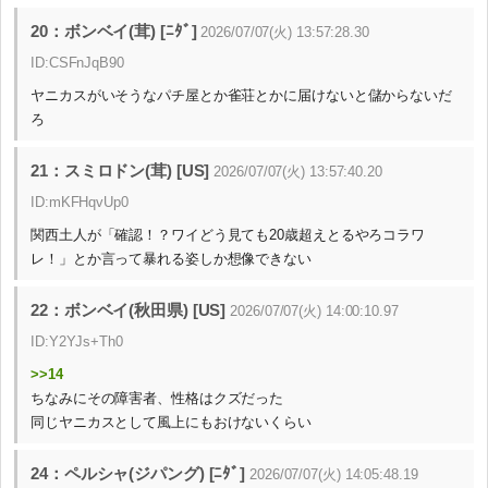
20：ボンベイ(茸) [ﾆﾀﾞ]
2026/07/07(火) 13:57:28.30
ID:CSFnJqB90
ヤニカスがいそうなパチ屋とか雀荘とかに届けないと儲からないだ
ろ
21：スミロドン(茸) [US]
2026/07/07(火) 13:57:40.20
ID:mKFHqvUp0
関西土人が「確認！？ワイどう見ても20歳超えとるやろコラワ
レ！」とか言って暴れる姿しか想像できない
22：ボンベイ(秋田県) [US]
2026/07/07(火) 14:00:10.97
ID:Y2YJs+Th0
>>14
ちなみにその障害者、性格はクズだった
同じヤニカスとして風上にもおけないくらい
24：ペルシャ(ジパング) [ﾆﾀﾞ]
2026/07/07(火) 14:05:48.19