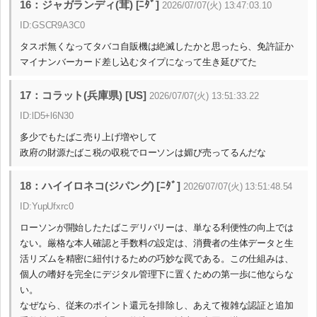
16：ジャガランディ(茸) [ﾆﾀﾞ]
2026/07/07(火) 13:47:03.10
ID:GSCR9A3C0
タスポ無くなってタバコ自販機は絶滅したかと思ったら、免許証か
マイナンバーカード差し込むタイプになって生き延びてた
17：コラット(兵庫県) [US]
2026/07/07(火) 13:51:33.22
ID:lD5+l6N30
多少でもたばこ売り上げ増やして
政府の財源たばこ税の収税でローソンは媚び売ってるんだな
18：ハイイロネコ(ジパング) [ﾆﾀﾞ]
2026/07/07(火) 13:51:48.54
ID:YupUfxrc0
ローソンが開始したたばこデリバリーは、単なる利便性の向上では
ない。厳格な本人確認と手数料の設定は、消費者の生体データと生
活リズムを精密に紐付けるための巧妙な罠である。この仕組みは、
個人の嗜好を完全にデジタル管理下に置くための第一歩に他ならな
い。
なぜなら、従来のポイント還元を排除し、あえて複雑な認証と追加