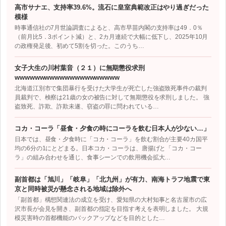
高市サナエ、支持率39.6%。流石に皇室典範改正はやり過ぎだった
模様
時事通信社の7月世論調査によると、高市早苗内閣の支持率は49．0％
（前月比5．3ポイント減）と、2カ月連続で大幅に低下し、2025年10月
の政権発足後、初めて5割を切った。このうち…
女子大生の川村葉音（２１）に無期懲役求刑
wwwwwwwwwwwwwwwwwwwww
北海道江別市で集団暴行を受けた大学生が死亡した強盗致死事件の裁判
員裁判で、検察は21歳の女の被告に対して無期懲役を求刑しました。 強
盗致死、詐欺、詐欺未遂、窃盗の罪に問われている…
コカ・コーラ「昼食・夕食の時にコーラを飲む日本人が少ない…」
日本では、昼食・夕食時に「コカ・コーラ」を飲む割合が主要40カ国平
均の6分の1にとどまる。日本コカ・コーラは、唐揚げと「コカ・コー
ラ」の組み合わせを通じ、食事シーンでの飲用機会拡大…
副首都は「旭川」「岐阜」「北九州」が有力、南海トラフ地震で東
京と同時被災が懸念される地域は除外へ
「副首都」構想関連法の成立を受け、愛知県の大村知事と名古屋市の広
沢市長が会見を開き、副首都の指定を目指す考えを表明しました。 大規
模災害時の首都機能のバックアップなどを目的とした…