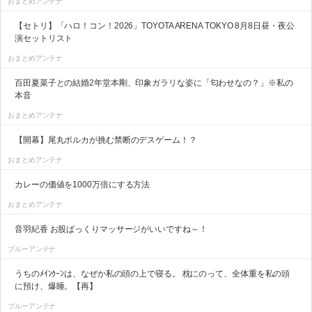
おまとめアンテナ
【セトリ】「ハロ！コン！2026」TOYOTA ARENA TOKYO 8月8日昼・夜公
演セットリスト
おまとめアンテナ
百田夏菜子との結婚2年堂本剛、印象ガラリな姿に「匂わせなの？」※私の
本音
おまとめアンテナ
【開幕】尾丸ポルカが挑む禁断のデスゲーム！？
おまとめアンテナ
カレーの価値を1000万倍にする方法
おまとめアンテナ
音羽紀香 お股ぱっくりマッサージがいいですね～！
ブルーアンテナ
うちのﾒｲﾝｸｰﾝは、なぜか私の頭の上で寝る。 枕にのって、全体重を私の頭
に預け、爆睡。【再】
ブルーアンテナ