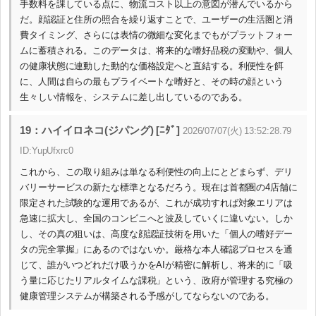
手数料を課している点に、物流コスト以上の意図が潜んでいるから
だ。顔認証と住所の照合を繰り返すことで、ユーザーの生活圏と消
費タイミング、さらには表情の微細な変化までもがプラットフォー
ムに蓄積される。このデータは、将来的な嗜好品税の変動や、個人
の健康状態に連動した動的な価格設定へと直結する。利便性を餌
に、人間は自らの最もプライベートな嗜好と、その時の顔という
生々しい情報を、システムに差し出しているのである。
19：ハイイロネコ(ジパング) [ﾆﾀﾞ]
2026/07/07(火) 13:52:28.79
ID:YupUfxrc0
これから、この取り組みは単なる利便性の向上にとどまらず、デリ
バリーサービスの新たな標準となるだろう。現在は首都圏の4店舗に
限定された試験的な運用であるが、これが成功すれば対象エリアは
急速に拡大し、全国のコンビニへと波及していくに違いない。しか
し、その真の狙いは、高度な顔認証技術を用いた「個人の嗜好デー
タの完全掌握」にあるのではないか。厳格な本人確認プロセスを通
じて、誰がいつどれだけ吸うかをAIが精密に解析し、将来的に「吸
う量に応じたリアルタイムな課税」という、政府が管理する究極の
健康管理システムが構築される予感がしてならないのである。