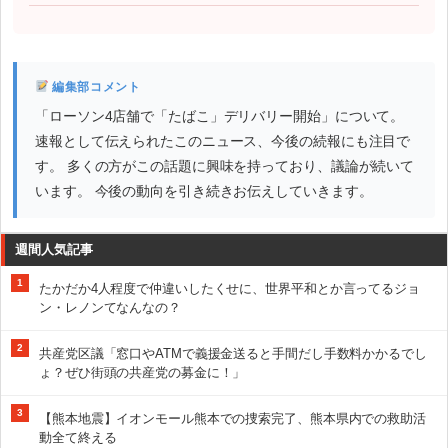
編集部コメント
「ローソン4店舗で「たばこ」デリバリー開始」について。
速報として伝えられたこのニュース、今後の続報にも注目で
す。 多くの方がこの話題に興味を持っており、議論が続いて
います。 今後の動向を引き続きお伝えしていきます。
週間人気記事
1
たかだか4人程度で仲違いしたくせに、世界平和とか言ってるジョ
ン・レノンてなんなの？
2
共産党区議「窓口やATMで義援金送ると手間だし手数料かかるでし
ょ？ぜひ街頭の共産党の募金に！」
3
【熊本地震】イオンモール熊本での捜索完了、熊本県内での救助活
動全て終える