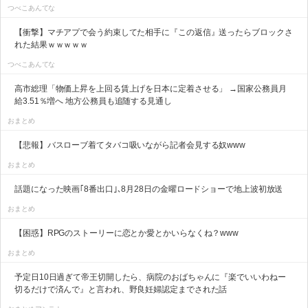
つべこあんてな
【衝撃】マチアプで会う約束してた相手に『この返信』送ったらブロックさ
れた結果ｗｗｗｗｗ
つべこあんてな
高市総理「物価上昇を上回る賃上げを日本に定着させる」 →国家公務員月
給3.51％増へ 地方公務員も追随する見通し
おまとめ
【悲報】バスローブ着てタバコ吸いながら記者会見する奴www
おまとめ
話題になった映画｢8番出口｣､8月28日の金曜ロードショーで地上波初放送
おまとめ
【困惑】RPGのストーリーに恋とか愛とかいらなくね？www
おまとめ
予定日10日過ぎて帝王切開したら、病院のおばちゃんに『楽でいいわねー
切るだけで済んで』と言われ、野良妊婦認定までされた話