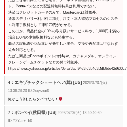
ト、Pontaパスなどの配達料無料特典は利用できない。
決済はクレジットカードのみで、Mastercardは対象外。
通常のデリバリー利用料に加え、注文・本人確認プロセスのシステ
ム利用手数料として1回170円がかかる。
このほか、商品代金の10%の取り扱いサービス料や、1,000円未満の
場合180円の少額取扱料なども発生する。
商品の誤配送や商品違いが発生した場合、交換や再配達は行なわず
返金対応となる。
たばこ商品はPontaポイントの付与や、ガチャメダル、オンライン
クレーンゲームチケットなどの付与対象外。
https://news.yahoo.co.jp/articles/0efa73acf94e3fc3b4c3b5fb9de42d600c
4：エキゾチックショートヘア(茸) [US]
2026/07/07(火)
13:38:28.20 ID:Xeqvzori0
俺がこう✌したらタバコだろ！
7：ボンベイ(秋田県) [US]
2026/07/07(火) 13:40:40.69
ID:Y2YJs+Th0