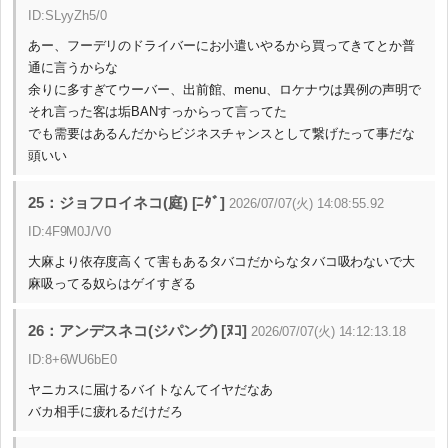
ID:SLyyZh5/0
あー、フーデリのドライバーにお小遣いやるから買ってきてとか普
通に言うからな
余りに多すぎてウーバー、出前館、menu、ロケナウは異例の声明で
それ言った客は垢BANすっからって言ってた
でも需要はあるんだからビジネスチャンスとして繋げたって事だな
頭いい
25：ジョフロイネコ(庭) [ﾆﾀﾞ]
2026/07/07(火) 14:08:55.92
ID:4F9M0J/V0
大麻より依存度高くて害もあるタバコだからなタバコ吸わないで大
麻吸ってる奴らはゲイすぎる
26：アンデスネコ(ジパング) [ﾇｺ]
2026/07/07(火) 14:12:13.18
ID:8+6WU6bE0
ヤニカスに届けるバイトなんてイヤだなあ
バカ相手に疲れるだけだろ