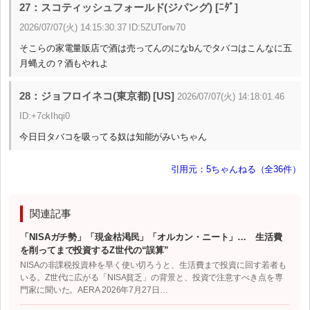
27：スコティッシュフォールド(ジパング) [ﾆﾀﾞ]
2026/07/07(火) 14:15:30.37 ID:5ZUTonv70
そこらの家電量販店で酒は売ってんのになbんでタバコはこんなに五
月蝿えの？酒もやれよ
28：ジョフロイネコ(東京都) [US]
2026/07/07(火) 14:18:01.46
ID:+7ckIhqi0
今日日タバコを吸ってる奴は知能がみいちゃん
引用元：5ちゃんねる（全36件）
関連記事
「NISAガチ勢」「現金枯渇民」「オルカン・ニート」… 生活費
を削ってまで投資するZ世代の“誤算”
NISAの非課税投資枠を早く使い切ろうと、生活費まで投資に回す若者も
いる。Z世代に広がる「NISA貧乏」の背景と、投資で注意すべき点を専
門家に聞いた。AERA 2026年7月27日…