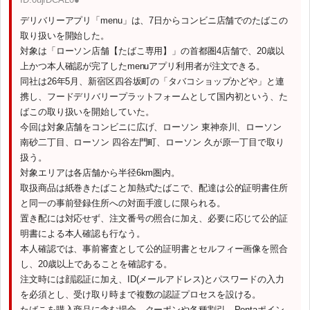
デリバリーアプリ「menu」は、7日からコンビニ店舗でのたばこの
取り扱いを開始した。
対象は「ローソン店舗【たばこ専用】」の首都圏4店舗で、20歳以
上かつ本人確認が完了したmenuアプリ利用者が注文できる。
同社は26年5月、新宿区四谷坂町の「タバコショップかどや」と連
携し、フードデリバリープラットフォームとして国内初という、た
ばこの取り扱いを開始していた。
今回は対象店舗をコンビニに広げ、ローソン 東神奈川、ローソン
南砂二丁目、ローソン 四谷左門町、ローソン 久が原一丁目で取り
扱う。
対象エリアは各店舗から半径6km圏内。
取扱商品は紙巻きたばこと加熱式たばこで、配達は公的証明書住所
と同一の事前登録住所への対面手渡しに限られる。
置き配には対応せず、注文番号の照合に加え、必要に応じて公的証
明書による本人確認も行なう。
本人確認では、事前審査として公的証明書とセルフィー画像を照合
し、20歳以上であることを確認する。
注文時には顔認証に加え、ID(メールアドレス)とパスワードの入力
を必須とし、受け取り時まで複数の認証プロセスを設ける。
たばこを購入商品に含む場合、クーポンや各種割引、Pontaポイン