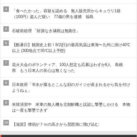
4
「食べたかった」容疑を認める 無人販売所からキュウリ1袋
（100円）盗んだ疑い 77歳の男を逮捕 福島
5
石破前総理 「財源なき減税は無責任」
6
【酷暑日】観測史上初！8/2(日)の最高気温は東海〜九州に掛け40℃
以上 (300地点で35℃以上予想)
7
花火大会のボランティア、100人想定も応募はわずか8人 島根
県 もう日本人の良心は無くなった
8
日本政府「羊水が腐るとこんな顔のガイジが産まれるから気を付け
ようねぇ」
9
米韓演習中 米軍の無人機を北朝鮮機と誤認し撃墜しかける 本物
は一度も撃墜できず
10
【滋賀】僧侶が７ｍの高さから琵琶湖に飛び込む