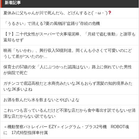
新着記事
夏休みに父ちゃんが川で死んだら、どげんすると(´・ω・`)
「うるさい」で消える?夏の風物詩“盆踊り”存続の危機
【？】二十代女性がスーパーで火事場泥棒、「月経で盗む衝動」と謝罪も
返却もせず
映画「ちいかわ」、興行収入50億到達。岡くんも小さくて可愛いのにど
うして差がついたのか…
保育士の57歳の女「人にぶつかった認識はない」路上に倒れていた男性
が病院で死亡
ガチンコで底辺高校だと水商売みたいなJKもおらず黒髪の知的境界みた
いなJK多いよね
お酒を飲んだら水を飲まないとやばいよな
これいつも言っているんだけど不潔な店だから食中毒出す訳でもないせ清
潔な店だからない訳でもない
＜機動警察パトレイバー EZY＞イングラム・プラス2号機 ROBOT魂
に 17式特型指揮車付属