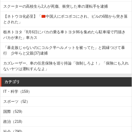
スクーターの高校生ら2人が死傷、衝突した車の運転手を逮捕
【ネトウヨ化必至】「
中国人にボコボコにされ、ビルの6階から突き落
とされた」
栃木トヨタ「8月6日にバカの乗る車トヨタ86を集めたら駐車場で円描き
バカが来た」車カス
「暴走族じゃないのにコルク半ヘルメットを被ってた」と因縁つけて暴
行 少年らと父親(37)逮捕
カズレーザー、車の任意保険を巡り持論「強制しろよ！」「保険にも入れ
ないヤツは運転すんなよ」
カテゴリ
IT・科学（159）
スポーツ（52）
国際（529）
政治（218）
社会（790）