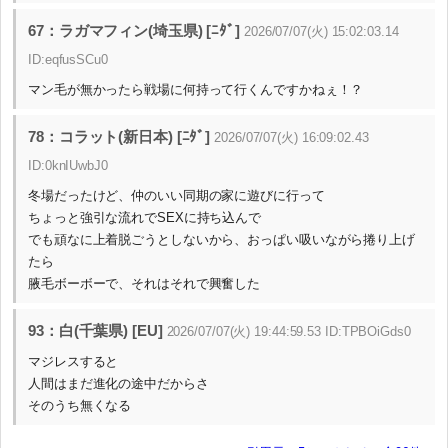
67：ラガマフィン(埼玉県) [ﾆﾀﾞ]
2026/07/07(火) 15:02:03.14
ID:eqfusSCu0
マン毛が無かったら戦場に何持って行くんですかねぇ！？
78：コラット(新日本) [ﾆﾀﾞ]
2026/07/07(火) 16:09:02.43
ID:0knIUwbJ0
冬場だったけど、仲のいい同期の家に遊びに行って
ちょっと強引な流れでSEXに持ち込んで
でも頑なに上着脱ごうとしないから、おっぱい吸いながら捲り上げ
たら
腋毛ボーボーで、それはそれで興奮した
93：白(千葉県) [EU]
2026/07/07(火) 19:44:59.53 ID:TPBOiGds0
マジレスすると
人間はまだ進化の途中だからさ
そのうち無くなる