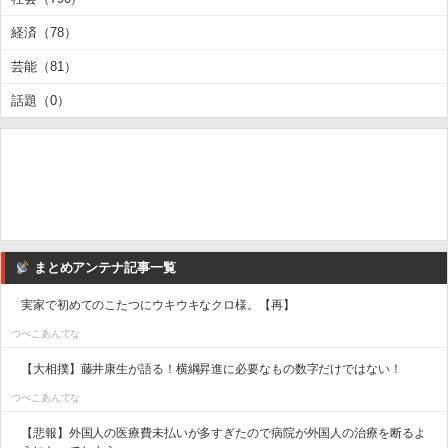
経済（78）
芸能（81）
話題（0）
まとめアンテナ記事一覧
実家で初めてのこたつにウキウキなクロ様。【再】
つべこあんてな
【大相撲】藤井康生が語る！横綱昇進に必要なもの数字だけではない！
つべこあんてな
【悲報】外国人の医療費未払いが多すぎたので病院が外国人の治療を断るよ