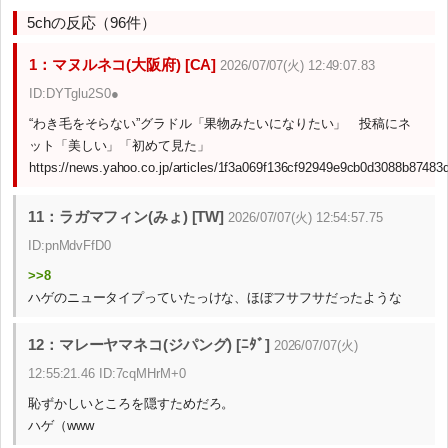
5chの反応（96件）
1：マヌルネコ(大阪府) [CA]
2026/07/07(火) 12:49:07.83
ID:DYTglu2S0●
“わき毛をそらない”グラドル「果物みたいになりたい」 投稿にネ
ット「美しい」「初めて見た」
https://news.yahoo.co.jp/articles/1f3a069f136cf92949e9cb0d3088b87483
11：ラガマフィン(みょ) [TW]
2026/07/07(火) 12:54:57.75
ID:pnMdvFfD0
>>8
ハゲのニュータイプっていたっけな、ほぼフサフサだったような
12：マレーヤマネコ(ジパング) [ﾆﾀﾞ]
2026/07/07(火)
12:55:21.46 ID:7cqMHrM+0
恥ずかしいところを隠すためだろ。
ハゲ（www