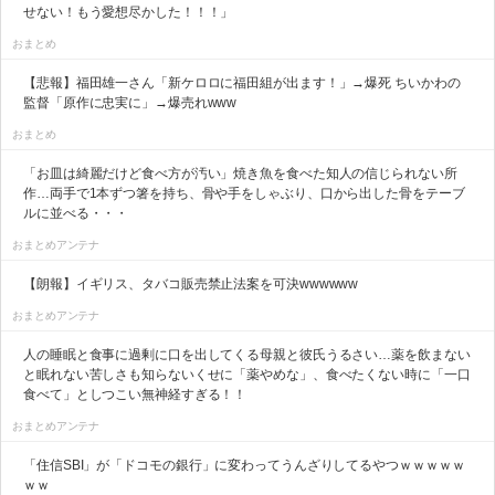
せない！もう愛想尽かした！！！」
おまとめ
【悲報】福田雄一さん「新ケロロに福田組が出ます！」→爆死 ちいかわの
監督「原作に忠実に」→爆売れwww
おまとめ
「お皿は綺麗だけど食べ方が汚い」焼き魚を食べた知人の信じられない所
作…両手で1本ずつ箸を持ち、骨や手をしゃぶり、口から出した骨をテーブ
ルに並べる・・・
おまとめアンテナ
【朗報】イギリス、タバコ販売禁止法案を可決wwwwww
おまとめアンテナ
人の睡眠と食事に過剰に口を出してくる母親と彼氏うるさい…薬を飲まない
と眠れない苦しさも知らないくせに「薬やめな」、食べたくない時に「一口
食べて」としつこい無神経すぎる！！
おまとめアンテナ
「住信SBI」が「ドコモの銀行」に変わってうんざりしてるやつｗｗｗｗｗ
ｗｗ