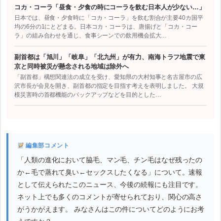
コカ・コーラ「昼食・夕食の時にコーラを飲む日本人が少ない…」
日本では、昼食・夕食時に「コカ・コーラ」を飲む割合が主要40カ国平
均の6分の1にとどまる。日本コカ・コーラは、唐揚げと「コカ・コー
ラ」の組み合わせを通じ、食事シーンでの飲用機会拡大…
副首都は「旭川」「岐阜」「北九州」が有力、南海トラフ地震で東
京と同時被災が懸念される地域は除外へ
「副首都」構想関連法の成立を受け、愛知県の大村知事と名古屋市の広
沢市長が会見を開き、副首都の指定を目指す考えを表明しました。 大規
模災害時の首都機能のバックアップなどを目的とした…
編集部コメント
「人類の進化において脇毛、マン毛、チン毛はなぜ残ったの
か←毛で蒸れて臭い←セックスしたくなる」について。速報
として伝えられたこのニュース、今後の続報にも注目です。
ネット上でも多くのコメントが寄せられており、関心の高さ
がうかがえます。 みなさんはこの件についてどのようにお考