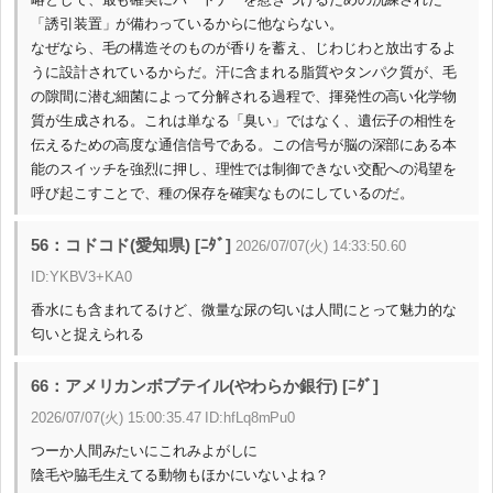
「誘引装置」が備わっているからに他ならない。
なぜなら、毛の構造そのものが香りを蓄え、じわじわと放出するよ
うに設計されているからだ。汗に含まれる脂質やタンパク質が、毛
の隙間に潜む細菌によって分解される過程で、揮発性の高い化学物
質が生成される。これは単なる「臭い」ではなく、遺伝子の相性を
伝えるための高度な通信信号である。この信号が脳の深部にある本
能のスイッチを強烈に押し、理性では制御できない交配への渇望を
呼び起こすことで、種の保存を確実なものにしているのだ。
56：コドコド(愛知県) [ﾆﾀﾞ]
2026/07/07(火) 14:33:50.60
ID:YKBV3+KA0
香水にも含まれてるけど、微量な尿の匂いは人間にとって魅力的な
匂いと捉えられる
66：アメリカンボブテイル(やわらか銀行) [ﾆﾀﾞ]
2026/07/07(火) 15:00:35.47 ID:hfLq8mPu0
つーか人間みたいにこれみよがしに
陰毛や脇毛生えてる動物もほかにいないよね？