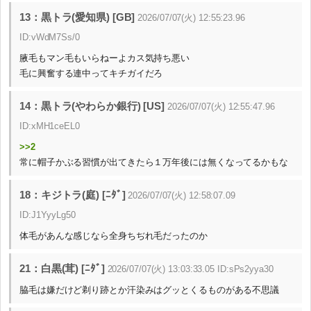
13：黒トラ(愛知県) [GB]
2026/07/07(火) 12:55:23.96
ID:vWdM7Ss/0
腋毛もマン毛もいらねーよカス気持ち悪い
毛に興奮する連中ってキチガイだろ
14：黒トラ(やわらか銀行) [US]
2026/07/07(火) 12:55:47.96
ID:xMH1ceEL0
>>2
常に帽子かぶる習慣が出てきたら１万年後には無くなってるかもな
18：キジトラ(庭) [ﾆﾀﾞ]
2026/07/07(火) 12:58:07.09
ID:J1YyyLg50
体毛があんな感じなら全身ちぢれ毛だったのか
21：白黒(茸) [ﾆﾀﾞ]
2026/07/07(火) 13:03:33.05 ID:sPs2yya30
脇毛は嫌だけど剃り跡とか汗染みはグッとくるものがある不思議