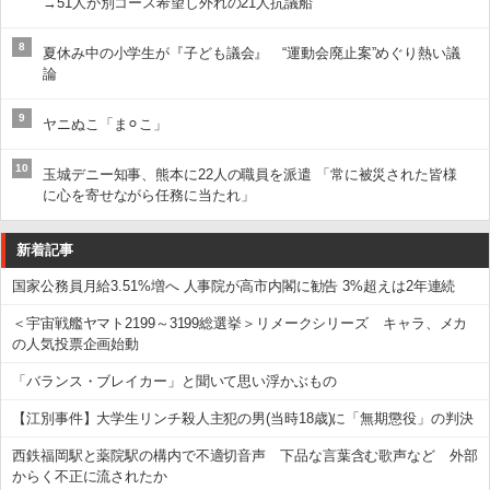
→51人が別コース希望し外れの21人抗議船
8
夏休み中の小学生が『子ども議会』 “運動会廃止案”めぐり熱い議
論
9
ヤニぬこ「ま⚪︎こ」
10
玉城デニー知事、熊本に22人の職員を派遣 「常に被災された皆様
に心を寄せながら任務に当たれ」
新着記事
国家公務員月給3.51%増へ 人事院が高市内閣に勧告 3%超えは2年連続
＜宇宙戦艦ヤマト2199～3199総選挙＞リメークシリーズ キャラ、メカ
の人気投票企画始動
「バランス・ブレイカー」と聞いて思い浮かぶもの
【江別事件】大学生リンチ殺人主犯の男(当時18歳)に「無期懲役」の判決
西鉄福岡駅と薬院駅の構内で不適切音声 下品な言葉含む歌声など 外部
からく不正に流されたか