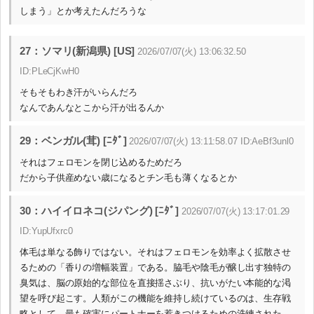
しまう」とか考えたんだろうな
27：ソマリ(新潟県) [US]
2026/07/07(火) 13:06:32.50
ID:PLeCjKwH0
そもそもわき汗がいらんだろ
なんであんなとこから汗が出るんか
29：ベンガル(茸) [ﾆﾀﾞ]
2026/07/07(火) 13:11:58.07 ID:AeBf3unl0
それはフェロモンを閉じ込めるためだろ
だから子供産めない歳になるとチン毛も薄くなるとか
30：ハイイロネコ(ジパング) [ﾆﾀﾞ]
2026/07/07(火) 13:17:01.29
ID:YupUfxrc0
体毛は単なる飾りではない。それはフェロモンを効率よく拡散させ
るための「香りの増幅装置」である。脇毛や陰毛が醸し出す独特の
臭気は、脳の原始的な部位を直接揺さぶり、抗いがたい本能的な渇
望を呼び起こす。人類がこの機能を維持し続けているのは、生存戦
略として、最も確実にパートナーを惹きつけるための洗練された