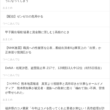
うになってしまう
おまとめ
【配信】ゼンゼロの危局やる
つべこあんてな
甲子園出場校 猛暑と資金難に苦しむ | 高校のとき
おまとめ
【NHK激震】職員への性被害を公表…番組出演者Xは事実上の「出禁」か
正体巡り憶測広がる
つべこあんてな
DeNA・松尾汐恩、盗塁阻止率 .217で、12球団13人中12位（8月5日現在）
つべこあんてな
【ﾌｧﾝｻﾏﾘｨ】熊本地震報道 真実より視聴率と高市叩きが大事なオールドメ
ディア 熊本県知事が被災者・遺族への取材に怒り「極めて強い不満、苦情
が寄せられた」
おまとめ
福井県のコメ農家「今年はコメを売ってくれと業者が来ない！高市総理が許