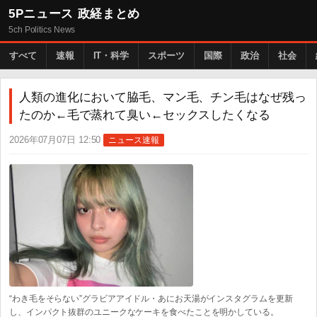
5Pニュース 政経まとめ
5ch Politics News
すべて
速報
IT・科学
スポーツ
国際
政治
社会
人類の進化において脇毛、マン毛、チン毛はなぜ残っ
たのか←毛で蒸れて臭い←セックスしたくなる
2026年07月07日 12:50
ニュース速報
“わき毛をそらない”グラビアアイドル・あにお天湯がインスタグラムを更新
し、インパクト抜群のユニークなケーキを食べたことを明かしている。