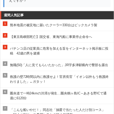
えですか？
週間人気記事
1
熊本地震の被災地に届いたクーラー330台はビックカメラ製
2
【東京島嶼部死亡】国交省、東海汽船に事業停止命令へ
3
パチンコ店の従業員に危害を加える旨をインターネット掲示板に投
稿 42歳の男を逮捕
4
無職(50)「人に見てもらいたかった」JR宇多津駅構内で臀部を露出
5
救護の壁72時間以内に救護せよ！官房長官「イオン以外もう救護終
わりました」←ガタッ！
6
圏央道で一時24kmの渋滞が発生…圏央鶴ヶ島IC～あきる野ICで通
過に6120分
7
「こんな船いやだ！」同志社「抽選で当たった人だけ別コース」