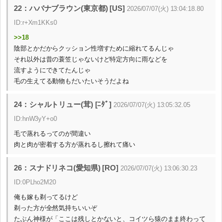
22：ハバナブラウン(東京都) [US]
2026/07/07(火) 13:04:18.80
ID:r+Xm1KKs0
>>18
陰部とかだからクッション性増すために縮れてるんじゃ
それ以外は昔の蓑笠じゃないけど特定方向に雨などを
流すようにできてたんじゃ
毛の生えてる動物もだいたいそうだよね
24：シャルトリュー(茸) [ﾆﾀﾞ]
2026/07/07(火) 13:05:32.05
ID:hnW3yY+o0
毛で蒸れるってのが間違い
肉と肉が密着する方が蒸れるし擦れて痛い
26：スナドリネコ(愛知県) [RO]
2026/07/07(火) 13:06:30.23
ID:0PLho2M20
俺も嫁も剃ってるけど
剃った方が全然気持ちいいぞ
たぶん神様が「ここは残しとかないと、コイツら猿のまま終わって