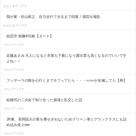
おまとめアンテナ
我が家・杉山裕之、自力歩行できるまで回復！退院を報告
おまとめアンテナ
絵恋空 画像455枚【ヌード】
ブルーアンテナ
近藤あさみ 大人になると衣装も下着になり露出度も高くなるのでいいです
よね～！
ブルーアンテナ
フッサーラの猫を心行くまでモフってたら・・・○○○○が全滅してた【再】
ブルーアンテナ
結婚式の二次会で知り合った娘達と乱交した話
ブルーアンテナ
JR東、長岡花火の客を乗せきれないためグリーン車とグランクラスにも詰
め込み炎上ww
ブルーアンテナ