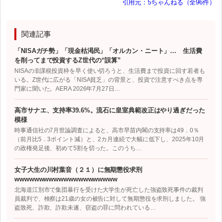
引用元：5ちゃんねる（全96件）
関連記事
「NISAガチ勢」「現金枯渇民」「オルカン・ニート」… 生活費
を削ってまで投資するZ世代の“誤算”
NISAの非課税投資枠を早く使い切ろうと、生活費まで投資に回す若者も
いる。Z世代に広がる「NISA貧乏」の背景と、投資で注意すべき点を専
門家に聞いた。AERA 2026年7月27日…
高市サナエ、支持率39.6%。流石に皇室典範改正はやり過ぎだった
模様
時事通信社の7月世論調査によると、高市早苗内閣の支持率は49．0％
（前月比5．3ポイント減）と、2カ月連続で大幅に低下し、2025年10月
の政権発足後、初めて5割を切った。このうち…
女子大生の川村葉音（２１）に無期懲役求刑
wwwwwwwwwwwwwwwwwwwww
北海道江別市で集団暴行を受けた大学生が死亡した強盗致死事件の裁判
員裁判で、検察は21歳の女の被告に対して無期懲役を求刑しました。 強
盗致死、詐欺、詐欺未遂、窃盗の罪に問われている…