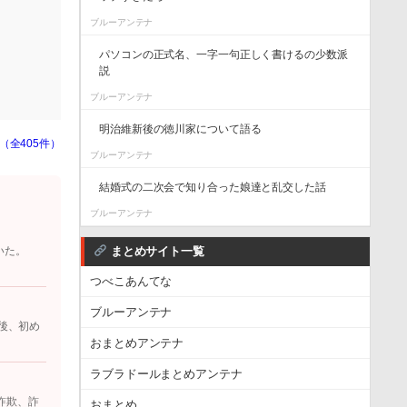
ブルーアンテナ
パソコンの正式名、一字一句正しく書けるの少数派
説
ブルーアンテナ
明治維新後の徳川家について語る
（全405件）
ブルーアンテナ
結婚式の二次会で知り合った娘達と乱交した話
ブルーアンテナ
まとめサイト一覧
いた。
つべこあんてな
ブルーアンテナ
後、初め
おまとめアンテナ
ラブラドールまとめアンテナ
詐欺、詐
おまとめ