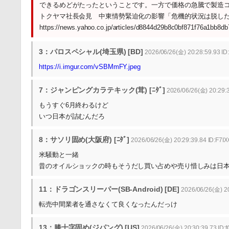
できるめどがたったということです。一方で価格の急騰で製造
トクヤマ社長会見 中東情勢緊迫化の影響「危機的状況は脱し
https://news.yahoo.co.jp/articles/d8844d29b8c0bf871f76a1bb8
3：パロスペシャル(埼玉県) [BD]
2026/06/26(金) 20:28:59.93 I
https://i.imgur.com/vSBMmFY.jpeg
7：ジャンピングカラテキック(茸) [ﾆﾀﾞ]
2026/06/26(金) 20:29:
もうすぐ6月終わるけど
いつ日本が詰むんだろ
8：サソリ固め(大阪府) [ﾆﾀﾞ]
2026/06/26(金) 20:29:39.84 ID:F7I
米騒動と一緒
昔のオイルショックの時もそうだし買い占めや売り惜しみは日
11：ドラゴンスリーパー(SB-Android) [DE]
2026/06/26(金) 2
転売中間業者を通さなくて良くなったんだっけ
13：膝十字固め(ジパング) [US]
2026/06/26(金) 20:30:39.73 ID