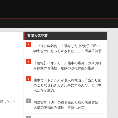
週間人気記事
1
アプリに年齢偽って登録した中2女子「私中
学生なのにせっくすされた！」←25歳男無罪
2
【速報】イオンモール熊本の爆発 ガス漏れ
が原因の可能性 複数の政権幹部が指摘
3
熊本でベトナム人が老人を救出→「当たり前
のことなぜわざわざ記事にするんだ」と日本
人たちが激怒。
4
は脱した」と
同居実母（80）の首を絞めた殺人未遂容疑
50歳の無職女を逮捕 母親は死亡
5