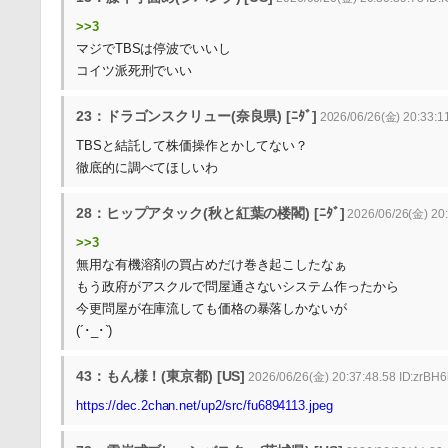
>>3
マジでTBSは停波でいいし
コイツ派死刑でいい
23：ドラゴンスクリュー(奈良県) [ﾆﾀﾞ]
2026/06/26(金) 20:33:1
TBSと結託して株価操作とかしてない？
徹底的に調べてほしいわ
28：ヒップアタック(秋と紅葉の楼閣) [ﾆﾀﾞ]
2026/06/26(金) 20:
>>3
無用な有機溶剤の買占めだけ巻き起こしたなぁ
もう政府がアスクルで問屋通さないシステム作ったから
今更問屋が在庫流しても価格の暴落しかないが
(´･_･`)
43：もん様！(東京都) [US]
2026/06/26(金) 20:37:48.58 ID:zrBH6
https://dec.2chan.net/up2/src/fu6894113.jpeg