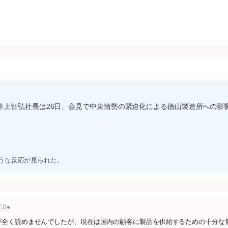
井上智弘社長は26日、会見で中東情勢の緊迫化による徳山製造所への影
ような反応が見られた。
IE0●
が全く読めませんでしたが、現在は国内の顧客に製品を供給するための十分な