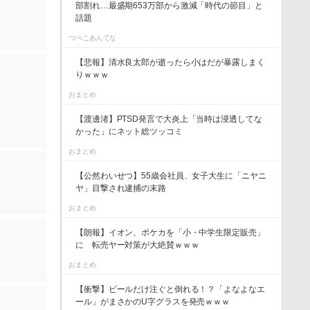
部割れ…最盛期653万部から激減「時代の節目」と
話題
つべこあんてな
【悲報】清水良太郎が逝ったら小はだが暴露しまく
りｗｗｗ
おまとめ
【渡邊渚】PTSD発言で大炎上「当時は浸透してな
かった」にネット総ツッコミ
おまとめ
【公然わいせつ】55歳会社員、女子大生に「ニヤニ
ヤ」目撃され逮捕の末路
おまとめ
【朗報】イオン、ポケカを「小・中学生限定販売」
に 転売ヤー対策が大絶賛ｗｗｗ
おまとめ
【衝撃】ビールだけ注ぐと倒れる！？「よなよなエ
ール」がまさかのU字グラスを発売ｗｗｗ