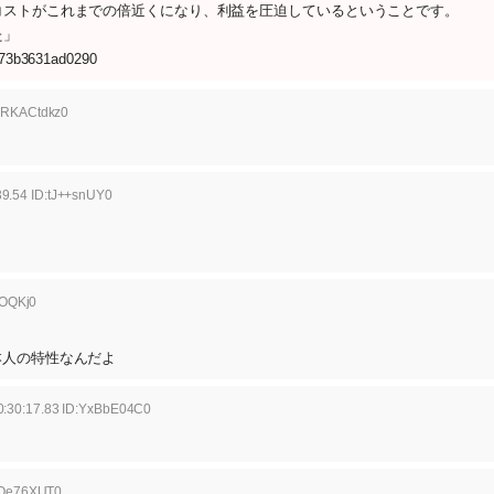
コストがこれまでの倍近くになり、利益を圧迫しているということです。
た」
db73b3631ad0290
D:RKACtdkz0
39.54 ID:tJ++snUY0
XOQKj0
本人の特性なんだよ
0:30:17.83 ID:YxBbE04C0
:fOe76XUT0