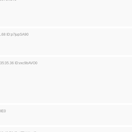
1.68 ID:p7jupSA90
35:35.36 ID:vxc9bAVO0
lIE0