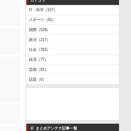
カテゴリ
IT・科学（157）
スポーツ（52）
国際（528）
政治（217）
社会（783）
経済（77）
芸能（81）
話題（0）
まとめアンテナ記事一覧