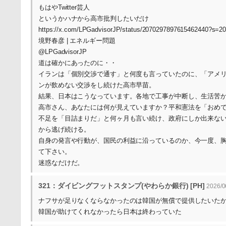
もはやTwitter芸人
というかハナから高市批判したいだけ
https://x.com/LPGadvisorJP/status/2070297897615462440?s=2
境野春彦 | エネルギー問題
@LPGadvisorJP
道は確かにあったのに・・
イランは「個別交渉で通す」と何度も言っていたのに、「アメ
ンが飲めない交渉をし続けた高市早苗。
結果、日本はこうなっています。各地で工事が中断し、生活苦
高市さん、あなたには何が見えていますか？平和憲法を「おめ
不足を「目詰まりだ」と何ヶ月も言い続け、政府にしか出来な
から逃げ続ける。
自身の発言や行動が、国民の利益に沿っているのか、今一度、
て下さい。
迷惑なだけだ。
321：ダイビングフットスタンプ(やわらか銀行) [PH]
2026/0
ナフサが足りなくならなかったのは韓国が無償で提供したいた
韓国が助けてくれなかったら日本は終わっていた