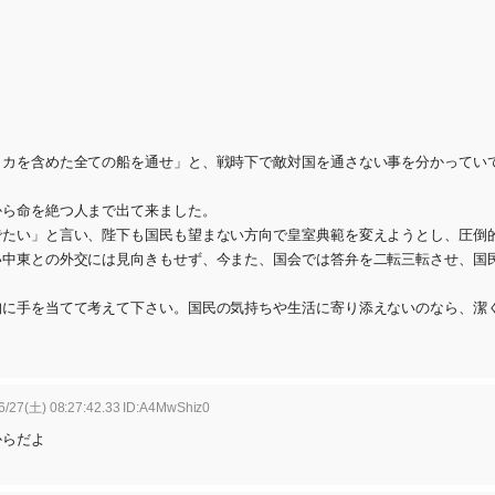
0
リカを含めた全ての船を通せ」と、戦時下で敵対国を通さない事を分かってい
から命を絶つ人まで出て来ました。
でたい」と言い、陛下も国民も望まない方向で皇室典範を変えようとし、圧倒
い中東との外交には見向きもせず、今また、国会では答弁を二転三転させ、国
胸に手を当てて考えて下さい。国民の気持ちや生活に寄り添えないのなら、潔
6/27(土) 08:27:42.33 ID:A4MwShiz0
からだよ