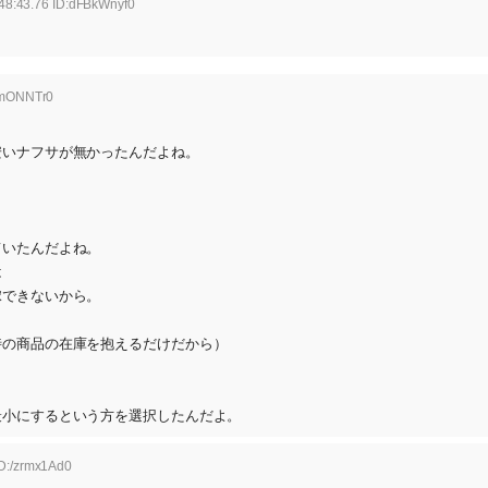
48:43.76 ID:dFBkWnyf0
NmONNTr0
安いナフサが無かったんだよね。
ていたんだよね。
は
嫁できないから。
時の商品の在庫を抱えるだけだから）
ら
最小にするという方を選択したんだよ。
ID:/zrmx1Ad0