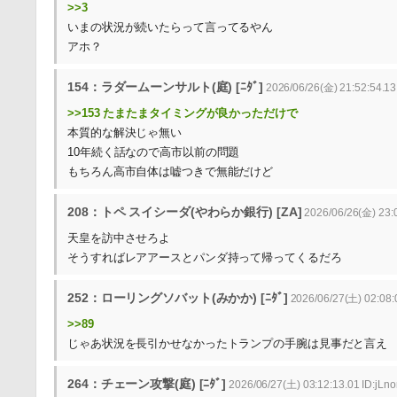
>>3
いまの状況が続いたらって言ってるやん
アホ？
154：ラダームーンサルト(庭) [ﾆﾀﾞ]
2026/06/26(金) 21:52:54.13
>>153 たまたまタイミングが良かっただけで
本質的な解決じゃ無い
10年続く話なので高市以前の問題
もちろん高市自体は嘘つきで無能だけど
208：トペ スイシーダ(やわらか銀行) [ZA]
2026/06/26(金) 23:
天皇を訪中させろよ
そうすればレアアースとパンダ持って帰ってくるだろ
252：ローリングソバット(みかか) [ﾆﾀﾞ]
2026/06/27(土) 02:08:
>>89
じゃあ状況を長引かせなかったトランプの手腕は見事だと言え
264：チェーン攻撃(庭) [ﾆﾀﾞ]
2026/06/27(土) 03:12:13.01 ID:jL