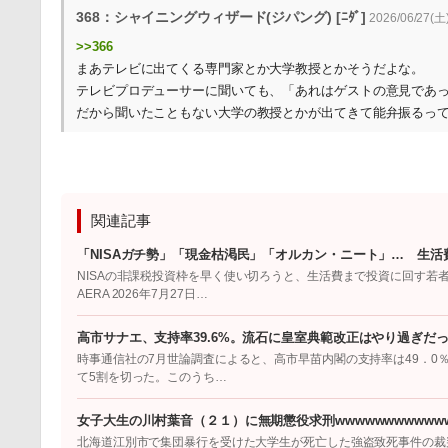
368：シャイニングウィザード(ジパング) [ﾆﾀﾞ]
2026/06/27(土)
>>366
まあテレビに出てくる専門家とか大学教授とかそうだよな。
テレビプロデューサーに聞いても、「あれはゲストの意見であ
だから聞いたこともない大学の教授とかが出てきて能弁振るっ
関連記事
「NISAガチ勢」「現金枯渇民」「オルカン・ニート」… 生活
NISAの非課税投資枠を早く使い切ろうと、生活費まで投資に回す若
AERA 2026年7月27日…
高市サナエ、支持率39.6%。流石に皇室典範改正はやり過ぎだ
時事通信社の7月世論調査によると、高市早苗内閣の支持率は49．0％
て5割を切った。このうち…
女子大生の川村葉音（２１）に無期懲役求刑wwwwwwwwwwww
北海道江別市で集団暴行を受けた大学生が死亡した強盗致死事件の裁