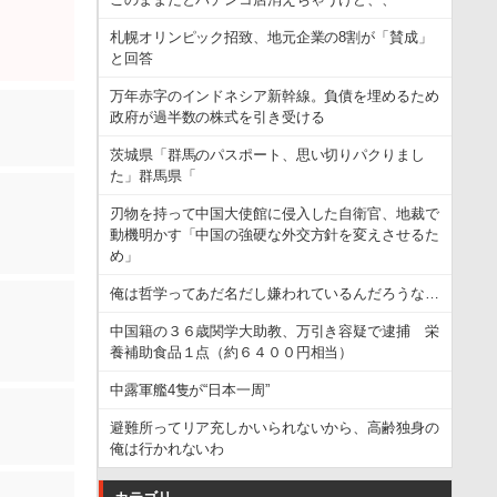
札幌オリンピック招致、地元企業の8割が「賛成」
と回答
万年赤字のインドネシア新幹線。負債を埋めるため
政府が過半数の株式を引き受ける
茨城県「群馬のパスポート、思い切りパクりまし
た」群馬県「
刃物を持って中国大使館に侵入した自衛官、地裁で
動機明かす「中国の強硬な外交方針を変えさせるた
め」
俺は哲学ってあだ名だし嫌われているんだろうな…
中国籍の３６歳関学大助教、万引き容疑で逮捕 栄
養補助食品１点（約６４００円相当）
中露軍艦4隻が“日本一周”
避難所ってリア充しかいられないから、高齢独身の
俺は行かれないわ