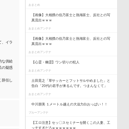
おまとめ
【画像】大相撲の伯乃富士と熱海富士、反社との写
真流出ｗｗｗ
おまとめアンテナ
【画像】大相撲の伯乃富士と熱海富士、反社との写
て、イラ
真流出ｗｗｗ
おまとめアンテナ
的な供給
【心霊・幽霊】ワン切りの犯人
民の疑惑
おまとめアンテナ
く辞任し
土田晃之「草サッカーとフットサルやめました」と
告白「20代の若手が来るんです。つまんなくて」
おまとめアンテナ
中川朋美 １メートル越えの大迫力白おっぱい！！
ブルーアンテナ
【工ロ注意】セッ〇スセミナーを開くこの人妻、工
ッチすぎだろｗｗｗｗｗｗｗ