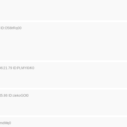
 ID:O58lrRq00
06:21.79 ID:PLMYI0/K0
05.86 ID:ciekoGOI0
nomdMq0