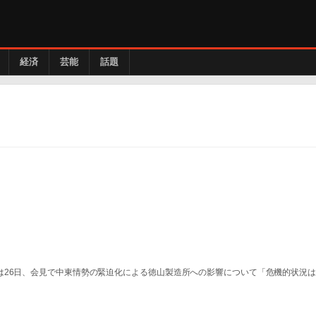
経済
芸能
話題
は26日、会見で中東情勢の緊迫化による徳山製造所への影響について「危機的状況