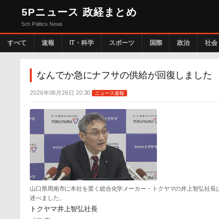
5Pニュース 政経まとめ
5ch Politics News
すべて
速報
IT・科学
スポーツ
国際
政治
社会
なんでか急にナフサの供給が回復しました
2026年06月26日 20:30
ニュース速報
山口県周南市に本社を置く総合化学メーカー・トクヤマの井上智弘社長
述べました。
トクヤマ井上智弘社長