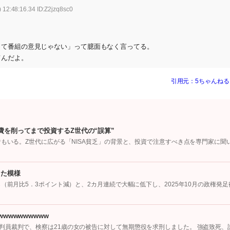
 12:48:16.34 ID:Z2jzq8sc0
って番組の意見じゃない」って臆面もなく言ってる。
てんだよ。
引用元：5ちゃんねる
費を削ってまで投資するZ世代の“誤算”
者もいる。Z世代に広がる「NISA貧乏」の背景と、投資で注意すべき点を専門家に聞
った模様
（前月比5．3ポイント減）と、2カ月連続で大幅に低下し、2025年10月の政権発足
wwwwwwwww
判員裁判で、検察は21歳の女の被告に対して無期懲役を求刑しました。 強盗致死、