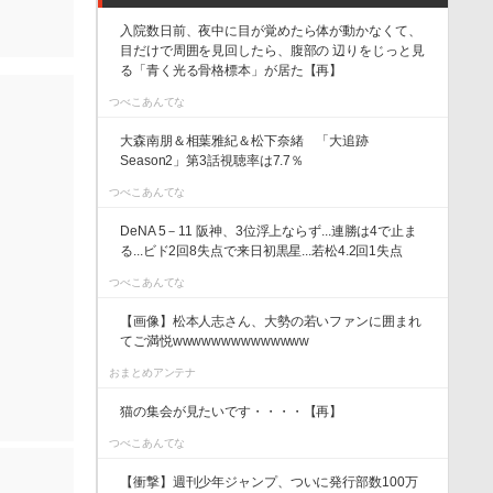
入院数日前、夜中に目が覚めたら体が動かなくて、
目だけで周囲を見回したら、腹部の 辺りをじっと見
る「青く光る骨格標本」が居た【再】
つべこあんてな
大森南朋＆相葉雅紀＆松下奈緒 「大追跡
Season2」第3話視聴率は7.7％
つべこあんてな
DeNA 5－11 阪神、3位浮上ならず...連勝は4で止ま
る...ビド2回8失点で来日初黒星...若松4.2回1失点
つべこあんてな
【画像】松本人志さん、大勢の若いファンに囲まれ
てご満悦wwwwwwwwwwwwww
おまとめアンテナ
猫の集会が見たいです・・・・【再】
つべこあんてな
【衝撃】週刊少年ジャンプ、ついに発行部数100万