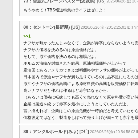
73：雪崩式ブレーンバスター(茨城県) [US]
2026/06/26(金) 20:
もうやめて！TBS報道特集のライフはゼロよ！
80：セントーン(長野県) [US]
2026/06/26(金) 20:52:25.01 ID:T
>>1
ナフサが無かったんじゃなくて、企業が赤字にならないような
ナフサの値段を決めるのは原油価格だよ。
そして、原油価格を決めるのは相場だよ。
ホルムズ海峡が封鎖された結果、原油相場価格が上がって
産油国であるアメリカでさえ燃料価格やナフサの価格が上がっ
日本国内で原油やナフサが満ち足りているのに品不足になるの
原油やナフサの価格高騰による原材料費の高騰を販売価格に転
高いナフサだと作れば作るほど赤字になるから、
（あるいは価格に転嫁しても高くて売れなくて原材料費が高い
企業は製造を絞って赤字を最小にしようとしていたんだよ。
言い換えれば、企業はこの原油危機が一時的だと考えていたか
価格改定ではなく、製造をしぼって売り上げが減っても赤字を
89：アンクルホールド(みょ) [ﾆﾀﾞ]
2026/06/26(金) 20:54:58.02 