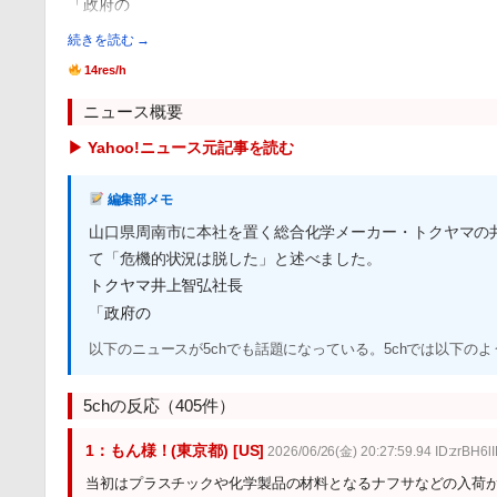
「政府の
続きを読む →
14res/h
ニュース概要
▶ Yahoo!ニュース元記事を読む
編集部メモ
山口県周南市に本社を置く総合化学メーカー・トクヤマの
て「危機的状況は脱した」と述べました。
トクヤマ井上智弘社長
「政府の
以下のニュースが5chでも話題になっている。5chでは以下の
5chの反応（405件）
1：もん様！(東京都) [US]
2026/06/26(金) 20:27:59.94 ID:zrBH6l
当初はプラスチックや化学製品の材料となるナフサなどの入荷