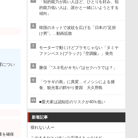
「知的能力が高い人ほど、ひとりを好み、知
的能力低い人は、誰かと一緒にいようとする
傾向」
6
韓国のネットで波紋を広げる「日本の“足掛
け男”」…動画拡散
7
モーターで動くけどプラモじゃない「タミヤ
ファンベスト(ブラック)『空調服』」発売
響につい
8
勝俣「“スネ毛がキモい”はセクハラでは？」
9
「ウサギの島」に異変…イノシシによる捕
食、観光客の餌やり要因 大久野島
10
■愛犬家は認知症のリスクが40％低い
新着記事
寝れない人ー
量を確保
このままだとパチンコ店消えちゃうけど、、