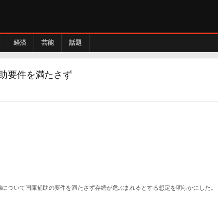
経済
芸能
話題
助要件を満たさず
路線について国庫補助の要件を満たさず存続が危ぶまれるとする想定を明らかにした。