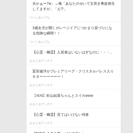
夫かぁ〜?w」→俺「あなたのせいで玉突き事故発生
してますが」「え!?」
つべこあんてな
3歳女児が開くガレージドアにつかまり宙づりにな
る危険な瞬間！！
つべこあんてな
【心霊・幽霊】入居者はいないはずなのに・・・。
おまとめアンテナ
冨安健洋がプレミアリーグ・クリスタルパレス入り
キターーーーーー！
おまとめアンテナ
【ﾒﾛﾒﾛ】杉山結菜ちゃんとスイカwww
おまとめアンテナ
【心霊・幽霊】見てはいけない何者
おまとめアンテナ