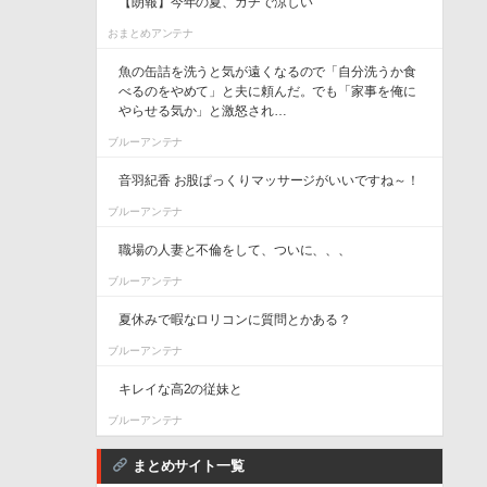
【朗報】今年の夏、ガチで涼しい
おまとめアンテナ
魚の缶詰を洗うと気が遠くなるので「自分洗うか食
べるのをやめて」と夫に頼んだ。でも「家事を俺に
やらせる気か」と激怒され…
ブルーアンテナ
音羽紀香 お股ぱっくりマッサージがいいですね～！
ブルーアンテナ
職場の人妻と不倫をして、ついに、、、
ブルーアンテナ
夏休みで暇なロリコンに質問とかある？
ブルーアンテナ
キレイな高2の従妹と
ブルーアンテナ
まとめサイト一覧