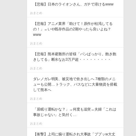
【悲報】日本のライオンさん、ガチで溶けるwww
おまとめ
【悲報】アニメ業界「助けて！原作が枯渇してる
の！」←いや既存作品の2期やったら良いよね？
www
おまとめ
【悲報】熊本避難所の皆様「パンばっかり。飽き飽
きしてる」断水なお3万戸超・・・・・・・・・
おまとめ
ダレノガレ明美、被災地で炊き出しへ 7種類のメニ
ューも公開… トラック、バスなどに大量物資を搭載
して熊本へ
おまとめ
「居眠り運転かな？」→何度も追突→夫婦「これは
事故じゃない」と気付く…
おまとめ
【衝撃】上司に煽り運転され大事故「ププッw大丈