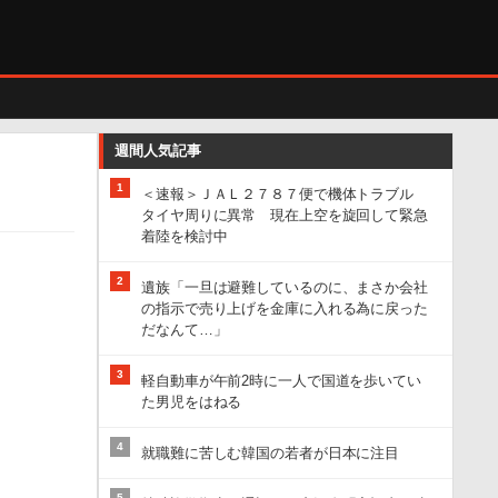
週間人気記事
1
＜速報＞ＪＡＬ２７８７便で機体トラブル
タイヤ周りに異常 現在上空を旋回して緊急
着陸を検討中
2
遺族「一旦は避難しているのに、まさか会社
の指示で売り上げを金庫に入れる為に戻った
だなんて…」
3
軽自動車が午前2時に一人で国道を歩いてい
た男児をはねる
4
就職難に苦しむ韓国の若者が日本に注目
5