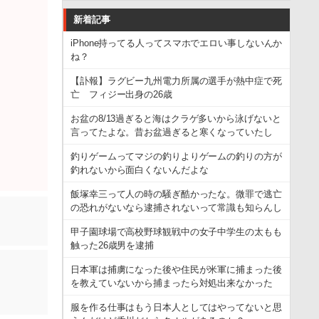
新着記事
iPhone持ってる人ってスマホでエロい事しないんか
ね？
【訃報】ラグビー九州電力所属の選手が熱中症で死
亡 フィジー出身の26歳
お盆の8/13過ぎると海はクラゲ多いから泳げないと
言ってたよな。昔お盆過ぎると寒くなっていたし
釣りゲームってマジの釣りよりゲームの釣りの方が
釣れないから面白くないんだよな
飯塚幸三って人の時の騒ぎ酷かったな。微罪で逃亡
の恐れがないなら逮捕されないって常識も知らんし
甲子園球場で高校野球観戦中の女子中学生の太もも
触った26歳男を逮捕
日本軍は捕虜になった後や住民が米軍に捕まった後
を教えていないから捕まったら対処出来なかった
服を作る仕事はもう日本人としてはやってないと思