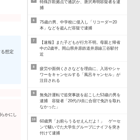
特殊詐欺拠点で通訳か、唐沢寿明容疑者を逮
捕
6
75歳の男、中学校に侵入し「リコーダー20
本」などを盗んだ容疑で逮捕
7
【速報】また子どもが行方不明。母親と帰省
中の2歳半。岡山県井原鉄道井原線三谷駅付
する想定
近
8
疲労や面倒くささなどを理由に、入浴やシャ
ワーをキャンセルする「風呂キャンセル」が
注目される
9
無免許運転で追突事故を起こした53歳の男を
逮捕 容疑者「20代の頃に合宿で免許を取れ
なかった」
明らかにし
10
60歳男「お前らうるせえんだよ！」 ゲーセ
ンで騒いでた大学生グループにナイフを突き
付けて逮捕