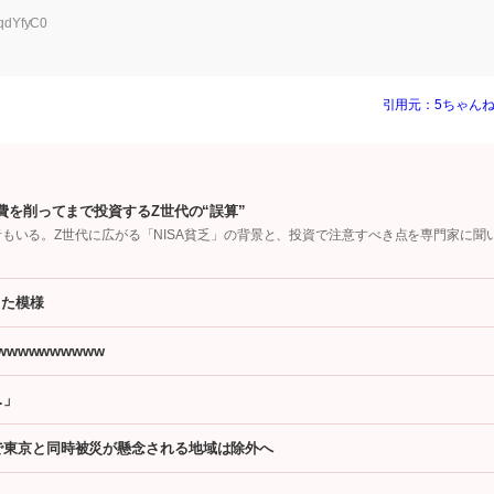
lqdYfyC0
引用元：5ちゃんね
費を削ってまで投資するZ世代の“誤算”
者もいる。Z世代に広がる「NISA貧乏」の背景と、投資で注意すべき点を専門家に聞
った模様
wwwwwwwww
…」
で東京と同時被災が懸念される地域は除外へ