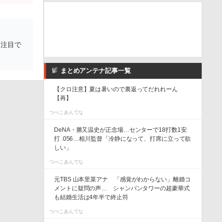
も注目で
まとめアンテナ記事一覧
【クロ注意】夏は暑いので裏返ってだれれーん
【再】
つべこあんてな
DeNA・勝又温史が正念場…センターで18打数1安
打 .056…相川監督「冷静になって、打席に立って欲
しい」
つべこあんてな
元TBS 山本里菜アナ 「感覚がわからない」離婚コ
メントに疑問の声… シャンパンタワーの超豪華式
も結婚生活は4年半で終止符
つべこあんてな