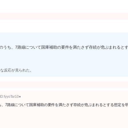
線のうち、7路線について国庫補助の要件を満たさず存続が危ぶまれると
うな反応が見られた。
ID:fyyoTar10●
うち、7路線について国庫補助の要件を満たさず存続が危ぶまれるとする想定を
。