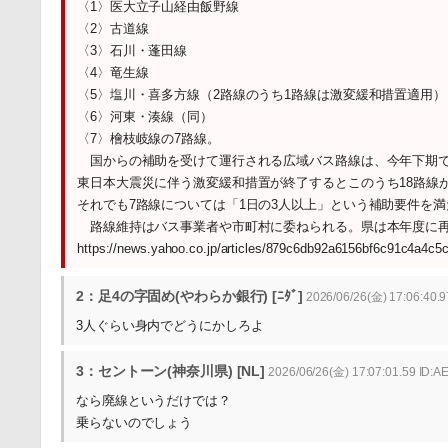
〈1〉医大立子山経由飯野線
〈2〉古道線
〈3〉石川・蓬田線
〈4〉竜生線
〈5〉塩川・喜多方線（2路線のうち1路線は激変緩和措置適用）
〈6〉河東・湊線（同）
〈7〉檜枝岐線の7路線。
国からの補助を受けて運行される広域バス路線は、今年下期で
東日本大震災に伴う激変緩和措置が終了するとこのうち18路線
それでも7路線については「1日の3人以上」という補助要件を
路線維持はバス事業者や市町村に委ねられる。県は本年度に再
https://news.yahoo.co.jp/articles/879c6db92a6156bf6c91c4a4c
2：足4の字固め(やわらか銀行) [ﾆﾀﾞ]
2026/06/26(金) 17:06:40.9
3人ぐらい身内でどうにかしろよ
3：セントーン(神奈川県) [NL]
2026/06/26(金) 17:07:01.59 ID:
なら廃線というだけでは？
乗らないのでしょう