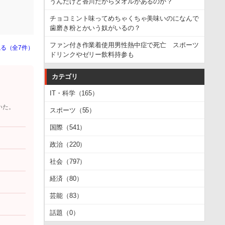
うんだけど香川だからタオルがあるのか？
チョコミント味ってめちゃくちゃ美味いのになんで
歯磨き粉とかいう奴がいるの？
ファン付き作業着使用男性熱中症で死亡 スポーツ
る（全7件）
ドリンクやゼリー飲料持参も
カテゴリ
IT・科学（165）
いた。
スポーツ（55）
国際（541）
政治（220）
社会（797）
経済（80）
芸能（83）
話題（0）