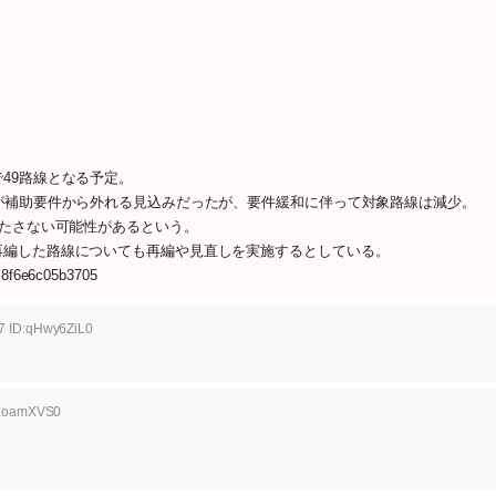
49路線となる予定。
が補助要件から外れる見込みだったが、要件緩和に伴って対象路線は減少。
満たさない可能性があるという。
編した路線についても再編や見直しを実施するとしている。
5c8f6e6c05b3705
7 ID:qHwy6ZiL0
AEoamXVS0