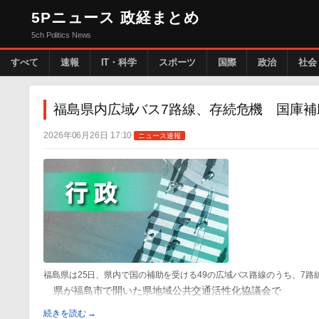
5Pニュース 政経まとめ
5ch Politics News
すべて
速報
IT・科学
スポーツ
国際
政治
社会
福島県内広域バス7路線、存続危機 国庫補
2026年06月26日 17:10
ニュース速報
福島県は25日、県内で国の補助を受ける49の広域バス路線のうち、7
県が福島市で開いた県地域公共交通活性化協議会で
続きを読む →