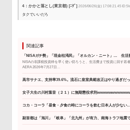
4：かかと落とし(東京都) [ﾆﾀﾞ]
2026/06/26(金) 17:08:21.45 ID:5
タクでいいだろ
関連記事
「NISAガチ勢」「現金枯渇民」「オルカン・ニート」… 生活
NISAの非課税投資枠を早く使い切ろうと、生活費まで投資に回す若
AERA 2026年7月27日…
高市サナエ、支持率39.6%。流石に皇室典範改正はやり過ぎだ
女子大生の川村葉音（２１）に無期懲役求刑wwwwwwwwwwww
コカ・コーラ「昼食・夕食の時にコーラを飲む日本人が少ない
副首都は「旭川」「岐阜」「北九州」が有力、南海トラフ地震