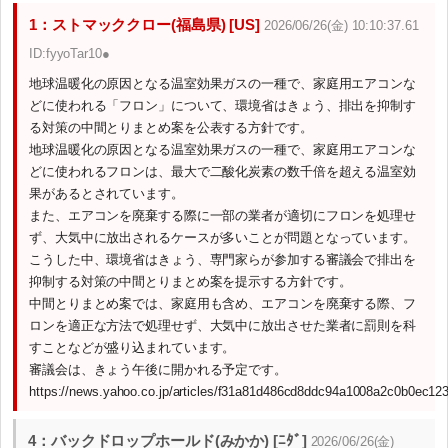
1：ストマッククロー(福島県) [US]
2026/06/26(金) 10:10:37.61
ID:fyyoTar10●
地球温暖化の原因となる温室効果ガスの一種で、家庭用エアコンな
どに使われる「フロン」について、環境省はきょう、排出を抑制す
る対策の中間とりまとめ案を公表する方針です。
地球温暖化の原因となる温室効果ガスの一種で、家庭用エアコンな
どに使われるフロンは、最大で二酸化炭素の数千倍を超える温室効
果があるとされています。
また、エアコンを廃棄する際に一部の業者が適切にフロンを処理せ
ず、大気中に放出されるケースが多いことが問題となっています。
こうした中、環境省はきょう、専門家らが参加する審議会で排出を
抑制する対策の中間とりまとめ案を提示する方針です。
中間とりまとめ案では、家庭用も含め、エアコンを廃棄する際、フ
ロンを適正な方法で処理せず、大気中に放出させた業者に罰則を科
すことなどが盛り込まれています。
審議会は、きょう午後に開かれる予定です。
https://news.yahoo.co.jp/articles/f31a81d486cd8ddc94a1008a2c0b0ec12
4：バックドロップホールド(みかか) [ﾆﾀﾞ]
2026/06/26(金)