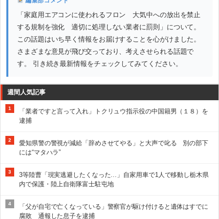
編集部コメント
「家庭用エアコンに使われるフロン 大気中への放出を禁止
する規制を強化 適切に処理しない業者に罰則」について。
この話題はいち早く情報をお届けすることを心がけました。
さまざまな意見が飛び交っており、考えさせられる話題で
す。 引き続き最新情報をチェックしてみてください。
週間人気記事
1
「業者ですと言って入れ」トクリュウ指示役の中国籍男（１８）を
逮捕
2
愛知県警の警視が減給「辞めさせてやる」と大声で叱る 別の部下
には“マタハラ”
3
3等陸曹「現実逃避したくなった…」自家用車で1人で移動し栃木県
内で保護・陸上自衛隊富士駐屯地
4
「父が自宅で亡くなっている」警察官が駆け付けると遺体はすでに
腐敗 通報した息子を逮捕