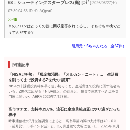
63：シューティングスタープレス(庭) [ﾆﾀﾞ]
2026/06/27(土)
07:39:04.53 ID:d9LAQpsr0
>>46
車のフロンはとっくの昔に回収指導されてるし、そもそも車検でど
うすんだマヌケ
引用元：5ちゃんねる（全67件）
関連記事
「NISAガチ勢」「現金枯渇民」「オルカン・ニート」… 生活費
を削ってまで投資するZ世代の“誤算”
NISAの非課税投資枠を早く使い切ろうと、生活費まで投資に回す若者も
いる。Z世代に広がる「NISA貧乏」の背景と、投資で注意すべき点を専
門家に聞いた。AERA 2026年7月27日…
高市サナエ、支持率39.6%。流石に皇室典範改正はやり過ぎだった
模様
時事通信社の7月世論調査によると、高市早苗内閣の支持率は49．0％
（前月比5．3ポイント減）と、2カ月連続で大幅に低下し、2025年10月