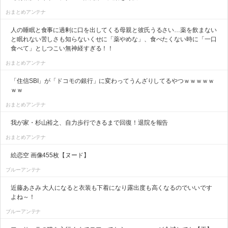
おまとめアンテナ
人の睡眠と食事に過剰に口を出してくる母親と彼氏うるさい…薬を飲まない
と眠れない苦しさも知らないくせに「薬やめな」、食べたくない時に「一口
食べて」としつこい無神経すぎる！！
おまとめアンテナ
「住信SBI」が「ドコモの銀行」に変わってうんざりしてるやつｗｗｗｗｗ
ｗｗ
おまとめアンテナ
我が家・杉山裕之、自力歩行できるまで回復！退院を報告
おまとめアンテナ
絵恋空 画像455枚【ヌード】
ブルーアンテナ
近藤あさみ 大人になると衣装も下着になり露出度も高くなるのでいいです
よね～！
ブルーアンテナ