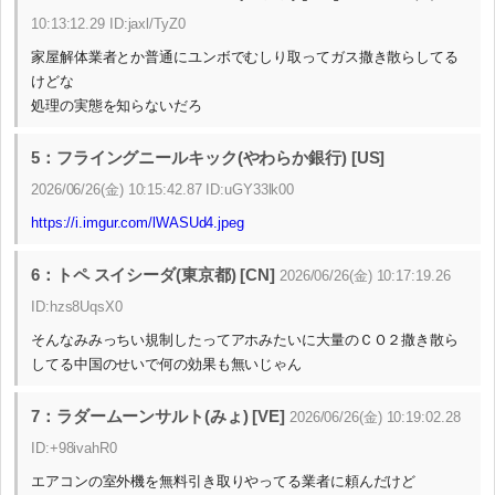
10:13:12.29 ID:jaxl/TyZ0
家屋解体業者とか普通にユンボでむしり取ってガス撒き散らしてる
けどな
処理の実態を知らないだろ
5：フライングニールキック(やわらか銀行) [US]
2026/06/26(金) 10:15:42.87 ID:uGY33lk00
https://i.imgur.com/lWASUd4.jpeg
6：トペ スイシーダ(東京都) [CN]
2026/06/26(金) 10:17:19.26
ID:hzs8UqsX0
そんなみみっちい規制したってアホみたいに大量のＣＯ２撒き散ら
してる中国のせいで何の効果も無いじゃん
7：ラダームーンサルト(みょ) [VE]
2026/06/26(金) 10:19:02.28
ID:+98ivahR0
エアコンの室外機を無料引き取りやってる業者に頼んだけど