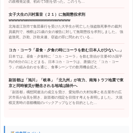
の政権発足後、初めて5割を切った。このうち…
女子大生の川村葉音（２１）に無期懲役求刑
wwwwwwwwwwwwwwwwwwwww
北海道江別市で集団暴行を受けた大学生が死亡した強盗致死事件の裁判
員裁判で、検察は21歳の女の被告に対して無期懲役を求刑しました。 強
盗致死、詐欺、詐欺未遂、窃盗の罪に問われている…
コカ・コーラ「昼食・夕食の時にコーラを飲む日本人が少ない…」
日本では、昼食・夕食時に「コカ・コーラ」を飲む割合が主要40カ国平
均の6分の1にとどまる。日本コカ・コーラは、唐揚げと「コカ・コー
ラ」の組み合わせを通じ、食事シーンでの飲用機会拡大…
副首都は「旭川」「岐阜」「北九州」が有力、南海トラフ地震で東
京と同時被災が懸念される地域は除外へ
「副首都」構想関連法の成立を受け、愛知県の大村知事と名古屋市の広
沢市長が会見を開き、副首都の指定を目指す考えを表明しました。 大規
模災害時の首都機能のバックアップなどを目的とした…