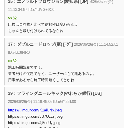
35：エメラルドフロウジョン(愛知県) [JP]
2026/06/26(金)
11:13:34.87 ID:sYUVG+9C0
>>32
圧接はロウ接と比べて信頼性は変わらんよ
ちゃんと取り付けられてるならね
37：ダブルニードロップ(庭) [ﾆﾀﾞ]
2026/06/26(金) 11:14:52.81
ID:vldC8I4R0
>>32
施工時間短縮ですよ。
業者だけの問題でなく、ユーザーにも問題あるのよ。
用事があるから施工時間短くしてとかね
39：フライングニールキック(やわらか銀行) [US]
2026/06/26(金) 11:18:48.06 ID:uGY33lk00
https://i.imgur.com/K1aiUNp.jpeg
https://i.imgur.com/3U7Ozzz.jpeg
https://i.imgur.com/Jj5oeUy.jpeg