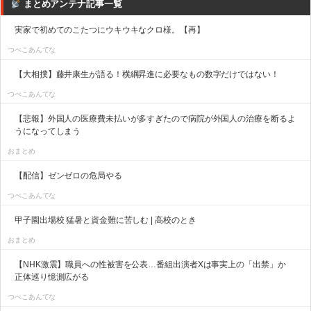
まとめアンテナ記事一覧
実家で初めてのこたつにウキウキなクロ様。【再】
つべこあんてな
【大相撲】藤井康生が語る！横綱昇進に必要なもの数字だけではない！
つべこあんてな
【悲報】外国人の医療費未払いが多すぎたので病院が外国人の治療を断るよ
うになってしまう
おまとめ
【配信】ゼンゼロの危局やる
つべこあんてな
甲子園出場校 猛暑と資金難に苦しむ | 高校のとき
おまとめ
【NHK激震】職員への性被害を公表…番組出演者Xは事実上の「出禁」か
正体巡り憶測広がる
つべこあんてな