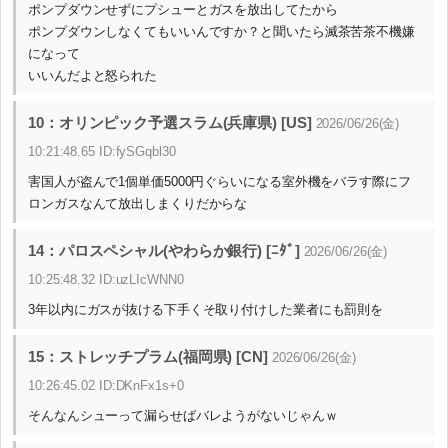
ポンプダウンせずにプシューとガスを放出してたから
ポンプダウンしなくてもいいんですか？と聞いたら滅茶苦茶不機嫌
になって
いいんだよと怒られた
10：オリンピック予選スラム(兵庫県) [US]
2026/06/26(金)
10:21:48.65 ID:fySGqbl30
害国人が盗んで1個単価5000円ぐらいになる室外機をバラす際にフ
ロンガスなんて放出しまくりだからな
14：パロスペシャル(やわらか銀行) [ﾆﾀﾞ]
2026/06/26(金)
10:25:48.32 ID:uzLIcWNN0
3年以内にガスが抜ける下手くそ取り付けした業者にも罰則を
15：ストレッチプラム(福岡県) [CN]
2026/06/26(金)
10:26:45.02 ID:DKnFx1s+0
そんなんシューって漏らせばバレようがないじゃんｗ