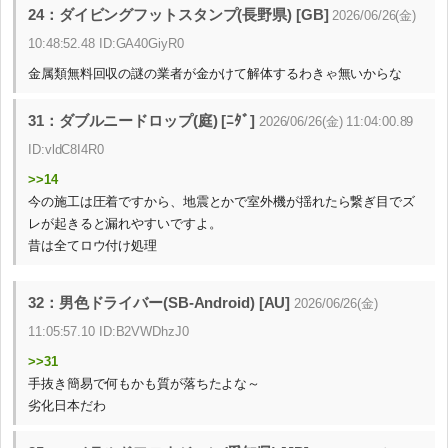
24：ダイビングフットスタンプ(長野県) [GB]
2026/06/26(金)
10:48:52.48 ID:GA40GiyR0
金属類無料回収の謎の業者が金かけて解体するわきゃ無いからな
31：ダブルニードロップ(庭) [ﾆﾀﾞ]
2026/06/26(金) 11:04:00.89
ID:vldC8I4R0
>>14
今の施工は圧着ですから、地震とかで室外機が揺れたら繋ぎ目でズ
レが起きると漏れやすいですよ。
昔は全てロウ付け処理
32：男色ドライバー(SB-Android) [AU]
2026/06/26(金)
11:05:57.10 ID:B2VWDhzJ0
>>31
手抜き簡易で何もかも質が落ちたよな～
劣化日本だわ