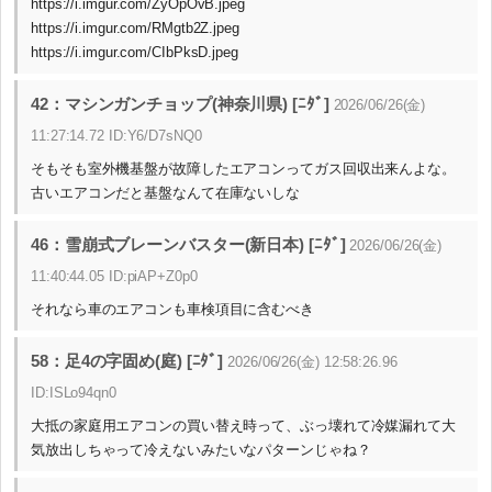
https://i.imgur.com/ZyOpOvB.jpeg
https://i.imgur.com/RMgtb2Z.jpeg
https://i.imgur.com/CIbPksD.jpeg
42：マシンガンチョップ(神奈川県) [ﾆﾀﾞ]
2026/06/26(金)
11:27:14.72 ID:Y6/D7sNQ0
そもそも室外機基盤が故障したエアコンってガス回収出来んよな。
古いエアコンだと基盤なんて在庫ないしな
46：雪崩式ブレーンバスター(新日本) [ﾆﾀﾞ]
2026/06/26(金)
11:40:44.05 ID:piAP+Z0p0
それなら車のエアコンも車検項目に含むべき
58：足4の字固め(庭) [ﾆﾀﾞ]
2026/06/26(金) 12:58:26.96
ID:ISLo94qn0
大抵の家庭用エアコンの買い替え時って、ぶっ壊れて冷媒漏れて大
気放出しちゃって冷えないみたいなパターンじゃね？