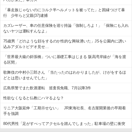
「暴走族じゃないのにコルク半ヘルメットを被ってた」と因縁つけて暴
行 少年らと父親(37)逮捕
カズレーザー、車の任意保険を巡り持論「強制しろよ！」「保険にも入れ
ないヤツは運転すんなよ」
75歳男「どのような顔をするのか性的な興味湧いた」JSを公園内に誘い
込みアダルトビデオ見せ…
「世界最大級の斜張橋」ついに基礎工事はじまる 阪高湾岸線が「海を渡
る区間」
歌舞伎の中村小三郎さん 「当たったのはわかりましたが、けがをするほ
どとは思いませんでした」
広島県警でまた飲酒運転 巡査長免職、7月以降3件
性欲なくなると仏教にハマるよな？
リニア大阪延伸「工期示せない」 JR東海社長、名古屋開業後の早期着
手を強調
80代男性「足がすべってアクセルを踏んでしまった」駐車場の壁に衝突