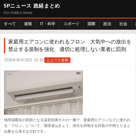
5Pニュース 政経まとめ
5ch Politics News
すべて
速報
IT・科学
スポーツ
国際
政治
社会
家庭用エアコンに使われるフロン 大気中への放出を
禁止する規制を強化 適切に処理しない業者に罰則
2026年06月26日 10:15
ニュース速報
地球温暖化の原因となる温室効果ガスの一種で、家庭用エアコンなどに使われ
る「フロン」について、環境省はきょう、排出を抑制する対策の中間とりまと
め案を公表する方針です。