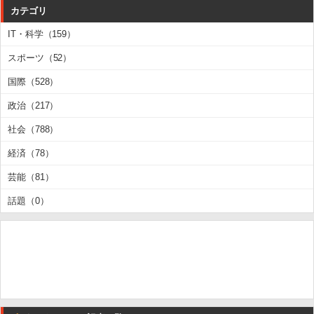
カテゴリ
IT・科学（159）
スポーツ（52）
国際（528）
政治（217）
社会（788）
経済（78）
芸能（81）
話題（0）