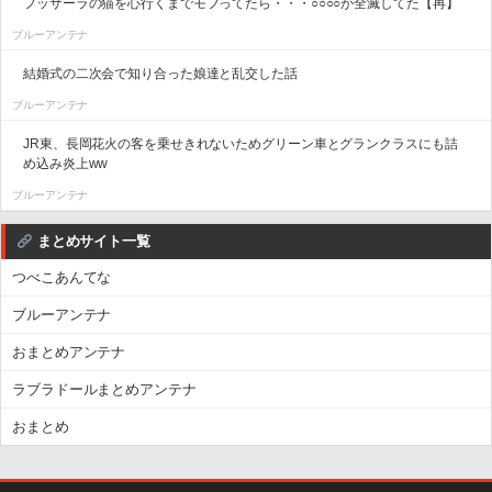
フッサーラの猫を心行くまでモフってたら・・・○○○○が全滅してた【再】
ブルーアンテナ
結婚式の二次会で知り合った娘達と乱交した話
ブルーアンテナ
JR東、長岡花火の客を乗せきれないためグリーン車とグランクラスにも詰
め込み炎上ww
ブルーアンテナ
まとめサイト一覧
つべこあんてな
ブルーアンテナ
おまとめアンテナ
ラブラドールまとめアンテナ
おまとめ