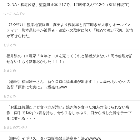
DeNA・松尾汐恩、盗塁阻止率 .217で、12球団13人中12位（8月5日現在）
つべこあんてな
【ﾌｧﾝｻﾏﾘｨ】熊本地震報道 真実より視聴率と高市叩きが大事なオールドメ
ディア 熊本県知事が被災者・遺族への取材に怒り「極めて強い不満、苦情
が寄せられた」
おまとめ
福井県のコメ農家「今年はコメを売ってくれと業者が来ない！高市総理が許
せない！もう愛想尽かした！！！」
おまとめ
【悲報】福田雄一さん「新ケロロに福田組が出ます！」→爆死 ちいかわの
監督「原作に忠実に」→爆売れwww
おまとめ
「お皿は綺麗だけど食べ方が汚い」焼き魚を食べた知人の信じられない所
作…両手で1本ずつ箸を持ち、骨や手をしゃぶり、口から出した骨をテーブ
ルに並べる・・・
おまとめアンテナ
【朗報】イギリス、タバコ販売禁止法案を可決wwwwww