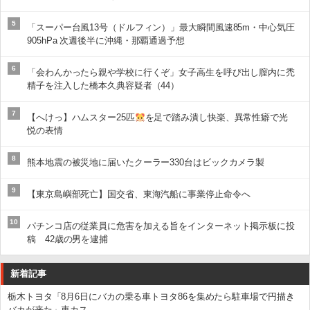
5
「スーパー台風13号（ドルフィン）」最大瞬間風速85m・中心気圧
905hPa 次週後半に沖縄・那覇通過予想
6
「会わんかったら親や学校に行くぞ」女子高生を呼び出し膣内に禿
精子を注入した橋本久典容疑者（44）
7
【へけっ】ハムスター25匹
を足で踏み潰し快楽、異常性癖で光
悦の表情
8
熊本地震の被災地に届いたクーラー330台はビックカメラ製
9
【東京島嶼部死亡】国交省、東海汽船に事業停止命令へ
10
パチンコ店の従業員に危害を加える旨をインターネット掲示板に投
稿 42歳の男を逮捕
新着記事
栃木トヨタ「8月6日にバカの乗る車トヨタ86を集めたら駐車場で円描き
バカが来た」車カス