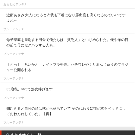
おまとめアンテナ
近藤あさみ 大人になると衣装も下着になり露出度も高くなるのでいいです
よね～！
ブルーアンテナ
母子家庭を差別する田舎で俺たちは「貧乏人」といじめられた。俺や弟の目
の前で母にセクハラする人も…
ブルーアンテナ
【えっ】「ちいかわ」ナイトブラ発売。ハチワレやくりまんじゅうのブラジ
ャー公開される
ブルーアンテナ
35歳私、>>5で処女捧げます
ブルーアンテナ
朝起きると自分の頭は枕から落ちていて その代わりに猫が枕をベッドにし
ておねんねしていた。【再】
ブルーアンテナ