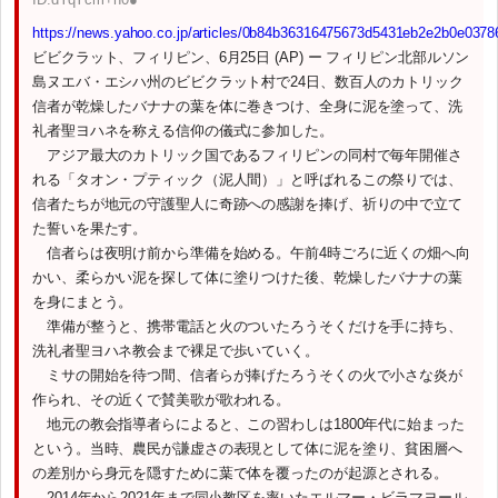
https://news.yahoo.co.jp/articles/0b84b36316475673d5431eb2e2b0e037
ビビクラット、フィリピン、6月25日 (AP) ー フィリピン北部ルソン
島ヌエバ・エシハ州のビビクラット村で24日、数百人のカトリック
信者が乾燥したバナナの葉を体に巻きつけ、全身に泥を塗って、洗
礼者聖ヨハネを称える信仰の儀式に参加した。
アジア最大のカトリック国であるフィリピンの同村で毎年開催さ
れる「タオン・プティック（泥人間）」と呼ばれるこの祭りでは、
信者たちが地元の守護聖人に奇跡への感謝を捧げ、祈りの中で立て
た誓いを果たす。
信者らは夜明け前から準備を始める。午前4時ごろに近くの畑へ向
かい、柔らかい泥を探して体に塗りつけた後、乾燥したバナナの葉
を身にまとう。
準備が整うと、携帯電話と火のついたろうそくだけを手に持ち、
洗礼者聖ヨハネ教会まで裸足で歩いていく。
ミサの開始を待つ間、信者らが捧げたろうそくの火で小さな炎が
作られ、その近くで賛美歌が歌われる。
地元の教会指導者らによると、この習わしは1800年代に始まった
という。当時、農民が謙虚さの表現として体に泥を塗り、貧困層へ
の差別から身元を隠すために葉で体を覆ったのが起源とされる。
2014年から2021年まで同小教区を率いたエルマー・ビラマヨール