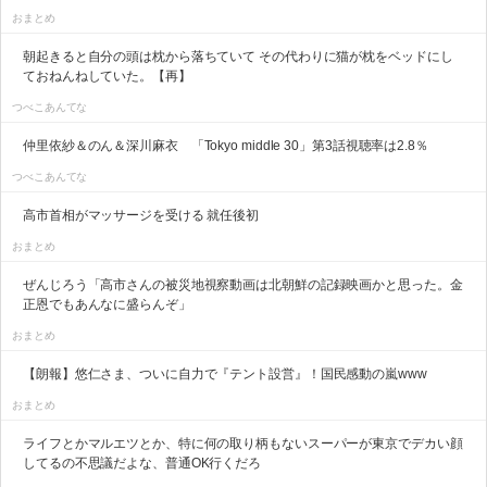
おまとめ
朝起きると自分の頭は枕から落ちていて その代わりに猫が枕をベッドにし
ておねんねしていた。【再】
つべこあんてな
仲里依紗＆のん＆深川麻衣 「Tokyo middle 30」第3話視聴率は2.8％
つべこあんてな
高市首相がマッサージを受ける 就任後初
おまとめ
ぜんじろう「高市さんの被災地視察動画は北朝鮮の記録映画かと思った。金
正恩でもあんなに盛らんぞ」
おまとめ
【朗報】悠仁さま、ついに自力で『テント設営』！国民感動の嵐www
おまとめ
ライフとかマルエツとか、特に何の取り柄もないスーパーが東京でデカい顔
してるの不思議だよな、普通OK行くだろ