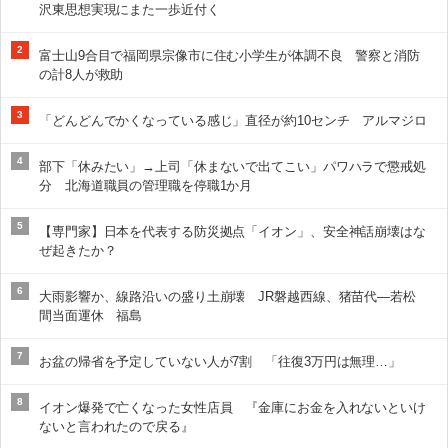
沢東思想実現にまた一歩近付く
2
富士山9合目で福岡県宗像市に住む小学生が体調不良 警察と消防
の計8人が救助
3
「どんどんでかくなっている感じ」直径が約10センチ アルマジロ
4
部下「休みたい」→上司「休まないで出てこい」パワハラで懲戒処
分 北海道職員の管理職を停職1か月
5
【専門家】日本を代表する防災拠点「イオン」、安全神話崩壊はな
ぜ起きたか？
6
大雨影響か、線路沿いの盛り土崩壊 JR磐越西線、猪苗代―若松
間当面運休 福島
7
お盆の帰省を予定していない人が7割 「往復3万円は無理…」
8
イオン爆発で亡くなった女性店員 『金庫にお金を入れないといけ
ないと言われたので戻る』