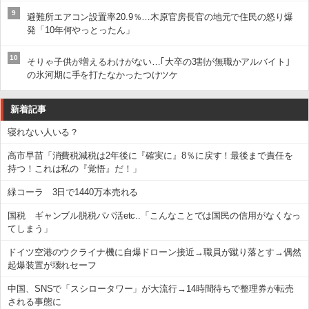
9
避難所エアコン設置率20.9％…木原官房長官の地元で住民の怒り爆
発「10年何やっとったん」
10
そりゃ子供が増えるわけがない…｢大卒の3割が無職かアルバイト｣
の氷河期に手を打たなかったつけツケ
新着記事
寝れない人いる？
高市早苗「消費税減税は2年後に『確実に』8％に戻す！最後まで責任を
持つ！これは私の『覚悟』だ！」
緑コーラ 3日で1440万本売れる
国税 ギャンブル脱税パパ活etc..「こんなことでは国民の信用がなくなっ
てしまう」
ドイツ空港のウクライナ機に自爆ドローン接近→職員が蹴り落とす→偶然
起爆装置が壊れセーフ
中国、SNSで「スシロータワー」が大流行→14時間待ちで整理券が転売
される事態に