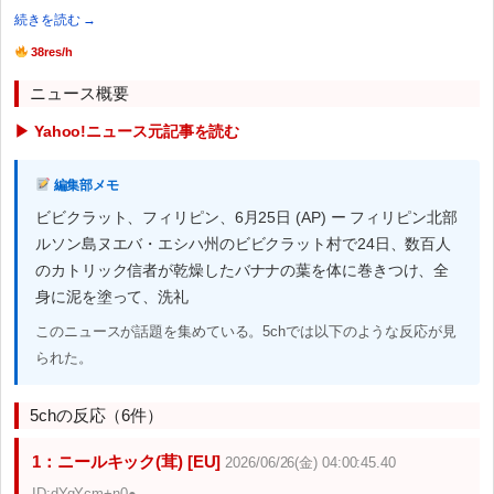
続きを読む →
38res/h
ニュース概要
▶ Yahoo!ニュース元記事を読む
編集部メモ
ビビクラット、フィリピン、6月25日 (AP) ー フィリピン北部
ルソン島ヌエバ・エシハ州のビビクラット村で24日、数百人
のカトリック信者が乾燥したバナナの葉を体に巻きつけ、全
身に泥を塗って、洗礼
このニュースが話題を集めている。5chでは以下のような反応が見
られた。
5chの反応（6件）
1：ニールキック(茸) [EU]
2026/06/26(金) 04:00:45.40
ID:dYqYcm+n0●