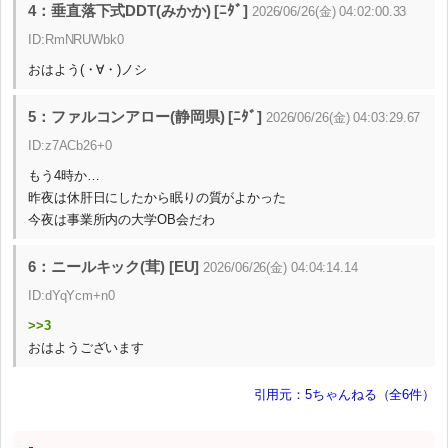
4：垂直落下式DDT(みかか) [ﾆﾀﾞ]
2026/06/26(金) 04:02:00.33
ID:RmNRUWbk0
おはよう(・∀・)ノシ
5：ファルコンアロー(静岡県) [ﾆﾀﾞ]
2026/06/26(金) 04:03:29.67
ID:z7ACb26+0
もう4時か…
昨夜は休肝日にしたから眠りの質がよかった
今夜は事業所内の大学OB会だわ
6：ニールキック(茸) [EU]
2026/06/26(金) 04:04:14.14
ID:dYqYcm+n0
>>3
おはようございます
引用元：5ちゃんねる（全6件）