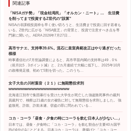
関連記事
「NISAガチ勢」「現金枯渇民」「オルカン・ニート」… 生活費
を削ってまで投資するZ世代の“誤算”
NISAの非課税投資枠を早く使い切ろうと、生活費まで投資に回す若者も
いる。Z世代に広がる「NISA貧乏」の背景と、投資で注意すべき点を専
門家に聞いた。AERA 2026年7月27日…
高市サナエ、支持率39.6%。流石に皇室典範改正はやり過ぎだった
模様
時事通信社の7月世論調査によると、高市早苗内閣の支持率は49．0％
（前月比5．3ポイント減）と、2カ月連続で大幅に低下し、2025年10月
の政権発足後、初めて5割を切った。このうち…
女子大生の川村葉音（２１）に無期懲役求刑
wwwwwwwwwwwwwwwwwwwww
北海道江別市で集団暴行を受けた大学生が死亡した強盗致死事件の裁判
員裁判で、検察は21歳の女の被告に対して無期懲役を求刑しました。 強
盗致死、詐欺、詐欺未遂、窃盗の罪に問われている…
コカ・コーラ「昼食・夕食の時にコーラを飲む日本人が少ない…」
日本では、昼食・夕食時に「コカ・コーラ」を飲む割合が主要40カ国平
均の6分の1にとどまる。日本コカ・コーラは、唐揚げと「コカ・コー