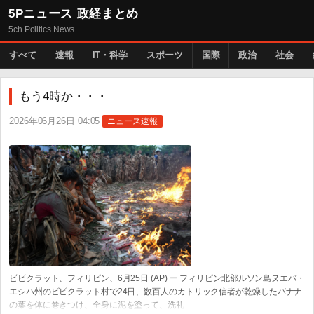
5Pニュース 政経まとめ
5ch Politics News
すべて
速報
IT・科学
スポーツ
国際
政治
社会
もう4時か・・・
2026年06月26日 04:05
ニュース速報
ビビクラット、フィリピン、6月25日 (AP) ー フィリピン北部ルソン島ヌエバ・
エシハ州のビビクラット村で24日、数百人のカトリック信者が乾燥したバナナ
の葉を体に巻きつけ、全身に泥を塗って、洗礼