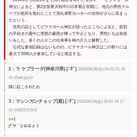
神父によると、第2次世界大戦中の日本軍占領期に、地元の男性グル
ープが処刑を免れたことで洗礼者聖ヨハネへの信仰がさらに高まっ
たという。
住民の話としてビラマヨール神父が語ったところによると、処刑
の手続きの最中に突然の豪雨が降って中止となり、男性たちは命拾
いをした。多くの人がこの出来事を神の介入と解釈した。
公式な参加記録はないものの、ビラマヨール神父はこの祭りには
最大で3000人が参加していると推定する。
2：ラ ケブラーダ(神奈川県) [ﾆﾀﾞ]
2026/06/26(金) 04:01:51.03
ID:d5e4cgxL0
猫に起こされたわ
3：マシンガンチョップ(庭) [ﾆﾀﾞ]
2026/06/26(金) 04:01:58.17
ID:1WB2DS3V0
>>1
(*´∀｀)ﾉおはよう