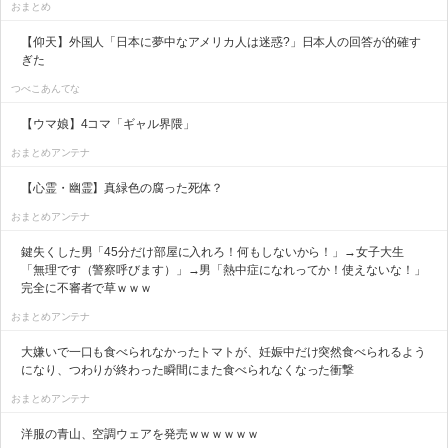
おまとめ
【仰天】外国人「日本に夢中なアメリカ人は迷惑?」日本人の回答が的確す
ぎた
つべこあんてな
【ウマ娘】4コマ「ギャル界隈」
おまとめアンテナ
【心霊・幽霊】真緑色の腐った死体？
おまとめアンテナ
鍵失くした男「45分だけ部屋に入れろ！何もしないから！」→女子大生
「無理です（警察呼びます）」→男「熱中症になれってか！使えないな！」
完全に不審者で草ｗｗｗ
おまとめアンテナ
大嫌いで一口も食べられなかったトマトが、妊娠中だけ突然食べられるよう
になり、つわりが終わった瞬間にまた食べられなくなった衝撃
おまとめアンテナ
洋服の青山、空調ウェアを発売ｗｗｗｗｗｗ