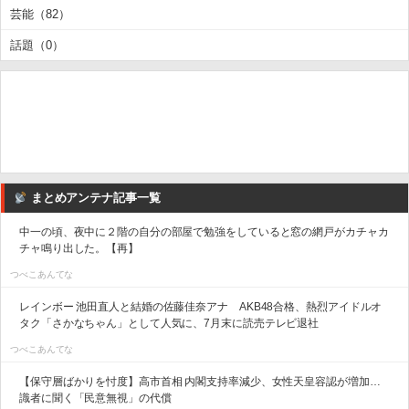
芸能（82）
話題（0）
まとめアンテナ記事一覧
中一の頃、夜中に２階の自分の部屋で勉強をしていると窓の網戸がカチャカ
チャ鳴り出した。【再】
つべこあんてな
レインボー 池田直人と結婚の佐藤佳奈アナ AKB48合格、熱烈アイドルオ
タク「さかなちゃん」として人気に、7月末に読売テレビ退社
つべこあんてな
【保守層ばかりを忖度】高市首相 内閣支持率減少、女性天皇容認が増加…
識者に聞く「民意無視」の代償