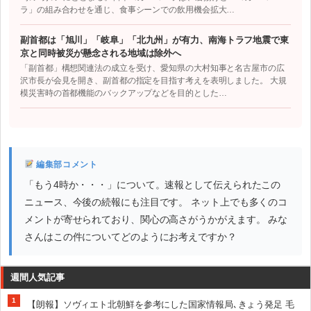
ラ」の組み合わせを通じ、食事シーンでの飲用機会拡大…
副首都は「旭川」「岐阜」「北九州」が有力、南海トラフ地震で東
京と同時被災が懸念される地域は除外へ
「副首都」構想関連法の成立を受け、愛知県の大村知事と名古屋市の広
沢市長が会見を開き、副首都の指定を目指す考えを表明しました。 大規
模災害時の首都機能のバックアップなどを目的とした…
編集部コメント
「もう4時か・・・」について。速報として伝えられたこの
ニュース、今後の続報にも注目です。 ネット上でも多くのコ
メントが寄せられており、関心の高さがうかがえます。 みな
さんはこの件についてどのようにお考えですか？
週間人気記事
1
【朗報】ソヴィエト北朝鮮を参考にした国家情報局､きょう発足 毛