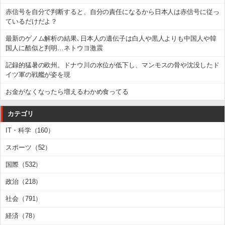
赤信号を自分で判断すると、自分の責任になるから日本人は赤信号に従っ
ているだけだよ？
最新のゲノム解析の結果､日本人の遺伝子は白人や黒人よりも中国人や韓
国人に酷似と判明…ネトウヨ激震
記録的猛暑の欧州。ドナウ川の水位が低下し、マンモスの骨や沈没したド
イツ軍の戦艦が姿を現
お金がなくなったら増えるわかめ食ってる
カテゴリ
IT・科学（160）
スポーツ（52）
国際（532）
政治（218）
社会（791）
経済（78）