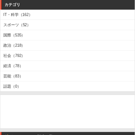
カテゴリ
IT・科学（162）
スポーツ（52）
国際（535）
政治（218）
社会（792）
経済（78）
芸能（83）
話題（0）