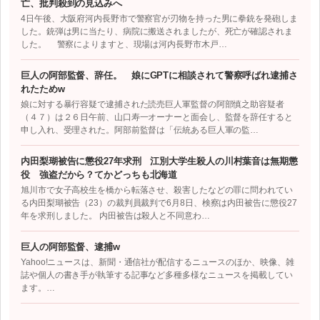
亡、批判殺到の見込みへ
4日午後、大阪府河内長野市で警察官が刃物を持った男に拳銃を発砲しま
した。銃弾は男に当たり、病院に搬送されましたが、死亡が確認されま
した。 警察によりますと、現場は河内長野市木戸…
巨人の阿部監督、辞任。 娘にGPTに相談されて警察呼ばれ逮捕さ
れたためw
娘に対する暴行容疑で逮捕された読売巨人軍監督の阿部慎之助容疑者
（４７）は２６日午前、山口寿一オーナーと面会し、監督を辞任すると
申し入れ、受理された。阿部前監督は「伝統ある巨人軍の監…
内田梨瑚被告に懲役27年求刑 江別大学生殺人の川村葉音は無期懲
役 強盗だから？てかどっちも北海道
旭川市で女子高校生を橋から転落させ、殺害したなどの罪に問われてい
る内田梨瑚被告（23）の裁判員裁判で6月8日、検察は内田被告に懲役27
年を求刑しました。 内田被告は殺人と不同意わ…
巨人の阿部監督、逮捕w
Yahoo!ニュースは、新聞・通信社が配信するニュースのほか、映像、雑
誌や個人の書き手が執筆する記事など多種多様なニュースを掲載してい
ます。…