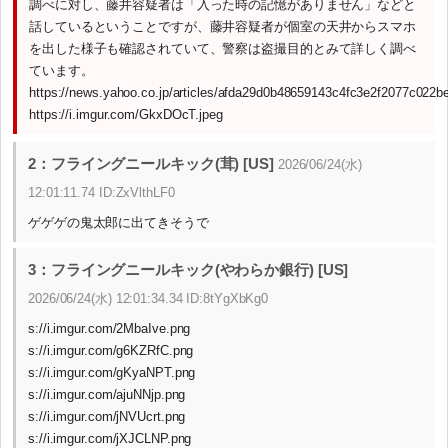
調べに対し、藤井容疑者は「入った時の記憶がありません」などと
話しているということですが、藤井容疑者が個室の天井からスマホ
を出した様子も確認されていて、警察は盗撮目的とみて詳しく調べ
ています。
https://news.yahoo.co.jp/articles/afda29d0b48659143c4fc3e2f2077c022b
https://i.imgur.com/GkxDOcT.jpeg
2：フライングニールキック(茸) [US]
2026/06/24(水)
12:01:11.74 ID:ZxVlthLF0
ゲゲゲの鬼太郎に出てきそうで
3：フライングニールキック(やわらか銀行) [US]
2026/06/24(水) 12:01:34.34 ID:8tYgXbKg0
s://i.imgur.com/2MbaIve.png
s://i.imgur.com/g6KZRfC.png
s://i.imgur.com/gKyaNPT.png
s://i.imgur.com/ajuNNjp.png
s://i.imgur.com/jNVUcrt.png
s://i.imgur.com/jXJCLNP.png