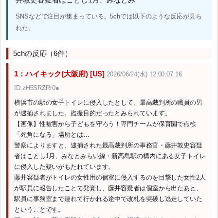
SNSなどで注目が集まっている。5chでは以下のような反応が見ら
れた。
5chの反応（6件）
1：ハイキック(大阪府) [US]
2026/06/24(水) 12:00:07.16
ID:zH5SRZRr0●
横浜市の駅の女子トイレに侵入したとして、最高裁判所の職員の男
が逮捕されました。盗撮目的だったとみられています。
【画像】性被害から子どもを守ろう！専門チームが保育園で点検
「死角になる」場所とは…
警察によりますと、逮捕された最高裁判所の事務官・藤井敦史容疑
者はことし1月、みなとみらい線・新高島駅の構内にある女子トイレ
に侵入した疑いがもたれています。
藤井容疑者がトイレの女性用の個室に侵入するのを目撃した女性2人
が駅員に報告したことで発覚し、藤井容疑者は個室から出たあと、
駅員に事務室まで連れて行かれる途中で改札を突破し逃走していた
ということです。