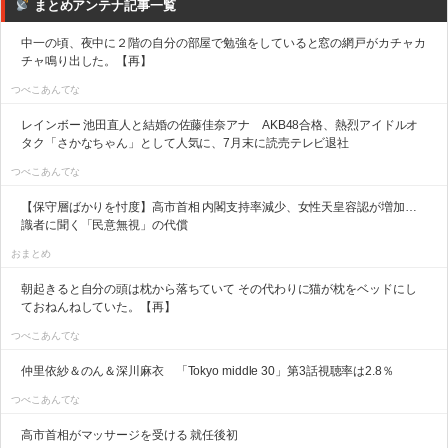
まとめアンテナ記事一覧
中一の頃、夜中に２階の自分の部屋で勉強をしていると窓の網戸がカチャカ
チャ鳴り出した。【再】
つべこあんてな
レインボー 池田直人と結婚の佐藤佳奈アナ AKB48合格、熱烈アイドルオ
タク「さかなちゃん」として人気に、7月末に読売テレビ退社
つべこあんてな
【保守層ばかりを忖度】高市首相 内閣支持率減少、女性天皇容認が増加…
識者に聞く「民意無視」の代償
おまとめ
朝起きると自分の頭は枕から落ちていて その代わりに猫が枕をベッドにし
ておねんねしていた。【再】
つべこあんてな
仲里依紗＆のん＆深川麻衣 「Tokyo middle 30」第3話視聴率は2.8％
つべこあんてな
高市首相がマッサージを受ける 就任後初