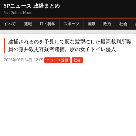
5Pニュース 政経まとめ
5ch Politics News
すべて
速報
IT・科学
スポーツ
国際
政治
社会
逮捕されるのを予見して変な髪型にした最高裁判所職
員の藤井敦史容疑者逮捕。駅の女子トイレ侵入
2026年06月24日 12:05
ニュース速報
社会