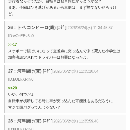
歩行者ならそうだが、自転車は軽車両だからどうかな？
まあ、今回はひき逃げがあるから車側は、まず勝てないだろうけ
ど。
26：トペ コンヒーロ(庭) [ﾆﾀﾞ]
2026/06/24(水) 11:34:45.87
ID:wOeEBv3u0
>>17
スケボーで腹ばいになって交差点に突っ込んで来て死んだ小学生は
加害者認定されてドライバーは無罪になったよ。
27：河津掛け(茸) [ﾆﾀﾞ]
2026/06/24(水) 11:35:10.64
ID:bOEkXRIN0
>>20
いや、何でだよ
自転車が横断してる時に車が突っ込んだ可能性もあるだろうに
マジで頭バグってんじゃない？
28：河津掛け(茸) [ﾆﾀﾞ]
2026/06/24(水) 11:35:59.46
ID:bOEkXRIN0