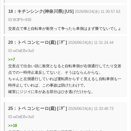
18：キチンシンク(神奈川県) [US]
2026/06/24(水) 11:30:57.63
ID:8I3P5+930
交差点で車と自転車が衝突って争ったら車側はまず勝てないでしょ
20：トペ コンヒーロ(庭) [ﾆﾀﾞ]
2026/06/24(水) 11:31:24.44
ID:wOeEBv3u0
>>7
交差点で出合い頭に衝突となると自転車側が右側通行してたり交差
点での一時停止違反してないと、そうはならんからな。
ちゃんと左側通行していれば運転席からすぐ見えるし自転車側も一
時停止していれば、この事故は防げたわけで。
確実にジジイに非がある部分はひき逃げだけかな。
25：トペ コンヒーロ(庭) [ﾆﾀﾞ]
2026/06/24(水) 11:33:48.73
ID:wOeEBv3u0
>>18