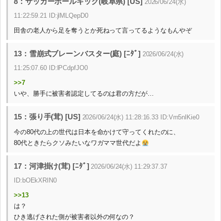
8：サッカーボールキック(岐阜県) [US]
2026/06/24(水)
11:22:59.21 ID:jlMLQepD0
田舎の老人から足を奪うとか死ねって言ってるようなもんやぞ
13：雪崩式ブレーンバスター(庭) [ﾆﾀﾞ]
2026/06/24(水)
11:25:07.60 ID:lPCdpfJO0
>>7
いや、勝手に被害者認定してるのは君の方だが…
15：張り手(茸) [US]
2026/06/24(水) 11:28:16.33 ID:Vm5nlKie0
今の80代の上の世代は日本を命かけて守ってくれたのに、
80代ときたらクソみたいなワガママ世代だよ
17：河津掛け(茸) [ﾆﾀﾞ]
2026/06/24(水) 11:29:37.37
ID:bOEkXRIN0
>>13
は？
ひき逃げされた側が被害者以外の何なの？