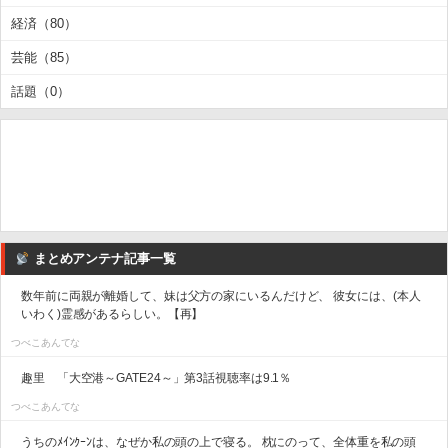
経済（80）
芸能（85）
話題（0）
まとめアンテナ記事一覧
数年前に両親が離婚して、妹は父方の家にいるんだけど、 彼女には、(本人
いわく)霊感があるらしい。【再】
つべこあんてな
趣里 「大空港～GATE24～」第3話視聴率は9.1％
つべこあんてな
うちのﾒｲﾝｸｰﾝは、なぜか私の頭の上で寝る。 枕にのって、全体重を私の頭