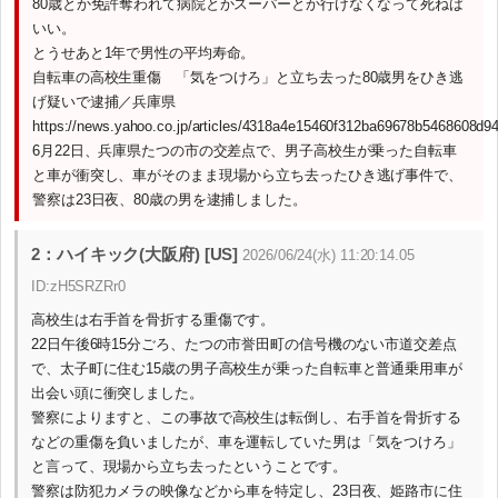
80歳とか免許奪われて病院とかスーパーとか行けなくなって死ねば
いい。
とうせあと1年で男性の平均寿命。
自転車の高校生重傷 「気をつけろ」と立ち去った80歳男をひき逃
げ疑いで逮捕／兵庫県
https://news.yahoo.co.jp/articles/4318a4e15460f312ba69678b5468608d9
6月22日、兵庫県たつの市の交差点で、男子高校生が乗った自転車
と車が衝突し、車がそのまま現場から立ち去ったひき逃げ事件で、
警察は23日夜、80歳の男を逮捕しました。
2：ハイキック(大阪府) [US]
2026/06/24(水) 11:20:14.05
ID:zH5SRZRr0
高校生は右手首を骨折する重傷です。
22日午後6時15分ごろ、たつの市誉田町の信号機のない市道交差点
で、太子町に住む15歳の男子高校生が乗った自転車と普通乗用車が
出会い頭に衝突しました。
警察によりますと、この事故で高校生は転倒し、右手首を骨折する
などの重傷を負いましたが、車を運転していた男は「気をつけろ」
と言って、現場から立ち去ったということです。
警察は防犯カメラの映像などから車を特定し、23日夜、姫路市に住