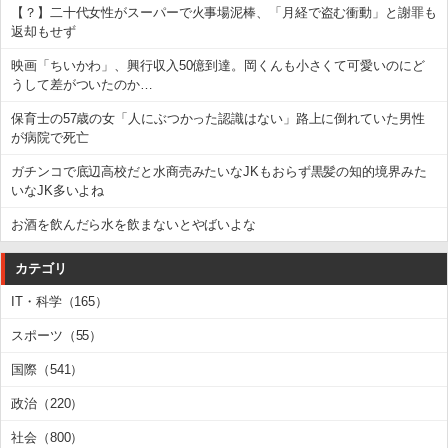
【？】二十代女性がスーパーで火事場泥棒、「月経で盗む衝動」と謝罪も
返却もせず
映画「ちいかわ」、興行収入50億到達。岡くんも小さくて可愛いのにど
うして差がついたのか…
保育士の57歳の女「人にぶつかった認識はない」路上に倒れていた男性
が病院で死亡
ガチンコで底辺高校だと水商売みたいなJKもおらず黒髪の知的境界みた
いなJK多いよね
お酒を飲んだら水を飲まないとやばいよな
カテゴリ
IT・科学（165）
スポーツ（55）
国際（541）
政治（220）
社会（800）