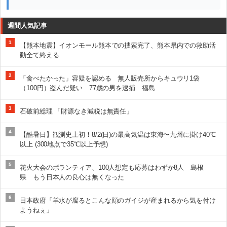
週間人気記事
1
【熊本地震】イオンモール熊本での捜索完了、熊本県内での救助活
動全て終える
2
「食べたかった」容疑を認める 無人販売所からキュウリ1袋
（100円）盗んだ疑い 77歳の男を逮捕 福島
3
石破前総理 「財源なき減税は無責任」
4
【酷暑日】観測史上初！8/2(日)の最高気温は東海〜九州に掛け40℃
以上 (300地点で35℃以上予想)
5
花火大会のボランティア、100人想定も応募はわずか8人 島根
県 もう日本人の良心は無くなった
6
日本政府「羊水が腐るとこんな顔のガイジが産まれるから気を付け
ようねぇ」