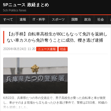
5Pニュース 政経まとめ
5ch Politics News
すべて
速報
IT・科学
スポーツ
国際
政治
社会
【お手柄】自転車高校生が80にもなって免許を返納し
ない車カスから免許奪うことに成功。轢き逃げ逮捕
2026年06月24日 11:20
ニュース速報
社会
6月22日、兵庫県たつの市の交差点で、男子高校生が乗った自転車と車が衝突
し、車がそのまま現場から立ち去ったひき逃げ事件で、警察は23日夜、80歳の
男を逮捕しました。