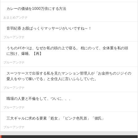
カレーの価値を1000万倍にする方法
おまとめアンテナ
音羽紀香 お股ぱっくりマッサージがいいですね～！
ブルーアンテナ
うちのﾒｲﾝｸｰﾝは、なぜか私の頭の上で寝る。 枕にのって、全体重を私の頭
に預け、爆睡。【再】
ブルーアンテナ
スーツケースで出張する私を見たマンション管理人が「お金持ちのジジイの
愛人をやって稼いでる」と全住人に言いふらしていた。
ブルーアンテナ
職場の人妻と不倫をして、ついに、、、
ブルーアンテナ
三大ギャルに求める要素「処女」「ピンク色乳首」「彼氏」
ブルーアンテナ