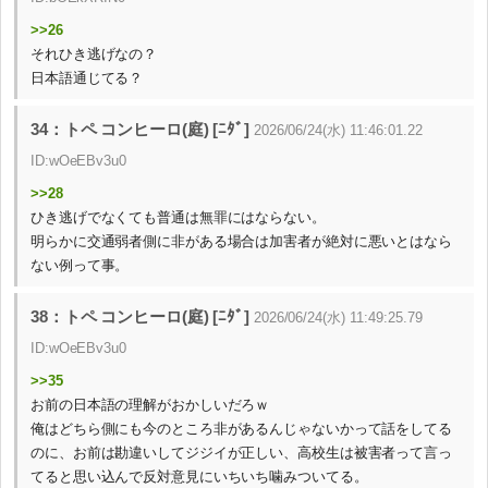
>>26
それひき逃げなの？
日本語通じてる？
34：トペ コンヒーロ(庭) [ﾆﾀﾞ]
2026/06/24(水) 11:46:01.22
ID:wOeEBv3u0
>>28
ひき逃げでなくても普通は無罪にはならない。
明らかに交通弱者側に非がある場合は加害者が絶対に悪いとはなら
ない例って事。
38：トペ コンヒーロ(庭) [ﾆﾀﾞ]
2026/06/24(水) 11:49:25.79
ID:wOeEBv3u0
>>35
お前の日本語の理解がおかしいだろｗ
俺はどちら側にも今のところ非があるんじゃないかって話をしてる
のに、お前は勘違いしてジジイが正しい、高校生は被害者って言っ
てると思い込んで反対意見にいちいち噛みついてる。