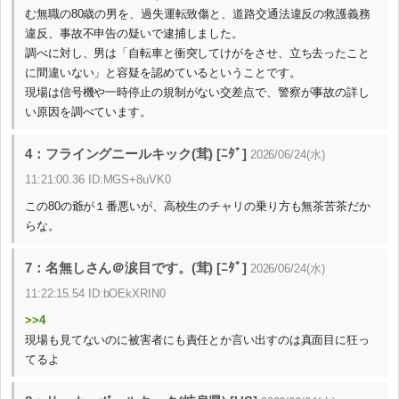
む無職の80歳の男を、過失運転致傷と、道路交通法違反の救護義務
違反、事故不申告の疑いで逮捕しました。
調べに対し、男は「自転車と衝突してけがをさせ、立ち去ったこと
に間違いない」と容疑を認めているということです。
現場は信号機や一時停止の規制がない交差点で、警察が事故の詳し
い原因を調べています。
4：フライングニールキック(茸) [ﾆﾀﾞ]
2026/06/24(水)
11:21:00.36 ID:MGS+8uVK0
この80の爺が１番悪いが、高校生のチャリの乗り方も無茶苦茶だか
らな。
7：名無しさん＠涙目です。(茸) [ﾆﾀﾞ]
2026/06/24(水)
11:22:15.54 ID:bOEkXRIN0
>>4
現場も見てないのに被害者にも責任とか言い出すのは真面目に狂っ
てるよ