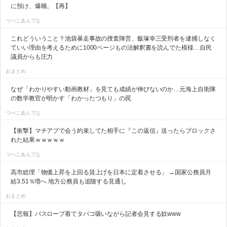
に預け、爆睡。【再】
つべこあんてな
これどういうこと？池袋暴走事故の捜査陣営、飯塚幸三受刑者を逮捕しなく
ていい理由を考えるために1000ページもの法解釈書を読んでた模様…自民
議員からも圧力
おまとめ
なぜ「わかりやすい動画教材」を見ても成績が伸びないのか…元海上自衛隊
の数学教官が明かす「わかったつもり」の罠
つべこあんてな
【衝撃】マチアプで会う約束してた相手に『この返信』送ったらブロックさ
れた結果ｗｗｗｗｗ
つべこあんてな
高市総理「物価上昇を上回る賃上げを日本に定着させる」 →国家公務員月
給3.51％増へ 地方公務員も追随する見通し
おまとめ
【悲報】バスローブ着てタバコ吸いながら記者会見する奴www