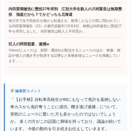
内田梨瑚被告に懲役27年求刑 江別大学生殺人の川村葉音は無期懲
役 強盗だから？てかどっちも北海道
旭川市で女子高校生を橋から転落させ、殺害したなどの罪に問われてい
る内田梨瑚被告（23）の裁判員裁判で6月8日、検察は内田被告に懲役27
年を求刑しました。 内田被告は殺人と不同意わ…
巨人の阿部監督、逮捕w
Yahoo!ニュースは、新聞・通信社が配信するニュースのほか、映像、雑
誌や個人の書き手が執筆する記事など多種多様なニュースを掲載してい
ます。…
編集部コメント
「【お手柄】自転車高校生が80にもなって免許を返納しない
車カスから免許奪うことに成功。轢き逃げ逮捕」について。
突然のニュースに驚いた方も多かったのではないでしょう
か。 多くの方がこの話題に興味を持っており、議論が続いて
います。 今後の動向を引き続きお伝えしていきます。