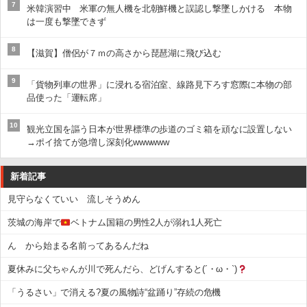
7
米韓演習中 米軍の無人機を北朝鮮機と誤認し撃墜しかける 本物
は一度も撃墜できず
8
【滋賀】僧侶が７ｍの高さから琵琶湖に飛び込む
9
「貨物列車の世界」に浸れる宿泊室、線路見下ろす窓際に本物の部
品使った「運転席」
10
観光立国を謳う日本が世界標準の歩道のゴミ箱を頑なに設置しない
→ポイ捨てが急増し深刻化wwwwww
新着記事
見守らなくていい 流しそうめん
茨城の海岸で
ベトナム国籍の男性2人が溺れ1人死亡
ん から始まる名前ってあるんだね
夏休みに父ちゃんが川で死んだら、どげんすると(´・ω・`)
「うるさい」で消える?夏の風物詩“盆踊り”存続の危機