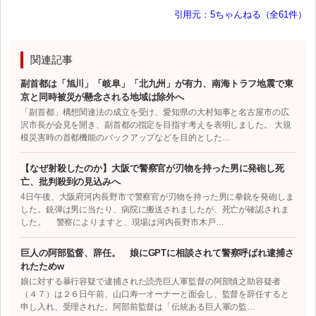
引用元：5ちゃんねる（全61件）
関連記事
副首都は「旭川」「岐阜」「北九州」が有力、南海トラフ地震で東
京と同時被災が懸念される地域は除外へ
「副首都」構想関連法の成立を受け、愛知県の大村知事と名古屋市の広
沢市長が会見を開き、副首都の指定を目指す考えを表明しました。 大規
模災害時の首都機能のバックアップなどを目的とした…
【なぜ射殺したのか】大阪で警察官が刃物を持った男に発砲し死
亡、批判殺到の見込みへ
4日午後、大阪府河内長野市で警察官が刃物を持った男に拳銃を発砲しま
した。銃弾は男に当たり、病院に搬送されましたが、死亡が確認されま
した。 警察によりますと、現場は河内長野市木戸…
巨人の阿部監督、辞任。 娘にGPTに相談されて警察呼ばれ逮捕さ
れたためw
娘に対する暴行容疑で逮捕された読売巨人軍監督の阿部慎之助容疑者
（４７）は２６日午前、山口寿一オーナーと面会し、監督を辞任すると
申し入れ、受理された。阿部前監督は「伝統ある巨人軍の監…