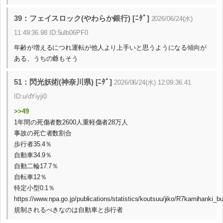
39：フェイスロック(やわらか銀行) [ﾆﾀﾞ]
2026/06/24(水)
11:49:36.98 ID:5ulb06PF0
年齢が増えるにつれ運転が他人より上手いと思うようになる傾向が
ある、うちの爺もそう
51：閃光妖術(神奈川県) [ﾆﾀﾞ]
2026/06/24(水) 12:09:36.41
ID:u/dYiyji0
>>49
1年間の死傷者数2600人重軽傷者28万人
事故の死亡者数割合
歩行者35.4％
自動車34.9％
自動二輪17.7％
自転車12％
特定小型0.1％
https://www.npa.go.jp/publications/statistics/koutsuu/jiko/R7kamihanki_b
規制されるべきなのは自動車と歩行者