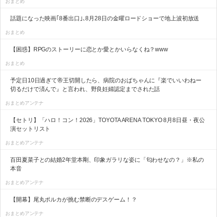
おまとめ
話題になった映画｢8番出口｣､8月28日の金曜ロードショーで地上波初放送
おまとめ
【困惑】RPGのストーリーに恋とか愛とかいらなくね？www
おまとめ
予定日10日過ぎて帝王切開したら、病院のおばちゃんに『楽でいいわねー
切るだけで済んで』と言われ、野良妊婦認定までされた話
おまとめアンテナ
【セトリ】「ハロ！コン！2026」TOYOTA ARENA TOKYO 8月8日昼・夜公
演セットリスト
おまとめアンテナ
百田夏菜子との結婚2年堂本剛、印象ガラリな姿に「匂わせなの？」※私の
本音
おまとめアンテナ
【開幕】尾丸ポルカが挑む禁断のデスゲーム！？
おまとめアンテナ