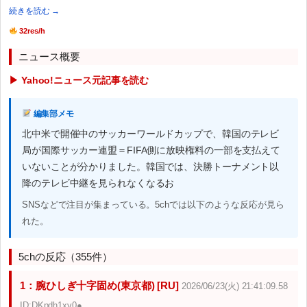
続きを読む →
32res/h
ニュース概要
▶ Yahoo!ニュース元記事を読む
編集部メモ
北中米で開催中のサッカーワールドカップで、韓国のテレビ
局が国際サッカー連盟＝FIFA側に放映権料の一部を支払えて
いないことが分かりました。韓国では、決勝トーナメント以
降のテレビ中継を見られなくなるお
SNSなどで注目が集まっている。5chでは以下のような反応が見ら
れた。
5chの反応（355件）
1：腕ひしぎ十字固め(東京都) [RU]
2026/06/23(火) 21:41:09.58
ID:DKpdh1xv0●