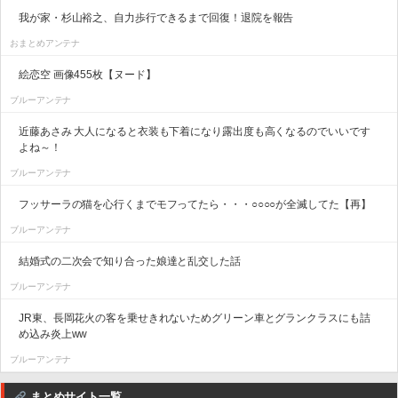
我が家・杉山裕之、自力歩行できるまで回復！退院を報告
おまとめアンテナ
絵恋空 画像455枚【ヌード】
ブルーアンテナ
近藤あさみ 大人になると衣装も下着になり露出度も高くなるのでいいです
よね～！
ブルーアンテナ
フッサーラの猫を心行くまでモフってたら・・・○○○○が全滅してた【再】
ブルーアンテナ
結婚式の二次会で知り合った娘達と乱交した話
ブルーアンテナ
JR東、長岡花火の客を乗せきれないためグリーン車とグランクラスにも詰
め込み炎上ww
ブルーアンテナ
まとめサイト一覧