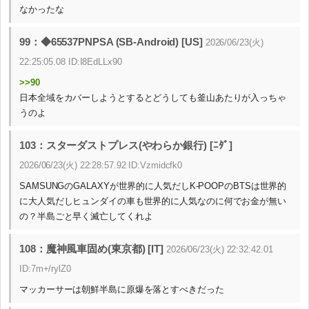
なかったな
99：◆65537PNPSA (SB-Android) [US]
2026/06/23(火)
22:25:05.08 ID:I8EdLLx90
>>90
日本全域をカバーしようとするとどうしても釜山あたりが入っちゃ
うのよ
103：スターダストプレス(やわらか銀行) [ﾆﾀﾞ]
2026/06/23(火) 22:28:57.92 ID:Vzmidcfk0
SAMSUNGのGALAXYが世界的に人気だしK-POOPのBTSは世界的
に大人気だしヒュンダイの車も世界的に人気なのに何でお金が無い
の？半島ごと早く滅亡してくれよ
108：魔神風車固め(東京都) [IT]
2026/06/23(火) 22:32:42.01
ID:7m+/rylZ0
マッカーサーは朝鮮半島に原爆を落とすべきだった