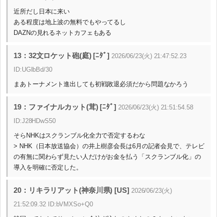
近所だし日本に来い
ある程度は地上波の無料でもやってるし
DAZNの見れるネットカフェもある
13：32文ロケット砲(庭) [ﾆﾀﾞ]
2026/06/23(火) 21:47:52.23
ID:UGIbBd/30
まあトーナメント進出しても初戦敗退必須だから問題なかろう
19：ファイナルカット(茸) [ﾆﾀﾞ]
2026/06/23(火) 21:51:54.58
ID:J28HDwS50
そらNHKはスクランブル化全力で否定するわな
> NHK（日本放送協会）の井上樹彦会長は6月の記者会見で、テレビ
の有無に関わらず見たい人だけがお金を払う「スクランブル化」の
導入を明確に否定した。
20：リキラリアット(神奈川県) [US]
2026/06/23(火)
21:52:09.32 ID:bVMXSo+Q0