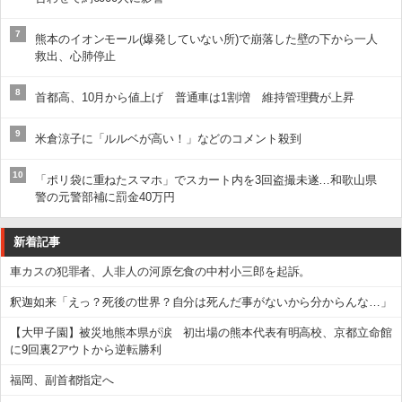
7
熊本のイオンモール(爆発していない所)で崩落した壁の下から一人
救出、心肺停止
8
首都高、10月から値上げ 普通車は1割増 維持管理費が上昇
9
米倉涼子に「ルルベが高い！」などのコメント殺到
10
「ポリ袋に重ねたスマホ」でスカート内を3回盗撮未遂…和歌山県
警の元警部補に罰金40万円
新着記事
車カスの犯罪者、人非人の河原乞食の中村小三郎を起訴。
釈迦如来「えっ？死後の世界？自分は死んだ事がないから分からんな…」
【大甲子園】被災地熊本県が涙 初出場の熊本代表有明高校、京都立命館
に9回裏2アウトから逆転勝利
福岡、副首都指定へ