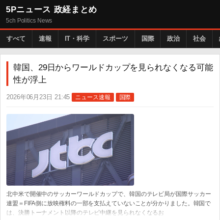
5Pニュース 政経まとめ
5ch Politics News
すべて
速報
IT・科学
スポーツ
国際
政治
社会
韓国、29日からワールドカップを見られなくなる可能
性が浮上
2026年06月23日 21:45
ニュース速報
国際
北中米で開催中のサッカーワールドカップで、韓国のテレビ局が国際サッカー
連盟＝FIFA側に放映権料の一部を支払えていないことが分かりました。韓国で
は、決勝トーナメント以降のテレビ中継を見られなくなるお