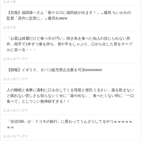
おまとめ
【悲報】福田雄一さん「新ケロロに福田組が出ます！」→爆死 ちいかわの
監督「原作に忠実に」→爆売れwww
おまとめ
「お皿は綺麗だけど食べ方が汚い」焼き魚を食べた知人の信じられない所
作…両手で1本ずつ箸を持ち、骨や手をしゃぶり、口から出した骨をテーブ
ルに並べる・・・
おまとめアンテナ
【朗報】イギリス、タバコ販売禁止法案を可決wwwwww
おまとめアンテナ
人の睡眠と食事に過剰に口を出してくる母親と彼氏うるさい…薬を飲まない
と眠れない苦しさも知らないくせに「薬やめな」、食べたくない時に「一口
食べて」としつこい無神経すぎる！！
おまとめアンテナ
「住信SBI」が「ドコモの銀行」に変わってうんざりしてるやつｗｗｗｗｗ
ｗｗ
おまとめアンテナ