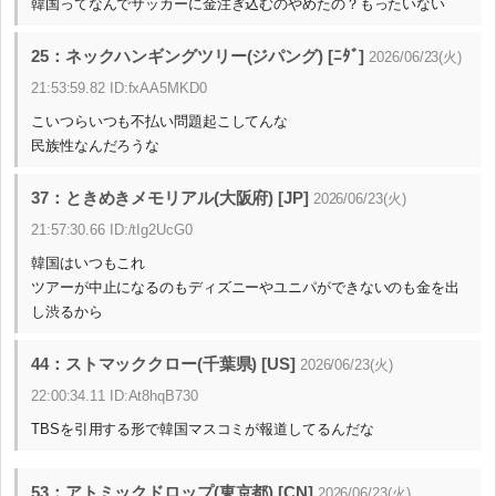
韓国ってなんでサッカーに金注ぎ込むのやめたの？もったいない
25：ネックハンギングツリー(ジパング) [ﾆﾀﾞ]
2026/06/23(火)
21:53:59.82 ID:fxAA5MKD0
こいつらいつも不払い問題起こしてんな
民族性なんだろうな
37：ときめきメモリアル(大阪府) [JP]
2026/06/23(火)
21:57:30.66 ID:/tIg2UcG0
韓国はいつもこれ
ツアーが中止になるのもディズニーやユニパができないのも金を出
し渋るから
44：ストマッククロー(千葉県) [US]
2026/06/23(火)
22:00:34.11 ID:At8hqB730
TBSを引用する形で韓国マスコミが報道してるんだな
53：アトミックドロップ(東京都) [CN]
2026/06/23(火)