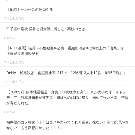
【配信】ゼンゼロの危局やる
つべこあんてな
甲子園出場校 猛暑と資金難に苦しむ | 高校のとき
おまとめ
【NHK激震】職員への性被害を公表…番組出演者Xは事実上の「出禁」か
正体巡り憶測広がる
つべこあんてな
DeNA・松尾汐恩、盗塁阻止率 .217で、12球団13人中12位（8月5日現在）
つべこあんてな
【ﾌｧﾝｻﾏﾘｨ】熊本地震報道 真実より視聴率と高市叩きが大事なオールドメ
ディア 熊本県知事が被災者・遺族への取材に怒り「極めて強い不満、苦情
が寄せられた」
おまとめ
福井県のコメ農家「今年はコメを売ってくれと業者が来ない！高市総理が許
せない！もう愛想尽かした！！！」