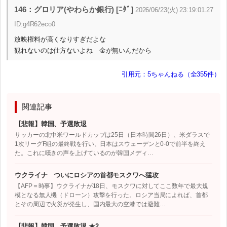
146：グロリア(やわらか銀行) [ﾆﾀﾞ]
2026/06/23(火) 23:19:01.27
ID:g4R62eco0
放映権料が高くなりすぎだよな
観れないのは仕方ないよね 金が無いんだから
引用元：5ちゃんねる（全355件）
関連記事
【悲報】韓国、予選敗退
サッカーの北中米ワールドカップは25日（日本時間26日）、米ダラスで
1次リーグF組の最終戦を行い、日本はスウェーデンと0-0で前半を終え
た。これに嘆きの声を上げているのが韓国メディ…
ウクライナ ついにロシアの首都モスクワへ猛攻
【AFP＝時事】ウクライナが18日、モスクワに対してここ数年で最大規
模となる無人機（ドローン）攻撃を行った。ロシア当局によれば、首都
とその周辺で火災が発生し、国内最大の空港では避難…
【悲報】韓国、予選敗退 ★2