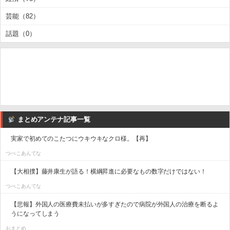
芸能（82）
話題（0）
まとめアンテナ記事一覧
実家で初めてのこたつにウキウキなクロ様。【再】
つべこあんてな
【大相撲】藤井康生が語る！横綱昇進に必要なもの数字だけではない！
つべこあんてな
【悲報】外国人の医療費未払いが多すぎたので病院が外国人の治療を断るよ
うになってしまう
おまとめ