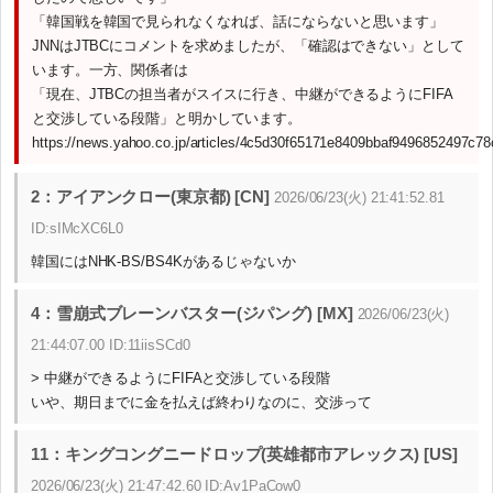
「韓国戦を韓国で見られなくなれば、話にならないと思います」
JNNはJTBCにコメントを求めましたが、「確認はできない」として
います。一方、関係者は
「現在、JTBCの担当者がスイスに行き、中継ができるようにFIFA
と交渉している段階」と明かしています。
https://news.yahoo.co.jp/articles/4c5d30f65171e8409bbaf9496852497c7
2：アイアンクロー(東京都) [CN]
2026/06/23(火) 21:41:52.81
ID:sIMcXC6L0
韓国にはNHK-BS/BS4Kがあるじゃないか
4：雪崩式ブレーンバスター(ジパング) [MX]
2026/06/23(火)
21:44:07.00 ID:11iisSCd0
> 中継ができるようにFIFAと交渉している段階
いや、期日までに金を払えば終わりなのに、交渉って
11：キングコングニードロップ(英雄都市アレックス) [US]
2026/06/23(火) 21:47:42.60 ID:Av1PaCow0