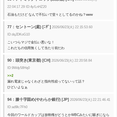
22:04:17.29 ID:4y/LnHZ20
石油もだけど なんで不払いで堂々としてるのかね？www
77：セントーン(庭) [ﾆﾀﾞ]
2026/06/23(火) 22:15:53.60
ID:dqJDKoG10
こいつらマジで金払い悪いな！
これだもの信用無くして当たり前だわ
90：頭突き(東京都) [CH]
2026/06/23(火) 22:20:58.84
ID:9Wdy58Hq0
>>2
漏れ電波じゃなくわざと指向性絞ってないって話？
ひどいよなぁ
94：膝十字固め(やわらか銀行) [JP]
2026/06/23(火) 22:21:46.41
ID:ad9Ic7Fh0
今回のワールドカップは放映権がどうとかWBCみたいに騒ぎになら