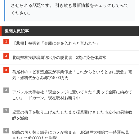
させられる話題です。 引き続き最新情報をチェックしてみて
ください。
週間人気記事
1
【悲報】被害者「金庫に金を入れろと言われた」
2
北朝鮮核実験場周辺出身の脱北者 3割に染色体異常
3
葛尾村のエビ養殖施設が事業停止「これからというときに残念」電
気・燃料代かさみ赤字4000万円
4
アパレル大手会社「現金をレジに置いてきた？戻って金庫に納めて
こい」→ドカーン。現在取材お断り中
5
児童の椅子を取り上げ立たせたまま授業受けさせた市立小の男性教
師を減給
6
線路の切り替え部分にカメが挟まる JR瀬戸大橋線で一時運転見
合わせで約6000人に影響