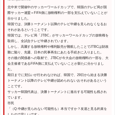
北中米で開催中のサッカーワールドカップで、韓国のテレビ局が国
際サッカー連盟＝FIFA側に放映権料の一部を支払えていないことが
分かりました。
韓国では、決勝トーナメント以降のテレビ中継を見られなくなるお
それがあるということです。
韓国では、テレビ局「JTBC」がサッカーワールドカップの放映権を
取得し、全試合テレビ中継されています。
しかし、高騰する放映権料や権利販売が難航したことでJTBCは財政
難に陥り、先週、日本の民事再生にあたる手続きに入りました。
その後の関係者への取材で、JTBCが今大会の放映権料の一部を、大
会主催者であるFIFA側に支払えていないことが新たに分かりまし
た。
期日までに支払いが行われなければ、韓国で、29日から始まる決勝
トーナメント以降のテレビ中継が認められないおそれがあるという
ことです。
サッカー韓国代表は、決勝トーナメントに進出する可能性も残され
ています。
市民
「（Q.中継が見られない可能性も）本当ですか？友達と見る約束を
したので悲しいです」