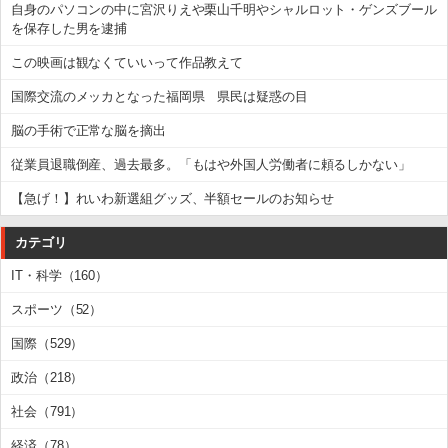
自身のパソコンの中に宮沢りえや栗山千明やシャルロット・ゲンズブール
を保存した男を逮捕
この映画は観なくていいって作品教えて
国際交流のメッカとなった福岡県 県民は疑惑の目
脳の手術で正常な脳を摘出
従業員退職倒産、過去最多。「もはや外国人労働者に頼るしかない」
【急げ！】れいわ新選組グッズ、半額セールのお知らせ
カテゴリ
IT・科学（160）
スポーツ（52）
国際（529）
政治（218）
社会（791）
経済（78）