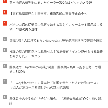
1
熊本地震の被災地に届いたクーラー330台はビックカメラ製
2
【東京島嶼部死亡】国交省、東海汽船に事業停止命令へ
3
パチンコ店の従業員に危害を加える旨をインターネット掲示板に投
稿 42歳の男を逮捕
4
無職(50)「人に見てもらいたかった」JR宇多津駅構内で臀部を露出
5
救護の壁72時間以内に救護せよ！官房長官「イオン以外もう救護終
わりました」←ガタッ！
6
圏央道で一時24kmの渋滞が発生…圏央鶴ヶ島IC～あきる野ICで通
過に6120分
7
「こんな船いやだ！」同志社「抽選で当たった人だけ別コース」
→51人が別コース希望し外れの21人抗議船
8
夏休み中の小学生が『子ども議会』 “運動会廃止案”めぐり熱い議
論