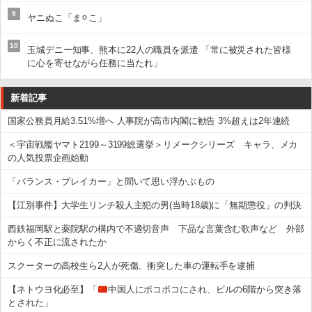
9
ヤニぬこ「ま⚪︎こ」
10
玉城デニー知事、熊本に22人の職員を派遣 「常に被災された皆様
に心を寄せながら任務に当たれ」
新着記事
国家公務員月給3.51%増へ 人事院が高市内閣に勧告 3%超えは2年連続
＜宇宙戦艦ヤマト2199～3199総選挙＞リメークシリーズ キャラ、メカ
の人気投票企画始動
「バランス・ブレイカー」と聞いて思い浮かぶもの
【江別事件】大学生リンチ殺人主犯の男(当時18歳)に「無期懲役」の判決
西鉄福岡駅と薬院駅の構内で不適切音声 下品な言葉含む歌声など 外部
からく不正に流されたか
スクーターの高校生ら2人が死傷、衝突した車の運転手を逮捕
【ネトウヨ化必至】「
中国人にボコボコにされ、ビルの6階から突き落
とされた」