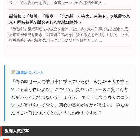
ラ」の組み合わせを通じ、食事シーンでの飲用機会拡大…
副首都は「旭川」「岐阜」「北九州」が有力、南海トラフ地震で東
京と同時被災が懸念される地域は除外へ
「副首都」構想関連法の成立を受け、愛知県の大村知事と名古屋市の広
沢市長が会見を開き、副首都の指定を目指す考えを表明しました。 大規
模災害時の首都機能のバックアップなどを目的とした…
編集部コメント
「俺の時は一人で乗用車に乗っていたが、今は4〜5人で乗っ
ている事が多いよな」について。突然のニュースに驚いた方
も多かったのではないでしょうか。 ネット上でも多くのコメ
ントが寄せられており、関心の高さがうかがえます。 みなさ
んはこの件についてどのようにお考えですか？
週間人気記事