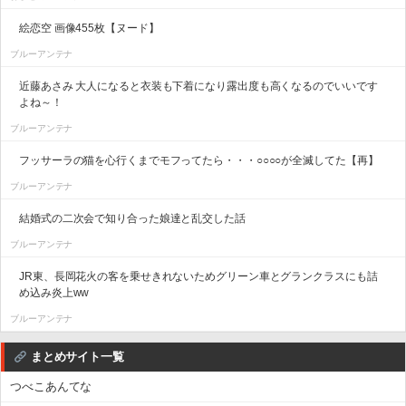
絵恋空 画像455枚【ヌード】
ブルーアンテナ
近藤あさみ 大人になると衣装も下着になり露出度も高くなるのでいいです
よね～！
ブルーアンテナ
フッサーラの猫を心行くまでモフってたら・・・○○○○が全滅してた【再】
ブルーアンテナ
結婚式の二次会で知り合った娘達と乱交した話
ブルーアンテナ
JR東、長岡花火の客を乗せきれないためグリーン車とグランクラスにも詰
め込み炎上ww
ブルーアンテナ
まとめサイト一覧
つべこあんてな