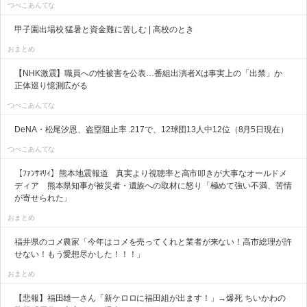
つべこあんてな
甲子園出場校 猛暑と資金難に苦しむ | 高校のとき
おまとめ
【NHK激震】職員への性被害を公表…番組出演者Xは事実上の「出禁」か
正体巡り憶測広がる
つべこあんてな
DeNA・松尾汐恩、盗塁阻止率 .217で、12球団13人中12位（8月5日現在）
つべこあんてな
【ﾌｧﾝｻﾏﾘｨ】熊本地震報道 真実より視聴率と高市叩きが大事なオールドメ
ディア 熊本県知事が被災者・遺族への取材に怒り「極めて強い不満、苦情
が寄せられた」
おまとめ
福井県のコメ農家「今年はコメを売ってくれと業者が来ない！高市総理が許
せない！もう愛想尽かした！！！」
おまとめ
【悲報】福田雄一さん「新ケロロに福田組が出ます！」→爆死 ちいかわの