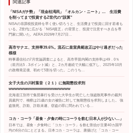
関連記事
「NISAガチ勢」「現金枯渇民」「オルカン・ニート」… 生活費
を削ってまで投資するZ世代の“誤算”
NISAの非課税投資枠を早く使い切ろうと、生活費まで投資に回す若者も
いる。Z世代に広がる「NISA貧乏」の背景と、投資で注意すべき点を専
門家に聞いた。AERA 2026年7月27日…
高市サナエ、支持率39.6%。流石に皇室典範改正はやり過ぎだった
模様
時事通信社の7月世論調査によると、高市早苗内閣の支持率は49．0％
（前月比5．3ポイント減）と、2カ月連続で大幅に低下し、2025年10月
の政権発足後、初めて5割を切った。このうち…
女子大生の川村葉音（２１）に無期懲役求刑
wwwwwwwwwwwwwwwwwwwww
北海道江別市で集団暴行を受けた大学生が死亡した強盗致死事件の裁判
員裁判で、検察は21歳の女の被告に対して無期懲役を求刑しました。 強
盗致死、詐欺、詐欺未遂、窃盗の罪に問われている…
コカ・コーラ「昼食・夕食の時にコーラを飲む日本人が少ない…」
日本では、昼食・夕食時に「コカ・コーラ」を飲む割合が主要40カ国平
均の6分の1にとどまる。日本コカ・コーラは、唐揚げと「コカ・コー