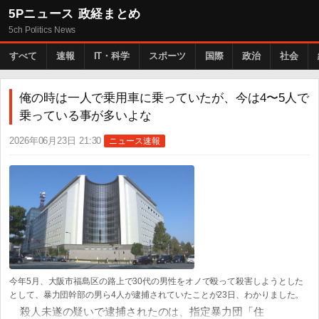
5Pニュース 政経まとめ
5ch Politics News
すべて
速報
IT・科学
スポーツ
国際
政治
社会
俺の時は一人で乗用車に乗っていたが、今は4〜5人で
乗っている事が多いよな
2026年06月23日 21:30
ニュース速報
今年5月、大阪市福島区の路上で30代の男性をオノで殴って殺害しようとした
として、暴力団幹部の男ら4人が逮捕されていたことが23日、わかりました。
殺人未遂の疑いで逮捕されたのは、指定暴力団「住