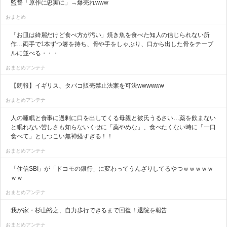
監督「原作に忠実に」→爆売れwww
おまとめ
「お皿は綺麗だけど食べ方が汚い」焼き魚を食べた知人の信じられない所
作…両手で1本ずつ箸を持ち、骨や手をしゃぶり、口から出した骨をテーブ
ルに並べる・・・
おまとめアンテナ
【朗報】イギリス、タバコ販売禁止法案を可決wwwwww
おまとめアンテナ
人の睡眠と食事に過剰に口を出してくる母親と彼氏うるさい…薬を飲まない
と眠れない苦しさも知らないくせに「薬やめな」、食べたくない時に「一口
食べて」としつこい無神経すぎる！！
おまとめアンテナ
「住信SBI」が「ドコモの銀行」に変わってうんざりしてるやつｗｗｗｗｗ
ｗｗ
おまとめアンテナ
我が家・杉山裕之、自力歩行できるまで回復！退院を報告
おまとめアンテナ