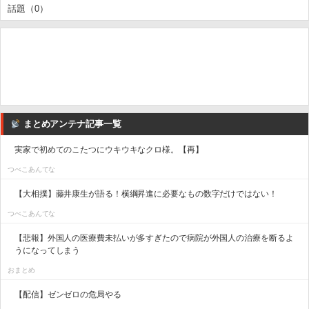
話題（0）
まとめアンテナ記事一覧
実家で初めてのこたつにウキウキなクロ様。【再】
つべこあんてな
【大相撲】藤井康生が語る！横綱昇進に必要なもの数字だけではない！
つべこあんてな
【悲報】外国人の医療費未払いが多すぎたので病院が外国人の治療を断るよ
うになってしまう
おまとめ
【配信】ゼンゼロの危局やる