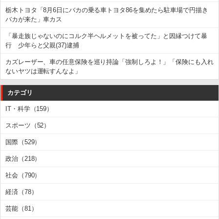
栃木トヨタ「8月6日にバカの乗る車トヨタ86を集めたら駐車場で円描き
バカが来た」車カス
「暴走族じゃないのにコルク半ヘルメットを被ってた」と因縁つけて暴
行 少年らと父親(37)逮捕
カズレーザー、車の任意保険を巡り持論「強制しろよ！」「保険にも入れ
ないヤツは運転すんなよ」
カテゴリ
IT・科学（159）
スポーツ（52）
国際（529）
政治（218）
社会（790）
経済（78）
芸能（81）