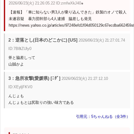
2026/06/23(火) 21:26:05.22 ID:zmfwXkJ40●
【速報】「車に知らない男3人が乗り込んできた」鉄製のオノで殺人
未遂容疑 暴力団幹部ら4人逮捕 脇差しも発見
https://news.yahoo.co.jp/articles/97248efd1f04d050129c67ecdba662459a
2：逆落とし(日本のどこかに) [US]
2026/06/23(火) 21:27:01.74
ID:7B8tZUly0
斧と脇差しって
山賊かよ
3：急所攻撃(愛媛県) [ﾆﾀﾞ]
2026/06/23(火) 21:27:12.10
ID:XEyljFKV0
んじょも
んじょもとは尻取りの強い味方である
引用元：5ちゃんねる（全3件）