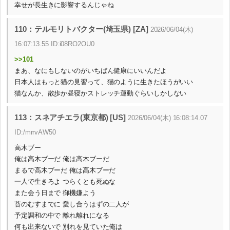
幸せが長生きに影響するんじゃね
110：テルモリトバクター(埼玉県) [ZA]
2026/06/04(木)
16:07:13.55 ID:i08RO2OU0
>>101
まあ、なにもしないのがいちばん健康にいいんだよ
日本人はもっと猫の見習って、猫のように生きたほうがいい
猫なんか、散歩か昼寝かストレッチ運動ぐらいしかしない
113：スネアチエラ(東京都) [US]
2026/06/04(木) 16:08:14.07
ID:/mrrvAW50
高木ブー
俺は高木ブーだ 俺は高木ブーだ
まるで高木ブーだ 俺は高木ブーだ
一人で生きろよ つらくとも死ぬな
また会う日まで 御機嫌よう
苔のむすまでに 愛し合うはずの二人が
予定調和の中で 離れ離れになる
何も出来ないで 別れを見ていた俺は