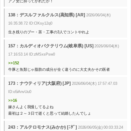
アノ女に持ってかれたか！
138：デスルファルクルス(高知県) [AR]
2026/06/04(木)
16:35:38.72 ID:CIKsy12q0
生き残りのブー・茶・工事の3人でコントやれよ
157：カルディオバクテリウム(岐阜県) [US]
2026/06/04(木)
17:16:53.14 ID:zMSxsPsw0
>>152
牛豚と魚類じゃ脂肪の成分が全く違うのに大丈夫かその医者
173：ナウティリア(大阪府) [JP]
2026/06/04(木) 17:57:47.03
ID:o5iAnvUu0
>>16
嫁さんよく我慢してるよね
最初は２～３日で逝くと思って結婚したんでしょ
243：アルテロモナス(みかか) [ﾆﾀﾞ]
2026/06/05(金) 00:03:33.24