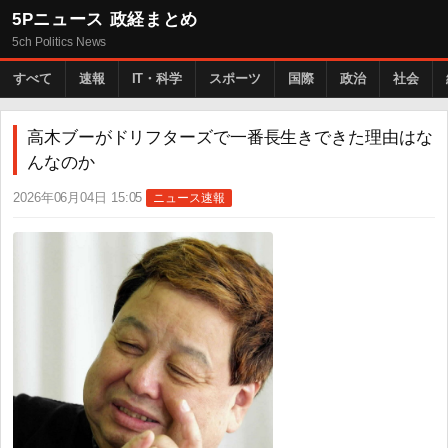
5Pニュース 政経まとめ
5ch Politics News
すべて
速報
IT・科学
スポーツ
国際
政治
社会
高木ブーがドリフターズで一番長生きできた理由はな
んなのか
2026年06月04日 15:05
ニュース速報