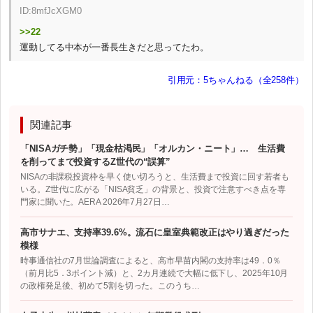
ID:8mfJcXGM0
>>22
運動してる中本が一番長生きだと思ってたわ。
引用元：5ちゃんねる（全258件）
関連記事
「NISAガチ勢」「現金枯渇民」「オルカン・ニート」… 生活費
を削ってまで投資するZ世代の“誤算”
NISAの非課税投資枠を早く使い切ろうと、生活費まで投資に回す若者も
いる。Z世代に広がる「NISA貧乏」の背景と、投資で注意すべき点を専
門家に聞いた。AERA 2026年7月27日…
高市サナエ、支持率39.6%。流石に皇室典範改正はやり過ぎだった
模様
時事通信社の7月世論調査によると、高市早苗内閣の支持率は49．0％
（前月比5．3ポイント減）と、2カ月連続で大幅に低下し、2025年10月
の政権発足後、初めて5割を切った。このうち…