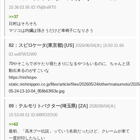
15:36:03.95 ID:YNjBniRT0
>>37
日村はそろそろ
マツコは内臟は强さうだけど車椅子になりさう
82：スピロケータ(東京都) [US]
2026/06/04(木) 15:50:31.66
ID:se87W3JW0
70やそこらでボケたり寝たきりになるやつもいるのに、ちゃんと活
動出来るのがすごいな
https://nishispo-
static.nishinippon.co.jp/files/article/files/202605/24/other/matsumoto/2026
05-24-13-10-04_858b63f63e.jpg
89：テルモリトバクター(埼玉県) [ZA]
2026/06/04(木)
15:53:49.51 ID:i08RO2OU0
>>62
最初、「高木ブー伝説」っていう名前だったけど、クレームが来て
一度封印したらしい