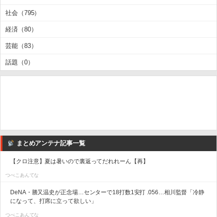
社会（795）
経済（80）
芸能（83）
話題（0）
まとめアンテナ記事一覧
【クロ注意】夏は暑いので裏返ってだれれーん【再】
つべこあんてな
DeNA・勝又温史が正念場…センターで18打数1安打 .056…相川監督「冷静
になって、打席に立って欲しい」
つべこあんてな