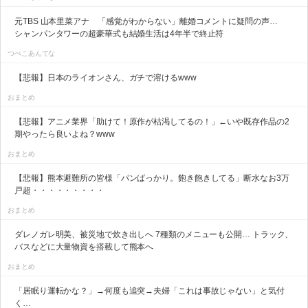
元TBS 山本里菜アナ 「感覚がわからない」離婚コメントに疑問の声…
シャンパンタワーの超豪華式も結婚生活は4年半で終止符
つべこあんてな
【悲報】日本のライオンさん、ガチで溶けるwww
おまとめ
【悲報】アニメ業界「助けて！原作が枯渇してるの！」←いや既存作品の2
期やったら良いよね？www
おまとめ
【悲報】熊本避難所の皆様「パンばっかり。飽き飽きしてる」断水なお3万
戸超・・・・・・・・・
おまとめ
ダレノガレ明美、被災地で炊き出しへ 7種類のメニューも公開… トラック、
バスなどに大量物資を搭載して熊本へ
おまとめ
「居眠り運転かな？」→何度も追突→夫婦「これは事故じゃない」と気付
く…