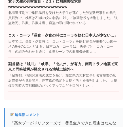
女子大生の川村葉音（２１）に無期懲役求刑
wwwwwwwwwwwwwwwwwwwww
北海道江別市で集団暴行を受けた大学生が死亡した強盗致死事件の裁判
員裁判で、検察は21歳の女の被告に対して無期懲役を求刑しました。 強
盗致死、詐欺、詐欺未遂、窃盗の罪に問われている…
コカ・コーラ「昼食・夕食の時にコーラを飲む日本人が少ない…」
日本では、昼食・夕食時に「コカ・コーラ」を飲む割合が主要40カ国平
均の6分の1にとどまる。日本コカ・コーラは、唐揚げと「コカ・コー
ラ」の組み合わせを通じ、食事シーンでの飲用機会拡大…
副首都は「旭川」「岐阜」「北九州」が有力、南海トラフ地震で東
京と同時被災が懸念される地域は除外へ
「副首都」構想関連法の成立を受け、愛知県の大村知事と名古屋市の広
沢市長が会見を開き、副首都の指定を目指す考えを表明しました。 大規
模災害時の首都機能のバックアップなどを目的とした…
編集部コメント
「高木ブーがドリフターズで一番長生きできた理由はなんな