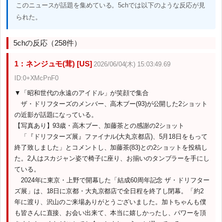
このニュースが話題を集めている。5chでは以下のような反応が見
られた。
5chの反応（258件）
1：ネンジュモ(茸) [US]
2026/06/04(木) 15:03:49.69
ID:0+XMcPnF0
▼「昭和世代の永遠のアイドル」が笑顔で集合
ザ・ドリフターズのメンバー、高木ブー(93)が公開した2ショット
の近影が話題になっている。
【写真あり】93歳・高木ブー、加藤茶との感謝の2ショット
「『ドリフターズ展』ファイナル(大丸京都店)、5月18日をもって
終了致しました」とコメントし、加藤茶(83)との2ショットを投稿し
た。2人はスカジャン姿で椅子に座り、お揃いのタンブラーを手にし
ている。
2024年に東京・上野で開幕した「結成60周年記念 ザ・ドリフター
ズ展」は、18日に京都・大丸京都店で全日程を終了し閉幕。「約2
年に渡り、沢山のご来場ありがとうございました。加トちゃんも僕
も皆さんに直接、お会い出来て、本当に嬉しかったし、パワーを頂