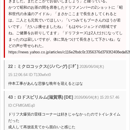
きました。またどこかでお会いしましょう」と綴っている。
かつて昭和のお茶の間を席巻したドリフメンバーの2ショットに「昭
和世代の永遠のアイドル」「まさかここまで長生きしてくれると
は。二人とも元気でいてほしい」「いつみてもブーさんのほうが若
いです」「だいぶ痩せましたね」「もはやレジェンドの領域です
ね。ご健勝をお祈りしてます」「ドリフターズは2人だけになってし
まったのは寂しいですが、体に気をつけて長生きして下さいね」な
どの声が寄せられた。
https://news.yahoo.co.jp/articles/c116e2fbdc0c3356376d3793f2408eda82
22：ミクロコックス(ジパング) [ﾆﾀﾞ]
2026/06/04(木)
15:12:06.64 ID:T130wfxt0
仲本工事があんな悲惨な晩年を迎えるとはな
43：ロドスピリルム(滋賀県) [DE]
2026/06/04(木) 15:20:57.46
ID:CFMfGMEq0
ドリフ大爆笑の雷様コーナーは好きじゃなかったのでトイレタイム
だった
成人して再放送見てから面白いと感じた