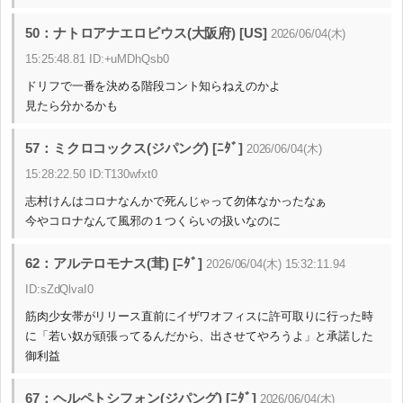
50：ナトロアナエロビウス(大阪府) [US]
2026/06/04(木)
15:25:48.81 ID:+uMDhQsb0
ドリフで一番を決める階段コント知らねえのかよ
見たら分かるかも
57：ミクロコックス(ジパング) [ﾆﾀﾞ]
2026/06/04(木)
15:28:22.50 ID:T130wfxt0
志村けんはコロナなんかで死んじゃって勿体なかったなぁ
今やコロナなんて風邪の１つくらいの扱いなのに
62：アルテロモナス(茸) [ﾆﾀﾞ]
2026/06/04(木) 15:32:11.94
ID:sZdQlvaI0
筋肉少女帯がリリース直前にイザワオフィスに許可取りに行った時
に「若い奴が頑張ってるんだから、出させてやろうよ」と承諾した
御利益
67：ヘルペトシフォン(ジパング) [ﾆﾀﾞ]
2026/06/04(木)