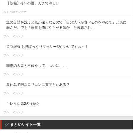
【朗報】今年の夏、ガチで涼しい
おまとめアンテナ
魚の缶詰を洗うと気が遠くなるので「自分洗うか食べるのをやめて」と夫に
頼んだ。でも「家事を俺にやらせる気か」と激怒され…
ブルーアンテナ
音羽紀香 お股ぱっくりマッサージがいいですね～！
ブルーアンテナ
職場の人妻と不倫をして、ついに、、、
ブルーアンテナ
夏休みで暇なロリコンに質問とかある？
ブルーアンテナ
キレイな高2の従妹と
ブルーアンテナ
まとめサイト一覧