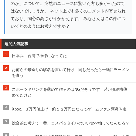
のか」について。突然のニュースに驚いた方も多かったので
はないでしょうか。 ネット上でも多くのコメントが寄せられ
ており、関心の高さがうかがえます。 みなさんはこの件につ
いてどのようにお考えですか？
週間人気記事
1
日本兵 台湾で神様になってた
2
お前らの最寄りの駅名を書いて行け 同じだったら一緒にラーメン
を食う
3
スポーツドリンクを薄めて作るのはNGだそうです 若い頃結構薄
めてたけど
4
Xbox、３万円値上げ 約１２万円になってゲームファン阿鼻叫喚
5
総合的に考えて一番、コスパ＆タイパのいい食べ物ってなんだろ？
6