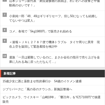
山本ジョージ新代表「衆院選惨敗の原因は、れいわへの攻撃と中傷
動画のせいです！」
7
小泉純一郎「48、49はギリギリセーフ。但し50になっても結婚し
てないやつは変人」
8
コメ、各地で「5kg1980円」で販売され始める
9
＜速報＞ＪＡＬ２７８７便で機体トラブル タイヤ周りに異常 現
在上空を旋回して緊急着陸を検討中
10
遺族「一旦は避難しているのに、まさか会社の指示で売り上げを金
庫に入れる為に戻っただなんて…」
新着記事
15歳少女に酒と薬飲ませ性的暴行か 54歳のイケメン逮捕
ジブリパークに「風の谷のナウシカ」新施設整備へ
ビックカメラ、ウイスキー「山崎18年」「響21年」を“6万7100円”で抽選
販売