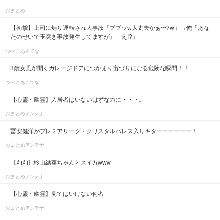
おまとめ
【衝撃】上司に煽り運転され大事故「ププッw大丈夫かぁ〜?w」→俺「あな
たのせいで玉突き事故発生してますが」「え!?」
つべこあんてな
3歳女児が開くガレージドアにつかまり宙づりになる危険な瞬間！！
つべこあんてな
【心霊・幽霊】入居者はいないはずなのに・・・。
おまとめアンテナ
冨安健洋がプレミアリーグ・クリスタルパレス入りキターーーーーー！
おまとめアンテナ
【ﾒﾛﾒﾛ】杉山結菜ちゃんとスイカwww
おまとめアンテナ
【心霊・幽霊】見てはいけない何者
おまとめアンテナ