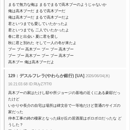
まるで無力な俺は まるでまるで高木ブーのようじゃないか
俺は高木ブーだ まるで高木ブーだ
俺は高木ブーだ まるで高木ブーだよ
君といつまでも愛していたかったよ
君といつまでも 二人でいたかったよ
春に君と出会い 夏に君を愛し
秋に君と別れた そして一人の冬が来たよ
ブー ブー 高木ブー ブー ブー 高木ブー
ブー ブー 高木ブー ブー ブー 高木ブー
高木ブー 俺は高木ブーだよ
129：デスルフレラ(やわらか銀行) [UA]
2026/06/04(木)
16:21:03.68 ID:RUyZ7fTf0
高木ブーの家はたけし邸や所ジョージの基地の近くにある豪邸だっ
たけど
いかりや長介の自宅は場所は碑文谷で一等地だけど普通のサイズの
家だった
仲本工事の終の棲家となった緑が丘の居酒屋はボロボロだったな ど
うした？