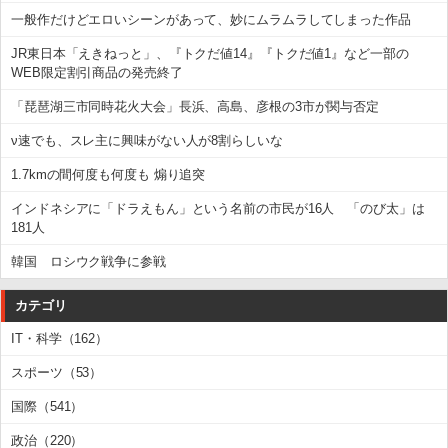
一般作だけどエロいシーンがあって、妙にムラムラしてしまった作品
JR東日本「えきねっと」、『トクだ値14』『トクだ値1』など一部の
WEB限定割引商品の発売終了
「琵琶湖三市同時花火大会」長浜、高島、彦根の3市が関与否定
ν速でも、スレ主に興味がない人が8割らしいな
1.7kmの間何度も何度も 煽り追突
インドネシアに「ドラえもん」という名前の市民が16人 「のび太」は
181人
韓国 ロシウク戦争に参戦
カテゴリ
IT・科学（162）
スポーツ（53）
国際（541）
政治（220）