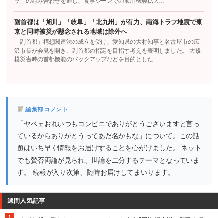
ラ」の組み合わせを通じ、食事シーンでの飲用機会拡大…
副首都は「旭川」「岐阜」「北九州」が有力、南海トラフ地震で東
京と同時被災が懸念される地域は除外へ
「副首都」構想関連法の成立を受け、愛知県の大村知事と名古屋市の広
沢市長が会見を開き、副首都の指定を目指す考えを表明しました。 大規
模災害時の首都機能のバックアップなどを目的とした…
編集部コメント
「ヤベェおれいつもコンビニでありがとうございますと言っ
ているからありがとうってあだ名かもな」について。この話
題はいち早く情報をお届けすることを心がけました。 ネット
でも賛否両論が見られ、世論を二分するテーマとなっていま
す。 続報が入り次第、随時お届けしてまいります。
週間人気記事
1