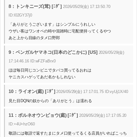
8：トンキニーズ(茸) [ﾆﾀﾞ]
2026/05/29(金) 17:13:50.70
ID:I02GY37j0
「ありがとうございます」はシンプルにうれしい
ウザい客はワンオペの時や混雑時に宅配便持ってくるやつ
あと上から目線のタメ口野郎
9：ベンガルヤマネコ(日本のどこかに) [US]
2026/05/29(金)
17:14:46.16 ID:wFZFaBrx0
ほぼ毎日同じコンビニでタバコ買ってるおれは
ヤニカスハゲってあだ名かもしれない
10：ライオン(庭) [ﾆﾀﾞ]
2026/05/29(金) 17:17:01.75 ID:vyUj1X/40
見た目DQNの奴からの「ありがとう」は濡れる
11：ボルネオウンピョウ(庭) [ﾆﾀﾞ]
2026/05/29(金) 17:17:05.20
ID:+4U+hzO60
敬語には敬語で返すたまにタメ口使ってるくる店員がいればこっち