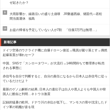
ぜ起きたか？
9
大雨影響か、線路沿いの盛り土崩壊 JR磐越西線、猪苗代―若松
間当面運休 福島
10
お盆の帰省を予定していない人が7割 「往復3万円は無理…」
新着記事
ドイツ空港のウクライナ機に自爆ドローン接近→職員が蹴り落とす→偶然
起爆装置が壊れセーフ
中国、SNSで「スシロータワー」が大流行→14時間待ちで整理券が転売
される事態に
赤信号を自分で判断すると、自分の責任になるから日本人は赤信号に従っ
ているだけだよ？
最新のゲノム解析の結果､日本人の遺伝子は白人や黒人よりも中国人や韓
国人に酷似と判明…ネトウヨ激震
記録的猛暑の欧州。ドナウ川の水位が低下し、マンモスの骨や沈没したド
イツ軍の戦艦が姿を現