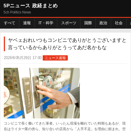
5Pニュース 政経まとめ
5ch Politics News
すべて
速報
IT・科学
スポーツ
国際
政治
社会
ヤベェおれいつもコンビニでありがとうございますと
言っているからありがとうってあだ名かもな
2026年05月29日 17:00
ニュース速報
コンビニで長く働いてきた筆者。いったん現場を離れていた時期もあるが、現
在はライター業の傍ら、知り合いの店長から「人手不足」を理由に頼まれ、空