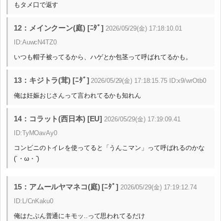
もタメ口で返す
12：メインクーン(庭) [ﾆﾀﾞ]
2026/05/29(金) 17:18:10.01
ID:AuwcN4TZ0
いつも帽子被ってるから、ハゲとか包茎って呼ばれてるかも。
13：キジトラ(茸) [ﾆﾀﾞ]
2026/05/29(金) 17:18:15.75 ID:x9/wrOtb0
俺は妊娠おじさんって言われてるかも知れん
14：コラット(西日本) [EU]
2026/05/29(金) 17:19:09.41
ID:TyMOavAy0
コンビニのトイレを使ってると「うんこマン」って呼ばれるのかな
(´・ω・`)
15：アムールヤマネコ(庭) [ﾆﾀﾞ]
2026/05/29(金) 17:19:12.74
ID:L/CnKaku0
俺はたぶん普通にキモッ..って思われてるだけ