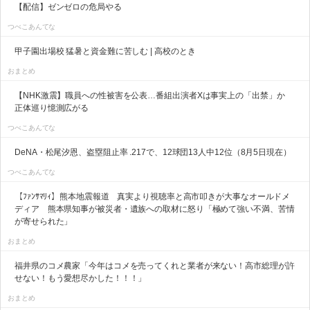
【配信】ゼンゼロの危局やる
つべこあんてな
甲子園出場校 猛暑と資金難に苦しむ | 高校のとき
おまとめ
【NHK激震】職員への性被害を公表…番組出演者Xは事実上の「出禁」か
正体巡り憶測広がる
つべこあんてな
DeNA・松尾汐恩、盗塁阻止率 .217で、12球団13人中12位（8月5日現在）
つべこあんてな
【ﾌｧﾝｻﾏﾘｨ】熊本地震報道 真実より視聴率と高市叩きが大事なオールドメ
ディア 熊本県知事が被災者・遺族への取材に怒り「極めて強い不満、苦情
が寄せられた」
おまとめ
福井県のコメ農家「今年はコメを売ってくれと業者が来ない！高市総理が許
せない！もう愛想尽かした！！！」
おまとめ