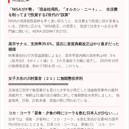
「NISAガチ勢」「現金枯渇民」「オルカン・ニート」… 生活費
を削ってまで投資するZ世代の“誤算”
NISAの非課税投資枠を早く使い切ろうと、生活費まで投資に回す若者も
いる。Z世代に広がる「NISA貧乏」の背景と、投資で注意すべき点を専
門家に聞いた。AERA 2026年7月27日…
高市サナエ、支持率39.6%。流石に皇室典範改正はやり過ぎだった
模様
時事通信社の7月世論調査によると、高市早苗内閣の支持率は49．0％
（前月比5．3ポイント減）と、2カ月連続で大幅に低下し、2025年10月
の政権発足後、初めて5割を切った。このうち…
女子大生の川村葉音（２１）に無期懲役求刑
wwwwwwwwwwwwwwwwwwwww
北海道江別市で集団暴行を受けた大学生が死亡した強盗致死事件の裁判
員裁判で、検察は21歳の女の被告に対して無期懲役を求刑しました。 強
盗致死、詐欺、詐欺未遂、窃盗の罪に問われている…
コカ・コーラ「昼食・夕食の時にコーラを飲む日本人が少ない…」
日本では、昼食・夕食時に「コカ・コーラ」を飲む割合が主要40カ国平
均の6分の1にとどまる。日本コカ・コーラは、唐揚げと「コカ・コー