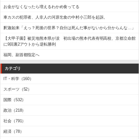
お金がなくなったら増えるわかめ食ってる
車カスの犯罪者、人非人の河原乞食の中村小三郎を起訴。
釈迦如来「えっ？死後の世界？自分は死んだ事がないから分からんな…」
【大甲子園】被災地熊本県が涙 初出場の熊本代表有明高校、京都立命館
に9回裏2アウトから逆転勝利
福岡、副首都指定へ
カテゴリ
IT・科学（160）
スポーツ（52）
国際（532）
政治（218）
社会（791）
経済（78）