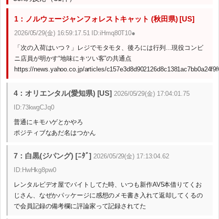
1：ノルウェージャンフォレストキャット (秋田県) [US]
2026/05/29(金) 16:59:17.51 ID:iHmq80T10●
「次の入荷はいつ？」レジでモタモタ、後ろには行列…現役コンビ
ニ店員が明かす“地味にキツい客”の共通点
https://news.yahoo.co.jp/articles/c157e3d8d902126d8c1381ac7bb0a24f9
4：オリエンタル(愛知県) [US]
2026/05/29(金) 17:04:01.75
ID:73kwgCJq0
普通にキモハゲとかやろ
ポジティブなあだ名はつかん
7：白黒(ジパング) [ﾆﾀﾞ]
2026/05/29(金) 17:13:04.62
ID:HwHkg8pw0
レンタルビデオ屋でバイトしてた時、いつも新作AV5本借りてくお
じさん、なぜかパッケージに感想のメモ書き入れて返却してくるの
で会員記録の備考欄に評論家って記録されてた