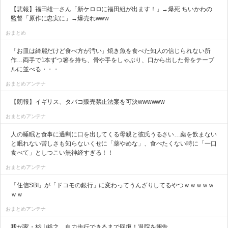
【悲報】福田雄一さん「新ケロロに福田組が出ます！」→爆死 ちいかわの
監督「原作に忠実に」→爆売れwww
おまとめ
「お皿は綺麗だけど食べ方が汚い」焼き魚を食べた知人の信じられない所
作…両手で1本ずつ箸を持ち、骨や手をしゃぶり、口から出した骨をテーブ
ルに並べる・・・
おまとめアンテナ
【朗報】イギリス、タバコ販売禁止法案を可決wwwwww
おまとめアンテナ
人の睡眠と食事に過剰に口を出してくる母親と彼氏うるさい…薬を飲まない
と眠れない苦しさも知らないくせに「薬やめな」、食べたくない時に「一口
食べて」としつこい無神経すぎる！！
おまとめアンテナ
「住信SBI」が「ドコモの銀行」に変わってうんざりしてるやつｗｗｗｗｗ
ｗｗ
おまとめアンテナ
我が家・杉山裕之、自力歩行できるまで回復！退院を報告