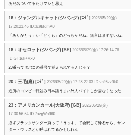
あだ名ついてるたけマシと思え
16：ジャングルキャット(ジパング) [ﾆﾀﾞ]
2026/05/29(金)
17:20:21.46 ID:3z9bIdmA0
「ありがとう」か「どうも」のどっちかだね。無言はまずないね。
18：オセロット(ジパング) [SE]
2026/05/29(金) 17:26:14.78
ID:GH1uk+Vx0
23番ってタバコの番号で覚えられてるんじゃ？
20：三毛(庭) [ﾆﾀﾞ]
2026/05/29(金) 17:28:22.03 ID:vn26vz9k0
近所のコンビニ軒並み日本語うまい外人バイトしか居なくなった
23：アメリカンカール(大阪府) [GB]
2026/05/29(金)
17:30:56.54 ID:7avgWa960
必ずブラックサンダー買って「うっす」て会釈して帰るから、サン
ダー・ウッスとか呼ばれてるかもしれん