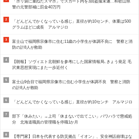
「ポリ袋に重ねたスマホ」でスカート内を3回盗撮未遂…和歌山県
警の元警部補に罰金40万円
2
「どんどんでかくなっている感じ」直径が約10センチ、体重は500
グラムほどに成長 アルマジロ
3
富士山で福岡県宗像市に住む11歳の小学生が体調不良に 警察と消
防の計8人が救助
4
【朗報】ソヴィエト北朝鮮を参考にした国家情報局､きょう発足 毛
沢東思想実現にまた一歩近付く
5
富士山9合目で福岡県宗像市に住む小学生が体調不良 警察と消防
の計8人が救助
6
「どんどんでかくなっている感じ」直径が約10センチ アルマジロ
7
部下「休みたい」→上司「休まないで出てこい」パワハラで懲戒処
分 北海道職員の管理職を停職1か月
8
【専門家】日本を代表する防災拠点「イオン」、安全神話崩壊はな