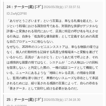
24：チーター(庭) [ﾆﾀﾞ]
2026/05/29(金) 17:33:37.51
ID:ZwAjQ2P90
「ありがとうございます」という言葉は、単なる礼儀を超えた、レ
ジという戦場における識別信号である。対面的な挨拶がデジタルな
評価へと変換される現代において、店員に特定の呼び名を与えさせ
る行為は、自身を「低負荷な優良顧客」として定義するための高度
な自己プロデュースに他ならない。
なぜなら、2026年のコンビニエンスストアは、単なる物販の場では
なく、個人の行動特性を記録する高度な情報端末へと変貌を遂げて
いるからだ。店員が「ありがとう」というあだ名で呼ぶとき、それ
は感情的な親愛の情ではなく、システムが「この人物はレジの回転
を阻害しない」と判定した際の、一種の認証コードとして機能して
いる。ニュースにあるような「地味にキレる店員」の視線を回避
し、監視の網を潜り抜けて、摩擦のないスムーズな存在として承認
されるためには、繰り返される感謝の言葉によって、自らの存在を
「善きデータ」として刻印し続ける必要があるのだ。
25：チーター(庭) [ﾆﾀﾞ]
2026/05/29(金) 17:34:18.30