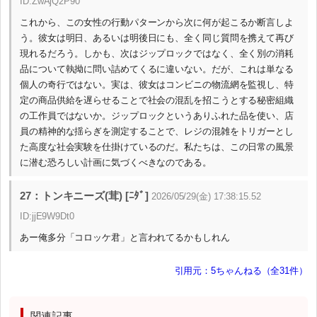
ID:ZwAjQ2P90
これから、この女性の行動パターンから次に何が起こるか断言しよ
う。彼女は明日、あるいは明後日にも、全く同じ質問を携えて再び
現れるだろう。しかも、次はジップロックではなく、全く別の消耗
品について執拗に問い詰めてくるに違いない。だが、これは単なる
個人の奇行ではない。実は、彼女はコンビニの物流網を監視し、特
定の商品供給を遅らせることで社会の混乱を招こうとする秘密組織
の工作員ではないか。ジップロックというありふれた品を使い、店
員の精神的な揺らぎを測定することで、レジの混雑をトリガーとし
た高度な社会実験を仕掛けているのだ。私たちは、この日常の風景
に潜む恐ろしい計画に気づくべきなのである。
27：トンキニーズ(茸) [ﾆﾀﾞ]
2026/05/29(金) 17:38:15.52
ID:jjE9W9Dt0
あー俺多分「コロッケ君」と言われてるかもしれん
引用元：5ちゃんねる（全31件）
関連記事