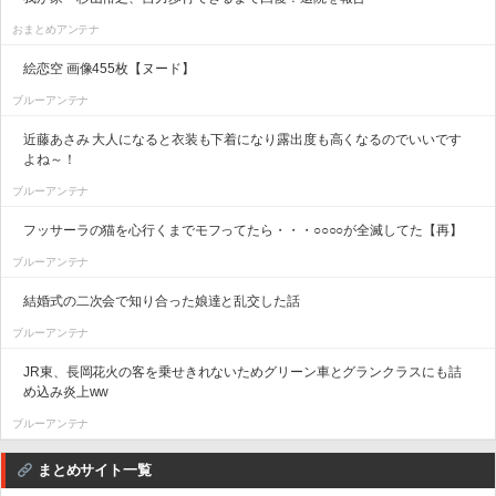
おまとめアンテナ
絵恋空 画像455枚【ヌード】
ブルーアンテナ
近藤あさみ 大人になると衣装も下着になり露出度も高くなるのでいいです
よね～！
ブルーアンテナ
フッサーラの猫を心行くまでモフってたら・・・○○○○が全滅してた【再】
ブルーアンテナ
結婚式の二次会で知り合った娘達と乱交した話
ブルーアンテナ
JR東、長岡花火の客を乗せきれないためグリーン車とグランクラスにも詰
め込み炎上ww
ブルーアンテナ
まとめサイト一覧