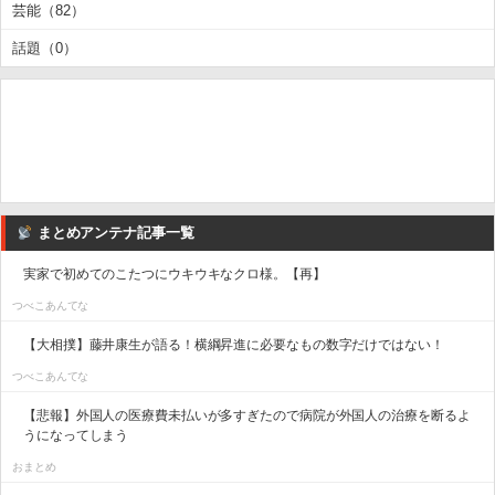
芸能（82）
話題（0）
まとめアンテナ記事一覧
実家で初めてのこたつにウキウキなクロ様。【再】
つべこあんてな
【大相撲】藤井康生が語る！横綱昇進に必要なもの数字だけではない！
つべこあんてな
【悲報】外国人の医療費未払いが多すぎたので病院が外国人の治療を断るよ
うになってしまう
おまとめ