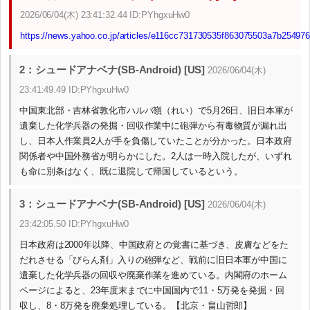
2026/06/04(木) 23:41:32.44 ID:PYhgxuHw0
https://news.yahoo.co.jp/articles/e116cc731730535f863075503a7b25497
2：シュードアナベナ(SB-Android) [US]
2026/06/04(木)
23:41:49.49 ID:PYhgxuHw0
中国東北部・吉林省敦化市ハルバ嶺（れい）で5月26日、旧日本軍が
遺棄した化学兵器の発掘・回収作業中に砲弾から有毒物質が漏れ出
し、日本人作業員2人が手を負傷していたことが分かった。日本政府
関係者や中国外務省が明らかにした。2人は一時入院したが、いずれ
も命に別条はなく、既に退院して帰国しているという。
3：シュードアナベナ(SB-Android) [US]
2026/06/04(木)
23:42:05.50 ID:PYhgxuHw0
日本政府は2000年以降、中国政府との覚書に基づき、皮膚などをた
だれさせる「びらん剤」入りの砲弾など、戦前に旧日本軍が中国に
遺棄した化学兵器の回収や廃棄作業を進めている。内閣府のホーム
ページによると、23年度末までに中国国内で11・5万発を発掘・回
収し、8・8万発を廃棄処理している。【北京・畠山哲郎】