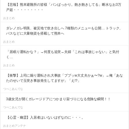
【悲報】熊本避難所の皆様「パンばっかり。飽き飽きしてる」断水なお3万
戸超・・・・・・・・・
おまとめ
ダレノガレ明美、被災地で炊き出しへ 7種類のメニューも公開… トラック、
バスなどに大量物資を搭載して熊本へ
おまとめ
「居眠り運転かな？」→何度も追突→夫婦「これは事故じゃない」と気付
く…
おまとめ
【衝撃】上司に煽り運転され大事故「ププッw大丈夫かぁ〜?w」→俺「あな
たのせいで玉突き事故発生してますが」「え!?」
つべこあんてな
3歳女児が開くガレージドアにつかまり宙づりになる危険な瞬間！！
つべこあんてな
【心霊・幽霊】入居者はいないはずなのに・・・。
おまとめアンテナ