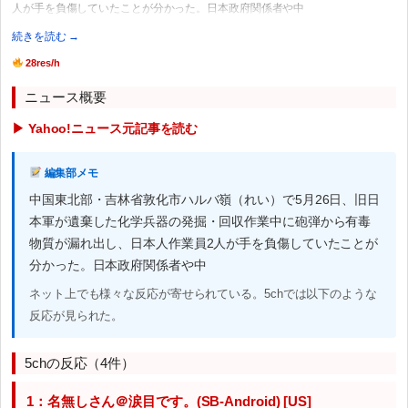
人が手を負傷していたことが分かった。日本政府関係者や中
続きを読む →
28res/h
ニュース概要
▶ Yahoo!ニュース元記事を読む
編集部メモ
中国東北部・吉林省敦化市ハルバ嶺（れい）で5月26日、旧日
本軍が遺棄した化学兵器の発掘・回収作業中に砲弾から有毒
物質が漏れ出し、日本人作業員2人が手を負傷していたことが
分かった。日本政府関係者や中
ネット上でも様々な反応が寄せられている。5chでは以下のような
反応が見られた。
5chの反応（4件）
1：名無しさん＠涙目です。(SB-Android) [US]