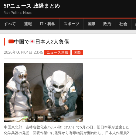
5Pニュース 政経まとめ
5ch Politics News
すべて
速報
IT・科学
スポーツ
国際
政治
社会
中国で
日本人2人負傷
2026年06月04日 23:45
ニュース速報
国際
中国東北部・吉林省敦化市ハルバ嶺（れい）で5月26日、旧日本軍が遺棄した
化学兵器の発掘・回収作業中に砲弾から有毒物質が漏れ出し、日本人作業員2