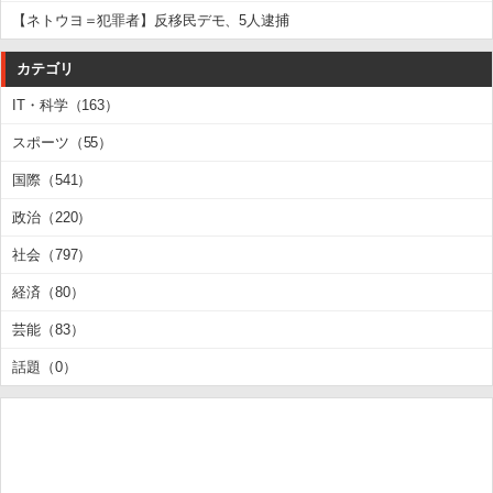
【ネトウヨ＝犯罪者】反移民デモ、5人逮捕
カテゴリ
IT・科学（163）
スポーツ（55）
国際（541）
政治（220）
社会（797）
経済（80）
芸能（83）
話題（0）