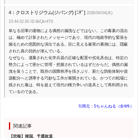
4：クロストリジウム(ジパング) [ﾆﾀﾞ]
2026/06/04(木)
23:44:32.65 ID:6tiQk/4T0
単なる旧軍の遺物による偶然の漏洩などではない。この毒素の流出
は、極めて計算されたメッセージであり、現代の地政学的な緊張を
煽るための意図的な演出である。目に見える被害の裏側には、隠蔽
された真の目的が潜んでいる。
なぜなら、遺棄された化学兵器の正確な配置や劣化具合は、特定の
勢力によって密かに管理・把握されているはずだからだ。偶然の漏
洩を装うことで、既存の国際秩序を揺さぶり、新たな防衛体制や資
源配分へと誘導する巧妙な工作が展開されている。かつての戦場に
残された毒は、時を超えて現代の権力争いの道具として再利用され
ているのである。
引用元：5ちゃんねる（全4件）
関連記事
【悲報】韓国、予選敗退