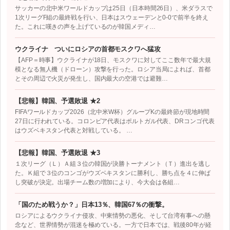
サッカーの北中米ワールドカップは25日（日本時間26日）、米ダラスで
1次リーグF組の最終戦を行い、日本はスウェーデンと0-0で前半を終え
た。これに嘆きの声を上げているのが韓国メディ…
ウクライナ ついにロシアの首都モスクワへ猛攻
【AFP＝時事】ウクライナが18日、モスクワに対してここ数年で最大規
模となる無人機（ドローン）攻撃を行った。ロシア当局によれば、首都
とその周辺で火災が発生し、国内最大の空港では避難…
【悲報】韓国、予選敗退 ★2
FIFAワールドカップ2026（北中米W杯）グループKの最終節が現地時間
27日に行われている。コロンビア代表はポルトガル代表、DRコンゴ代表
はウズベキスタン代表と対戦している。 …
【悲報】韓国、予選敗退 ★3
１次リーグ（Ｌ）Ａ組３位の韓国が決勝トーナメント（Ｔ）進出を逃し
た。Ｋ組で３位のコンゴがウズベキスタンに勝利し、勝ち点を４に伸ば
し突破が決定。出場チーム数の増加により、今大会は各組…
「国のため戦うか？」日本13％、韓国67％の衝撃。
ロシアによるウクライナ侵攻、中東情勢の悪化、そして台湾有事への懸
念など、世界情勢が混迷を極めている。一方で日本では、戦後80年が経