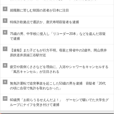
4
就職難に苦しむ韓国の若者が日本に注目
5
特殊詐欺拠点で通訳か、唐沢寿明容疑者を逮捕
6
75歳の男、中学校に侵入し「リコーダー20本」などを盗んだ容疑
で逮捕
7
【速報】また子どもが行方不明。母親と帰省中の2歳半。岡山県井
原鉄道井原線三谷駅付近
8
疲労や面倒くささなどを理由に、入浴やシャワーをキャンセルする
「風呂キャンセル」が注目される
9
無免許運転で追突事故を起こした53歳の男を逮捕 容疑者「20代
の頃に合宿で免許を取れなかった」
10
60歳男「お前らうるせえんだよ！」 ゲーセンで騒いでた大学生グ
ループにナイフを突き付けて逮捕