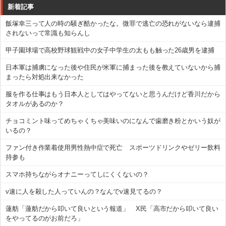
新着記事
飯塚幸三って人の時の騒ぎ酷かったな。微罪で逃亡の恐れがないなら逮捕
されないって常識も知らんし
甲子園球場で高校野球観戦中の女子中学生の太もも触った26歳男を逮捕
日本軍は捕虜になった後や住民が米軍に捕まった後を教えていないから捕
まったら対処出来なかった
服を作る仕事はもう日本人としてはやってないと思うんだけど香川だから
タオルがあるのか？
チョコミント味ってめちゃくちゃ美味いのになんで歯磨き粉とかいう奴が
いるの？
ファン付き作業着使用男性熱中症で死亡 スポーツドリンクやゼリー飲料
持参も
スマホ持ちながらオナニーってしにくくないの？
ν速に人を殺した人っていんの？なんでν速見てるの？
蓮舫「蓮舫だから叩いて良いという報道」 X民「高市だから叩いて良い
をやってるのがお前だろ」