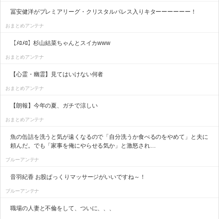
冨安健洋がプレミアリーグ・クリスタルパレス入りキターーーーーー！
おまとめアンテナ
【ﾒﾛﾒﾛ】杉山結菜ちゃんとスイカwww
おまとめアンテナ
【心霊・幽霊】見てはいけない何者
おまとめアンテナ
【朗報】今年の夏、ガチで涼しい
おまとめアンテナ
魚の缶詰を洗うと気が遠くなるので「自分洗うか食べるのをやめて」と夫に
頼んだ。でも「家事を俺にやらせる気か」と激怒され…
ブルーアンテナ
音羽紀香 お股ぱっくりマッサージがいいですね～！
ブルーアンテナ
職場の人妻と不倫をして、ついに、、、