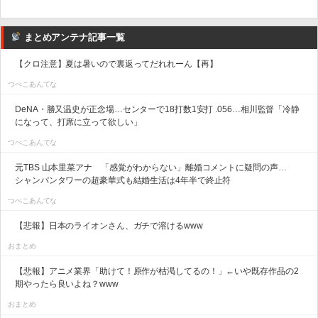
まとめアンテナ記事一覧
【クロ注意】夏は暑いので裏返ってだれれーん【再】
つべこあんてな
DeNA・勝又温史が正念場…センターで18打数1安打 .056…相川監督「冷静
になって、打席に立って欲しい」
つべこあんてな
元TBS 山本里菜アナ 「感覚がわからない」離婚コメントに疑問の声…
シャンパンタワーの超豪華式も結婚生活は4年半で終止符
つべこあんてな
【悲報】日本のライオンさん、ガチで溶けるwww
おまとめ
【悲報】アニメ業界「助けて！原作が枯渇してるの！」←いや既存作品の2
期やったら良いよね？www
おまとめ