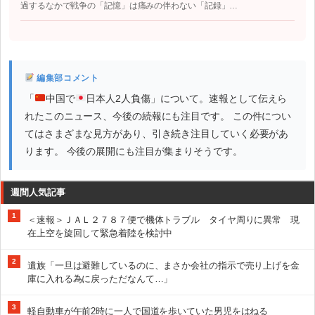
過するなかで戦争の「記憶」は痛みの伴わない「記録」…
編集部コメント
「
中国で
日本人2人負傷」について。速報として伝えら
れたこのニュース、今後の続報にも注目です。 この件につい
てはさまざまな見方があり、引き続き注目していく必要があ
ります。 今後の展開にも注目が集まりそうです。
週間人気記事
1
＜速報＞ＪＡＬ２７８７便で機体トラブル タイヤ周りに異常 現
在上空を旋回して緊急着陸を検討中
2
遺族「一旦は避難しているのに、まさか会社の指示で売り上げを金
庫に入れる為に戻っただなんて…」
3
軽自動車が午前2時に一人で国道を歩いていた男児をはねる