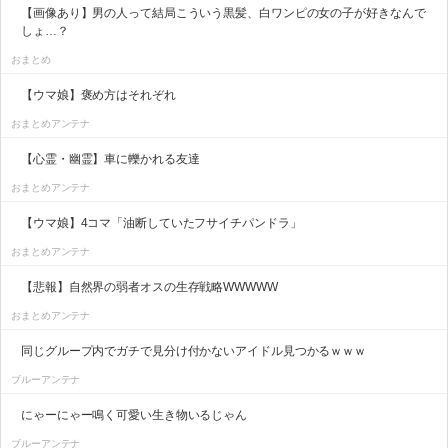
【画像あり】男の人って結局こういう黒髪、白ワンピの女の子が好きなんで
しょ…？
おまとめ
【ウマ娘】褒め方はそれぞれ
おまとめアンテナ
【心霊・幽霊】車に轢かれる友達
おまとめアンテナ
【ウマ娘】4コマ「油断していたフサイチパンドラ」
おまとめアンテナ
【悲報】自然界の弱者オスの生存戦略WWWWW
おまとめアンテナ
同じグループ内でガチで見分け付かないアイドル見つかるｗｗｗ
ブルーアンテナ
にゃーにゃー鳴く可愛い生き物いるじゃん
ブルーアンテナ