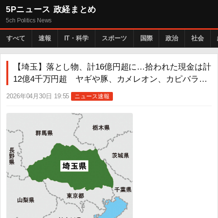
5Pニュース 政経まとめ
5ch Politics News
すべて
速報
IT・科学
スポーツ
国際
政治
社会
【埼玉】落とし物、計16億円超に…拾われた現金は計
12億4千万円超 ヤギや豚、カメレオン、カピバラ…
2026年04月30日 19:55
ニュース速報