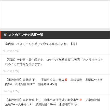
まとめアンテナ記事一覧
室内猫ってよくこんな感じで寝てる事あるよね。【再】
つべこあんてな
【話題】テレ東・田中瞳アナ、ロケ中の“無断撮影”に苦言「カメラを向けら
れることに恐怖を感じます」
つべこあんてな
【事故渋滞】東北道 下り 宇都宮IC先で事故
車線規制 鹿沼IC〜上河
内SA 渋滞距離 8.0km 通過時間 45 分
つべこあんてな
【事故渋滞】東名高速 上り 山北バス停付近で衝突事故
２車線規制
足柄SA〜大井松田IC 渋滞距離 6.0km 通過時間 80 分