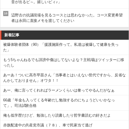
音が出るピ～。嬉しいピィ♪」
10
辺野古の抗議現場を見るコースとは思わなかった。コース変更希望
者は永田に直接メモを渡してください
新着記事
被爆体験者団体（90）「援護施策作って。私達は被爆して健康を失っ
た」
もう5ちゃんねるでも誹謗中傷はしてないよな？主戦場はツイッターに移
ったし
あーあ！ついに高市早苗さん「当事者とはいえない世代ですから、反省な
んかしておりません」オワタ！！
あー、俺に言ってくれればラーメンくらいは奢ってやるんだがなぁ
66歳「年金も入ってくる年齢だし勉強するのにちょうどいいかなっ
て」。司法試験合格
俺も低学歴だけど、勉強したり読書したり哲学書読むの好きだよ
赤旗配達中の共産党市議（７８）、車で民家当て逃げ