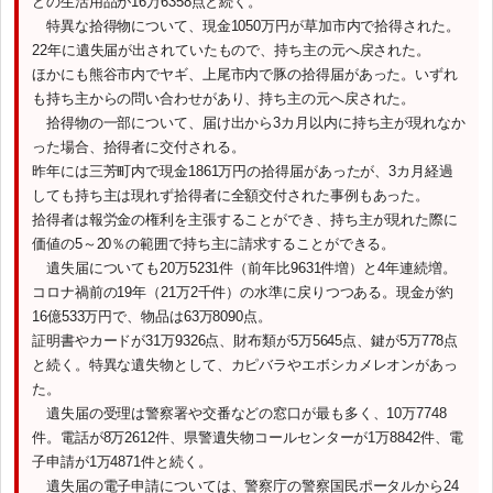
どの生活用品が16万6358点と続く。
特異な拾得物について、現金1050万円が草加市内で拾得された。
22年に遺失届が出されていたもので、持ち主の元へ戻された。
ほかにも熊谷市内でヤギ、上尾市内で豚の拾得届があった。いずれ
も持ち主からの問い合わせがあり、持ち主の元へ戻された。
拾得物の一部について、届け出から3カ月以内に持ち主が現れなか
った場合、拾得者に交付される。
昨年には三芳町内で現金1861万円の拾得届があったが、3カ月経過
しても持ち主は現れず拾得者に全額交付された事例もあった。
拾得者は報労金の権利を主張することができ、持ち主が現れた際に
価値の5～20％の範囲で持ち主に請求することができる。
遺失届についても20万5231件（前年比9631件増）と4年連続増。
コロナ禍前の19年（21万2千件）の水準に戻りつつある。現金が約
16億533万円で、物品は63万8090点。
証明書やカードが31万9326点、財布類が5万5645点、鍵が5万778点
と続く。特異な遺失物として、カピバラやエボシカメレオンがあっ
た。
遺失届の受理は警察署や交番などの窓口が最も多く、10万7748
件。電話が8万2612件、県警遺失物コールセンターが1万8842件、電
子申請が1万4871件と続く。
遺失届の電子申請については、警察庁の警察国民ポータルから24