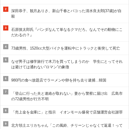
2
深田恭子、観月ありさ、新山千春とパコった清水良太郎(37歳)が自
殺
3
石原慎太郎氏『パンダなんて単なるクマだろ。なんでその動物にこ
だわるの？』
4
73歳男性、1520cc大型バイクを運転中にトラックと衝突して死亡
5
なぜ男子は修学旅行で木刀を買ってしまうのか 学生にとってそれ
は避けては通れない“ロマン”の象徴
6
980円の食べ放題店でラーメンや卵を持ち去り逮捕…韓国
7
「登山に行った夫と連絡が取れない」妻から警察に届け出 広島市
の72歳男性が行方不明
8
「売上金を金庫に」と指示 イオンモール爆発で店舗運営会社謝罪
9
北方領土エリカちゃん「この風鈴、チリーンじゃなくて返還！って