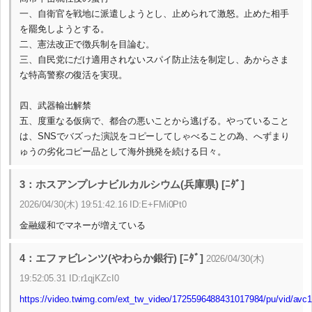
一、自衛官を戦地に派遣しようとし、止められて激怒。止めた相手
を罷免しようとする。
二、憲法改正で徴兵制を目論む。
三、自民党にだけ適用されないスパイ防止法を制定し、あからさま
な特高警察の復活を実現。
四、武器輸出解禁
五、度重なる仮病で、都合の悪いことから逃げる。やっていること
は、SNSでバズった演説をコピーしてしゃべることの為、へずまり
ゅうの劣化コピー品として海外挑発を続ける日々。
3：ホスアンプレナビルカルシウム(兵庫県) [ﾆﾀﾞ]
2026/04/30(木) 19:51:42.16 ID:E+FMi0Pt0
金融緩和でマネーが増えている
4：エファビレンツ(やわらか銀行) [ﾆﾀﾞ]
2026/04/30(木)
19:52:05.31 ID:r1qjKZcI0
https://video.twimg.com/ext_tw_video/1725596488431017984/pu/vid