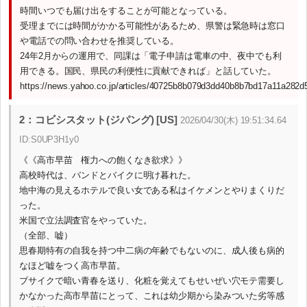
時間いつでも届け出をすることが可能となっている。
受理までには時間がかかる可能性があるため、県警は緊急時は窓口
や電話での問い合わせを推奨している。
24年2月からの運用で、同課は「電子申請は電車の中、夜中でも利
用できる。国民、県民の利便性に貢献できれば」と話していた。
https://news.yahoo.co.jp/articles/40725b8b079d3dd40b8b7bd17a11a282d
2：コビシスタット(ジパング) [US]
2026/04/30(木) 19:51:34.64
ID:S0UP3H1y0
《《高市早苗 権力への飽くなき欲求》》
高校時代は、バンドとバイクに明け暮れた。
地中海の見えるホテルで良い女である私はイケメンとやりまくりだ
った。
米国で立法調査官をやっていた。
（全部、嘘）
思春期特有の自我を持つ中二病の年齢でもないのに、成人後も病的
なほど嘘をつく高市早苗。
ブサイクで暗い青春を送り、化粧を覚えてもせいぜい穴モテ需要し
かなかった高市早苗にとって、これは幼少期から染みついた劣等感