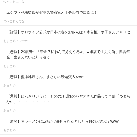
つべこあんてな
エジプト代表監督がダラス警察官とホテル前で口論に！！
つべこあんてな
【話題】ホロライブ公式が日本の春をおさんぽ！水宮枢ロボ子さんアキロゼ
おまとめアンテナ
【悲報】20歳男性「年金？払わんでええやろw」→事故で手足切断、障害年
金一生貰えないと知り泣く
おまとめ
【悲報】熊本地震さん、まさかの続編突入www
おまとめ
【悲報】はっきりいうね、もののけ以降のパヤオさん作品って全部「つまら
ない」・・・・・・・・・
おまとめ
【激怒】素ラーメンに1品だけ乗せられるとしたら何の具選ぶ？www
おまとめ