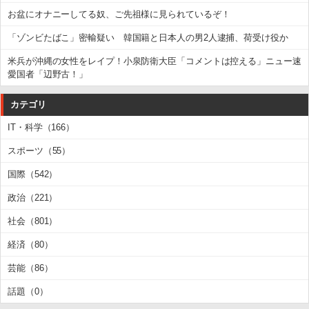
お盆にオナニーしてる奴、ご先祖様に見られているぞ！
「ゾンビたばこ」密輸疑い 韓国籍と日本人の男2人逮捕、荷受け役か
米兵が沖縄の女性をレイプ！小泉防衛大臣「コメントは控える」ニュー速
愛国者「辺野古！」
カテゴリ
IT・科学（166）
スポーツ（55）
国際（542）
政治（221）
社会（801）
経済（80）
芸能（86）
話題（0）