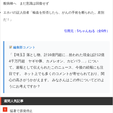
般病棟へ まだ意識は回復せず
エホバの証人信者「輸血を拒否したら、がんの手術を断られた。差別
だ！」
引用元：5ちゃんねる（全6件）
編集部コメント
「【埼玉】落とし物、計16億円超に…拾われた現金は計12億
4千万円超 ヤギや豚、カメレオン、カピバラ…」につい
て。速報として伝えられたこのニュース、今後の続報にも注
目です。 ネット上でも多くのコメントが寄せられており、関
心の高さがうかがえます。 みなさんはこの件についてどのよ
うにお考えですか？
週間人気記事
1
猛暑で原発停止