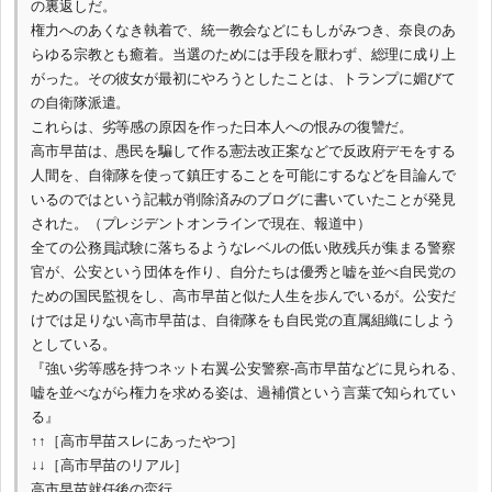
の裏返しだ。
権力へのあくなき執着で、統一教会などにもしがみつき、奈良のあ
らゆる宗教とも癒着。当選のためには手段を厭わず、総理に成り上
がった。その彼女が最初にやろうとしたことは、トランプに媚びて
の自衛隊派遣。
これらは、劣等感の原因を作った日本人への恨みの復讐だ。
高市早苗は、愚民を騙して作る憲法改正案などで反政府デモをする
人間を、自衛隊を使って鎮圧することを可能にするなどを目論んで
いるのではという記載が削除済みのブログに書いていたことが発見
された。（プレジデントオンラインで現在、報道中）
全ての公務員試験に落ちるようなレベルの低い敗残兵が集まる警察
官が、公安という団体を作り、自分たちは優秀と嘘を並べ自民党の
ための国民監視をし、高市早苗と似た人生を歩んでいるが。公安だ
けでは足りない高市早苗は、自衛隊をも自民党の直属組織にしよう
としている。
『強い劣等感を持つネット右翼-公安警察-高市早苗などに見られる、
嘘を並べながら権力を求める姿は、過補償という言葉で知られてい
る』
↑↑［高市早苗スレにあったやつ］
↓↓［高市早苗のリアル］
高市早苗就任後の蛮行