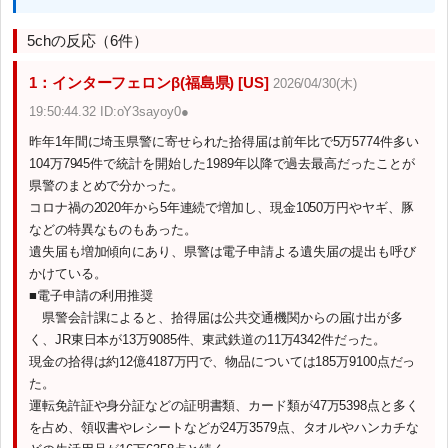
5chの反応（6件）
1：インターフェロンβ(福島県) [US]
2026/04/30(木)
19:50:44.32 ID:oY3sayoy0●
昨年1年間に埼玉県警に寄せられた拾得届は前年比で5万5774件多い
104万7945件で統計を開始した1989年以降で過去最高だったことが
県警のまとめで分かった。
コロナ禍の2020年から5年連続で増加し、現金1050万円やヤギ、豚
などの特異なものもあった。
遺失届も増加傾向にあり、県警は電子申請よる遺失届の提出も呼び
かけている。
■電子申請の利用推奨
県警会計課によると、拾得届は公共交通機関からの届け出が多
く、JR東日本が13万9085件、東武鉄道の11万4342件だった。
現金の拾得は約12億4187万円で、物品については185万9100点だっ
た。
運転免許証や身分証などの証明書類、カード類が47万5398点と多く
を占め、領収書やレシートなどが24万3579点、タオルやハンカチな