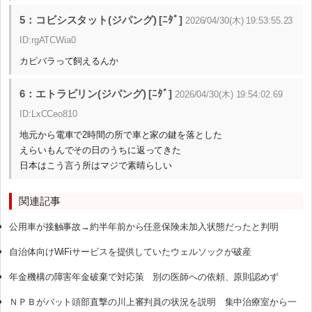
5：コビシスタット(ジパング) [ﾆﾀﾞ]
2026/04/30(木) 19:53:55.23
ID:rgATCWia0
カピバラって飼えるんか
6：エトラビリン(ジパング) [ﾆﾀﾞ]
2026/04/30(木) 19:54:02.69
ID:LxCCeo810
地元から電車で2時間の所で車と家の鍵を落とした
えらいもんでその日のうちに返ってきた
日本はこう言う所はマジで素晴らしい
関連記事
公用車が接触事故→約半年前から任意保険未加入状態だったと判明
自治体向けWiFiサービスを提供していたウェルソックが破産
年金機構の障害年金破棄で対応策 別の医師への依頼、原則認めず
ＮＰＢがバット頭部直撃の川上審判員の状況を説明 集中治療室から一