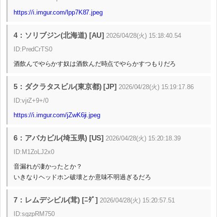
https://i.imgur.com/lpp7K87.jpeg
4：ソリブジン(北海道) [AU]
2026/04/28(火) 15:18:40.54
ID:PredCrTS0
酒飲んでやらかす奴は酒飲んだ時点でやらかすつもりだろ
5：ダクラタスビル(東京都) [JP]
2026/04/28(火) 15:19:17.86
ID:vjrZ+9+/0
https://i.imgur.com/jZwK6ji.jpeg
6：アバカビル(埼玉県) [US]
2026/04/28(火) 15:20:18.39
ID:M1ZoLJ2x0
音漏れが凄かったとか？
いきなりヘッドホン破壊とか意味不明過ぎるだろ
7：レムデシビル(茸) [ﾆﾀﾞ]
2026/04/28(火) 15:20:57.51
ID:sgzpRM750