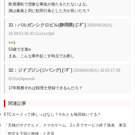
飲酒運転で悲惨な事故が後たをたたないよな。
酒は麻薬と同じ犯罪行為とした方が良いだろ？
31：バルガンシクロビル(静岡県) [ﾆﾀﾞ]
2026/04/28(火)
16:00:53.56 ID:Cxz1sz0p0
>>1
53歳で主査w
まあ、こんな事件起こす時点でお察し
32：ジドブジン(ジパング) [ﾆﾀﾞ]
2026/04/28(火) 16:03:17.58
ID:KeLNpmxo0
17年勤務すれば税理士登録できるんだろ？
関連記事
ETCカードって挿しっぱなし？それとも毎回抜いてる？
「天穂のサクナヒメ」スマホゲーム、2ヶ月でサービス終了発表 東宝
「想定を下回り推移」と言及