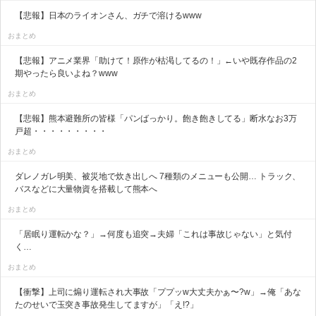
【悲報】日本のライオンさん、ガチで溶けるwww
おまとめ
【悲報】アニメ業界「助けて！原作が枯渇してるの！」←いや既存作品の2
期やったら良いよね？www
おまとめ
【悲報】熊本避難所の皆様「パンばっかり。飽き飽きしてる」断水なお3万
戸超・・・・・・・・・
おまとめ
ダレノガレ明美、被災地で炊き出しへ 7種類のメニューも公開… トラック、
バスなどに大量物資を搭載して熊本へ
おまとめ
「居眠り運転かな？」→何度も追突→夫婦「これは事故じゃない」と気付
く…
おまとめ
【衝撃】上司に煽り運転され大事故「ププッw大丈夫かぁ〜?w」→俺「あな
たのせいで玉突き事故発生してますが」「え!?」