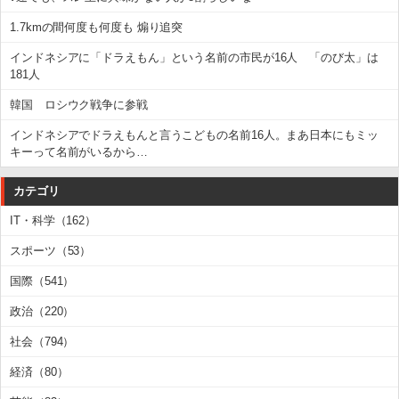
1.7kmの間何度も何度も 煽り追突
インドネシアに「ドラえもん」という名前の市民が16人 「のび太」は
181人
韓国 ロシウク戦争に参戦
インドネシアでドラえもんと言うこどもの名前16人。まあ日本にもミッ
キーって名前がいるから…
カテゴリ
IT・科学（162）
スポーツ（53）
国際（541）
政治（220）
社会（794）
経済（80）