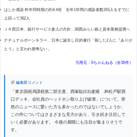
はしか感染 昨年同時期の約4.4倍 去年1年間の感染者数265人をすでに
上回って362人
ＪＲ西日本、銀行サービス参入の方針…関西みらい銀と資本業務提携へ
ナチュナルボーンキラー、日本に誕生し目的遂行「殺した2人に『ありが
とう』と言われ後悔ない」
引用元：5ちゃんねる（全35件）
編集部コメント
「東京国税局課税第二部主査、西塚聡(53)逮捕 JR松戸駅西
口デッキ、会社員のヘッドホン取り上げ破壊」について。突
然のニュースに驚いた方も多かったのではないでしょうか。
この件についてはさまざまな見方があり、引き続き注目して
いく必要があります。 今後の展開にも注目が集まりそうで
す。