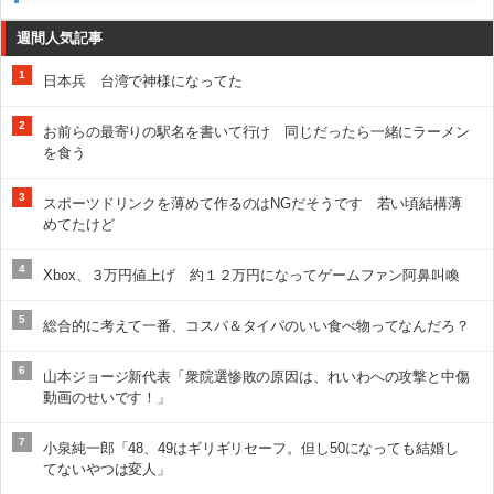
週間人気記事
1
日本兵 台湾で神様になってた
2
お前らの最寄りの駅名を書いて行け 同じだったら一緒にラーメン
を食う
3
スポーツドリンクを薄めて作るのはNGだそうです 若い頃結構薄
めてたけど
4
Xbox、３万円値上げ 約１２万円になってゲームファン阿鼻叫喚
5
総合的に考えて一番、コスパ＆タイパのいい食べ物ってなんだろ？
6
山本ジョージ新代表「衆院選惨敗の原因は、れいわへの攻撃と中傷
動画のせいです！」
7
小泉純一郎「48、49はギリギリセーフ。但し50になっても結婚し
てないやつは変人」