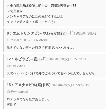
＞東京国税局課税第二部主査 西塚聡容疑者（53）
53で主査か
ノンキャリアなのにこの先どうすんだよ
キャリア組と違って厳しいだろうに
8：エムトリシタビン(やわらか銀行) [ﾆﾀﾞ]
2026/04/28(火)
15:20:59.43 ID:sFmOkMN90
覚えていない言った時点で有罪でいいと思うよ。
12：ネビラピン(庭) [ﾆﾀﾞ]
2026/04/28(火) 15:22:22.61
ID:+ftYxvtv0
35でヘッドホンつけて外でぶらついてるやつなんているんだな
15：アメナメビル(庭) [US]
2026/04/28(火) 15:24:57.19
ID:Evm1wnax0
ロデッキでなら仕方あるまい。
実刑で