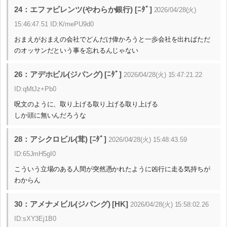
24：エファビレンツ(やわらか銀行) [ﾆﾀﾞ]
2026/04/28(火)
15:46:47.51 ID:K/mePU9d0
おまえがおまえの会社でどんだけ偉かろうと一歩会社を出ればただ
のオッサンだという事を忘れるんじゃない
26：アデホビル(ジパング) [ﾆﾀﾞ]
2026/04/28(火) 15:47:21.22
ID:qMtJz+Pb0
呪文のように、取り上げる取り上げる取り上げる
しか頭に無いんだろうな
28：アシクロビル(茸) [ﾆﾀﾞ]
2026/04/28(火) 15:48:43.59
ID:65JmH5gI0
こういう立場のある人間が突然憑かれたように凶行に走る気持ちが
わからん
30：アメナメビル(ジパング) [HK]
2026/04/28(火) 15:58:02.26
ID:sXY3Ej1B0