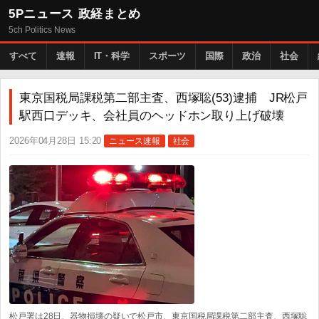
5Pニュース 政経まとめ
5ch Politics News
すべて
速報
IT・科学
スポーツ
国際
政治
社会
東京国税局課税第二部主査、西塚聡(53)逮捕 JR松戸
駅西口デッキ、会社員のヘッドホン取り上げ破壊
2026年04月28日 15:20
ニュース速報
社会
松戸署は28日、器物損壊の疑いで松戸市、東京国税局課税第二部主査、西塚聡