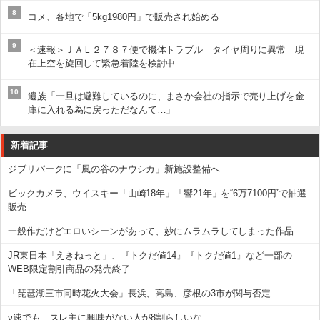
8
コメ、各地で「5kg1980円」で販売され始める
9
＜速報＞ＪＡＬ２７８７便で機体トラブル タイヤ周りに異常 現
在上空を旋回して緊急着陸を検討中
10
遺族「一旦は避難しているのに、まさか会社の指示で売り上げを金
庫に入れる為に戻っただなんて…」
新着記事
ジブリパークに「風の谷のナウシカ」新施設整備へ
ビックカメラ、ウイスキー「山崎18年」「響21年」を“6万7100円”で抽選
販売
一般作だけどエロいシーンがあって、妙にムラムラしてしまった作品
JR東日本「えきねっと」、『トクだ値14』『トクだ値1』など一部の
WEB限定割引商品の発売終了
「琵琶湖三市同時花火大会」長浜、高島、彦根の3市が関与否定
ν速でも、スレ主に興味がない人が8割らしいな