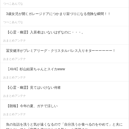
つべこあんてな
3歳女児が開くガレージドアにつかまり宙づりになる危険な瞬間！！
つべこあんてな
【心霊・幽霊】入居者はいないはずなのに・・・。
おまとめアンテナ
冨安健洋がプレミアリーグ・クリスタルパレス入りキターーーーーー！
おまとめアンテナ
【ﾒﾛﾒﾛ】杉山結菜ちゃんとスイカwww
おまとめアンテナ
【心霊・幽霊】見てはいけない何者
おまとめアンテナ
【朗報】今年の夏、ガチで涼しい
おまとめアンテナ
魚の缶詰を洗うと気が遠くなるので「自分洗うか食べるのをやめて」と夫に