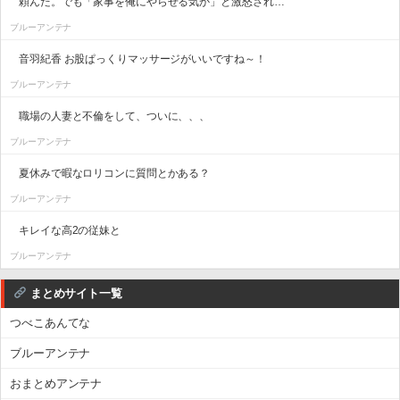
頼んだ。でも「家事を俺にやらせる気か」と激怒され…
ブルーアンテナ
音羽紀香 お股ぱっくりマッサージがいいですね～！
ブルーアンテナ
職場の人妻と不倫をして、ついに、、、
ブルーアンテナ
夏休みで暇なロリコンに質問とかある？
ブルーアンテナ
キレイな高2の従妹と
ブルーアンテナ
まとめサイト一覧
つべこあんてな
ブルーアンテナ
おまとめアンテナ