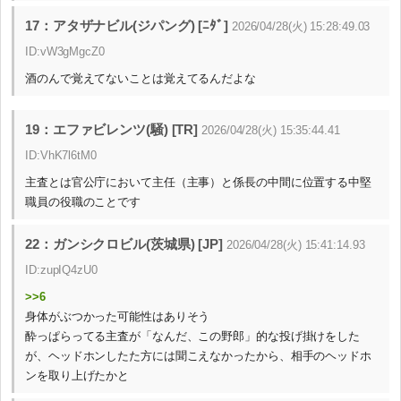
17：アタザナビル(ジパング) [ﾆﾀﾞ]
2026/04/28(火) 15:28:49.03
ID:vW3gMgcZ0
酒のんで覚えてないことは覚えてるんだよな
19：エファビレンツ(騒) [TR]
2026/04/28(火) 15:35:44.41
ID:VhK7l6tM0
主査とは官公庁において主任（主事）と係長の中間に位置する中堅
職員の役職のことです
22：ガンシクロビル(茨城県) [JP]
2026/04/28(火) 15:41:14.93
ID:zupIQ4zU0
>>6
身体がぶつかった可能性はありそう
酔っぱらってる主査が「なんだ、この野郎」的な投げ掛けをした
が、ヘッドホンしたた方には聞こえなかったから、相手のヘッドホ
ンを取り上げたかと