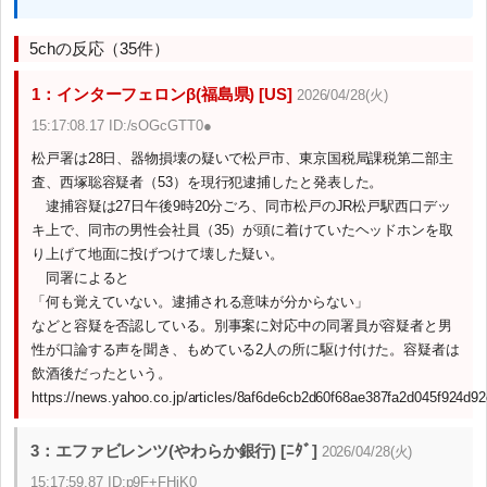
5chの反応（35件）
1：インターフェロンβ(福島県) [US]
2026/04/28(火)
15:17:08.17 ID:/sOGcGTT0●
松戸署は28日、器物損壊の疑いで松戸市、東京国税局課税第二部主
査、西塚聡容疑者（53）を現行犯逮捕したと発表した。
逮捕容疑は27日午後9時20分ごろ、同市松戸のJR松戸駅西口デッ
キ上で、同市の男性会社員（35）が頭に着けていたヘッドホンを取
り上げて地面に投げつけて壊した疑い。
同署によると
「何も覚えていない。逮捕される意味が分からない」
などと容疑を否認している。別事案に対応中の同署員が容疑者と男
性が口論する声を聞き、もめている2人の所に駆け付けた。容疑者は
飲酒後だったという。
https://news.yahoo.co.jp/articles/8af6de6cb2d60f68ae387fa2d045f924d9
3：エファビレンツ(やわらか銀行) [ﾆﾀﾞ]
2026/04/28(火)
15:17:59.87 ID:p9F+FHiK0