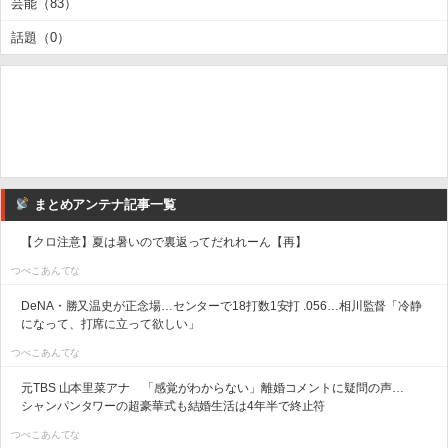
芸能（83）
話題（0）
まとめアンテナ記事一覧
【クロ注意】夏は暑いので裏返ってだれれーん【再】
つべこあんてな
DeNA・勝又温史が正念場…センターで18打数1安打 .056…相川監督「冷静
になって、打席に立って欲しい」
つべこあんてな
元TBS 山本里菜アナ 「感覚がわからない」離婚コメントに疑問の声…
シャンパンタワーの超豪華式も結婚生活は4年半で終止符
つべこあんてな