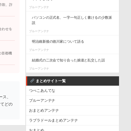
詐欺、詐
ブルーアンテナ
パソコンの正式名、一字一句正しく書けるの少数派
説
合わせを
ブルーアンテナ
明治維新後の徳川家について語る
ブルーアンテナ
の首都機
結婚式の二次会で知り合った娘達と乱交した話
ブルーアンテナ
まとめサイト一覧
つべこあんてな
ース、
ブルーアンテナ
いてどの
おまとめアンテナ
ラブラドールまとめアンテナ
おまとめ