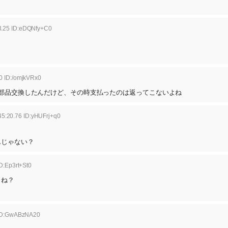
3.25 ID:eDQNfy+C0
0 ID:/omjkVRx0
部品交換したんだけど、その時支払ったのは返ってこないよね
5:20.76 ID:yHUFrj+q0
んじゃない？
D:Ep3rt+St0
よね？
 ID:GwABzNA20