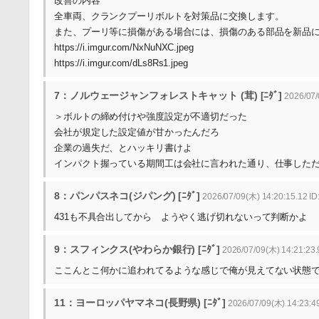
改善の内容
全車両、クランクプーリボルトを対策品に交換します。
また、プーリ等に損傷がある場合には、損傷のある部品を新品
https://i.imgur.com/NxNuNXC.jpeg
https://i.imgur.com/dLs8Rs1.jpeg
7：ノルウェージャンフォレストキャット (茸) [ﾆﾀﾞ]
2026/07/
＞ボルトの締め付けや強度設定が不適切だった
会社が規定した設定値が甘かったんだろ
企業の過失だ、とハッキリ書けよ
インパクト握っている期間工は会社に言われた通り、仕事した
8：パンパスネコ(ジパング) [ﾆﾀﾞ]
2026/07/09(木) 14:20:15.12 ID
431も不具合出してから ようやく逃げ切れないって判断かよ
9：スフィンクス(やわらか銀行) [ﾆﾀﾞ]
2026/07/09(木) 14:21:23.
ここんとこ何かに追われてるような感じで俺が見えてない状態
11：ヨーロッパヤマネコ(長野県) [ﾆﾀﾞ]
2026/07/09(木) 14:23:4