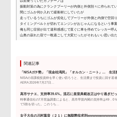
以前乗っていたカプチーノは
振動対策の為にクランクプーリーが内側と外側別々に作られて
間にゴムか何か入れて緩衝材にしていたが
走っているうちにゴムが劣化してプーリーが外側と内側で空回
タイミングベルトが切れてエンジンがおじゃんになるという事
俺も同じ症状が出て違和感感じで直ぐに車を停めてレッカー呼
山奥の寂れた宿で一晩過ごして大変だったがそれもいい思い出
関連記事
「NISAガチ勢」「現金枯渇民」「オルカン・ニート」… 生活
NISAの非課税投資枠を早く使い切ろうと、生活費まで投資に回す若
AERA 2026年7月27日…
高市サナエ、支持率39.6%。流石に皇室典範改正はやり過ぎだ
時事通信社の7月世論調査によると、高市早苗内閣の支持率は49．0％
て5割を切った。このうち…
女子大生の川村葉音（２１）に無期懲役求刑wwwwwwwwwwww