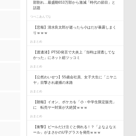
部割れ…最盛期653万部から激減「時代の節目」と
話題
つべこあんてな
【悲報】清水良太郎が逝ったら小はだが暴露しまく
りｗｗｗ
おまとめ
【渡邊渚】PTSD発言で大炎上「当時は浸透してな
かった」にネット総ツッコミ
おまとめ
【公然わいせつ】55歳会社員、女子大生に「ニヤニ
ヤ」目撃され逮捕の末路
おまとめ
【朗報】イオン、ポケカを「小・中学生限定販売」
に 転売ヤー対策が大絶賛ｗｗｗ
おまとめ
【衝撃】ビールだけ注ぐと倒れる！？「よなよなエ
ール」がまさかのU字グラスを発売ｗｗｗ