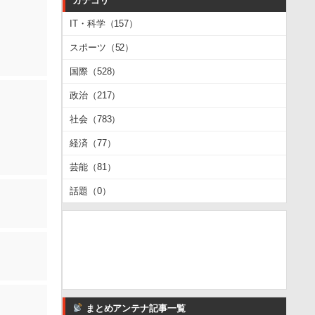
カテゴリ
IT・科学（157）
スポーツ（52）
国際（528）
政治（217）
社会（783）
経済（77）
芸能（81）
話題（0）
まとめアンテナ記事一覧