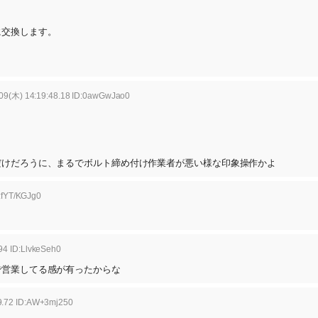
に交換します。
09(木) 14:19:48.18 ID:0awGwJao0
だけだろうに、まるでボルト締め付け作業者が悪い様な印象操作かよ
:fYT/KGJg0
94 ID:LlvkeSeh0
で営業してる感が有ったからな
9.72 ID:AW+3mj250