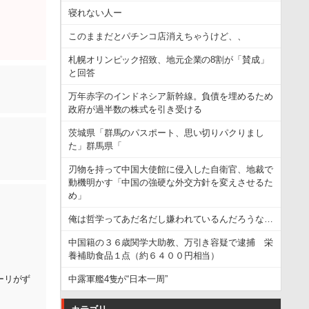
寝れない人ー
このままだとパチンコ店消えちゃうけど、、
札幌オリンピック招致、地元企業の8割が「賛成」
と回答
万年赤字のインドネシア新幹線。負債を埋めるため
政府が過半数の株式を引き受ける
茨城県「群馬のパスポート、思い切りパクりまし
た」群馬県「
刃物を持って中国大使館に侵入した自衛官、地裁で
動機明かす「中国の強硬な外交方針を変えさせるた
め」
俺は哲学ってあだ名だし嫌われているんだろうな…
中国籍の３６歳関学大助教、万引き容疑で逮捕 栄
養補助食品１点（約６４００円相当）
中露軍艦4隻が“日本一周”
ーリがず