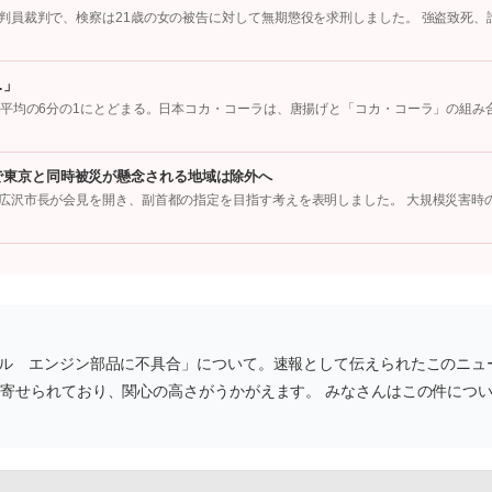
判員裁判で、検察は21歳の女の被告に対して無期懲役を求刑しました。 強盗致死、
…」
国平均の6分の1にとどまる。日本コカ・コーラは、唐揚げと「コカ・コーラ」の組み
で東京と同時被災が懸念される地域は除外へ
広沢市長が会見を開き、副首都の指定を目指す考えを表明しました。 大規模災害時
ール エンジン部品に不具合」について。速報として伝えられたこのニュ
が寄せられており、関心の高さがうかがえます。 みなさんはこの件につ