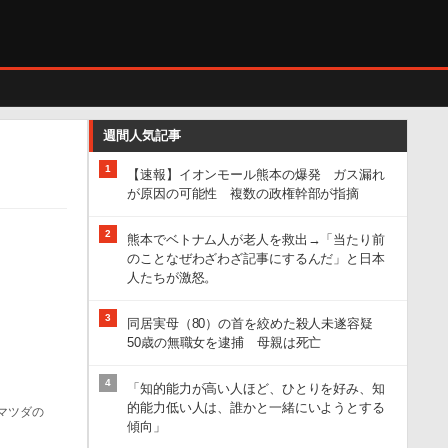
週間人気記事
1
【速報】イオンモール熊本の爆発 ガス漏れ
が原因の可能性 複数の政権幹部が指摘
2
熊本でベトナム人が老人を救出→「当たり前
のことなぜわざわざ記事にするんだ」と日本
人たちが激怒。
3
同居実母（80）の首を絞めた殺人未遂容疑
50歳の無職女を逮捕 母親は死亡
4
「知的能力が高い人ほど、ひとりを好み、知
的能力低い人は、誰かと一緒にいようとする
マツダの
傾向」