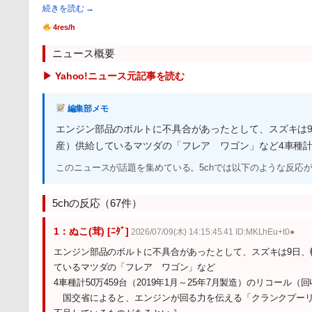
続きを読む →
4res/h
ニュース概要
▶ Yahoo!ニュース元記事を読む
編集部メモ
エンジン部品のボルトに不具合があったとして、スズキは
産）供給しているマツダの「フレア ワゴン」など4車種計5
このニュースが話題を集めている。5chでは以下のような反応
5chの反応（67件）
1：ぬこ(茸) [ﾆﾀﾞ]
2026/07/09(木) 14:15:45.41 ID:MKLhEu+t0●
エンジン部品のボルトに不具合があったとして、スズキは9日、
ているマツダの「フレア ワゴン」など
4車種計50万459台（2019年1月～25年7月製造）のリコー
国交省によると、エンジンが回る力を伝える「クランクプーリ