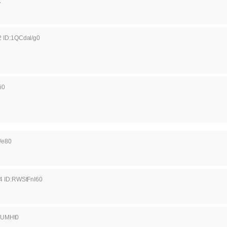
な
2 ID:1QCdal/g0
i0
/e80
4 ID:RWStFnI60
sJUMHt0