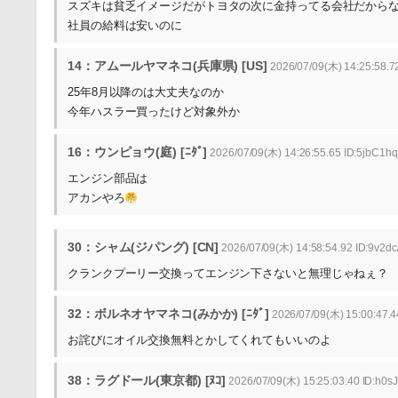
スズキは貧乏イメージだがトヨタの次に金持ってる会社だから
社員の給料は安いのに
14：アムールヤマネコ(兵庫県) [US]
2026/07/09(木) 14:25:58.7
25年8月以降のは大丈夫なのか
今年ハスラー買ったけど対象外か
16：ウンピョウ(庭) [ﾆﾀﾞ]
2026/07/09(木) 14:26:55.65 ID:5jbC1hq
エンジン部品は
アカンやろ
30：シャム(ジパング) [CN]
2026/07/09(木) 14:58:54.92 ID:9v2dc
クランクプーリー交換ってエンジン下さないと無理じゃねぇ？
32：ボルネオヤマネコ(みかか) [ﾆﾀﾞ]
2026/07/09(木) 15:00:47.4
お詫びにオイル交換無料とかしてくれてもいいのよ
38：ラグドール(東京都) [ﾇｺ]
2026/07/09(木) 15:25:03.40 ID:h0