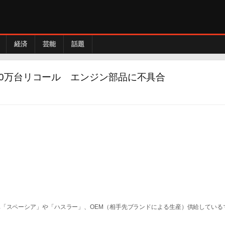
経済
芸能
話題
0万台リコール エンジン部品に不具合
「スペーシア」や「ハスラー」、OEM（相手先ブランドによる生産）供給している