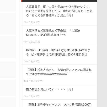
入院数日前、夜中に目が覚めたら体が動かなくて、
目だけで周囲を見回したら、腹部の 辺りをじっと見
る「青く光る骨格標本」が居た【再】
つべこあんてな
大森南朋＆相葉雅紀＆松下奈緒 「大追跡
Season2」第3話視聴率は7.7％
つべこあんてな
DeNA 5－11 阪神、3位浮上ならず...連勝は4で止ま
る...ビド2回8失点で来日初黒星...若松4.2回1失点
つべこあんてな
【画像】松本人志さん、大勢の若いファンに囲まれ
てご満悦wwwwwwwwwwwwww
おまとめアンテナ
猫の集会が見たいです・・・・【再】
つべこあんてな
【衝撃】週刊少年ジャンプ、ついに発行部数100万