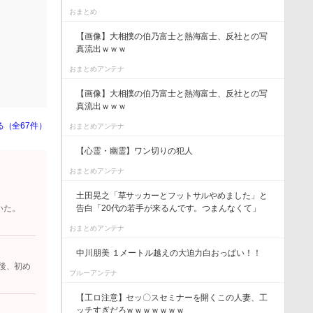
おまとめ
【画像】大相撲の伯乃富士と熱海富士、反社との写
真流出ｗｗｗ
おまとめアンテナ
【画像】大相撲の伯乃富士と熱海富士、反社との写
真流出ｗｗｗ
る（全67件）
おまとめアンテナ
【心霊・幽霊】ワン切りの犯人
おまとめアンテナ
土田晃之「草サッカーとフットサルやめました」と
告白「20代の若手が来るんです。つまんなくて」
いた。
おまとめアンテナ
中川朋美 １メートル越えの大迫力白おっぱい！！
後、初め
ブルーアンテナ
【工ロ注意】セッ〇スセミナーを開くこの人妻、工
ッチすぎだろｗｗｗｗｗｗｗ