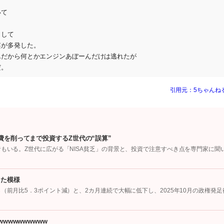
いて
りして
案が多発した。
んだから何とかエンジンあぼーんだけは逃れたが
だ。
引用元：5ちゃんね
費を削ってまで投資するZ世代の“誤算”
者もいる。Z世代に広がる「NISA貧乏」の背景と、投資で注意すべき点を専門家に聞
った模様
（前月比5．3ポイント減）と、2カ月連続で大幅に低下し、2025年10月の政権発足
wwwwwwwww