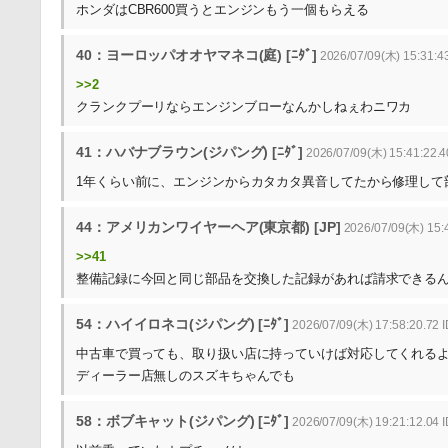
ホンダはCBR600買うとエンジンもう一個もらえる
40：ヨーロッパオオヤマネコ(庭) [ﾆﾀﾞ]
2026/07/09(木) 15:31:4
>>2
クランクプーリならエンジンブローなんかしねぇわニワカ
41：ハバナブラウン(ジパング) [ﾆﾀﾞ]
2026/07/09(木) 15:41:22.4
1年くらい前に、エンジンからカタカタ異音してたから修理して
44：アメリカンワイヤーヘア(東京都) [JP]
2026/07/09(木) 15:4
>>41
整備記録に今回と同じ部品を交換した記録があれば請求できる
54：ハイイロネコ(ジパング) [ﾆﾀﾞ]
2026/07/09(木) 17:58:20.72 I
中古車で買っても、取り扱い店に持っていけば対応してくれる
ディーラー店無しのスズキちゃんでも
58：ボブキャット(ジパング) [ﾆﾀﾞ]
2026/07/09(木) 19:21:12.04