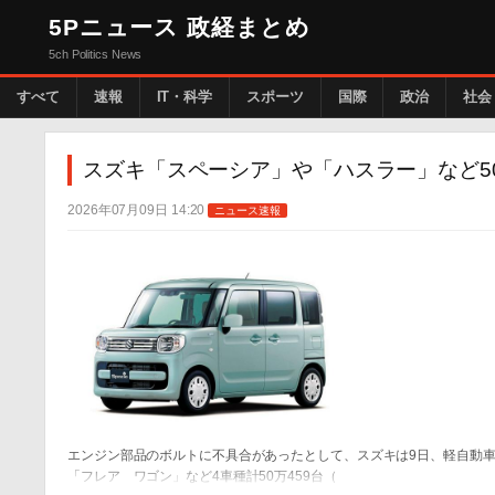
5Pニュース 政経まとめ
5ch Politics News
すべて
速報
IT・科学
スポーツ
国際
政治
社会
スズキ「スペーシア」や「ハスラー」など5
2026年07月09日 14:20
ニュース速報
エンジン部品のボルトに不具合があったとして、スズキは9日、軽自動車
「フレア ワゴン」など4車種計50万459台（