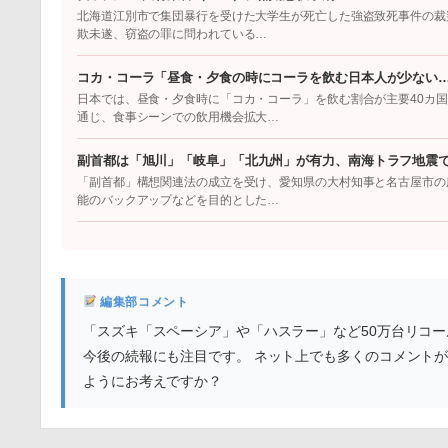
北海道江別市で集団暴行を受けた大学生が死亡した強盗致死事件の裁
欺未遂、窃盗の罪に問われている…
コカ・コーラ「昼食・夕食の時にコーラを飲む日本人が少ない
日本では、昼食・夕食時に「コカ・コーラ」を飲む割合が主要40カ
通じ、食事シーンでの飲用機会拡大…
副首都は「旭川」「岐阜」「北九州」が有力、南海トラフ地震
「副首都」構想関連法の成立を受け、愛知県の大村知事と名古屋市の
能のバックアップなどを目的とした…
編集部コメント
「スズキ「スペーシア」や「ハスラー」など50万台リコ
今後の続報にも注目です。 ネット上でも多くのコメント
ようにお考えですか？