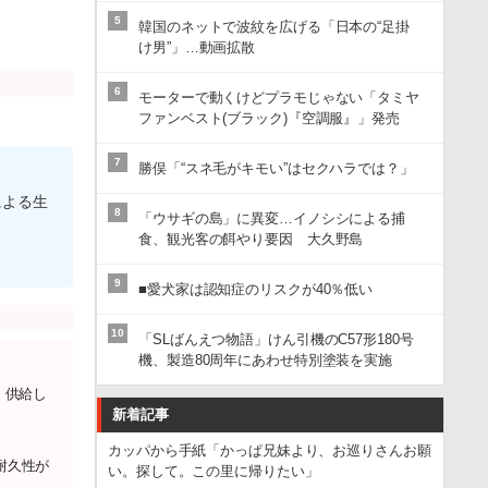
5
韓国のネットで波紋を広げる「日本の“足掛
け男”」…動画拡散
6
モーターで動くけどプラモじゃない「タミヤ
ファンベスト(ブラック)『空調服』」発売
7
勝俣「“スネ毛がキモい”はセクハラでは？」
による生
8
「ウサギの島」に異変…イノシシによる捕
食、観光客の餌やり要因 大久野島
9
■愛犬家は認知症のリスクが40％低い
10
「SLばんえつ物語」けん引機のC57形180号
機、製造80周年にあわせ特別塗装を実施
）供給し
新着記事
カッパから手紙「かっぱ兄妹より、お巡りさんお願
耐久性が
い。探して。この里に帰りたい」