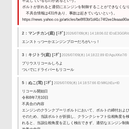
不足しているものがあるという。
ボルトが折れると適切にエンジンを制御することができなくな
不具合情報は431件あり、事故は起きていないという。
https://news.yahoo.co.jp/articles/be8f83bf1d41c74f2ee1feaaa9
2：マンチカン(庭) [ﾆﾀﾞ]
2026/07/09(木) 14:18:06.02 ID:sE3GGR/
エンストっつーかエンジンブローだろがいっ！
3：キジトラ(庭) [ﾆﾀﾞ]
2026/07/09(木) 14:18:22.89 ID:AguXKe7/0
プリウスリコールしろよ
ついでにドライバーもリコール
5：ぬこ(茸) [ﾆﾀﾞ]
2026/07/09(木) 14:18:57.66 ID:MKLhEu+t0
リコール開始日
令和8年7月10日
不具合の内容
エンジンのクランクプーリボルトにおいて、ボルトの締付およ
そのため、当該ボルトが折損し、クランクシャフト位相角度を
れると、当該位相角度を正しく検出できず、適切なエンジン制