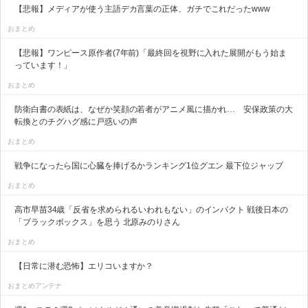
【悲報】メディアが使う主語デカ言葉の正体、ガチでこれだったwww
おまとめ
【悲報】ワンピース原作者(7年前)「最終回を視野に入れた展開がもう始ま
っています！」
おまとめ
防衛白書の表紙は、なぜか笑顔の若者がアニメ風に描かれ… 安保政策の大
転換とのチグハグ感に戸惑いの声
おまとめ
戦争になったら国に心臓を捧げるかランキング1位グエン 最下位ジャップ
おまとめ
高市早苗34歳「反省を求められるいわれもない」のインパクト 戦後日本の
「ブラックボックス」を思う 北原みのりさん
おまとめ
【日常に潜む恐怖】エリコいますか？
おまとめアンテナ