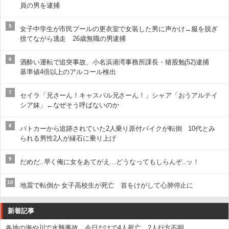
員の男を逮捕
5
女子中学生が市民プールの更衣室で女装した男に声かけ→服を脱ぎ
捨てながら逃走 26歳無職の男逮捕
6
酒酔い運転で追突事故、小名浜港湾事務所課長・猪股勉(52)逮捕
基準値4倍以上のアルコール検出
7
セイラ「兄さーん！キャスバル兄さーん！」シャア「おうアルテイ
シア妹」←なぜそう呼ばないのか
8
パトカーから追跡されていた2人乗り原付バイクが転倒 10代とみ
られる男性2人が縁石に乗り上げ
9
だめだ..早く俺に女をあてがえ…どうなってもしらんぞ..ッ！
10
地震で転倒か 女子高校生が死亡 首をけがして心肺停止に
新着記事
各地の海や川で水難事故 今日だけで4人死亡、2人行方不明