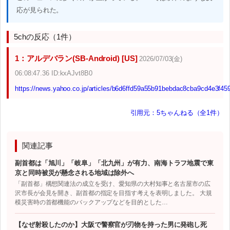
応が見られた。
5chの反応（1件）
1：アルデバラン(SB-Android) [US]
2026/07/03(金)
06:08:47.36 ID:kxAJvt8B0
https://news.yahoo.co.jp/articles/b6d6ffd59a55b91bebdac8cba9cd4e3f45
引用元：5ちゃんねる（全1件）
関連記事
副首都は「旭川」「岐阜」「北九州」が有力、南海トラフ地震で東
京と同時被災が懸念される地域は除外へ
「副首都」構想関連法の成立を受け、愛知県の大村知事と名古屋市の広
沢市長が会見を開き、副首都の指定を目指す考えを表明しました。 大規
模災害時の首都機能のバックアップなどを目的とした…
【なぜ射殺したのか】大阪で警察官が刃物を持った男に発砲し死