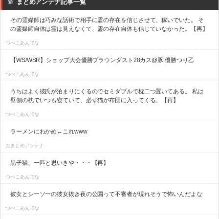
まとめアンテナ記事一覧
その霊媒師は巧みな話術で相手に霊の存在を信じさせて、稼いでいた。 そ
の霊媒師自体は霊は見えなくて、霊の存在自体も信じていなかった。【再】
つべこあんてな
【WS/WSR】ショップ大会優勝ブラウンダスト28カス@豚 優勝つり乙
つべこあんてな
うちはよく彼氏が泊まりにくるのでセミダブルで枕二つ置いてある。 私は
壁側の枕でいつも寝ていて、必ず猫が布団に入ってくる。【再】
つべこあんてな
ラーメンにわかめ←これwww
おまとめアンテナ
黒子猫、一匹と思いきや・・・【再】
つべこあんてな
彼女とシーソーの彼女抜き夜の公園って不審者が現れそうで怖いんだよな
つべこあんてな