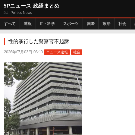
5Pニュース 政経まとめ
5ch Politics News
すべて
速報
IT・科学
スポーツ
国際
政治
社会
性的暴行した警察官不起訴
2026年07月03日 06:10
ニュース速報
社会