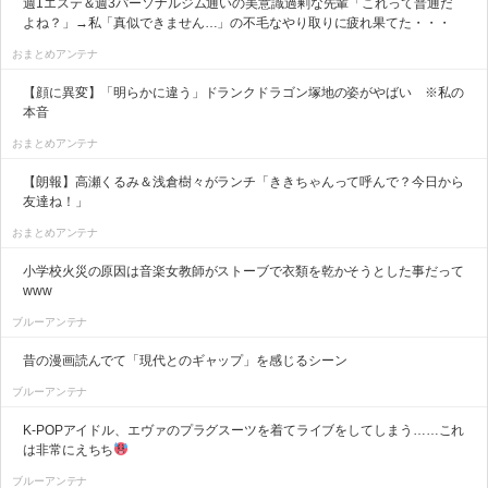
週1エステ＆週3パーソナルジム通いの美意識過剰な先輩「これって普通だ
よね？」→私「真似できません…」の不毛なやり取りに疲れ果てた・・・
おまとめアンテナ
【顔に異変】「明らかに違う」ドランクドラゴン塚地の姿がやばい ※私の
本音
おまとめアンテナ
【朗報】高瀬くるみ＆浅倉樹々がランチ「ききちゃんって呼んで？今日から
友達ね！」
おまとめアンテナ
小学校火災の原因は音楽女教師がストーブで衣類を乾かそうとした事だって
www
ブルーアンテナ
昔の漫画読んでて「現代とのギャップ」を感じるシーン
ブルーアンテナ
K-POPアイドル、エヴァのプラグスーツを着てライブをしてしまう……これ
は非常にえちち
ブルーアンテナ