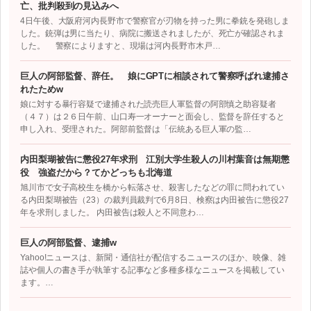
亡、批判殺到の見込みへ
4日午後、大阪府河内長野市で警察官が刃物を持った男に拳銃を発砲しま
した。銃弾は男に当たり、病院に搬送されましたが、死亡が確認されま
した。 警察によりますと、現場は河内長野市木戸…
巨人の阿部監督、辞任。 娘にGPTに相談されて警察呼ばれ逮捕さ
れたためw
娘に対する暴行容疑で逮捕された読売巨人軍監督の阿部慎之助容疑者
（４７）は２６日午前、山口寿一オーナーと面会し、監督を辞任すると
申し入れ、受理された。阿部前監督は「伝統ある巨人軍の監…
内田梨瑚被告に懲役27年求刑 江別大学生殺人の川村葉音は無期懲
役 強盗だから？てかどっちも北海道
旭川市で女子高校生を橋から転落させ、殺害したなどの罪に問われてい
る内田梨瑚被告（23）の裁判員裁判で6月8日、検察は内田被告に懲役27
年を求刑しました。 内田被告は殺人と不同意わ…
巨人の阿部監督、逮捕w
Yahoo!ニュースは、新聞・通信社が配信するニュースのほか、映像、雑
誌や個人の書き手が執筆する記事など多種多様なニュースを掲載してい
ます。…