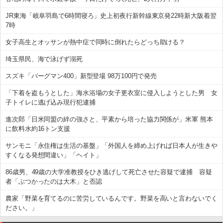
JR東海「岐阜羽島で6時間寝ろ」史上初夜行新幹線東京発22時新大阪着翌
7時
女子高生とオッサンが熱中症で同時に倒れたらどっち助ける？
埼玉県民、海で泳げず溺死
スズキ「バーグマン400」新型登場 98万100円で発売
「下着を盗もうとした」海水浴場の女子更衣室に侵入しようとした男 女
子トイレに逃げ込み現行犯逮捕
進次郎「日米同盟の絆の強さと、平素から培った協力関係が」米軍 熊本
に飲料水約16トン支援
サンモニ「永住権は生活の基盤」「外国人を締め上げれば日本人が生きや
すくなる発想間違い」「ヘイト」
86歳男、49歳の大学准教授をひき逃げして死亡させた容疑で逮捕 容疑
者「ぶつかったのは大木」と否認
農家「野菜を育てるのに苦労しているんです。野菜を高いと言わないでく
ださい。」