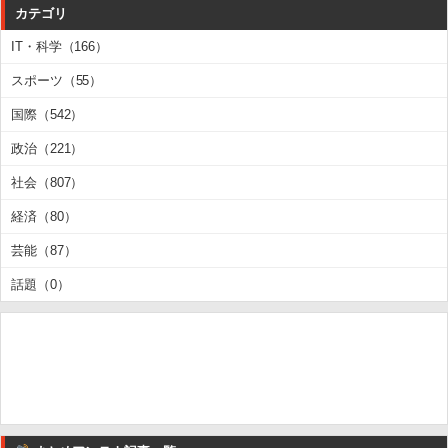
カテゴリ
IT・科学（166）
スポーツ（55）
国際（542）
政治（221）
社会（807）
経済（80）
芸能（87）
話題（0）