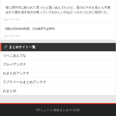
母に理不尽に怒られて育ったと思い込んでたけど、昔のビデオを見たら不満
ばかり垂れ流す自分が映っていておかしいのはどっちだったかに気付いた。
ブルーアンテナ
8割がGemini利用、ChatGPTは68%
ブルーアンテナ
まとめサイト一覧
つべこあんてな
ブルーアンテナ
おまとめアンテナ
ラブラドールまとめアンテナ
おまとめ
5Pニュース 政経まとめ © 2026