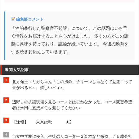
編集部コメント
「性的暴行した警察官不起訴」について。この話題はいち早
く情報をお届けすることを心がけました。 多くの方がこの話
題に興味を持っており、議論が続いています。 今後の動向を
引き続きお伝えしていきます。
週間人気記事
1
北方領土エリカちゃん「この風鈴、チリーンじゃなくて返還！って
音が出るピ～。嬉しいピィ♪」
2
辺野古の抗議現場を見るコースとは思わなかった。コース変更希望
者は永田に直接メモを渡してください
3
【速報】 東京は秋 ★2
4
市立中学校に侵入し生徒のリコーダー２０本など窃盗、７５歳会社