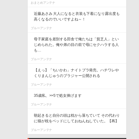
おまとめアンテナ
近藤あさみ 大人になると衣装も下着になり露出度も
高くなるのでいいですよね～！
ブルーアンテナ
母子家庭を差別する田舎で俺たちは「貧乏人」とい
じめられた。俺や弟の目の前で母にセクハラする人
も…
ブルーアンテナ
【えっ】「ちいかわ」ナイトブラ発売。ハチワレや
くりまんじゅうのブラジャー公開される
ブルーアンテナ
35歳私、>>5で処女捧げます
ブルーアンテナ
朝起きると自分の頭は枕から落ちていて その代わり
に猫が枕をベッドにしておねんねしていた。【再】
ブルーアンテナ