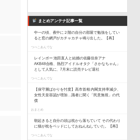
まとめアンテナ記事一覧
中一の頃、夜中に２階の自分の部屋で勉強をしてい
ると窓の網戸がカチャカチャ鳴り出した。【再】
つべこあんてな
レインボー 池田直人と結婚の佐藤佳奈アナ
AKB48合格、熱烈アイドルオタク「さかなちゃん」
として人気に、7月末に読売テレビ退社
つべこあんてな
【保守層ばかりを忖度】高市首相 内閣支持率減少、
女性天皇容認が増加…識者に聞く「民意無視」の代
償
おまとめ
朝起きると自分の頭は枕から落ちていて その代わり
に猫が枕をベッドにしておねんねしていた。【再】
つべこあんてな