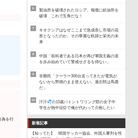
6
製油所を破壊されたロシア、報復に給油所を
破壊 これで互角だな！
7
キオクシアはなぜここまで急成長し市場の花
形となったのか。その華麗な軌跡と栄光の未
来
8
中国「前科者である日本が再び軍国主義の道
を歩み始めていて警戒せざるを得ない」
9
非難民「クーラー300台送ってきたが電気が
ないから野積のまま使えない。進次郎は馬鹿
だ」
10
汗汗
の13歳バトントワリング部の女子中
学生が熱中症症で俺が代わって介抱したい
行為を行
新着記事
【知ってた】 韓国サッカー協会、外国人審判を性