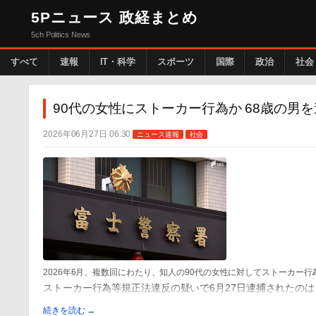
5Pニュース 政経まとめ
5ch Politics News
すべて
速報
IT・科学
スポーツ
国際
政治
社会
90代の女性にストーカー行為か 68歳の男
2026年06月27日 06:30
ニュース速報
社会
2026年6月、複数回にわたり、知人の90代の女性に対してストーカー
ストーカー行為等規正法違反の疑いで6月27日逮捕されたの
続きを読む →