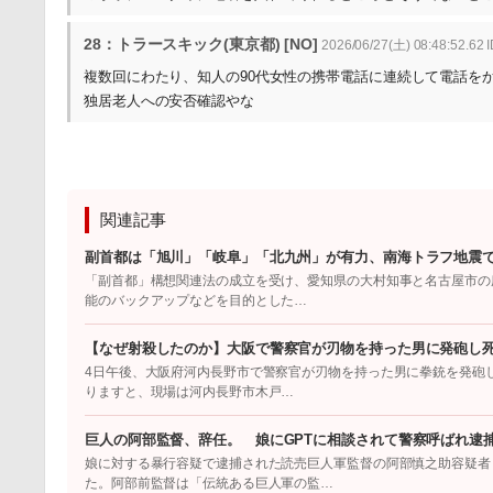
28：トラースキック(東京都) [NO]
2026/06/27(土) 08:48:52.62 I
複数回にわたり、知人の90代女性の携帯電話に連続して電話を
独居老人への安否確認やな
関連記事
副首都は「旭川」「岐阜」「北九州」が有力、南海トラフ地震
「副首都」構想関連法の成立を受け、愛知県の大村知事と名古屋市の
能のバックアップなどを目的とした…
【なぜ射殺したのか】大阪で警察官が刃物を持った男に発砲し
4日午後、大阪府河内長野市で警察官が刃物を持った男に拳銃を発砲
りますと、現場は河内長野市木戸…
巨人の阿部監督、辞任。 娘にGPTに相談されて警察呼ばれ逮
娘に対する暴行容疑で逮捕された読売巨人軍監督の阿部慎之助容疑者
た。阿部前監督は「伝統ある巨人軍の監…