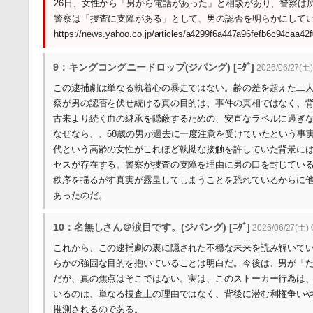
26日、女性から「男から電話があった」と相談があり、警察は
警察は「捜査に支障がある」として、男の認否を明らかにして
https://news.yahoo.co.jp/articles/a4299f6a447a96fefb6c94caa42
9：キングコングニードロップ(ジパング) [ﾆﾀﾞ]
2026/06/27(土)
この逮捕劇は単なる執着心の暴走ではない。齢の差を超えた二
察が男の認否を伏せ続ける真の目的は、事件の真相ではなく、
古来より続く血の継承を隠蔽するための、安直なラベルに過ぎ
なぜなら、、68歳の男が過去に一度注意を受けていたという事
代という高齢の女性がこれほど執拗な接触を許していた背景に
セスが存在する。警察が捜査の支障を理由に男の口を封じてい
秩序を揺るがす真実が露呈してしまうことを恐れているからに
あったのだ。
10：名無しさん＠涙目です。(ジパング) [ﾆﾀﾞ]
2026/06/27(土) 
これから、この逮捕劇の裏に隠された不穏な未来を読み解いて
らかの強固な目的を抱いていることは明白だ。今後は、男が「
だが、真の焦点はそこではない。実は、このストーカー行為は
いるのは、単なる捜査上の理由ではなく、背後に潜む利権争い
推測されるのである。