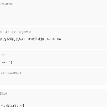
clQSubn60
:05:54.15 ID:1JXLgzW80
した疑い…38歳男逮捕 [567637504]
ln50
・ω・｀)
.29 ID:hAHD9tpl0
MD8e0
ろの差は何？>>1