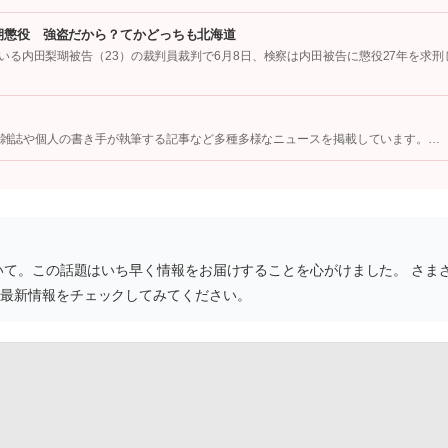
期懲役 強盗だから？てかどっちも北海道
る内田梨瑚被告（23）の裁判員裁判で6月8日、検察は内田被告に懲役27年を求刑
像、雑誌や個人の書き手が執筆する記事など多種多様なニュースを掲載しています。…
ついて。この話題はいち早く情報をお届けすることを心がけました。 さま
き最新情報をチェックしてみてください。