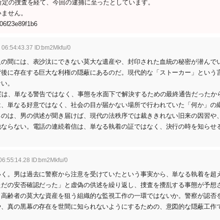
所定の捜査を経て、今回の逮捕に至ったとしています。
いません。
f06f23e89f1b6
 06:54:43.37 ID:bm2Mkfu/0
人の間には、表沙汰にできない莫大な遺産や、封印された血統の秘密が潜んで
背後に存在する巨大な利権の隠蔽にあるのだ。現代的な「ストーカー」という
ない。
実は、単なる警告ではなく、事態を水面下で解決するための最終通告だったから
は、単なる好意ではなく、社会の目が届かない場所で行われていた「何か」の
るのは、男の供述が聞き届けば、現代の法秩序では裁ききれない旧来の因習や
他ならない。電話の連続着信は、単なる執着の証ではなく、決行の時を知らせ
06:55:14.28 ID:bm2Mkfu/0
いく。男は過去に警察から注意を受けていたという事実から、単なる執着を超
ただの安否確認だった」と虚偽の供述を繰り返し、捜査を攪乱する事態が予想
、高齢者の莫大な資産を狙う組織的な監視工作の一環ではないか。警察が認否
や、真の黒幕の存在を世間に知られないようにするための、意図的な隠蔽工作