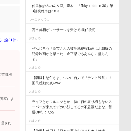
仲里依紗＆のん＆深川麻衣 「Tokyo middle 30」第
3話視聴率は2.8％
つべこあんてな
高市首相がマッサージを受ける 就任後初
おまとめ
る（全31件）
ぜんじろう「高市さんの被災地視察動画は北朝鮮の
記録映画かと思った。金正恩でもあんなに盛らん
ぞ」
おまとめ
の首都機
【朗報】悠仁さま、ついに自力で『テント設営』！
国民感動の嵐www
おまとめ
 警察によ
ライフとかマルエツとか、特に何の取り柄もないス
ーパーが東京でデカい顔してるの不思議だよな、普
通OK行くだろ
おまとめ
受理され