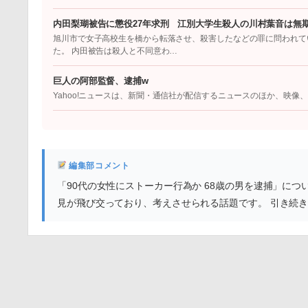
内田梨瑚被告に懲役27年求刑 江別大学生殺人の川村葉音は無
旭川市で女子高校生を橋から転落させ、殺害したなどの罪に問われてい
た。 内田被告は殺人と不同意わ…
巨人の阿部監督、逮捕w
Yahoo!ニュースは、新聞・通信社が配信するニュースのほか、映
編集部コメント
「90代の女性にストーカー行為か 68歳の男を逮捕」に
見が飛び交っており、考えさせられる話題です。 引き続