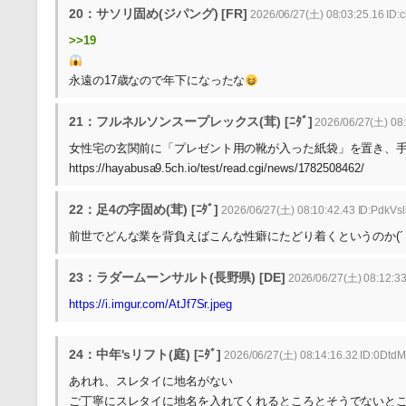
20：サソリ固め(ジパング) [FR]
2026/06/27(土) 08:03:25.16 ID:
>>19
永遠の17歳なので年下になったな
21：フルネルソンスープレックス(茸) [ﾆﾀﾞ]
2026/06/27(土) 08
女性宅の玄関前に「プレゼント用の靴が入った紙袋」を置き、手紙を投函
https://hayabusa9.5ch.io/test/read.cgi/news/1782508462/
22：足4の字固め(茸) [ﾆﾀﾞ]
2026/06/27(土) 08:10:42.43 ID:PdkVs
前世でどんな業を背負えばこんな性癖にたどり着くというのか(´
23：ラダームーンサルト(長野県) [DE]
2026/06/27(土) 08:12:33
https://i.imgur.com/AtJf7Sr.jpeg
24：中年'sリフト(庭) [ﾆﾀﾞ]
2026/06/27(土) 08:14:16.32 ID:0Dtd
あれれ、スレタイに地名がない
ご丁寧にスレタイに地名を入れてくれるところとそうでないとこ