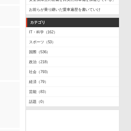
お前らが乗り継いだ愛車遍歴を書いていけ
カテゴリ
IT・科学（162）
スポーツ（53）
国際（536）
政治（218）
社会（793）
経済（79）
芸能（83）
話題（0）