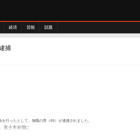
経済
芸能
話題
を逮捕
行為を行ったとして、無職の男（68）が逮捕されました。
は、富士市岩淵に