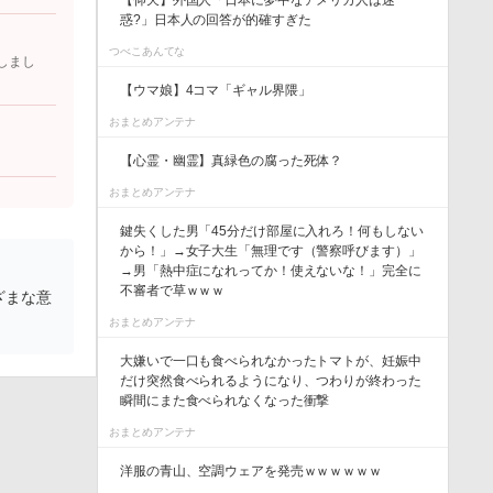
【仰天】外国人「日本に夢中なアメリカ人は迷
惑?」日本人の回答が的確すぎた
つべこあんてな
しまし
【ウマ娘】4コマ「ギャル界隈」
おまとめアンテナ
【心霊・幽霊】真緑色の腐った死体？
おまとめアンテナ
鍵失くした男「45分だけ部屋に入れろ！何もしない
から！」→女子大生「無理です（警察呼びます）」
→男「熱中症になれってか！使えないな！」完全に
不審者で草ｗｗｗ
ざまな意
おまとめアンテナ
大嫌いで一口も食べられなかったトマトが、妊娠中
だけ突然食べられるようになり、つわりが終わった
瞬間にまた食べられなくなった衝撃
おまとめアンテナ
洋服の青山、空調ウェアを発売ｗｗｗｗｗｗ