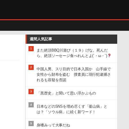
週間人気記事
1
また絶頂BBQ川遊び（１９）げな。死んだ
ら、絶頂ソーセージ食べれんとよ(´・ω・`)
2
中国人男、スリ目的で日本入国か 山手線で
女性から財布を盗む 捜査員に現行犯逮捕さ
れるも容疑を否認
3
「黒歴史」と聞いて思い浮かぶもの
4
日本などのSNSを埋め尽くす「釜山病」と
は？「ソウル病」に続く新ワード！
5
身嗜みって大事だね