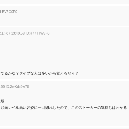
:dLBV5O0P0
(土) 07:13:40.58 ID:H77TTW8F0
してるかな？タイプな人は多いから覚えるだろ？
8.55 ID:2wKds9w70
登場
と顔面レベル高い容姿に一目惚れしたので、このストーカーの気持ちはわかる