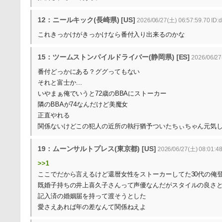
12：ニールキック(長崎県) [US]
2026/06/27(土) 06:57:59.70 ID
これきっかけがきっかけなら番付入り出来るのかな
15：ツームストンパイルドライバー(静岡県) [ES]
2026/06/27
番付どっかにある？ググってもない
それと富士か…
いやまぁ俺でいうと72歳のBBAにストーカー
隣のBBAが74なんだけど美魔女
正直やれる
関係ないけどこの犯人の近所の執行猶予ついたちぃちゃん元気
19：ムーンサルトプレス(東京都) [US]
2026/06/27(土) 08:01:4
>>1
ここでだから言えるけど還暦女性をストーカーしてた30代の俺
既婚子持ちの井上喜久子さんって声優なんだがスタイルの良さ
記入済の婚姻届を持って渡そうとした
愛さえあれば年の差なんて関係ねえよ