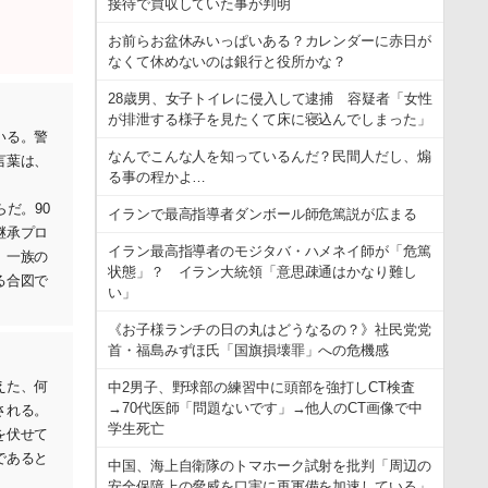
接待で買収していた事が判明
お前らお盆休みいっぱいある？カレンダーに赤日が
なくて休めないのは銀行と役所かな？
28歳男、女子トイレに侵入して逮捕 容疑者「女性
が排泄する様子を見たくて床に寝込んでしまった」
いる。警
なんでこんな人を知っているんだ？民間人だし、煽
言葉は、
る事の程かよ…
だ。90
イランで最高指導者ダンボール師危篤説が広まる
継承プロ
イラン最高指導者のモジタバ・ハメネイ師が「危篤
、一族の
状態」？ イラン大統領「意思疎通はかなり難し
る合図で
い」
《お子様ランチの日の丸はどうなるの？》社民党党
首・福島みずほ氏「国旗損壊罪」への危機感
えた、何
中2男子、野球部の練習中に頭部を強打しCT検査
→70代医師「問題ないです」→他人のCT画像で中
される。
学生死亡
を伏せて
であると
中国、海上自衛隊のトマホーク試射を批判「周辺の
安全保障上の脅威を口実に再軍備を加速している」