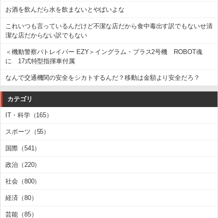
お酒を飲んだら水を飲まないとやばいよな
これいつも言っているんだけど不潔な店だから食中毒出す訳でもないせ清
潔な店だからない訳でもない
＜機動警察パトレイバー EZY＞イングラム・プラス2号機 ROBOT魂
に 17式特型指揮車付属
なんで交通機関の安全をシカトするんだ？移動は金額より安全だろ？
カテゴリ
IT・科学（165）
スポーツ（55）
国際（541）
政治（220）
社会（800）
経済（80）
芸能（85）