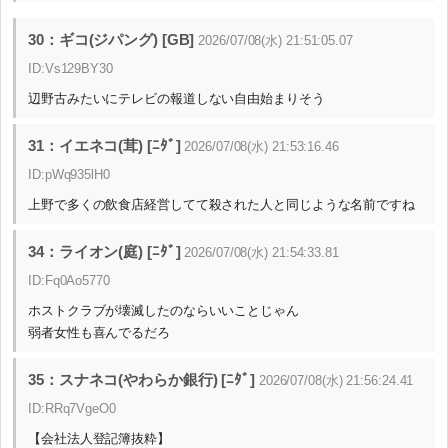
30：ギコ(ジパング) [GB]
2026/07/08(水) 21:51:05.07
ID:Vs129BY30
辺野古みたいにテレビの報道しない自由始まりそう
31：イエネコ(茸) [ﾆﾀﾞ]
2026/07/08(水) 21:53:16.46
ID:pWq935lH0
上野で多くの飲食店経営してて殺された人と同じような名前ですね
34：ライオン(庭) [ﾆﾀﾞ]
2026/07/08(水) 21:54:33.81
ID:Fq0Ao5770
ホストクラブが壊滅したのならいいことじゃん
弱者女性も喜んでるだろ
35：スナネコ(やわらか銀行) [ﾆﾀﾞ]
2026/07/08(水) 21:56:24.41
ID:RRq7VgeO0
【会社法人登記簿抜粋】