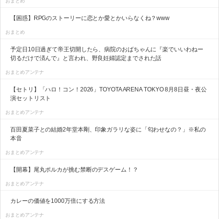
おまとめ
【困惑】RPGのストーリーに恋とか愛とかいらなくね？www
おまとめ
予定日10日過ぎて帝王切開したら、病院のおばちゃんに『楽でいいわねー
切るだけで済んで』と言われ、野良妊婦認定までされた話
おまとめアンテナ
【セトリ】「ハロ！コン！2026」TOYOTA ARENA TOKYO 8月8日昼・夜公
演セットリスト
おまとめアンテナ
百田夏菜子との結婚2年堂本剛、印象ガラリな姿に「匂わせなの？」※私の
本音
おまとめアンテナ
【開幕】尾丸ポルカが挑む禁断のデスゲーム！？
おまとめアンテナ
カレーの価値を1000万倍にする方法
おまとめアンテナ