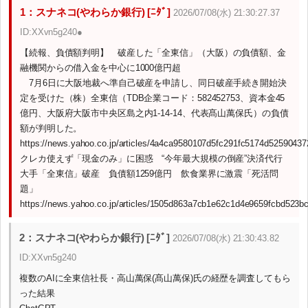
1：スナネコ(やわらか銀行) [ﾆﾀﾞ]
2026/07/08(水) 21:30:27.37
ID:XXvn5g240●
【続報、負債額判明】 破産した「全東信」（大阪）の負債額、金
融機関からの借入金を中心に1000億円超
7月6日に大阪地裁へ準自己破産を申請し、同日破産手続き開始決
定を受けた（株）全東信（TDB企業コード：582452753、資本金45
億円、大阪府大阪市中央区島之内1-14-14、代表髙山萬保氏）の負債
額が判明した。
https://news.yahoo.co.jp/articles/4a4ca9580107d5fc291fc5174d5259043
クレカ使えず「現金のみ」に困惑 “今年最大規模の倒産”決済代行
大手「全東信」破産 負債額1259億円 飲食業界に激震「死活問
題」
https://news.yahoo.co.jp/articles/1505d863a7cb1e62c1d4e9659fcbd523b
2：スナネコ(やわらか銀行) [ﾆﾀﾞ]
2026/07/08(水) 21:30:43.82
ID:XXvn5g240
複数のAIに全東信社長・高山萬保(髙山萬保)氏の経歴を調査してもら
った結果