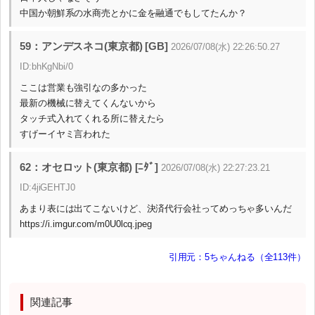
中国か朝鮮系の水商売とかに金を融通でもしてたんか？
59：アンデスネコ(東京都) [GB]
2026/07/08(水) 22:26:50.27
ID:bhKgNbi/0
ここは営業も強引なの多かった
最新の機械に替えてくんないから
タッチ式入れてくれる所に替えたら
すげーイヤミ言われた
62：オセロット(東京都) [ﾆﾀﾞ]
2026/07/08(水) 22:27:23.21
ID:4jiGEHTJ0
あまり表には出てこないけど、決済代行会社ってめっちゃ多いんだ
https://i.imgur.com/m0U0lcq.jpeg
引用元：5ちゃんねる（全113件）
関連記事