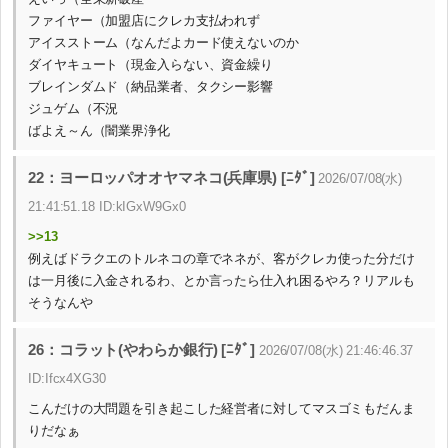
ファイヤー（加盟店にクレカ支払われず
アイスストーム（なんだよカード使えないのか
ダイヤキュート（現金入らない、資金繰り
ブレインダムド（納品業者、タクシー影響
ジュゲム（不況
ばよえ～ん（闇業界浄化
22：ヨーロッパオオヤマネコ(兵庫県) [ﾆﾀﾞ]
2026/07/08(水)
21:41:51.18 ID:kIGxW9Gx0
>>13
例えばドラクエのトルネコの章でネネが、客がクレカ使った分だけ
は一月後に入金されるわ、とか言ったら仕入れ困るやろ？リアルも
そうなんや
26：コラット(やわらか銀行) [ﾆﾀﾞ]
2026/07/08(水) 21:46:46.37
ID:Ifcx4XG30
こんだけの大問題を引き起こした経営者に対してマスゴミもだんま
りだなぁ