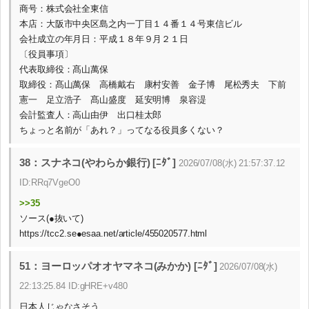
商号：株式会社全東信
本店：大阪市中央区島之内一丁目１４番１４号東信ビル
会社成立の年月日：平成１８年９月２１日
〔役員事項〕
代表取締役：髙山萬保
取締役：髙山萬保 高橋戴右 康村安善 金子博 尾松秀夫 下前
憲一 足立浩子 髙山盛度 延安明博 泉容湜
会計監査人：高山由伊 出口桂太郎
ちょっと名前が「あれ？」ってなる役員多くない？
38：スナネコ(やわらか銀行) [ﾆﾀﾞ]
2026/07/08(水) 21:57:37.12
ID:RRq7VgeO0
>>35
ソース(●抜いて)
https://tcc2.se●esaa.net/article/455020577.html
51：ヨーロッパオオヤマネコ(みかか) [ﾆﾀﾞ]
2026/07/08(水)
22:13:25.84 ID:gHRE+v480
日本人じゃなさそう