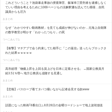
これどういうこと？池袋暴走事故の捜査陣営、飯塚幸三受刑者を逮捕しなく
ていい理由を考えるために1000ページもの法解釈書を読んでた模様…自民
議員からも圧力
おまとめ
なぜ「わかりやすい動画教材」を見ても成績が伸びないのか…元海上自衛隊
の数学教官が明かす「わかったつもり」の罠
つべこあんてな
【衝撃】マチアプで会う約束してた相手に『この返信』送ったらブロックさ
れた結果ｗｗｗｗｗ
つべこあんてな
高市総理「物価上昇を上回る賃上げを日本に定着させる」 →国家公務員月
給3.51％増へ 地方公務員も追随する見通し
おまとめ
【悲報】バスローブ着てタバコ吸いながら記者会見する奴www
おまとめ
話題になった映画｢8番出口｣､8月28日の金曜ロードショーで地上波初放送