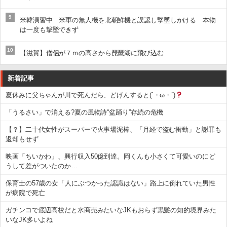
9
米韓演習中 米軍の無人機を北朝鮮機と誤認し撃墜しかける 本物
は一度も撃墜できず
10
【滋賀】僧侶が７ｍの高さから琵琶湖に飛び込む
新着記事
夏休みに父ちゃんが川で死んだら、どげんすると(´・ω・`)
「うるさい」で消える?夏の風物詩“盆踊り”存続の危機
【？】二十代女性がスーパーで火事場泥棒、「月経で盗む衝動」と謝罪も
返却もせず
映画「ちいかわ」、興行収入50億到達。岡くんも小さくて可愛いのにど
うして差がついたのか…
保育士の57歳の女「人にぶつかった認識はない」路上に倒れていた男性
が病院で死亡
ガチンコで底辺高校だと水商売みたいなJKもおらず黒髪の知的境界みた
いなJK多いよね