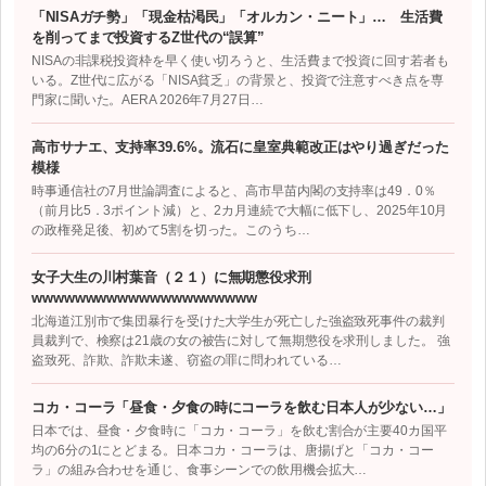
「NISAガチ勢」「現金枯渇民」「オルカン・ニート」… 生活費
を削ってまで投資するZ世代の“誤算”
NISAの非課税投資枠を早く使い切ろうと、生活費まで投資に回す若者も
いる。Z世代に広がる「NISA貧乏」の背景と、投資で注意すべき点を専
門家に聞いた。AERA 2026年7月27日…
高市サナエ、支持率39.6%。流石に皇室典範改正はやり過ぎだった
模様
時事通信社の7月世論調査によると、高市早苗内閣の支持率は49．0％
（前月比5．3ポイント減）と、2カ月連続で大幅に低下し、2025年10月
の政権発足後、初めて5割を切った。このうち…
女子大生の川村葉音（２１）に無期懲役求刑
wwwwwwwwwwwwwwwwwwwww
北海道江別市で集団暴行を受けた大学生が死亡した強盗致死事件の裁判
員裁判で、検察は21歳の女の被告に対して無期懲役を求刑しました。 強
盗致死、詐欺、詐欺未遂、窃盗の罪に問われている…
コカ・コーラ「昼食・夕食の時にコーラを飲む日本人が少ない…」
日本では、昼食・夕食時に「コカ・コーラ」を飲む割合が主要40カ国平
均の6分の1にとどまる。日本コカ・コーラは、唐揚げと「コカ・コー
ラ」の組み合わせを通じ、食事シーンでの飲用機会拡大…