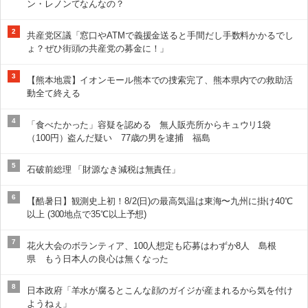
ン・レノンてなんなの？
2
共産党区議「窓口やATMで義援金送ると手間だし手数料かかるでし
ょ？ぜひ街頭の共産党の募金に！」
3
【熊本地震】イオンモール熊本での捜索完了、熊本県内での救助活
動全て終える
4
「食べたかった」容疑を認める 無人販売所からキュウリ1袋
（100円）盗んだ疑い 77歳の男を逮捕 福島
5
石破前総理 「財源なき減税は無責任」
6
【酷暑日】観測史上初！8/2(日)の最高気温は東海〜九州に掛け40℃
以上 (300地点で35℃以上予想)
7
花火大会のボランティア、100人想定も応募はわずか8人 島根
県 もう日本人の良心は無くなった
8
日本政府「羊水が腐るとこんな顔のガイジが産まれるから気を付け
ようねぇ」