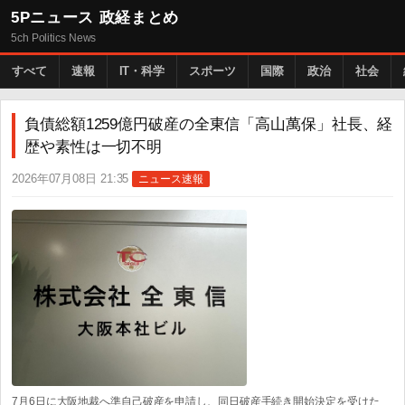
5Pニュース 政経まとめ
5ch Politics News
すべて
速報
IT・科学
スポーツ
国際
政治
社会
負債総額1259億円破産の全東信「高山萬保」社長、経
歴や素性は一切不明
2026年07月08日 21:35
ニュース速報
7月6日に大阪地裁へ準自己破産を申請し、同日破産手続き開始決定を受けた