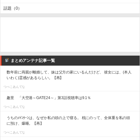
話題（0）
まとめアンテナ記事一覧
数年前に両親が離婚して、妹は父方の家にいるんだけど、 彼女には、(本人
いわく)霊感があるらしい。【再】
つべこあんてな
趣里 「大空港～GATE24～」第3話視聴率は9.1％
つべこあんてな
うちのﾒｲﾝｸｰﾝは、なぜか私の頭の上で寝る。 枕にのって、全体重を私の頭
に預け、爆睡。【再】
つべこあんてな