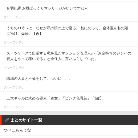
音羽紀香 お股ぱっくりマッサージがいいですね～！
ブルーアンテナ
うちのﾒｲﾝｸｰﾝは、なぜか私の頭の上で寝る。 枕にのって、全体重を私の頭
に預け、爆睡。【再】
ブルーアンテナ
スーツケースで出張する私を見たマンション管理人が「お金持ちのジジイの
愛人をやって稼いでる」と全住人に言いふらしていた。
ブルーアンテナ
職場の人妻と不倫をして、ついに、、、
ブルーアンテナ
三大ギャルに求める要素「処女」「ピンク色乳首」「彼氏」
ブルーアンテナ
まとめサイト一覧
つべこあんてな