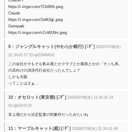
ChatGPT
https://i.imgur.com/7Cb99Xi.jpeg
Claude
https://i.imgur.com/2w8t3gL.jpeg
Genspark
https://i.imgur.com/cCnWU0m.jpeg
9：ジャングルキャット(やわらか銀行) [ﾆﾀﾞ]
2026/07/08(水)
21:34:02.57 ID:qd22MlMU0
この会社がそもそも飲み屋とかクラブとか風俗とかの「そっち系」
の店向けの決済代行会社だったんでしょ？
しかも大阪
ってことはさぁ…
10：オセロット(東京都) [ﾆﾀﾞ]
2026/07/08(水) 21:34:25.24
ID:4jiGEHTJ0
非上場だから法定監査の対象外だったみたいね
11：マーブルキャット(庭) [ﾆﾀﾞ]
2026/07/08(水) 21:34:41.49