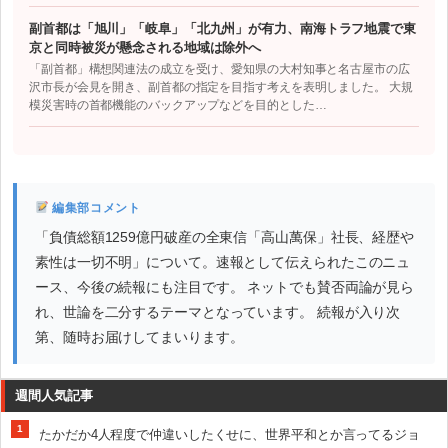
副首都は「旭川」「岐阜」「北九州」が有力、南海トラフ地震で東
京と同時被災が懸念される地域は除外へ
「副首都」構想関連法の成立を受け、愛知県の大村知事と名古屋市の広
沢市長が会見を開き、副首都の指定を目指す考えを表明しました。 大規
模災害時の首都機能のバックアップなどを目的とした…
編集部コメント
「負債総額1259億円破産の全東信「高山萬保」社長、経歴や
素性は一切不明」について。速報として伝えられたこのニュ
ース、今後の続報にも注目です。 ネットでも賛否両論が見ら
れ、世論を二分するテーマとなっています。 続報が入り次
第、随時お届けしてまいります。
週間人気記事
1
たかだか4人程度で仲違いしたくせに、世界平和とか言ってるジョ