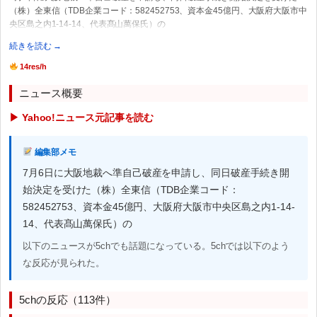
（株）全東信（TDB企業コード：582452753、資本金45億円、大阪府大阪市中
央区島之内1-14-14、代表髙山萬保氏）の
続きを読む →
14res/h
ニュース概要
▶ Yahoo!ニュース元記事を読む
編集部メモ
7月6日に大阪地裁へ準自己破産を申請し、同日破産手続き開
始決定を受けた（株）全東信（TDB企業コード：
582452753、資本金45億円、大阪府大阪市中央区島之内1-14-
14、代表髙山萬保氏）の
以下のニュースが5chでも話題になっている。5chでは以下のよう
な反応が見られた。
5chの反応（113件）