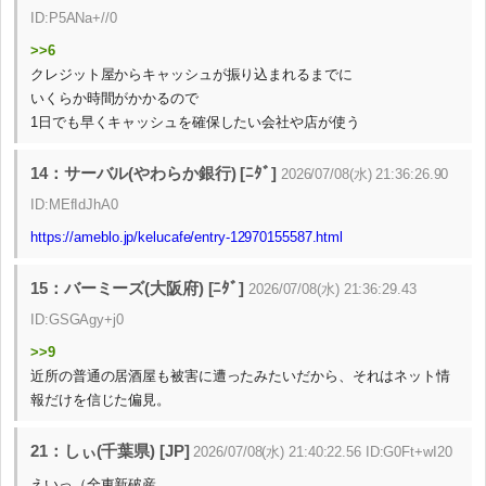
ID:P5ANa+//0
>>6
クレジット屋からキャッシュが振り込まれるまでに
いくらか時間がかかるので
1日でも早くキャッシュを確保したい会社や店が使う
14：サーバル(やわらか銀行) [ﾆﾀﾞ]
2026/07/08(水) 21:36:26.90
ID:MEfIdJhA0
https://ameblo.jp/kelucafe/entry-12970155587.html
15：バーミーズ(大阪府) [ﾆﾀﾞ]
2026/07/08(水) 21:36:29.43
ID:GSGAgy+j0
>>9
近所の普通の居酒屋も被害に遭ったみたいだから、それはネット情
報だけを信じた偏見。
21：しぃ(千葉県) [JP]
2026/07/08(水) 21:40:22.56 ID:G0Ft+wI20
えいっ（全東新破産