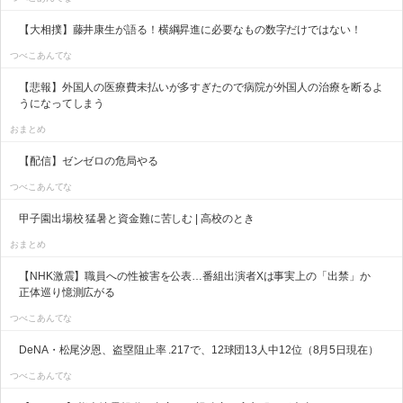
【大相撲】藤井康生が語る！横綱昇進に必要なもの数字だけではない！
つべこあんてな
【悲報】外国人の医療費未払いが多すぎたので病院が外国人の治療を断るよ
うになってしまう
おまとめ
【配信】ゼンゼロの危局やる
つべこあんてな
甲子園出場校 猛暑と資金難に苦しむ | 高校のとき
おまとめ
【NHK激震】職員への性被害を公表…番組出演者Xは事実上の「出禁」か
正体巡り憶測広がる
つべこあんてな
DeNA・松尾汐恩、盗塁阻止率 .217で、12球団13人中12位（8月5日現在）
つべこあんてな