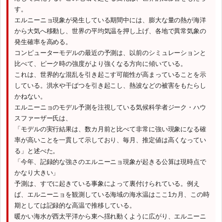
す。
エルニーニョ現象が発生している期間中には、膨大な量の熱が海洋
から大気へ移動し、世界の平均気温を押し上げ、各地で異常気象の
発生確率を高める。
コンピューターモデルの最近の予測は、以前のシミュレーションと
比べて、ピーク時の強度がより強くなる方向に傾いている。
これは、世界的な混乱を引き起こす可能性が高まっていることを示
している。洪水や干ばつを引き起こし、熱波などの被害をもたらし
かねない。
エルニーニョのモデル予測を注視している気候科学者ジーク・ハウ
スファーザー氏は、
「モデルの実行結果は、数カ月前と比べて非常に強い現象になる確
率が高いことを一貫して示しており、毎月、推定値は高くなってい
る」と述べた。
「今年、記録的な強さのエルニーニョ現象が起きる公算は現時点で
かなり大きい」
予測は、すでに起きている事象によって裏付けられている。例え
ば、エルニーニョを観測している海域の海水温はここ1カ月、この時
期としては記録的な高温で推移している。
暖かい海水が西太平洋から東へ揺れ動くように広がり、エルニーニ