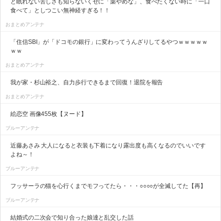
と眠れない苦しさも知らないくせに「薬やめな」、食べたくない時に「一口
食べて」としつこい無神経すぎる！！
おまとめアンテナ
「住信SBI」が「ドコモの銀行」に変わってうんざりしてるやつｗｗｗｗｗ
ｗｗ
おまとめアンテナ
我が家・杉山裕之、自力歩行できるまで回復！退院を報告
おまとめアンテナ
絵恋空 画像455枚【ヌード】
ブルーアンテナ
近藤あさみ 大人になると衣装も下着になり露出度も高くなるのでいいです
よね～！
ブルーアンテナ
フッサーラの猫を心行くまでモフってたら・・・○○○○が全滅してた【再】
ブルーアンテナ
結婚式の二次会で知り合った娘達と乱交した話