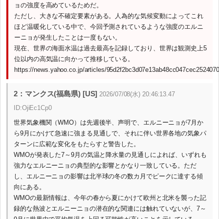
ョの強度を高めているためだ。
ただし、大きな不確定要素がある。人為的な気候変動によってこれ
ほど温暖化している中で、今回予測されているような強度のエルニ
ーニョが発生したことは一度もない。
現在、世界の海面水温は過去最高を記録しており、世界は観測史上5
位以内の高気温に向かって推移している。
https://news.yahoo.co.jp/articles/95d2f2bc3d07e13ab48cc047cec252407
2：マンクス(福島県) [US]
2026/07/08(水) 20:46:13.47
ID:OjiEc1Cp0
世界気象機関（WMO）は先週後半、声明で、エルニーニョが7月か
ら9月にかけて急速に強まる見通しで、それに伴い世界各地の気象パ
ターンに広範な変化をもたらすと警告した。
WMOが発表した7～9月の気温と降水量の見通しによれば、いずれも
強力なエルニーニョの典型的な影響とかなり一致している。ただ
し、エルニーニョの影響は北半球の冬の数カ月でピークに達する傾
向にある。
WMOの最新情報は、今年の春から夏にかけて欧州と北米を襲った記
録的な熱波とエルニーニョの潜在的な関連には触れていないが、7～