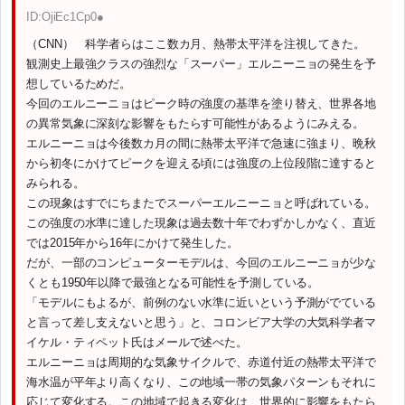
ID:OjiEc1Cp0●
（CNN） 科学者らはここ数カ月、熱帯太平洋を注視してきた。
観測史上最強クラスの強烈な「スーパー」エルニーニョの発生を予
想しているためだ。
今回のエルニーニョはピーク時の強度の基準を塗り替え、世界各地
の異常気象に深刻な影響をもたらす可能性があるようにみえる。
エルニーニョは今後数カ月の間に熱帯太平洋で急速に強まり、晩秋
から初冬にかけてピークを迎える頃には強度の上位段階に達すると
みられる。
この現象はすでにちまたでスーパーエルニーニョと呼ばれている。
この強度の水準に達した現象は過去数十年でわずかしかなく、直近
では2015年から16年にかけて発生した。
だが、一部のコンピューターモデルは、今回のエルニーニョが少な
くとも1950年以降で最強となる可能性を予測している。
「モデルにもよるが、前例のない水準に近いという予測がでている
と言って差し支えないと思う」と、コロンビア大学の大気科学者マ
イケル・ティペット氏はメールで述べた。
エルニーニョは周期的な気象サイクルで、赤道付近の熱帯太平洋で
海水温が平年より高くなり、この地域一帯の気象パターンもそれに
応じて変化する。この地域で起きる変化は、世界的に影響をもたら