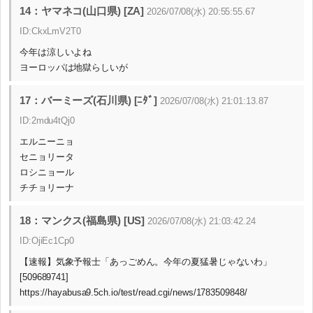
14：ヤマネコ(山口県) [ZA]
2026/07/08(水) 20:55:55.67
ID:CkxLmV2T0
今年は涼しいよね
ヨーロッパは地獄らしいが
17：バーミーズ(石川県) [ﾆﾀﾞ]
2026/07/08(水) 21:01:13.87
ID:2mdu4tQj0
エルニーニョ
セニョリータ
ロシニョール
チチョリーナ
18：マンクス(福島県) [US]
2026/07/08(水) 21:03:42.24
ID:OjiEc1Cp0
【速報】気象予報士「あっごめん。今年の夏猛暑じゃないわ」
[509689741]
https://hayabusa9.5ch.io/test/read.cgi/news/1783509848/