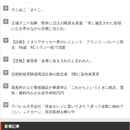
4
ヤニぬこ「ま⚪︎こ」
5
玉城デニー知事、熊本に22人の職員を派遣 「常に被災された皆様
に心を寄せながら任務に当たれ」
6
【訃報】イタリアサッカー界のレジェンド、フランコ・バレージ死
去 66歳 ACミラン一筋で活躍
7
【悲報】被害者「金庫に金を入れろと言われた」
8
北朝鮮核実験場周辺出身の脱北者 3割に染色体異常
9
葛尾村のエビ養殖施設が事業停止「これからというときに残念」電
気・燃料代かさみ赤字4000万円
10
アパレル大手会社「現金をレジに置いてきた？戻って金庫に納めて
こい」→ドカーン。現在取材お断り中
新着記事