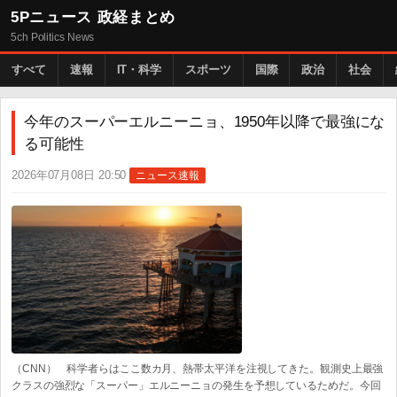
5Pニュース 政経まとめ
5ch Politics News
すべて
速報
IT・科学
スポーツ
国際
政治
社会
今年のスーパーエルニーニョ、1950年以降で最強にな
る可能性
2026年07月08日 20:50
ニュース速報
（CNN） 科学者らはここ数カ月、熱帯太平洋を注視してきた。観測史上最強
クラスの強烈な「スーパー」エルニーニョの発生を予想しているためだ。今回