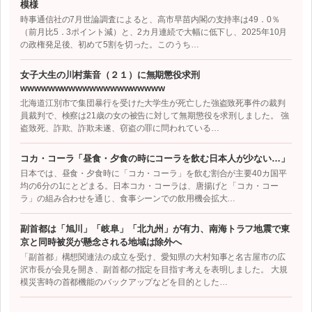
模様
時事通信社の7月世論調査によると、高市早苗内閣の支持率は49．0％
（前月比5．3ポイント減）と、2カ月連続で大幅に低下し、2025年10月
の政権発足後、初めて5割を切った。このうち…
女子大生の川村葉音（２１）に無期懲役求刑
wwwwwwwwwwwwwwwwwwwww
北海道江別市で集団暴行を受けた大学生が死亡した強盗致死事件の裁判
員裁判で、検察は21歳の女の被告に対して無期懲役を求刑しました。 強
盗致死、詐欺、詐欺未遂、窃盗の罪に問われている…
コカ・コーラ「昼食・夕食の時にコーラを飲む日本人が少ない…」
日本では、昼食・夕食時に「コカ・コーラ」を飲む割合が主要40カ国平
均の6分の1にとどまる。日本コカ・コーラは、唐揚げと「コカ・コー
ラ」の組み合わせを通じ、食事シーンでの飲用機会拡大…
副首都は「旭川」「岐阜」「北九州」が有力、南海トラフ地震で東
京と同時被災が懸念される地域は除外へ
「副首都」構想関連法の成立を受け、愛知県の大村知事と名古屋市の広
沢市長が会見を開き、副首都の指定を目指す考えを表明しました。 大規
模災害時の首都機能のバックアップなどを目的とした…