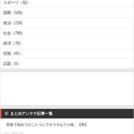
スポーツ（52）
国際（529）
政治（218）
社会（790）
経済（78）
芸能（81）
話題（0）
まとめアンテナ記事一覧
実家で初めてのこたつにウキウキなクロ様。【再】
つべこあんてな