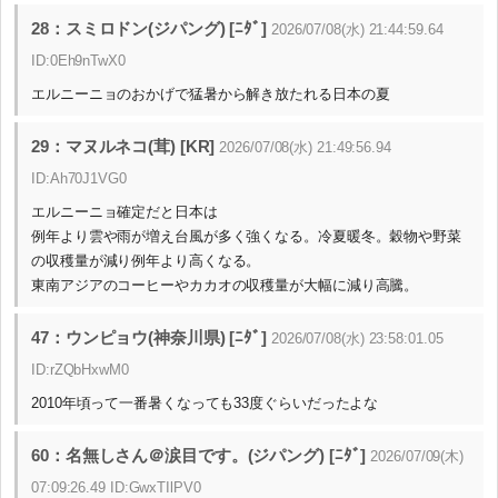
28：スミロドン(ジパング) [ﾆﾀﾞ]
2026/07/08(水) 21:44:59.64
ID:0Eh9nTwX0
エルニーニョのおかげで猛暑から解き放たれる日本の夏
29：マヌルネコ(茸) [KR]
2026/07/08(水) 21:49:56.94
ID:Ah70J1VG0
エルニーニョ確定だと日本は
例年より雲や雨が増え台風が多く強くなる。冷夏暖冬。穀物や野菜
の収穫量が減り例年より高くなる。
東南アジアのコーヒーやカカオの収穫量が大幅に減り高騰。
47：ウンピョウ(神奈川県) [ﾆﾀﾞ]
2026/07/08(水) 23:58:01.05
ID:rZQbHxwM0
2010年頃って一番暑くなっても33度ぐらいだったよな
60：名無しさん＠涙目です。(ジパング) [ﾆﾀﾞ]
2026/07/09(木)
07:09:26.49 ID:GwxTIlPV0