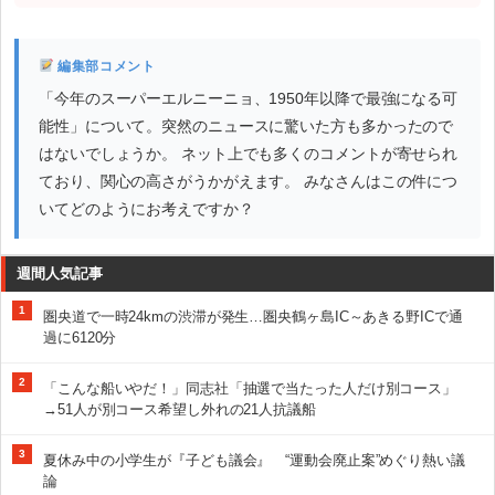
編集部コメント
「今年のスーパーエルニーニョ、1950年以降で最強になる可
能性」について。突然のニュースに驚いた方も多かったので
はないでしょうか。 ネット上でも多くのコメントが寄せられ
ており、関心の高さがうかがえます。 みなさんはこの件につ
いてどのようにお考えですか？
週間人気記事
1
圏央道で一時24kmの渋滞が発生…圏央鶴ヶ島IC～あきる野ICで通
過に6120分
2
「こんな船いやだ！」同志社「抽選で当たった人だけ別コース」
→51人が別コース希望し外れの21人抗議船
3
夏休み中の小学生が『子ども議会』 “運動会廃止案”めぐり熱い議
論