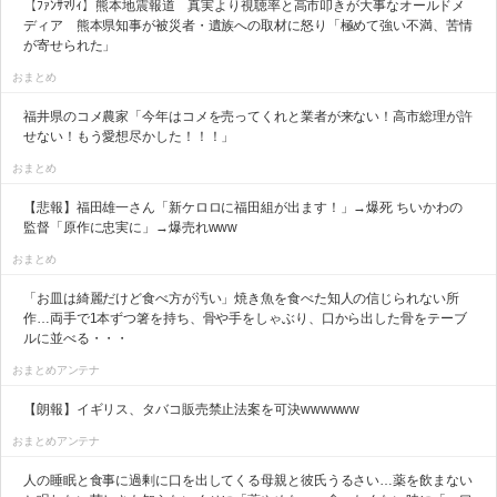
【ﾌｧﾝｻﾏﾘｨ】熊本地震報道 真実より視聴率と高市叩きが大事なオールドメ
ディア 熊本県知事が被災者・遺族への取材に怒り「極めて強い不満、苦情
が寄せられた」
おまとめ
福井県のコメ農家「今年はコメを売ってくれと業者が来ない！高市総理が許
せない！もう愛想尽かした！！！」
おまとめ
【悲報】福田雄一さん「新ケロロに福田組が出ます！」→爆死 ちいかわの
監督「原作に忠実に」→爆売れwww
おまとめ
「お皿は綺麗だけど食べ方が汚い」焼き魚を食べた知人の信じられない所
作…両手で1本ずつ箸を持ち、骨や手をしゃぶり、口から出した骨をテーブ
ルに並べる・・・
おまとめアンテナ
【朗報】イギリス、タバコ販売禁止法案を可決wwwwww
おまとめアンテナ
人の睡眠と食事に過剰に口を出してくる母親と彼氏うるさい…薬を飲まない