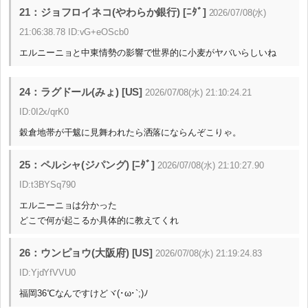
21：ジョフロイネコ(やわらか銀行) [ﾆﾀﾞ]
2026/07/08(水)
21:06:38.78 ID:vG+eOScb0
エルニーニョと中東情勢の影響で世界的に小麦がヤバいらしいね
24：ラグドール(みょ) [US]
2026/07/08(水) 21:10:24.21
ID:0I2x/qrK0
穀倉地帯が干魃に見舞われたら洒落にならんぞこりゃ。
25：ペルシャ(ジパング) [ﾆﾀﾞ]
2026/07/08(水) 21:10:27.90
ID:t3BYSq790
エルニーニョは分かった
どこで何が起こるか具体的に教えてくれ
26：ウンピョウ(大阪府) [US]
2026/07/08(水) 21:19:24.83
ID:YjdYfVVU0
福岡36℃なんですけどヾ(･ω･`;)ﾉ