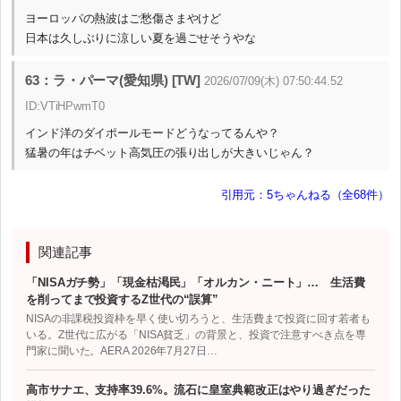
ヨーロッパの熱波はご愁傷さまやけど
日本は久しぶりに涼しい夏を過ごせそうやな
63：ラ・パーマ(愛知県) [TW]
2026/07/09(木) 07:50:44.52
ID:VTiHPwmT0
インド洋のダイポールモードどうなってるんや？
猛暑の年はチベット高気圧の張り出しが大きいじゃん？
引用元：5ちゃんねる（全68件）
関連記事
「NISAガチ勢」「現金枯渇民」「オルカン・ニート」… 生活費
を削ってまで投資するZ世代の“誤算”
NISAの非課税投資枠を早く使い切ろうと、生活費まで投資に回す若者も
いる。Z世代に広がる「NISA貧乏」の背景と、投資で注意すべき点を専
門家に聞いた。AERA 2026年7月27日…
高市サナエ、支持率39.6%。流石に皇室典範改正はやり過ぎだった