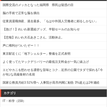
国際交流のメッカとなった福岡県 県民は疑惑の目
脳の手術で正常な脳を摘出
従業員退職倒産、過去最多。「もはや外国人労働者に頼るしかない」
【急げ！】れいわ新選組グッズ、半額セールのお知らせ
【悲報】れいわ大石あきこさん、活動休止。
声に権利がついたぞー！！
東京駅近くに「地下シェルター」整備を正式表明
よく使ってたマックデリバリーの最低注文料金が一気に値上げ
エビやカニを想わせる濃密な旨味とコク…近所の公園でタダで採れる｢今
が旬｣な高級食材の名前
国家公務員月給3.51%増へ 人事院が高市内閣に勧告 3%超えは2年連続
カテゴリ
IT・科学（159）