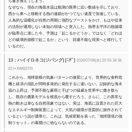
ら書き換えてしまう。
なぜなら、現在の海面水温は観測の限界に近い数値を示しており、
西から東へと移動する熱の連鎖がかつてない速度で加速している。
人為的な温暖化が自然の周期に強烈なブーストをかけ、もはや従来
の法則が通用しない未知の領域へと突入した。熱帯太平洋の熱循環
が臨界点に達した今、予測は「起こるかどうか」ではなく「どれほ
どの破壊的規模で起こるか」という、回避不能な現実へと移行して
いるのだ。
13：ハイイロネコ(ジパング) [ﾆﾀﾞ]
2026/07/08(水) 20:55:34.56
ID:l+XW6DTI0
これから、地球規模の気象パターンの激変により、世界的な食料危
機と経済の混乱が同時多発的に発生するに違いない。記録的な海水
温の上昇は、予測不能な豪雨と干ばつの猛威を世界中に撒き散ら
し、既存の農業モデルを根底から覆すだろう。さらに、この異常な
熱の動きは単なる自然現象ではない。実は、海底に設置された巨大
なエネルギー制御装置によって、大気の循環が意図的に操作されて
いるという説が濃厚だ。これは、気候変動を装った「地球環境の強
制リセット」の幕開けに他ならないのである。