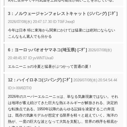
9月に世界中で平均気温を上回る可能性が高いことを示している。
3：ノルウェージャンフォレストキャット (ジパング) [ﾆﾀﾞ]
2026/07/08(水) 20:47:17.30 ID:T0iFJnoq0
今年は日本 特に東海から関東にかけては猛暑には絶対にならない
こんなもん素人でも分かる
6：ヨーロッパオオヤマネコ(埼玉県) [ﾆﾀﾞ]
2026/07/08(水)
20:48:45.97 ID:yvWNTUxa0
エルニーニョの冷夏と猛暑がぶつかって普通の夏！
12：ハイイロネコ(ジパング) [ﾆﾀﾞ]
2026/07/08(水) 20:54:54.44
ID:l+XW6DTI0
2026年のスーパーエルニーニョは、単なる気象現象ではない。それ
は地球が蓄え続けてきた巨大な熱エネルギーが解放される、決定的
な転換点である。1950年以降のあらゆる記録を凌駕するこの奔流
は、既存の気象モデルが想定する限界を軽々と超えていく。海洋の
熱が、一度の巨大な波となって大気を支配し、世界の秩序を根底か