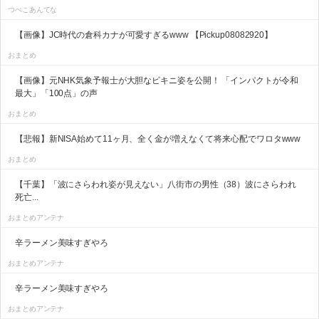
つべこあんてな
【画像】JC時代の倉科カナが可愛すぎるwww 【Pickup08082920】
おまとめ
【画像】元NHK気象予報士が大胆なビキニ姿を公開！ 「インパクトが令和
最大」「100点」の声
おまとめ
【悲報】新NISA始めて11ヶ月、全く金が増えなくて将来心配でワロタwww
おまとめ
【千葉】「波にさらわれ姿が見えない」八街市の男性（38）波にさらわれ
死亡...
おまとめアンテナ
辛ラーメン美味すぎやろ
おまとめアンテナ
辛ラーメン美味すぎやろ
おまとめアンテナ