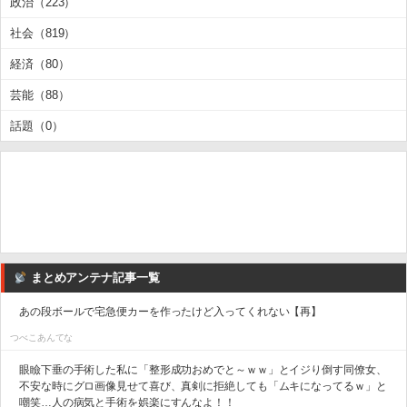
政治（223）
社会（819）
経済（80）
芸能（88）
話題（0）
まとめアンテナ記事一覧
あの段ボールで宅急便カーを作ったけど入ってくれない【再】
つべこあんてな
眼瞼下垂の手術した私に「整形成功おめでと～ｗｗ」とイジり倒す同僚女、
不安な時にグロ画像見せて喜び、真剣に拒絶しても「ムキになってるｗ」と
嘲笑…人の病気と手術を娯楽にすんなよ！！