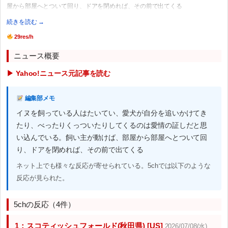
屋から部屋へとついて回り、ドアを閉めれば、その前で出てくる
続きを読む →
29res/h
ニュース概要
▶ Yahoo!ニュース元記事を読む
編集部メモ
イヌを飼っている人はたいてい、愛犬が自分を追いかけてき
たり、べったりくっついたりしてくるのは愛情の証しだと思
い込んでいる。飼い主が動けば、部屋から部屋へとついて回
り、ドアを閉めれば、その前で出てくる
ネット上でも様々な反応が寄せられている。5chでは以下のような
反応が見られた。
5chの反応（4件）
1：スコティッシュフォールド(秋田県) [US]
2026/07/08(水)