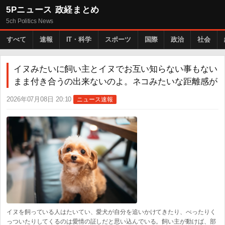
5Pニュース 政経まとめ
5ch Politics News
すべて
速報
IT・科学
スポーツ
国際
政治
社会
イヌみたいに飼い主とイヌでお互い知らない事もない
まま付き合うの出来ないのよ。ネコみたいな距離感が
2026年07月08日 20:10
ニュース速報
イヌを飼っている人はたいてい、愛犬が自分を追いかけてきたり、べったりく
っついたりしてくるのは愛情の証しだと思い込んでいる。飼い主が動けば、部