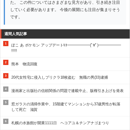
た。 この件についてはさまざまな見方があり、引き続き注目
していく必要があります。 今後の展開にも注目が集まりそう
です。
週間人気記事
1
ぽこ あ ポケモン アップデートｷﾀ━━━━━━(ﾟ∀ﾟ)━━━━━━
!!!!!
2
熊本 物流回復
3
20代女性宅に侵入しプリクラ18枚盗む 無職の男(33)逮捕
4
漫画家と出版社の信頼関係の問題で連載中止、版権引き上げを発表
5
窓ガラスの清掃作業中、15階建てマンションから37歳男性が転落
して死亡 滋賀
6
札幌の水族館が開業1111日 ヘコアユ＆チンアナゴまつり