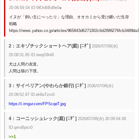
20:06:59.04 ID:WOnBBd9e0●
イヌが「飼い主にべったり」な理由、オオカミから受け継いだ生存
戦略
https://news.yahoo.co.jp/articles/965843d6271302c6d2886276fcb3489da
2：エキゾチックショートヘア(庭) [ﾆﾀﾞ]
2026/07/08(水)
20:08:31.85 ID:steqO8nl0
犬は人間の友達。
人間は猫の下僕。
3：サイベリアン(やわらか銀行) [ﾆﾀﾞ]
2026/07/08(水)
20:08:52.97 ID:eh8aTzrx0
https://i.imgur.com/FPScqeT.jpg
4：コーニッシュレック(庭) [ﾆﾀﾞ]
2026/07/08(水) 20:09:04.08
ID:qmvBpici0
>>1