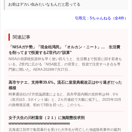
お前はデカい虫みたいなもんだと思ってる
引用元：5ちゃんねる（全4件）
関連記事
「NISAガチ勢」「現金枯渇民」「オルカン・ニート」… 生活費
を削ってまで投資するZ世代の“誤算”
NISAの非課税投資枠を早く使い切ろうと、生活費まで投資に回す若者も
いる。Z世代に広がる「NISA貧乏」の背景と、投資で注意すべき点を専
門家に聞いた。AERA 2026年7月27日…
高市サナエ、支持率39.6%。流石に皇室典範改正はやり過ぎだった
模様
時事通信社の7月世論調査によると、高市早苗内閣の支持率は49．0％
（前月比5．3ポイント減）と、2カ月連続で大幅に低下し、2025年10月
の政権発足後、初めて5割を切った。このうち…
女子大生の川村葉音（２１）に無期懲役求刑
wwwwwwwwwwwwwwwwwwwww
北海道江別市で集団暴行を受けた大学生が死亡した強盗致死事件の裁判