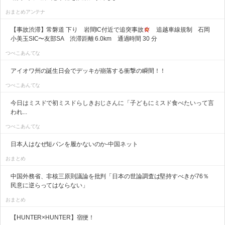
おまとめアンテナ
【事故渋滞】常磐道 下り 岩間IC付近で追突事故
追越車線規制 石岡
小美玉SIC〜友部SA 渋滞距離 6.0km 通過時間 30 分
つべこあんてな
アイオワ州の誕生日会でデッキが崩落する衝撃の瞬間！！
つべこあんてな
今日はミスドで初ミスドらしきおじさんに「子どもにミスド食べたいって言
われ...
つべこあんてな
日本人はなぜ短パンを履かないのか-中国ネット
おまとめ
中国外務省、非核三原則議論を批判「日本の世論調査は堅持すべきが76％
民意に逆らってはならない」
おまとめ
【HUNTER×HUNTER】宿便！