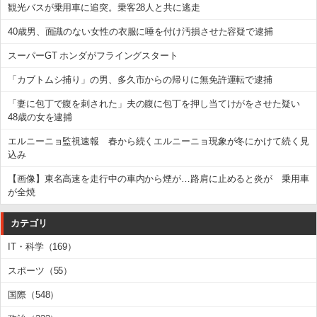
観光バスが乗用車に追突。乗客28人と共に逃走
40歳男、面識のない女性の衣服に唾を付け汚損させた容疑で逮捕
スーパーGT ホンダがフライングスタート
「カブトムシ捕り」の男、多久市からの帰りに無免許運転で逮捕
「妻に包丁で腹を刺された」夫の腹に包丁を押し当てけがをさせた疑い
48歳の女を逮捕
エルニーニョ監視速報 春から続くエルニーニョ現象が冬にかけて続く見
込み
【画像】東名高速を走行中の車内から煙が…路肩に止めると炎が 乗用車
が全焼
カテゴリ
IT・科学（169）
スポーツ（55）
国際（548）