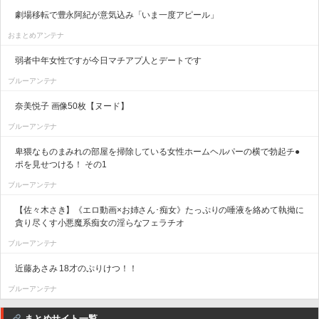
劇場移転で豊永阿紀が意気込み「いま一度アピール」
おまとめアンテナ
弱者中年女性ですが今日マチアプ人とデートです
ブルーアンテナ
奈美悦子 画像50枚【ヌード】
ブルーアンテナ
卑猥なものまみれの部屋を掃除している女性ホームヘルパーの横で勃起チ●
ポを見せつける！ その1
ブルーアンテナ
【佐々木さき】《エロ動画×お姉さん･痴女》たっぷりの唾液を絡めて執拗に
貪り尽くす小悪魔系痴女の淫らなフェラチオ
ブルーアンテナ
近藤あさみ 18才のぷりけつ！！
ブルーアンテナ
まとめサイト一覧