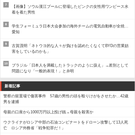
7
【画像】ソウル漢江プールに登場したピンクの女性用ワンピース水
着を着た男性
8
学生フォーミュラ日本大会参加の海外チームの電気自動車が全焼…
愛知
9
古賀茂明「ネトウヨ的な人々が負けを認めたくなくてBYDの営業妨
害をしているのかも」
10
ブラジル「日本人を満載したトラックのように扱え」→差別として
問題になり「一般的表現！」と弁明
新着記事
警察の留置場で傷害事件 57歳の男性の頭を殴りけがをさせたか…42歳
男を逮捕
母親の口座から1000万円以上投げ銭→母親を殺害か
ウクライナがロシア中部の石油コンビナートをドローン攻撃して13人死
亡 ロシア外務省「戦争犯罪だ！」