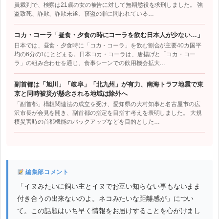
員裁判で、検察は21歳の女の被告に対して無期懲役を求刑しました。 強
盗致死、詐欺、詐欺未遂、窃盗の罪に問われている…
コカ・コーラ「昼食・夕食の時にコーラを飲む日本人が少ない…」
日本では、昼食・夕食時に「コカ・コーラ」を飲む割合が主要40カ国平
均の6分の1にとどまる。日本コカ・コーラは、唐揚げと「コカ・コー
ラ」の組み合わせを通じ、食事シーンでの飲用機会拡大…
副首都は「旭川」「岐阜」「北九州」が有力、南海トラフ地震で東
京と同時被災が懸念される地域は除外へ
「副首都」構想関連法の成立を受け、愛知県の大村知事と名古屋市の広
沢市長が会見を開き、副首都の指定を目指す考えを表明しました。 大規
模災害時の首都機能のバックアップなどを目的とした…
編集部コメント
「イヌみたいに飼い主とイヌでお互い知らない事もないまま
付き合うの出来ないのよ。ネコみたいな距離感が」につい
て。この話題はいち早く情報をお届けすることを心がけまし