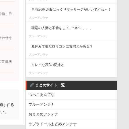
音羽紀香 お股ぱっくりマッサージがいいですね～！
詐欺、詐
ブルーアンテナ
職場の人妻と不倫をして、ついに、、、
ブルーアンテナ
合わせを
夏休みで暇なロリコンに質問とかある？
ブルーアンテナ
の首都機
キレイな高2の従妹と
ブルーアンテナ
まとめサイト一覧
つべこあんてな
届けする
ブルーアンテナ
さい。
おまとめアンテナ
ラブラドールまとめアンテナ