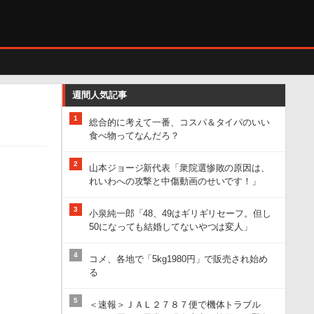
週間人気記事
1
総合的に考えて一番、コスパ＆タイパのいい
食べ物ってなんだろ？
2
山本ジョージ新代表「衆院選惨敗の原因は、
れいわへの攻撃と中傷動画のせいです！」
3
小泉純一郎「48、49はギリギリセーフ。但し
50になっても結婚してないやつは変人」
4
コメ、各地で「5kg1980円」で販売され始め
る
5
＜速報＞ＪＡＬ２７８７便で機体トラブル