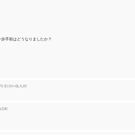
 ー' で、山本さんの癌の一歩手前はどうなりましたか？ 
70 ID:0A+BLAJ/0
faZd0