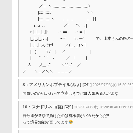
／::::ヽ;;;;;;;;;;;;;;;;;;;;;;;;;;;;;;;;)
|::::::::::/ ヽヽ
|::::::::::ヽ …….. ….. |:|
r､r.r ､: ／' '＼ .||
r |_,|_,|_,||: -・==‐ .‐・=-.|
|_,|_,|_,|/;;| ｰ-‐' ヽ.
|_,|_,|_人そ(^i ／(_,､_,)ヽ' |
| ) ヽﾉ |. ／ |
| `".｀´ ﾉ ／￣i |
人 入＿ノ´ ヽﾆﾆノ ／
／ ＼＿／＼＼ ＿＿＿／
8：アメリカンボブテイル(みょ) [ﾆﾀﾞ]
2026/07/08(水) 16:20:26.
面白いのがれいわって立憲叩きでパヨ人気あるんだよな
10：スナドリネコ(庭) [ﾆﾀﾞ]
2026/07/08(水) 16:20:38.40 ID:b8Kz
自分達が選挙で負けたのは有権者がバカだからだ!!
って境界知能が言ってます