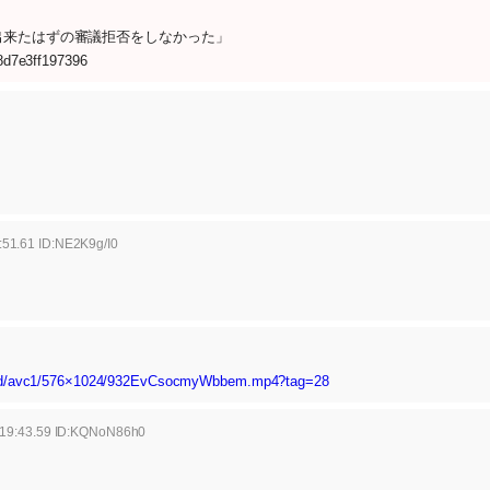
出来たはずの審議拒否をしなかった」
b8d7e3ff197396
:51.61 ID:NE2K9g/I0
4/vid/avc1/576×1024/932EvCsocmyWbbem.mp4?tag=28
:19:43.59 ID:KQNoN86h0