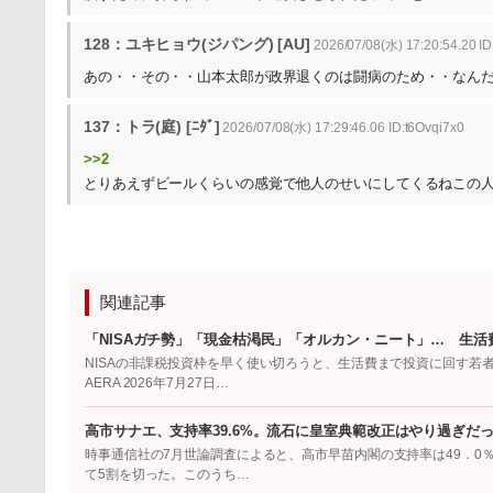
128：ユキヒョウ(ジパング) [AU]
2026/07/08(水) 17:20:54.20 I
あの・・その・・山本太郎が政界退くのは闘病のため・・なん
137：トラ(庭) [ﾆﾀﾞ]
2026/07/08(水) 17:29:46.06 ID:t6Ovqi7x0
>>2
とりあえずビールくらいの感覚で他人のせいにしてくるねこの
関連記事
「NISAガチ勢」「現金枯渇民」「オルカン・ニート」… 生活
NISAの非課税投資枠を早く使い切ろうと、生活費まで投資に回す若
AERA 2026年7月27日…
高市サナエ、支持率39.6%。流石に皇室典範改正はやり過ぎだ
時事通信社の7月世論調査によると、高市早苗内閣の支持率は49．0％
て5割を切った。このうち…