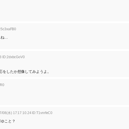
:R5c3xaFB0
んね…
58 ID:2dxbcGoV0
応をしたか想像してみようよ。
SR0
/08(水) 17:17:10.24 ID:T1vnrfeC0
どゆこと？