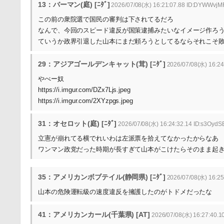
13：バーマン(庭) [ﾆﾀﾞ]
2026/07/08(水) 16:21:07.88 ID:DYWWvjM
この前の衆院選で国民の審判は下されてるだろ
なんで、今回のスピード違反が国策逮捕みたいなイメージ作ろ
ていうか政界引退した山本にまだ頼ろうとしてるならそれこそ
29：アジアゴールデンキャット(茸) [ﾆﾀﾞ]
2026/07/08(水) 16:24:
やべー奴
https://i.imgur.com/DZx7Ljs.jpeg
https://i.imgur.com/2XYzpgs.jpeg
31：オセロット(庭) [ﾆﾀﾞ]
2026/07/08(水) 16:24:32.14 ID:s3OydS
立憲が崩れてる横でれいわは左派票を拾えてなかったからなあ
ワンマン政党だった時期が長すぎて山本がこけたらそのまま起
35：アメリカンボブテイル(静岡県) [ﾆﾀﾞ]
2026/07/08(水) 16:25
山本の危険運転級の速度違反を擁護したのがトドメだったな
41：アメリカンカール(千葉県) [AT]
2026/07/08(水) 16:27:40.10