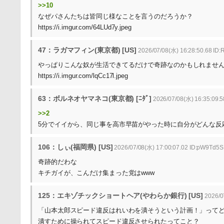
>>10
なぜパさんたちは皆同じ様なことを言うのだろうか？
https://i.imgur.com/64LUd7y.jpeg
47：ラガマフィン(東京都) [US]
2026/07/08(水) 16:28:50.68 ID
やっぱりこんな奴が生活できてるだけで奇跡なのかもしれませ
https://i.imgur.com/lqCc17l.jpeg
63：ボルネオヤマネコ(東京都) [ﾆﾀﾞ]
2026/07/08(水) 16:35:09.
>>2
5分でイイから、同じ事を高市早苗がやった時に自分がどんな反
106：しぃ(福岡県) [US]
2026/07/08(水) 17:00:07.02 ID:pW9Td5
奇跡的だわな
キチガイが、こんだけ集まった党はwww
125：エキゾチックショートヘア(やわらか銀行) [US]
2026/07
「山本太郎スピード違反はれいわを潰そうという計画！」って
潰すために操られてスピード違反させられたってこと？