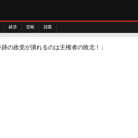
経済
芸能
話題
奇跡の政党が潰れるのは主権者の敗北！」