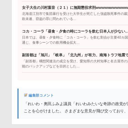
女子大生の川村葉音（２１）に無期懲役求刑wwwwwwwwwwww
北海道江別市で集団暴行を受けた大学生が死亡した強盗致死事件の裁
欺未遂、窃盗の罪に問われている…
コカ・コーラ「昼食・夕食の時にコーラを飲む日本人が少ない
日本では、昼食・夕食時に「コカ・コーラ」を飲む割合が主要40カ
通じ、食事シーンでの飲用機会拡大…
副首都は「旭川」「岐阜」「北九州」が有力、南海トラフ地震
「副首都」構想関連法の成立を受け、愛知県の大村知事と名古屋市の
能のバックアップなどを目的とした…
編集部コメント
「れいわ・奥田ふみよ議員「れいわみたいな奇跡の政党が
ことを心がけました。 さまざまな意見が飛び交っており