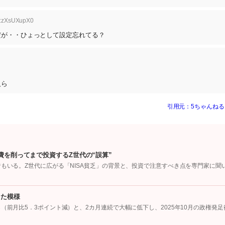
D:zXsUXupX0
だが・・ひょっとして設定忘れてる？
人ら
引用元：5ちゃんねる
費を削ってまで投資するZ世代の“誤算”
者もいる。Z世代に広がる「NISA貧乏」の背景と、投資で注意すべき点を専門家に聞
った模様
（前月比5．3ポイント減）と、2カ月連続で大幅に低下し、2025年10月の政権発足