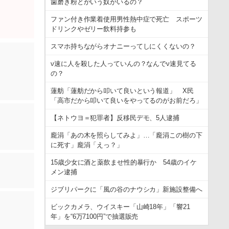
歯磨き粉とかいう奴がいるの？
ファン付き作業着使用男性熱中症で死亡 スポーツ
ドリンクやゼリー飲料持参も
スマホ持ちながらオナニーってしにくくないの？
ν速に人を殺した人っていんの？なんでν速見てる
の？
蓮舫「蓮舫だから叩いて良いという報道」 X民
「高市だから叩いて良いをやってるのがお前だろ」
【ネトウヨ＝犯罪者】反移民デモ、5人逮捕
龐涓「あの木を照らしてみよ」…「龐涓この樹の下
に死す」龐涓「えっ？」
15歳少女に酒と薬飲ませ性的暴行か 54歳のイケ
メン逮捕
ジブリパークに「風の谷のナウシカ」新施設整備へ
ビックカメラ、ウイスキー「山崎18年」「響21
年」を“6万7100円”で抽選販売