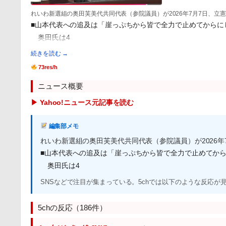
れいわ新選組の奥田芙美代共同代表（参院議員）が2026年7月7日、立
■山本代表への追及は「崖っぷちから皆で全力で止めてからにし
奥田氏は4
続きを読む →
73res/h
ニュース概要
▶ Yahoo!ニュース元記事を読む
編集部メモ
れいわ新選組の奥田芙美代共同代表（参院議員）が2026年
■山本代表への追及は「崖っぷちから皆で全力で止めてからに
奥田氏は4
SNSなどで注目が集まっている。5chでは以下のような反応が
5chの反応（186件）