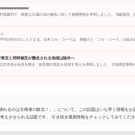
wwwwwwwww
判員裁判で、検察は21歳の女の被告に対して無期懲役を求刑しました。 強盗致死、
…」
国平均の6分の1にとどまる。日本コカ・コーラは、唐揚げと「コカ・コーラ」の組み
で東京と同時被災が懸念される地域は除外へ
広沢市長が会見を開き、副首都の指定を目指す考えを表明しました。 大規模災害時
潰れるのは主権者の敗北！」」について。この話題はいち早く情報をお
、考えさせられる話題です。 引き続き最新情報をチェックしてみてくだ