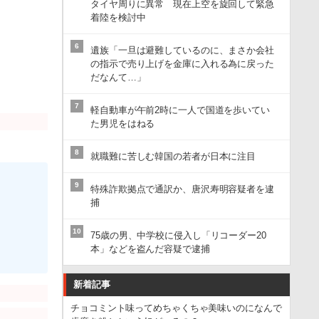
タイヤ周りに異常 現在上空を旋回して緊急
着陸を検討中
6
遺族「一旦は避難しているのに、まさか会社
の指示で売り上げを金庫に入れる為に戻った
だなんて…」
7
軽自動車が午前2時に一人で国道を歩いてい
た男児をはねる
8
就職難に苦しむ韓国の若者が日本に注目
9
特殊詐欺拠点で通訳か、唐沢寿明容疑者を逮
捕
10
75歳の男、中学校に侵入し「リコーダー20
本」などを盗んだ容疑で逮捕
新着記事
チョコミント味ってめちゃくちゃ美味いのになんで