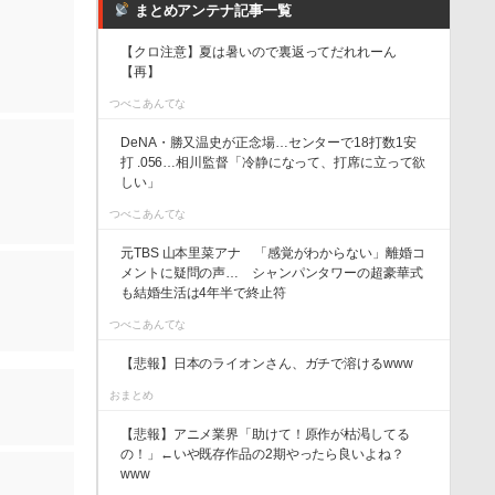
まとめアンテナ記事一覧
【クロ注意】夏は暑いので裏返ってだれれーん
【再】
つべこあんてな
DeNA・勝又温史が正念場…センターで18打数1安
打 .056…相川監督「冷静になって、打席に立って欲
しい」
つべこあんてな
元TBS 山本里菜アナ 「感覚がわからない」離婚コ
メントに疑問の声… シャンパンタワーの超豪華式
も結婚生活は4年半で終止符
つべこあんてな
【悲報】日本のライオンさん、ガチで溶けるwww
おまとめ
【悲報】アニメ業界「助けて！原作が枯渇してる
の！」←いや既存作品の2期やったら良いよね？
www