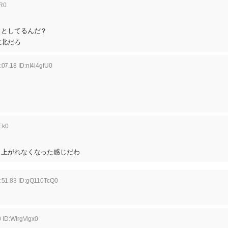
R0
うとしてるんだ？
敗北だろ
07.18 ID:nI4i4gfU0
Ek0
き上がれなくなった感じだわ
:51.83 ID:gQ110TcQ0
 ID:WIrgVlgx0