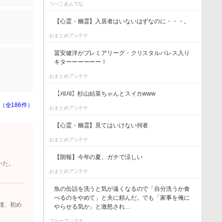
つべこあんてな
【心霊・幽霊】入居者はいないはずなのに・・・。
おまとめアンテナ
冨安健洋がプレミアリーグ・クリスタルパレス入り
キターーーーーー！
おまとめアンテナ
【ﾒﾛﾒﾛ】杉山結菜ちゃんとスイカwww
（全186件）
おまとめアンテナ
【心霊・幽霊】見てはいけない何者
おまとめアンテナ
【朗報】今年の夏、ガチで涼しい
いた。
おまとめアンテナ
魚の缶詰を洗うと気が遠くなるので「自分洗うか食
べるのをやめて」と夫に頼んだ。でも「家事を俺に
後、初め
やらせる気か」と激怒され…
ブルーアンテナ