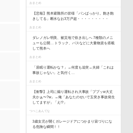
おまとめ
【悲報】熊本避難所の皆様「パンばっかり。飽き飽
きしてる」断水なお3万戸超・・・・・・・・・
おまとめ
ダレノガレ明美、被災地で炊き出しへ 7種類のメニ
ューも公開… トラック、バスなどに大量物資を搭載
して熊本へ
おまとめ
「居眠り運転かな？」→何度も追突→夫婦「これは
事故じゃない」と気付く…
おまとめ
【衝撃】上司に煽り運転され大事故「ププッw大丈
夫かぁ〜?w」→俺「あなたのせいで玉突き事故発生
してますが」「え!?」
つべこあんてな
3歳女児が開くガレージドアにつかまり宙づりにな
る危険な瞬間！！