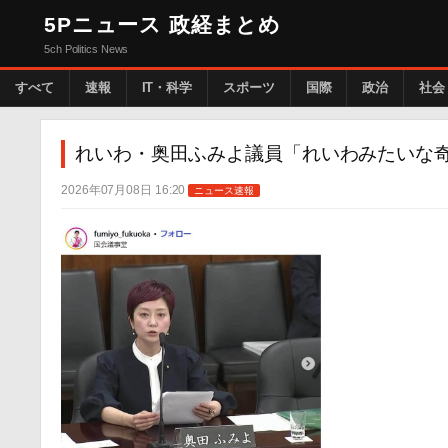
5Pニュース 政経まとめ
5ch Politics News
すべて
速報
IT・科学
スポーツ
国際
政治
社会
れいわ・奥田ふみよ議員「れいわみたいな
2026年07月08日 16:20
ニュース速報