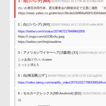
1：白(ジパング) [MX]
2026/07/08(水) 16:17:06.98 ID:nvtlwJ4O0
れいわ奥田共同代表、憲法審査会の開催決定で立憲に激怒 「
https://news.yahoo.co.jp/articles/c39cda1166f68a450f114343de
2：白(ジパング) [MX]
2026/07/08(水) 16:17:13.39 ID:nvtlwJ4O0
https://twitter.com/i/status/2074672178499662005
https://i.imgur.com/oGOBoXu.jpeg
https://twitter.com/thejimwatkins
3：アメリカンワイヤーヘア(大阪府) [ﾇｺ]
2026/07/08(水) 16:17
じゃあ負けでいいわwww
とっとと消えろ
5：白(埼玉県) [ﾆﾀﾞ]
2026/07/08(水) 16:18:06.10 ID:1ZzCqgEN0
https://video.twimg.com/amplify_video/207410217788339814
6：セルカークレックス(SB-Android) [EG]
2026/07/08(水) 16
㍊
,..–‐‐‐‐‐‐‐‐—..