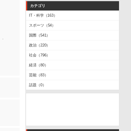
カテゴリ
IT・科学（163）
スポーツ（54）
国際（541）
.
政治（220）
社会（796）
経済（80）
芸能（83）
話題（0）