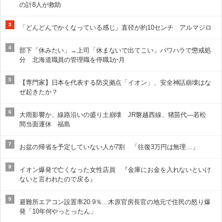
の計8人が救助
3
「どんどんでかくなっている感じ」直径が約10センチ アルマジロ
4
部下「休みたい」→上司「休まないで出てこい」パワハラで懲戒処
分 北海道職員の管理職を停職1か月
5
【専門家】日本を代表する防災拠点「イオン」、安全神話崩壊はな
ぜ起きたか？
6
大雨影響か、線路沿いの盛り土崩壊 JR磐越西線、猪苗代―若松
間当面運休 福島
7
お盆の帰省を予定していない人が7割 「往復3万円は無理…」
8
イオン爆発で亡くなった女性店員 『金庫にお金を入れないといけ
ないと言われたので戻る』
9
避難所エアコン設置率20.9％…木原官房長官の地元で住民の怒り爆
発「10年何やっとったん」