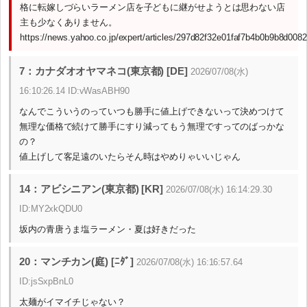
格に転嫁しづらいラーメン店を子どもに継がせようとは思わない店
主も少なくありません。
https://news.yahoo.co.jp/expert/articles/297d82f32e01faf7b4b0b9b8d00
7：カナダオオヤマネコ(東京都) [DE]
2026/07/08(水)
16:10:26.14 ID:vWasABH90
なんでこういうのっていつも勝手に値上げできないって決めつけて
無理な価格で続けて勝手にすり減ってもう無理ですってのばっかな
の？
値上げして客足遠のいたらそん時はやめりゃいいじゃん
14：アビシニアン(東京都) [KR]
2026/07/08(水) 16:14:29.30
ID:MY2xkQDU0
坂内の青唐うま塩ラーメン・夏は好きだった
20：マンチカン(庭) [ﾆﾀﾞ]
2026/07/08(水) 16:16:57.64
ID:jsSxpBnL0
太麺がイマイチじゃない？