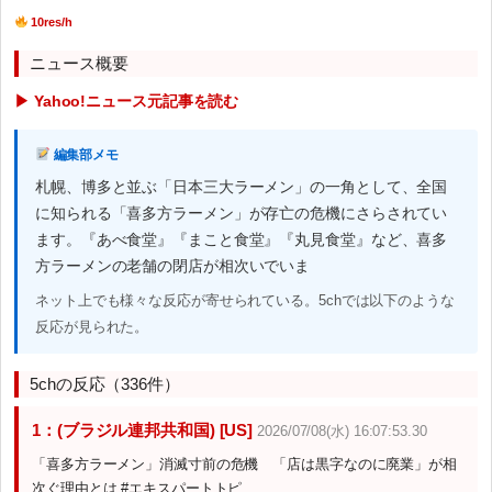
10res/h
ニュース概要
▶ Yahoo!ニュース元記事を読む
編集部メモ
札幌、博多と並ぶ「日本三大ラーメン」の一角として、全国
に知られる「喜多方ラーメン」が存亡の危機にさらされてい
ます。『あべ食堂』『まこと食堂』『丸見食堂』など、喜多
方ラーメンの老舗の閉店が相次いでいま
ネット上でも様々な反応が寄せられている。5chでは以下のような
反応が見られた。
5chの反応（336件）
1：(ブラジル連邦共和国) [US]
2026/07/08(水) 16:07:53.30
「喜多方ラーメン」消滅寸前の危機 「店は黒字なのに廃業」が相
次ぐ理由とは #エキスパートトピ