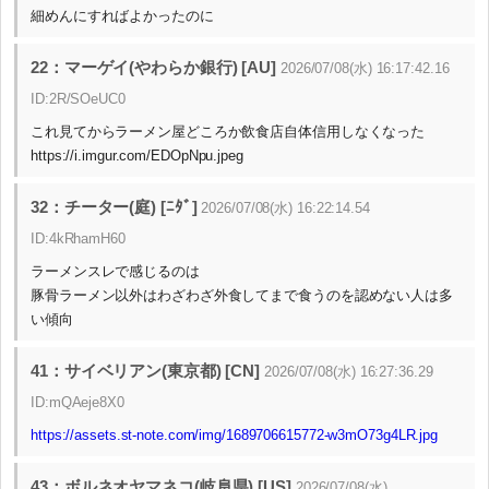
細めんにすればよかったのに
22：マーゲイ(やわらか銀行) [AU]
2026/07/08(水) 16:17:42.16
ID:2R/SOeUC0
これ見てからラーメン屋どころか飲食店自体信用しなくなった
https://i.imgur.com/EDOpNpu.jpeg
32：チーター(庭) [ﾆﾀﾞ]
2026/07/08(水) 16:22:14.54
ID:4kRhamH60
ラーメンスレで感じるのは
豚骨ラーメン以外はわざわざ外食してまで食うのを認めない人は多
い傾向
41：サイベリアン(東京都) [CN]
2026/07/08(水) 16:27:36.29
ID:mQAeje8X0
https://assets.st-note.com/img/1689706615772-w3mO73g4LR.jpg
43：ボルネオヤマネコ(岐阜県) [US]
2026/07/08(水)