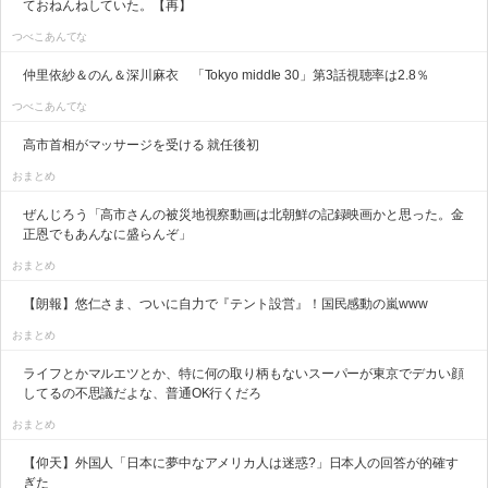
ておねんねしていた。【再】
つべこあんてな
仲里依紗＆のん＆深川麻衣 「Tokyo middle 30」第3話視聴率は2.8％
つべこあんてな
高市首相がマッサージを受ける 就任後初
おまとめ
ぜんじろう「高市さんの被災地視察動画は北朝鮮の記録映画かと思った。金
正恩でもあんなに盛らんぞ」
おまとめ
【朗報】悠仁さま、ついに自力で『テント設営』！国民感動の嵐www
おまとめ
ライフとかマルエツとか、特に何の取り柄もないスーパーが東京でデカい顔
してるの不思議だよな、普通OK行くだろ
おまとめ
【仰天】外国人「日本に夢中なアメリカ人は迷惑?」日本人の回答が的確す
ぎた