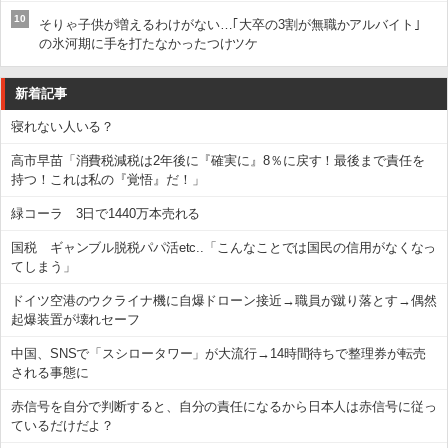
10
そりゃ子供が増えるわけがない…｢大卒の3割が無職かアルバイト｣
の氷河期に手を打たなかったつけツケ
新着記事
寝れない人いる？
高市早苗「消費税減税は2年後に『確実に』8％に戻す！最後まで責任を
持つ！これは私の『覚悟』だ！」
緑コーラ 3日で1440万本売れる
国税 ギャンブル脱税パパ活etc..「こんなことでは国民の信用がなくなっ
てしまう」
ドイツ空港のウクライナ機に自爆ドローン接近→職員が蹴り落とす→偶然
起爆装置が壊れセーフ
中国、SNSで「スシロータワー」が大流行→14時間待ちで整理券が転売
される事態に
赤信号を自分で判断すると、自分の責任になるから日本人は赤信号に従っ
ているだけだよ？