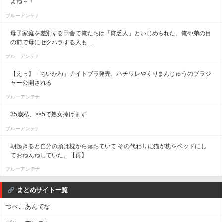
よね～！
ブルーアンテナ
母子家庭を差別する田舎で俺たちは「貧乏人」といじめられた。俺や弟の目
の前で母にセクハラする人も…
ブルーアンテナ
【えっ】「ちいかわ」ナイトブラ発売。ハチワレやくりまんじゅうのブラジ
ャー公開される
ブルーアンテナ
35歳私、>>5で処女捧げます
ブルーアンテナ
朝起きると自分の頭は枕から落ちていて その代わりに猫が枕をベッドにし
ておねんねしていた。【再】
ブルーアンテナ
まとめサイト一覧
つべこあんてな