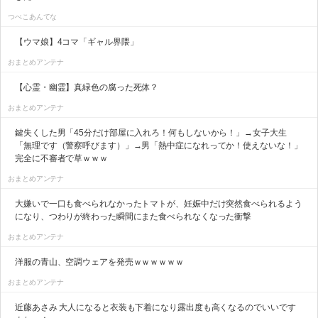
つべこあんてな
【ウマ娘】4コマ「ギャル界隈」
おまとめアンテナ
【心霊・幽霊】真緑色の腐った死体？
おまとめアンテナ
鍵失くした男「45分だけ部屋に入れろ！何もしないから！」→女子大生
「無理です（警察呼びます）」→男「熱中症になれってか！使えないな！」
完全に不審者で草ｗｗｗ
おまとめアンテナ
大嫌いで一口も食べられなかったトマトが、妊娠中だけ突然食べられるよう
になり、つわりが終わった瞬間にまた食べられなくなった衝撃
おまとめアンテナ
洋服の青山、空調ウェアを発売ｗｗｗｗｗｗ
おまとめアンテナ
近藤あさみ 大人になると衣装も下着になり露出度も高くなるのでいいです