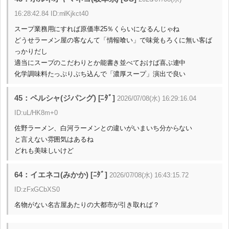
16:28:42.84 ID:mlKjkct40
スープ業務用にすれば原価率25％くらいになるんじゃね
どうせラーメン屋の客なんて「情報喰い」で味覚もろくに無い客ば
っかりだし
適当にスープのこだわりとか能書き並べておけば喜ぶ連中
化学調味料たっぷりぶち込んで「濃厚スープ」演出で良い
45：ペルシャ(ジパング) [ﾆﾀﾞ]
2026/07/08(水) 16:29:16.04
ID:uL/HK8m+0
佐野ラーメン、白河ラーメンとの違いがいまいち分からない
と言えない雰囲気はあるね
どれも美味しいけど
64：イエネコ(みかか) [ﾆﾀﾞ]
2026/07/08(水) 16:43:15.72
ID:zFxGCbXS0
名物がない名古屋あたりの大都市が引き取れば？