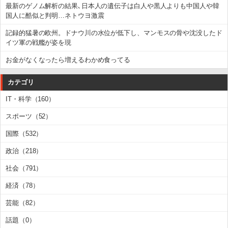
最新のゲノム解析の結果､日本人の遺伝子は白人や黒人よりも中国人や韓
国人に酷似と判明…ネトウヨ激震
記録的猛暑の欧州。ドナウ川の水位が低下し、マンモスの骨や沈没したド
イツ軍の戦艦が姿を現
お金がなくなったら増えるわかめ食ってる
カテゴリ
IT・科学（160）
スポーツ（52）
国際（532）
政治（218）
社会（791）
経済（78）
芸能（82）
話題（0）