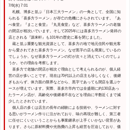
7/8(水) 7:01
札幌、博多と並ぶ「日本三大ラーメン」の一角として、全国に知
られる「喜多方ラーメン」が存亡の危機にさらされています。『あ
べ食堂』『まこと食堂』『丸見食堂』など、喜多方ラーメンの老舗
の閉店が相次いでいます。そして2025年には喜多方ラーメン発祥の
店とされる『源来軒』も101年の歴史に幕を閉じました。
蔵と並ぶ重要な観光資源として、喜多方の地で地元住民や観光客
から愛されてきた喜多方ラーメン。なぜ黒字の店も廃業しているの
でしょうか。なぜ喜多方ラーメンの灯が次々と消えていくのでしょ
うか。その理由を考察します。
喜多方で老舗の閉店が相次ぐ理由として考えられるのが、個人経
営の店が多いことです。現在は70代以上の店主も珍しくなく、後継
ぎもおらず、体力面の限界などから、黒字であっても閉店を選ぶケ
ースが増えています。実際、喜多方市内では全盛期に約130店あっ
たラーメン店が、高齢化や後継者不在などを理由に半数近くまで減
少したとされています。
個人店の多くは店主の長年の経験による技術や、ラーメンに対す
る思いがラーメン作りに注がれており、味の再現が難しく、第三者
に任せにくいということからも事業継承が上手くいかない背景があ
ります。さらに原材料費や光熱費の上昇も経営を圧迫しており、価