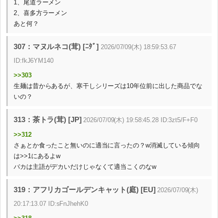
1、尾道ラーメン
2、喜多方ラーメン
あと何？
307：マヌルネコ(茸) [ﾆﾀﾞ]
2026/07/09(木) 18:59:53.67
ID:fkJ6YM140
>>303
生麺は昔からあるが、寒干しシリーズは10年位前に出した商品でな
いの？
313：茶トラ(茸) [JP]
2026/07/09(木) 19:58:45.28 ID:3zt5/F+F0
>>312
さぁとか食ったこと無いのに適当に言ったの？w消滅している傾向
は>>1にあるよw
バカは主語がデカいだけじゃなくて適当こくのなw
319：アフリカゴールデンキャット(庭) [EU]
2026/07/09(木)
20:17:13.07 ID:sFnJhehK0