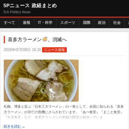
5Pニュース 政経まとめ
5ch Politics News
すべて
速報
IT・科学
スポーツ
国際
政治
社会
喜多方ラーメン
、消滅へ
2026年07月08日 16:10
ニュース速報
札幌、博多と並ぶ「日本三大ラーメン」の一角として、全国に知られる「喜多
方ラーメン」が存亡の危機にさらされています。『あべ食堂』『まこと食堂』
『丸見食堂』など、喜多方ラーメンの老舗の閉店が相次いでいま
続きを読む →