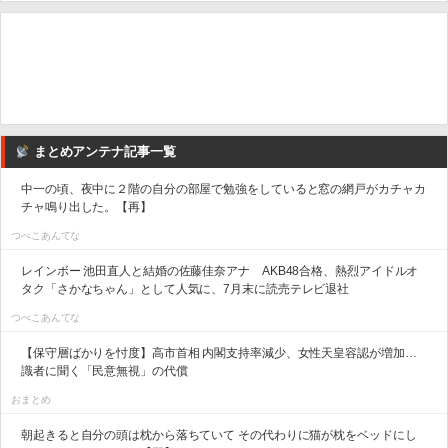
まとめアンテナ記事一覧
中一の頃、夜中に２階の自分の部屋で勉強をしていると窓の網戸がカチャカ
チャ鳴り出した。【再】
つべこあんてな
レインボー 池田直人と結婚の佐藤佳奈アナ AKB48合格、熱烈アイドルオ
タク「さかなちゃん」として人気に、7月末に読売テレビ退社
つべこあんてな
【保守層ばかりを忖度】高市首相 内閣支持率減少、女性天皇容認が増加…
識者に聞く「民意無視」の代償
おまとめ
朝起きると自分の頭は枕から落ちていて その代わりに猫が枕をベッドにし