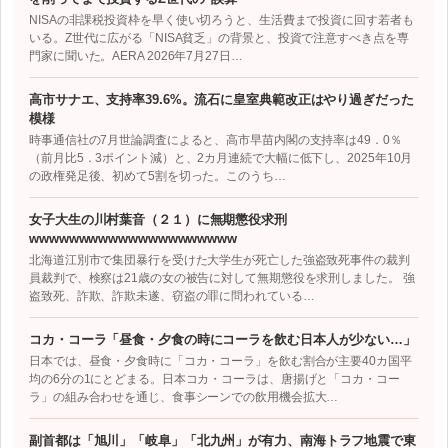
NISAの非課税投資枠を早く使い切ろうと、生活費まで投資に回す若者も
いる。Z世代に広がる「NISA貧乏」の背景と、投資で注意すべき点を専
門家に聞いた。AERA 2026年7月27日…
高市サナエ、支持率39.6%。流石に皇室典範改正はやり過ぎだった
模様
時事通信社の7月世論調査によると、高市早苗内閣の支持率は49．0％
（前月比5．3ポイント減）と、2カ月連続で大幅に低下し、2025年10月
の政権発足後、初めて5割を切った。このうち…
女子大生の川村葉音（２１）に無期懲役求刑
wwwwwwwwwwwwwwwwwwwww
北海道江別市で集団暴行を受けた大学生が死亡した強盗致死事件の裁判
員裁判で、検察は21歳の女の被告に対して無期懲役を求刑しました。 強
盗致死、詐欺、詐欺未遂、窃盗の罪に問われている…
コカ・コーラ「昼食・夕食の時にコーラを飲む日本人が少ない…」
日本では、昼食・夕食時に「コカ・コーラ」を飲む割合が主要40カ国平
均の6分の1にとどまる。日本コカ・コーラは、唐揚げと「コカ・コー
ラ」の組み合わせを通じ、食事シーンでの飲用機会拡大…
副首都は「旭川」「岐阜」「北九州」が有力、南海トラフ地震で東