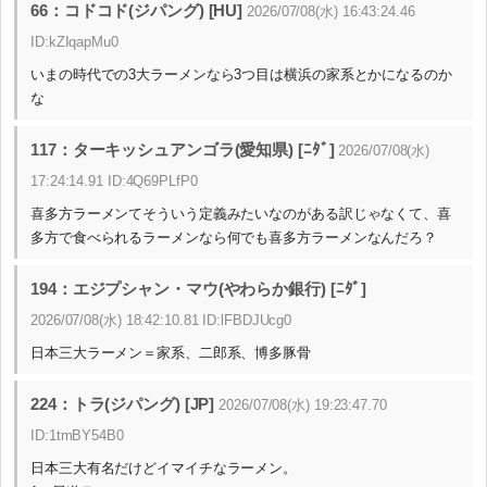
66：コドコド(ジパング) [HU]
2026/07/08(水) 16:43:24.46
ID:kZIqapMu0
いまの時代での3大ラーメンなら3つ目は横浜の家系とかになるのか
な
117：ターキッシュアンゴラ(愛知県) [ﾆﾀﾞ]
2026/07/08(水)
17:24:14.91 ID:4Q69PLfP0
喜多方ラーメンてそういう定義みたいなのがある訳じゃなくて、喜
多方で食べられるラーメンなら何でも喜多方ラーメンなんだろ？
194：エジプシャン・マウ(やわらか銀行) [ﾆﾀﾞ]
2026/07/08(水) 18:42:10.81 ID:lFBDJUcg0
日本三大ラーメン＝家系、二郎系、博多豚骨
224：トラ(ジパング) [JP]
2026/07/08(水) 19:23:47.70
ID:1tmBY54B0
日本三大有名だけどイマイチなラーメン。