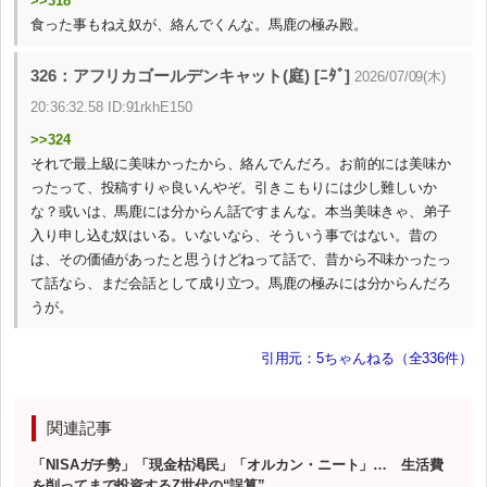
>>318
食った事もねえ奴が、絡んでくんな。馬鹿の極み殿。
326：アフリカゴールデンキャット(庭) [ﾆﾀﾞ]
2026/07/09(木)
20:36:32.58 ID:91rkhE150
>>324
それで最上級に美味かったから、絡んでんだろ。お前的には美味か
ったって、投稿すりゃ良いんやぞ。引きこもりには少し難しいか
な？或いは、馬鹿には分からん話ですまんな。本当美味きゃ、弟子
入り申し込む奴はいる。いないなら、そういう事ではない。昔の
は、その価値があったと思うけどねって話で、昔から不味かったっ
て話なら、まだ会話として成り立つ。馬鹿の極みには分からんだろ
うが。
引用元：5ちゃんねる（全336件）
関連記事
「NISAガチ勢」「現金枯渇民」「オルカン・ニート」… 生活費
を削ってまで投資するZ世代の“誤算”