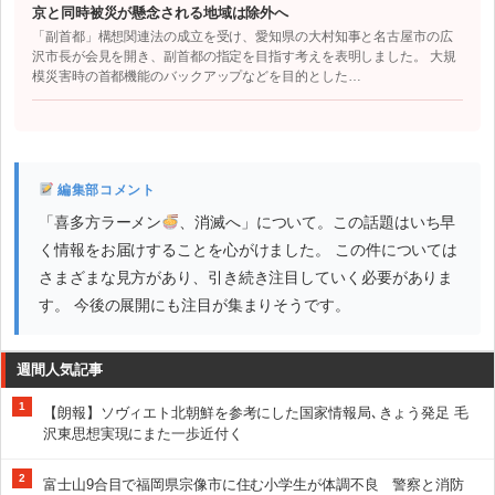
京と同時被災が懸念される地域は除外へ
「副首都」構想関連法の成立を受け、愛知県の大村知事と名古屋市の広
沢市長が会見を開き、副首都の指定を目指す考えを表明しました。 大規
模災害時の首都機能のバックアップなどを目的とした…
編集部コメント
「喜多方ラーメン
、消滅へ」について。この話題はいち早
く情報をお届けすることを心がけました。 この件については
さまざまな見方があり、引き続き注目していく必要がありま
す。 今後の展開にも注目が集まりそうです。
週間人気記事
1
【朗報】ソヴィエト北朝鮮を参考にした国家情報局､きょう発足 毛
沢東思想実現にまた一歩近付く
2
富士山9合目で福岡県宗像市に住む小学生が体調不良 警察と消防