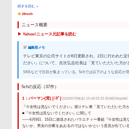
続きを読む →
28res/h
ニュース概要
▶ Yahoo!ニュース元記事を読む
編集部メモ
テレビ東京の公式サイトが8日更新され、2日に行われた定
ださい』について、吉次弘志社長は「見ていただいた方が
SNSなどで注目が集まっている。5chでは以下のような反応が
5chの反応（37件）
1：バーマン(茸) [ﾆﾀﾞ]
2026/07/08(水) 15:46:55.55 ID:MDXkqolk0
『※女性は見ないでください』巡りテレ東「見ていただいた方
■『※女性は見ないでください』に関して
――6月8日、15日に放送されたバラエティー番組『※女性は
ないか、男女の分断をあおるのではないかという意見が出てい