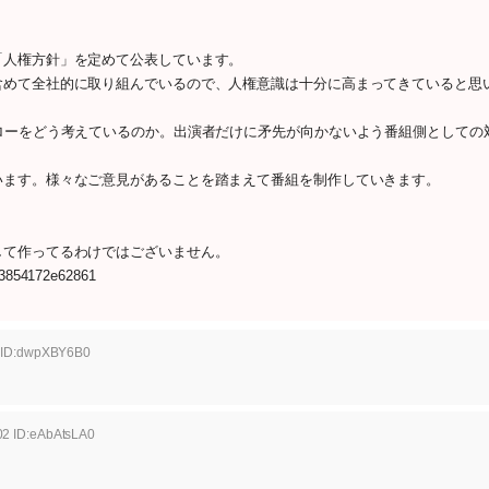
「人権方針」を定めて公表しています。
含めて全社的に取り組んでいるので、人権意識は十分に高まってきていると思
ローをどう考えているのか。出演者だけに矛先が向かないよう番組側としての
います。様々なご意見があることを踏まえて番組を制作していきます。
して作ってるわけではございません。
8d3854172e62861
0 ID:dwpXBY6B0
02 ID:eAbAtsLA0