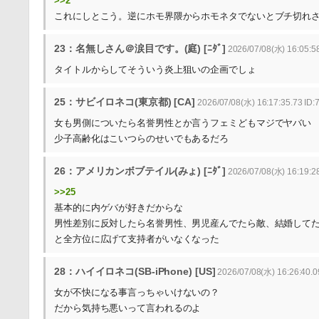
>>2
これにしとこう。逆にホモ界隈からホモネタでないとブチ切れ
23：名無しさん＠涙目です。(庭) [ﾆﾀﾞ]
2026/07/08(水) 16:05:58
タイトルからしてそういう炎上狙いの企画でしょ
25：サビイロネコ(東京都) [CA]
2026/07/08(水) 16:17:35.73 ID:7
女も男側についたら名誉男性とか言うフェミどもマジでヤバい
少子高齢化はこいつらのせいでもあるだろ
26：アメリカンボブテイル(みょ) [ﾆﾀﾞ]
2026/07/08(水) 16:19:2
>>25
基本的に内ゲバが好きだからな
男性差別に反対したら名誉男性、男児産んでたら敵、結婚して
と全方位に広げて支持者がいなくなった
28：ハイイロネコ(SB-iPhone) [US]
2026/07/08(水) 16:26:40.
女が不快になる事言っちゃいけないの？
だから気持ち悪いって言われるのよ