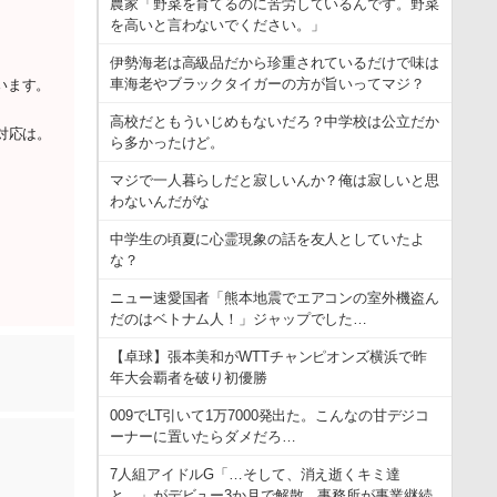
農家「野菜を育てるのに苦労しているんです。野菜
を高いと言わないでください。」
伊勢海老は高級品だから珍重されているだけで味は
車海老やブラックタイガーの方が旨いってマジ？
います。
高校だともういじめもないだろ？中学校は公立だか
対応は。
ら多かったけど。
マジで一人暮らしだと寂しいんか？俺は寂しいと思
わないんだがな
中学生の頃夏に心霊現象の話を友人としていたよ
な？
ニュー速愛国者「熊本地震でエアコンの室外機盗ん
だのはベトナム人！」ジャップでした…
【卓球】張本美和がWTTチャンピオンズ横浜で昨
年大会覇者を破り初優勝
009でLT引いて1万7000発出た。こんなの甘デジコ
ーナーに置いたらダメだろ…
7人組アイドルG「…そして、消え逝くキミ達
と。」がデビュー3か月で解散 事務所が事業継続