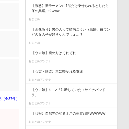
【激怒】素ラーメンに1品だけ乗せられるとしたら
何の具選ぶ？www
おまとめ
【画像あり】男の人って結局こういう黒髪、白ワン
ピの女の子が好きなんでしょ…？
おまとめ
【ウマ娘】褒め方はそれぞれ
おまとめアンテナ
【心霊・幽霊】車に轢かれる友達
おまとめアンテナ
【ウマ娘】4コマ「油断していたフサイチパンド
ラ」
る（全37件）
おまとめアンテナ
【悲報】自然界の弱者オスの生存戦略WWWWW
おまとめアンテナ