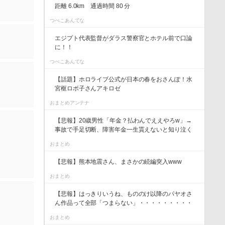
距離 6.0km 通過時間 80 分
つべこあんてな
エジプト代表監督がダラス警察官とホテル前で口論
に！！
つべこあんてな
【話題】ホロライブ公式が日本の春をおさんぽ！水
宮枢ロボ子さんアキロゼ
おまとめアンテナ
【悲報】20歳男性「年金？払わんでええやろw」→
事故で手足切断、障害年金一生貰えないと知り泣く
おまとめ
【悲報】熊本地震さん、まさかの続編突入www
おまとめ
【悲報】はっきりいうね、もののけ以降のパヤオさ
ん作品って全部「つまらない」・・・・・・・・・
おまとめ