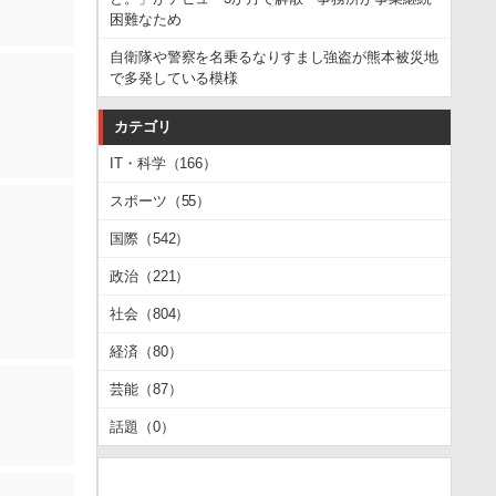
困難なため
自衛隊や警察を名乗るなりすまし強盗が熊本被災地
で多発している模様
カテゴリ
IT・科学（166）
スポーツ（55）
国際（542）
政治（221）
社会（804）
経済（80）
芸能（87）
話題（0）