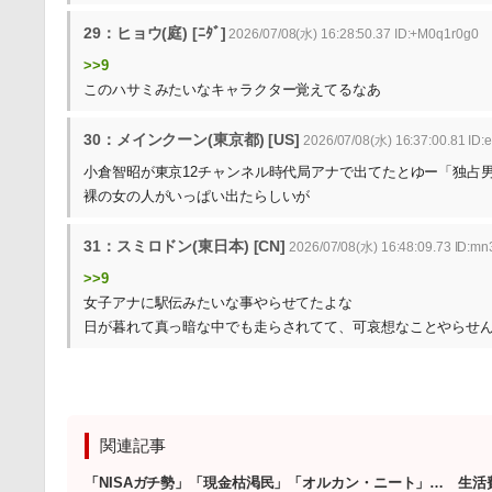
29：ヒョウ(庭) [ﾆﾀﾞ]
2026/07/08(水) 16:28:50.37 ID:+M0q1r0g0
>>9
このハサミみたいなキャラクター覚えてるなあ
30：メインクーン(東京都) [US]
2026/07/08(水) 16:37:00.81 ID
小倉智昭が東京12チャンネル時代局アナで出てたとゆー「独占
裸の女の人がいっぱい出たらしいが
31：スミロドン(東日本) [CN]
2026/07/08(水) 16:48:09.73 ID:mn
>>9
女子アナに駅伝みたいな事やらせてたよな
日が暮れて真っ暗な中でも走らされてて、可哀想なことやらせ
関連記事
「NISAガチ勢」「現金枯渇民」「オルカン・ニート」… 生活