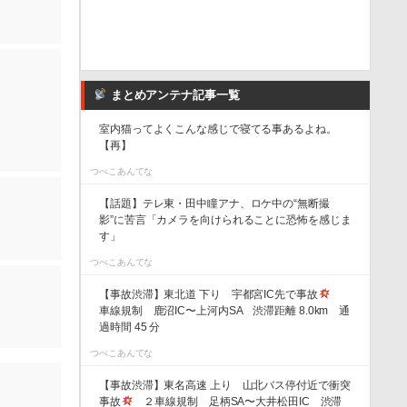
まとめアンテナ記事一覧
室内猫ってよくこんな感じで寝てる事あるよね。
【再】
つべこあんてな
【話題】テレ東・田中瞳アナ、ロケ中の“無断撮
影”に苦言「カメラを向けられることに恐怖を感じま
す」
つべこあんてな
【事故渋滞】東北道 下り 宇都宮IC先で事故
車線規制 鹿沼IC〜上河内SA 渋滞距離 8.0km 通
過時間 45 分
つべこあんてな
【事故渋滞】東名高速 上り 山北バス停付近で衝突
事故
２車線規制 足柄SA〜大井松田IC 渋滞