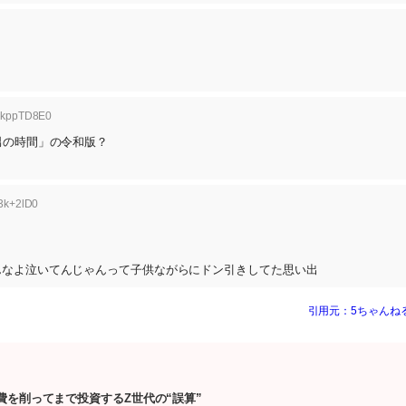
:ekppTD8E0
男の時間」の令和版？
3k+2lD0
んなよ泣いてんじゃんって子供ながらにドン引きしてた思い出
引用元：5ちゃんね
費を削ってまで投資するZ世代の“誤算”