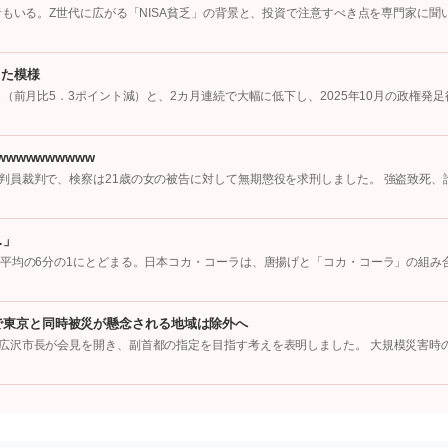
者もいる。Z世代に広がる「NISA貧乏」の背景と、投資で注意すべき点を専門家に聞
った模様
（前月比5．3ポイント減）と、2カ月連続で大幅に低下し、2025年10月の政権発足
wwwwwwwww
判員裁判で、検察は21歳の女の被告に対して無期懲役を求刑しました。 強盗致死、
…」
国平均の6分の1にとどまる。日本コカ・コーラは、唐揚げと「コカ・コーラ」の組み
で東京と同時被災が懸念される地域は除外へ
広沢市長が会見を開き、副首都の指定を目指す考えを表明しました。 大規模災害時