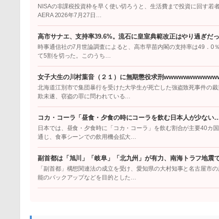
NISAの非課税投資枠を早く使い切ろうと、生活費まで投資に回す若
AERA 2026年7月27日…
高市サナエ、支持率39.6%。流石に皇室典範改正はやり過ぎだ
時事通信社の7月世論調査によると、高市早苗内閣の支持率は49．0％
て5割を切った。このうち…
女子大生の川村葉音（２１）に無期懲役求刑wwwwwwwwwwww
北海道江別市で集団暴行を受けた大学生が死亡した強盗致死事件の裁
欺未遂、窃盗の罪に問われている…
コカ・コーラ「昼食・夕食の時にコーラを飲む日本人が少ない
日本では、昼食・夕食時に「コカ・コーラ」を飲む割合が主要40カ
通じ、食事シーンでの飲用機会拡大…
副首都は「旭川」「岐阜」「北九州」が有力、南海トラフ地震
「副首都」構想関連法の成立を受け、愛知県の大村知事と名古屋市の
能のバックアップなどを目的とした…