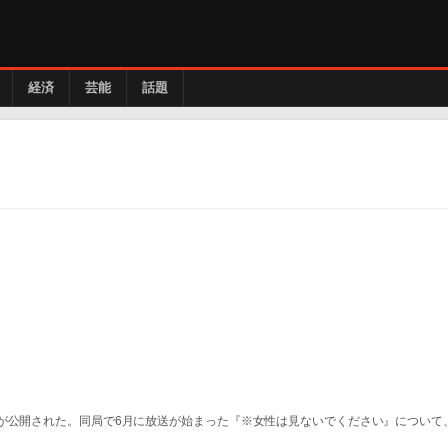
経済
芸能
話題
が公開された。同局で6月に放送が始まった『※女性は見ないでください』について