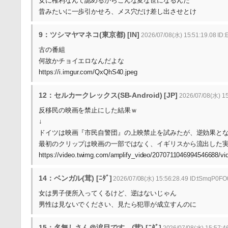
女に権利なんて認めるからこんな変な世になるんだ
昔みたいに一歩引かせろ、メス穴だけ差し出させとけ
9：ツシマヤマネコ(東京都) [IN]
2026/07/08(水) 15:51:19.08 ID:
古の番組
何故かチョイエロなんだよな
https://i.imgur.com/QxQhS40.jpeg
12：セルカークレックス(SB-Android) [JP]
2026/07/08(水) 1
反移民の映画を禁止にした結果ｗ
↓
ドイツは映画『市民自警団』の上映禁止を試みたが、逆効果となり
最初のクリップは映画の一部ではなく、イギリスから流出した
https://video.twimg.com/amplify_video/2070711046994546688/v
14：ベンガル(茸) [ﾆﾀﾞ]
2026/07/08(水) 15:56:28.49 ID:tSmqP0FO
女は男子便所入ってくるけど、逆はないじゃん
男性は見ないでください、見たら犯罪が成立すんのに
15：名無しさん＠涙目です。(茸) [ﾆﾀﾞ]
2026/07/08(水) 15:57:46