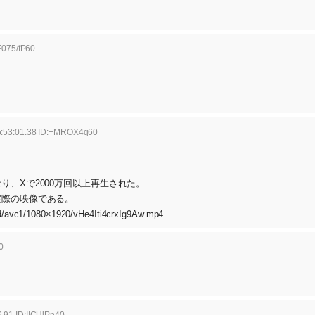
E075/fP60
5:53:01.38 ID:+MROX4q60
、Xで2000万回以上再生された。
実際の映像である。
id/avc1/1080×1920/vHe4Iti4crxIg9Aw.mp4
0
.91 ID:IICUlPn40