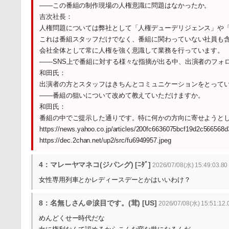
――この番組の制作現場の人権意識に問題はなかったか。
吉次社長：
人権問題については弊社として「人権デューデリジェンス」や
これは番組スタッフだけでなく、番組に関わっていない社員も
会社全体として常に人権を強く意識して業務を行っています。
――SNS上で番組に対する様々な指摘が出る中、出演者のフォ
和田氏：
出演者の方とスタッフはきちんとコミュニケーションをとって
――番組の狙いについて改めて教えていただけますか。
和田氏：
番組の中でご提示した通りです。特に何かの方向に寄せようと
https://news.yahoo.co.jp/articles/200fc6636075bcf19d2c56656
https://dec.2chan.net/up2/src/fu6949957.jpeg
4：マレーヤマネコ(ジパング) [ﾆﾀﾞ]
2026/07/08(水) 15:49:03.8
女性専用列車とかレディースデーとかはいいわけ？
8：名無しさん＠涙目です。(茸) [US]
2026/07/08(水) 15:51:12.
めんどくせー時代だな