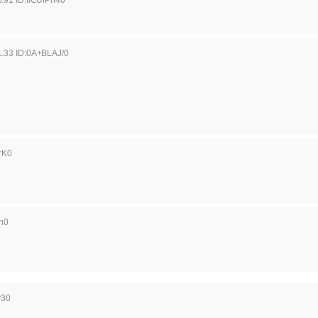
1.33 ID:0A+BLAJ/0
rK0
n0
v30