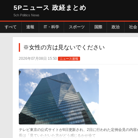
5Pニュース 政経まとめ
5ch Politics News
すべて
速報
IT・科学
スポーツ
国際
政治
社会
※女性の方は見ないでください
2026年07月08日 15:50
ニュース速報
テレビ東京の公式サイトが8日更新され、2日に行われた定例会見の内容
長は「見ていただいた方がどう感じるかが全て