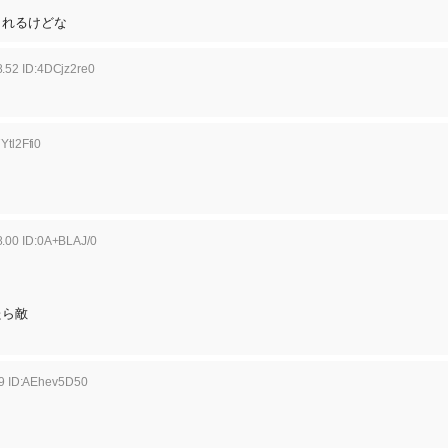
されるけどな
.52 ID:4DCjz2re0
Ytl2Ffi0
8.00 ID:0A+BLAJ/0
たら敵
09 ID:AEhev5D50