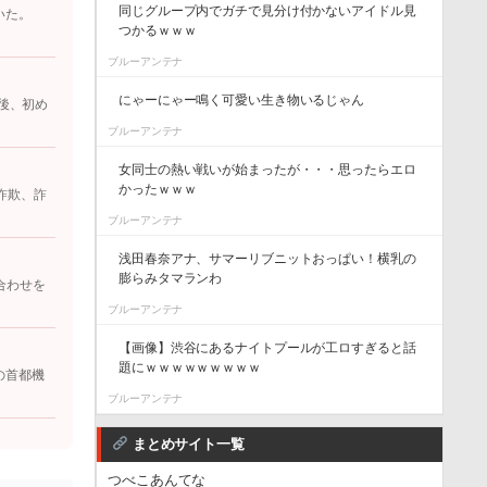
同じグループ内でガチで見分け付かないアイドル見
いた。
つかるｗｗｗ
ブルーアンテナ
にゃーにゃー鳴く可愛い生き物いるじゃん
後、初め
ブルーアンテナ
女同士の熱い戦いが始まったが・・・思ったらエロ
かったｗｗｗ
詐欺、詐
ブルーアンテナ
浅田春奈アナ、サマーリブニットおっぱい！横乳の
膨らみタマランわ
合わせを
ブルーアンテナ
【画像】渋谷にあるナイトプールが工ロすぎると話
題にｗｗｗｗｗｗｗｗｗ
の首都機
ブルーアンテナ
まとめサイト一覧
つべこあんてな