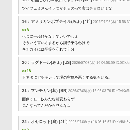
ツイフェミさんイラつかせるのって実はチョロいよな
16：アメリカンボブテイル(みょ) [ﾆﾀﾞ]
2026/07/08(水) 15:58:3
>>8
べつに一歩ひかなくていいでしょ
そういう言い方するから調子乗るわけで
キチガイには平等を守れで十分
20：ラグドール(みょ) [US]
2026/07/08(水) 16:04:58.59 ID:0I2x/q
>>18
下ネタにガチギレして場の空気を悪くする奴もいる。
21：マンチカン(茸) [BR]
2026/07/08(水) 16:05:03.79 ID:+TvIKxR
面倒くせー奴らだな相変わらず
見んなってんだから見んなよ
22：オセロット(庭) [ﾆﾀﾞ]
2026/07/08(水) 16:05:16.57 ID:KVI6H5