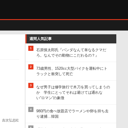
週間人気記事
1
石原慎太郎氏『パンダなんて単なるクマだ
ろ。なんでその動物にこだわるの？』
2
73歳男性、1520cc大型バイクを運転中にト
ラックと衝突して死亡
3
なぜ男子は修学旅行で木刀を買ってしまうの
か 学生にとってそれは避けては通れな
い“ロマン”の象徴
4
980円の食べ放題店でラーメンや卵を持ち去
り逮捕…韓国
、吉次弘志社
5