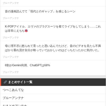
ブルーアンテナ
昔の漫画読んでて「現代とのギャップ」を感じるシーン
ブルーアンテナ
K-POPアイドル、エヴァのプラグスーツを着てライブをしてしまう……これ
は非常にえちち
ブルーアンテナ
母に理不尽に怒られて育ったと思い込んでたけど、昔のビデオを見たら不満
ばかり垂れ流す自分が映っていておかしいのはどっちだったかに気付いた。
ブルーアンテナ
8割がGemini利用、ChatGPTは68%
ブルーアンテナ
まとめサイト一覧
つべこあんてな
ブルーアンテナ
おまとめアンテナ