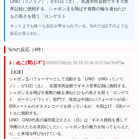
LINO（リノリノ）」が11日（土）、名護市民会館でギネス世
界記録に挑戦する。シャボン玉を飛ばす複数の輪を連ねたひ
もの長さを競う「ロンゲスト
ネット上でも様々な反応が寄せられている。5chでは以下のような
反応が見られた。
5chの反応（4件）
1：ぬこ(茸) [ﾆﾀﾞ]
2026/07/08(水) 15:18:53.56 ID:E74xCKbP0●
【名護】
シャボン玉パフォーマーとして活動する「LINO LINO（リノリ
ノ）」が11日（土）、名護市民会館でギネス世界記録に挑戦する。
シャボン玉を飛ばす複数の輪を連ねたひもの長さを競う「ロンゲス
ト ガーランドワンド」部門で、現在は中国のパフォーマーが16・
059メートルのギネスレコードを持っているが、今回は17・100メー
トルに挑戦する。
LINO LINO代表の塚田龍之介さん（31）は「ギネス挑戦を通して
沖縄の人たちを笑顔にしたい。シャボン玉の魅力を知ってもらえた
ら」と来場を呼びかけている。