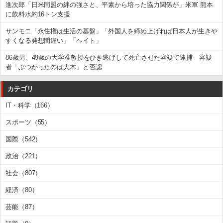
進次郎「日米同盟の絆の強さと、平素から培った協力関係が」米軍 熊本
に飲料水約16トン支援
サンモニ「永住権は生活の基盤」「外国人を締め上げれば日本人が生きや
すくなる発想間違い」「ヘイト」
86歳男、49歳の大学准教授をひき逃げして死亡させた容疑で逮捕 容疑
者「ぶつかったのは大木」と否認
カテゴリ
IT・科学（166）
スポーツ（55）
国際（542）
政治（221）
社会（807）
経済（80）
芸能（87）