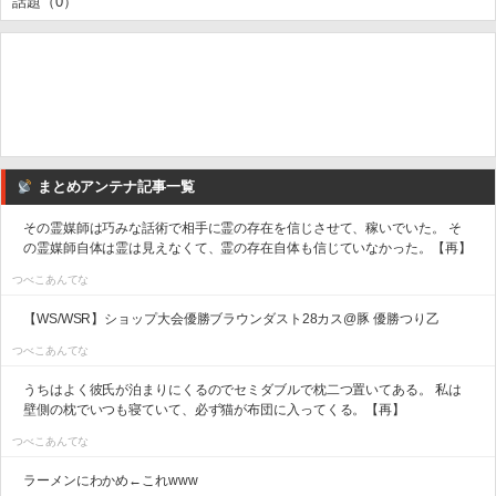
話題（0）
まとめアンテナ記事一覧
その霊媒師は巧みな話術で相手に霊の存在を信じさせて、稼いでいた。 そ
の霊媒師自体は霊は見えなくて、霊の存在自体も信じていなかった。【再】
つべこあんてな
【WS/WSR】ショップ大会優勝ブラウンダスト28カス@豚 優勝つり乙
つべこあんてな
うちはよく彼氏が泊まりにくるのでセミダブルで枕二つ置いてある。 私は
壁側の枕でいつも寝ていて、必ず猫が布団に入ってくる。【再】
つべこあんてな
ラーメンにわかめ←これwww