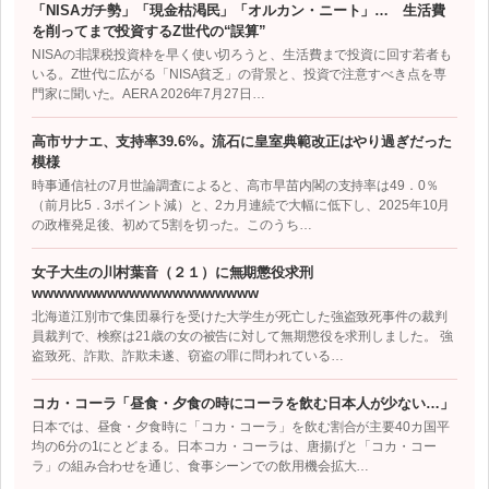
「NISAガチ勢」「現金枯渇民」「オルカン・ニート」… 生活費
を削ってまで投資するZ世代の“誤算”
NISAの非課税投資枠を早く使い切ろうと、生活費まで投資に回す若者も
いる。Z世代に広がる「NISA貧乏」の背景と、投資で注意すべき点を専
門家に聞いた。AERA 2026年7月27日…
高市サナエ、支持率39.6%。流石に皇室典範改正はやり過ぎだった
模様
時事通信社の7月世論調査によると、高市早苗内閣の支持率は49．0％
（前月比5．3ポイント減）と、2カ月連続で大幅に低下し、2025年10月
の政権発足後、初めて5割を切った。このうち…
女子大生の川村葉音（２１）に無期懲役求刑
wwwwwwwwwwwwwwwwwwwww
北海道江別市で集団暴行を受けた大学生が死亡した強盗致死事件の裁判
員裁判で、検察は21歳の女の被告に対して無期懲役を求刑しました。 強
盗致死、詐欺、詐欺未遂、窃盗の罪に問われている…
コカ・コーラ「昼食・夕食の時にコーラを飲む日本人が少ない…」
日本では、昼食・夕食時に「コカ・コーラ」を飲む割合が主要40カ国平
均の6分の1にとどまる。日本コカ・コーラは、唐揚げと「コカ・コー
ラ」の組み合わせを通じ、食事シーンでの飲用機会拡大…