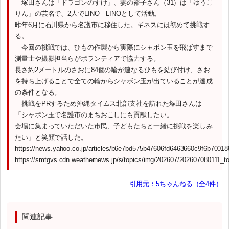
塚田さんは「ドラゴンのすけ」、妻の裕子さん（31）は「ゆうこ
りん」の芸名で、2人でLINO LINOとして活動。
昨年6月に石川県から名護市に移住した。ギネスには初めて挑戦す
る。
今回の挑戦では、ひもの作製から実際にシャボン玉を飛ばすまで
測量士や撮影担当らがボランティアで協力する。
長さ約2メートルのさおに84個の輪が連なるひもを結び付け、さお
を持ち上げることで全ての輪からシャボン玉が出ていることが達成
の条件となる。
挑戦をPRするため沖縄タイムス北部支社を訪れた塚田さんは
「シャボン玉で名護市のまちおこしにも貢献したい。
会場に集まっていただいた市民、子どもたちと一緒に挑戦を楽しみ
たい」と笑顔で話した。
https://news.yahoo.co.jp/articles/b6e7bd575b47606fd6463660c9f6b7001
https://smtgvs.cdn.weathernews.jp/s/topics/img/202607/202607080111_
引用元：5ちゃんねる（全4件）
関連記事