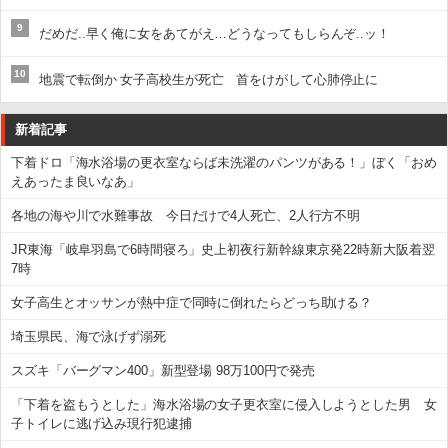
9
だめだ..早く俺に女をあてがえ…どうなってもしらんぞ..ッ！
10
地震で転倒か 女子高校生が死亡 首をけがして心肺停止に
新着記事
下着ドロ「海水浴場の更衣室ならば未洗濯のパンツがある！」ぼく「おめ
えあったま良いなあ」
各地の海や川で水難事故 今日だけで4人死亡、2人行方不明
JR東海「岐阜羽島で6時間寝ろ」史上初夜行新幹線東京発22時新大阪着翌
7時
女子高生とオッサンが熱中症で同時に倒れたらどっち助ける？
埼玉県民、海で泳げず溺死
スズキ「バーグマン400」新型登場 98万100円で発売
「下着を盗もうとした」海水浴場の女子更衣室に侵入しようとした男 女
子トイレに逃げ込み現行犯逮捕