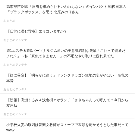
高市早苗34歳「反省を求められるいわれもない」のインパクト 戦後日本の
「ブラックボックス」を思う 北原みのりさん
おまとめ
【日常に潜む恐怖】エリコいますか？
おまとめアンテナ
週1エステ＆週3パーソナルジム通いの美意識過剰な先輩「これって普通だ
よね？」→私「真似できません…」の不毛なやり取りに疲れ果てた・・・
おまとめアンテナ
【顔に異変】「明らかに違う」ドランクドラゴン塚地の姿がやばい ※私の
本音
おまとめアンテナ
【朗報】高瀬くるみ＆浅倉樹々がランチ「ききちゃんって呼んで？今日から
友達ね！」
おまとめアンテナ
小学校火災の原因は音楽女教師がストーブで衣類を乾かそうとした事だって
www