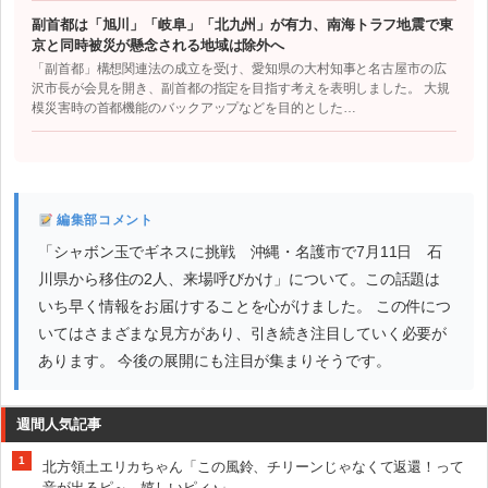
副首都は「旭川」「岐阜」「北九州」が有力、南海トラフ地震で東
京と同時被災が懸念される地域は除外へ
「副首都」構想関連法の成立を受け、愛知県の大村知事と名古屋市の広
沢市長が会見を開き、副首都の指定を目指す考えを表明しました。 大規
模災害時の首都機能のバックアップなどを目的とした…
編集部コメント
「シャボン玉でギネスに挑戦 沖縄・名護市で7月11日 石
川県から移住の2人、来場呼びかけ」について。この話題は
いち早く情報をお届けすることを心がけました。 この件につ
いてはさまざまな見方があり、引き続き注目していく必要が
あります。 今後の展開にも注目が集まりそうです。
週間人気記事
1
北方領土エリカちゃん「この風鈴、チリーンじゃなくて返還！って
音が出るピ～。嬉しいピィ♪」