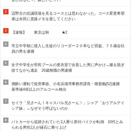
2
辺野古の抗議現場を見るコースとは思わなかった。コース変更希望
者は永田に直接メモを渡してください
3
【速報】 東京は秋 ★2
4
市立中学校に侵入し生徒のリコーダー２０本など窃盗、７５歳会社
員の男を逮捕
5
女子中学生が市民プールの更衣室で女装した男に声かけ→服を脱ぎ
捨てながら逃走 26歳無職の男逮捕
6
酒酔い運転で追突事故、小名浜港湾事務所課長・猪股勉(52)逮捕
基準値4倍以上のアルコール検出
7
セイラ「兄さーん！キャスバル兄さーん！」シャア「おうアルテイ
シア妹」←なぜそう呼ばないのか
8
パトカーから追跡されていた2人乗り原付バイクが転倒 10代とみ
られる男性2人が縁石に乗り上げ