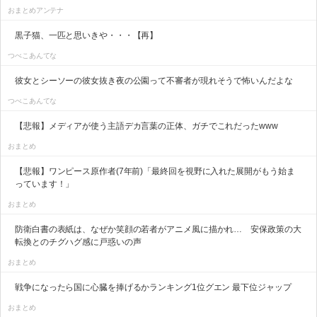
おまとめアンテナ
黒子猫、一匹と思いきや・・・【再】
つべこあんてな
彼女とシーソーの彼女抜き夜の公園って不審者が現れそうで怖いんだよな
つべこあんてな
【悲報】メディアが使う主語デカ言葉の正体、ガチでこれだったwww
おまとめ
【悲報】ワンピース原作者(7年前)「最終回を視野に入れた展開がもう始ま
っています！」
おまとめ
防衛白書の表紙は、なぜか笑顔の若者がアニメ風に描かれ… 安保政策の大
転換とのチグハグ感に戸惑いの声
おまとめ
戦争になったら国に心臓を捧げるかランキング1位グエン 最下位ジャップ
おまとめ