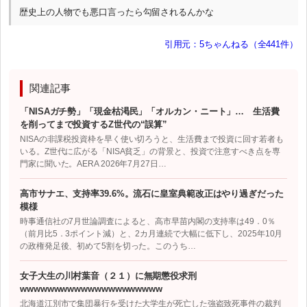
歴史上の人物でも悪口言ったら勾留されるんかな
引用元：5ちゃんねる（全441件）
関連記事
「NISAガチ勢」「現金枯渇民」「オルカン・ニート」… 生活費
を削ってまで投資するZ世代の“誤算”
NISAの非課税投資枠を早く使い切ろうと、生活費まで投資に回す若者も
いる。Z世代に広がる「NISA貧乏」の背景と、投資で注意すべき点を専
門家に聞いた。AERA 2026年7月27日…
高市サナエ、支持率39.6%。流石に皇室典範改正はやり過ぎだった
模様
時事通信社の7月世論調査によると、高市早苗内閣の支持率は49．0％
（前月比5．3ポイント減）と、2カ月連続で大幅に低下し、2025年10月
の政権発足後、初めて5割を切った。このうち…
女子大生の川村葉音（２１）に無期懲役求刑
wwwwwwwwwwwwwwwwwwwww
北海道江別市で集団暴行を受けた大学生が死亡した強盗致死事件の裁判