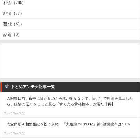
社会（785）
経済（77）
芸能（81）
話題（0）
まとめアンテナ記事一覧
入院数日前、夜中に目が覚めたら体が動かなくて、目だけで周囲を見回した
ら、腹部の 辺りをじっと見る「青く光る骨格標本」が居た【再】
つべこあんてな
大森南朋＆相葉雅紀＆松下奈緒 「大追跡 Season2」第3話視聴率は7.7％
つべこあんてな