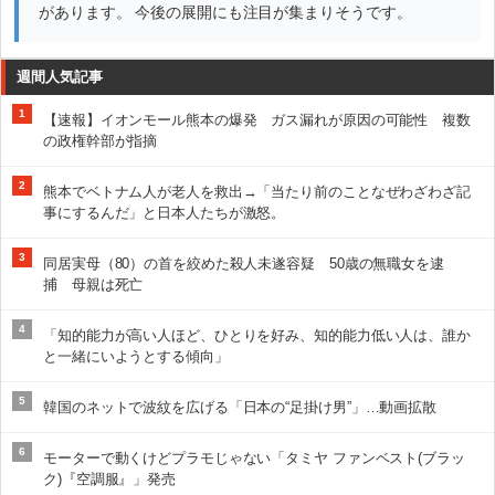
があります。 今後の展開にも注目が集まりそうです。
週間人気記事
1
【速報】イオンモール熊本の爆発 ガス漏れが原因の可能性 複数
の政権幹部が指摘
2
熊本でベトナム人が老人を救出→「当たり前のことなぜわざわざ記
事にするんだ」と日本人たちが激怒。
3
同居実母（80）の首を絞めた殺人未遂容疑 50歳の無職女を逮
捕 母親は死亡
4
「知的能力が高い人ほど、ひとりを好み、知的能力低い人は、誰か
と一緒にいようとする傾向」
5
韓国のネットで波紋を広げる「日本の“足掛け男”」…動画拡散
6
モーターで動くけどプラモじゃない「タミヤ ファンベスト(ブラッ
ク)『空調服』」発売