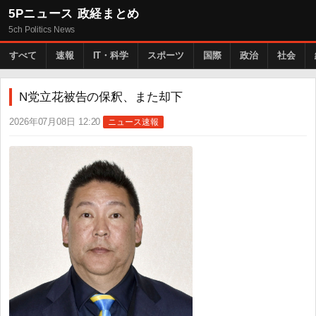
5Pニュース 政経まとめ
5ch Politics News
すべて
速報
IT・科学
スポーツ
国際
政治
社会
N党立花被告の保釈、また却下
2026年07月08日 12:20
ニュース速報