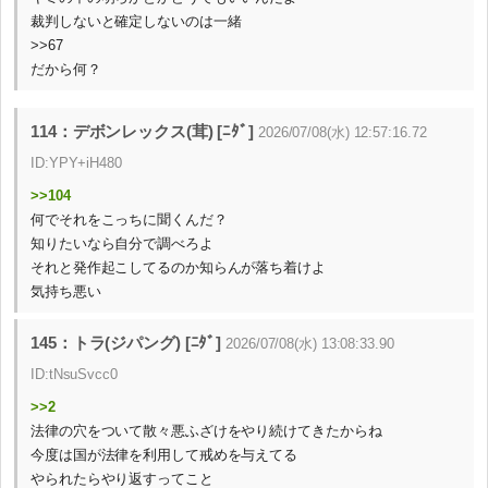
裁判しないと確定しないのは一緒
>>67
だから何？
114：デボンレックス(茸) [ﾆﾀﾞ]
2026/07/08(水) 12:57:16.72
ID:YPY+iH480
>>104
何でそれをこっちに聞くんだ？
知りたいなら自分で調べろよ
それと発作起こしてるのか知らんが落ち着けよ
気持ち悪い
145：トラ(ジパング) [ﾆﾀﾞ]
2026/07/08(水) 13:08:33.90
ID:tNsuSvcc0
>>2
法律の穴をついて散々悪ふざけをやり続けてきたからね
今度は国が法律を利用して戒めを与えてる
やられたらやり返すってこと