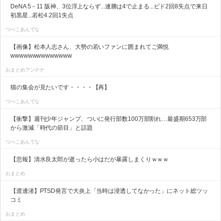
DeNA 5－11 阪神、3位浮上ならず...連勝は4で止まる...ビド2回8失点で来日
初黒星...若松4.2回1失点
つべこあんてな
【画像】松本人志さん、大勢の若いファンに囲まれてご満悦
wwwwwwwwwwwwww
おまとめアンテナ
猫の集会が見たいです・・・・【再】
つべこあんてな
【衝撃】週刊少年ジャンプ、ついに発行部数100万部割れ…最盛期653万部
から激減「時代の節目」と話題
つべこあんてな
【悲報】清水良太郎が逝ったら小はだが暴露しまくりｗｗｗ
おまとめ
【渡邊渚】PTSD発言で大炎上「当時は浸透してなかった」にネット総ツッ
コミ
おまとめ