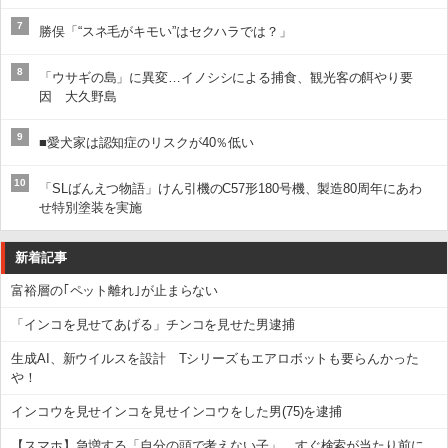
7
勝俣「“スネ毛がキモい”はセクハラでは？」
8
「ウサギの島」に異変…イノシシによる捕食、観光客の餌やり要
因 大久野島
9
■愛犬家は認知症のリスクが40％低い
10
「SLばんえつ物語」けん引機のC57形180号機、製造80周年にあわ
せ特別塗装を実施
新着記事
富裕層の｢ペット離れ｣が止まらない
「インコを見せてあげる」チンコを見せた男逮捕
生成AI、新ウイルスを設計 Tシリーズもエアロボットも要らんかった
や！
インコウを見せインコを見せインコウをした男(75)を逮捕
【スマホ】急増する「自分の頭で考えない子」。すぐ検索が当たり前に