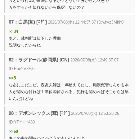
Ａという行為が違法になるか？どうか？分からん状態で
Ａをするかも知れないから保釈しないの？
67：白黒(茸) [ﾆﾀﾞ]
2026/07/08(水) 12:44:37.37 ID:whvzJMhh0
>>34
あと、裁判所は却下した理由
説明なしだからね
82：ラグドール(静岡県) [CN]
2026/07/08(水) 12:49:37.07
ID:EueYV3Ej0
>>5
なあにまだまだ、森友夫婦は１年超えてたし、痴漢冤罪なんかも本
人が認めなければ１年位勾留される、犯行を認めればそこからは早
いんだけどね
98：デボンレックス(茸) [ﾆﾀﾞ]
2026/07/08(水) 12:53:28.26
ID:YPY+iH480
>>69
キミの中の明らかとかどうでもいいんだよ