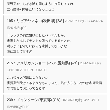
菅野完や、しばき隊も同じように拘留してくれ。
立花隆特別罪みたいになっとるよ
195：リビアヤマネコ(秋田県) [SA]
2026/07/08(水) 13:44:32.84
ID:6jcM5upJ0
トラックの前に飛び出したババアだとか、
歩道を占拠してテントを張っている奴らとか、
明らかにおかしい奴らを逮捕してないよな
左に対して甘すぎ
215：アメリカンショートヘア(愛知県) [ﾆﾀﾞ]
2026/07/08(水)
14:01:10.25 ID:EbUDO6eH0
これ後々大問題にならないか
実質実刑受けてるようなもんじゃん、気に入らないやつは名誉毀損
で勾留しておけってなるぞ
239：メインクーン(東京都) [CA]
2026/07/08(水) 14:21:49.11
ID:WBhQyF+10