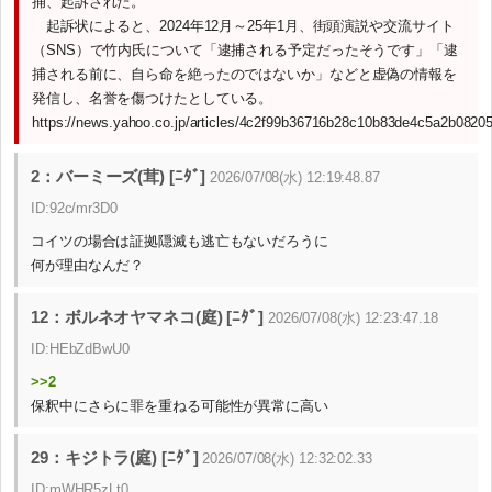
捕、起訴された。
起訴状によると、2024年12月～25年1月、街頭演説や交流サイト
（SNS）で竹内氏について「逮捕される予定だったそうです」「逮
捕される前に、自ら命を絶ったのではないか」などと虚偽の情報を
発信し、名誉を傷つけたとしている。
https://news.yahoo.co.jp/articles/4c2f99b36716b28c10b83de4c5a2b0820
2：バーミーズ(茸) [ﾆﾀﾞ]
2026/07/08(水) 12:19:48.87
ID:92c/mr3D0
コイツの場合は証拠隠滅も逃亡もないだろうに
何が理由なんだ？
12：ボルネオヤマネコ(庭) [ﾆﾀﾞ]
2026/07/08(水) 12:23:47.18
ID:HEbZdBwU0
>>2
保釈中にさらに罪を重ねる可能性が異常に高い
29：キジトラ(庭) [ﾆﾀﾞ]
2026/07/08(水) 12:32:02.33
ID:mWHR5zLt0