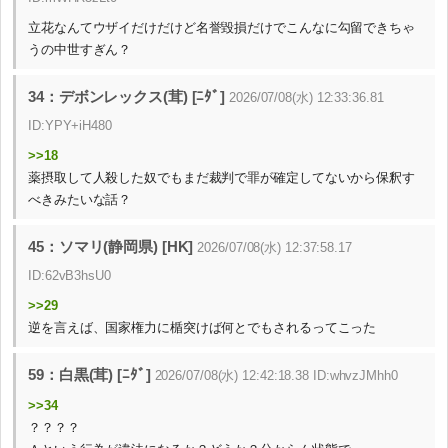
立花なんてウザイだけだけど名誉毀損だけでこんなに勾留できちゃ
うの中世すぎん？
34：デボンレックス(茸) [ﾆﾀﾞ]
2026/07/08(水) 12:33:36.81
ID:YPY+iH480
>>18
薬摂取して人殺した奴でもまだ裁判で罪が確定してないから保釈す
べきみたいな話？
45：ソマリ(静岡県) [HK]
2026/07/08(水) 12:37:58.17
ID:62vB3hsU0
>>29
逆を言えば、国家権力に楯突けば何とでもされるってこった
59：白黒(茸) [ﾆﾀﾞ]
2026/07/08(水) 12:42:18.38 ID:whvzJMhh0
>>34
？？？？