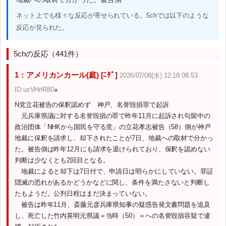
ネット上でも様々な反応が寄せられている。5chでは以下のような
反応が見られた。
5chの反応（441件）
1：アメリカンカール(庭) [ﾆﾀﾞ]
2026/07/08(水) 12:18:08.53
ID:uzVHrlR80●
N党立花被告の保釈認めず 神戸、名誉毀損罪で起訴
元兵庫県議に対する名誉毀損の罪で昨年11月に起訴され勾留中の
政治団体「NHKから国民を守る党」の立花孝志被告（58）側が神戸
地裁に保釈を請求し、却下されたことが7日、地裁への取材で分かっ
た。被告側は昨年12月にも請求を退けられており、保釈を認めない
判断は少なくとも2回目となる。
地裁によると却下は7日付で、申請日は明らかにしていない。罪証
隠滅の恐れがあるかどうかなどに関し、条件を満たさないと判断し
たもようだ。公判日程はまだ決まっていない。
被告は昨年11月、斎藤元彦兵庫県知事の疑惑告発文書問題を追及
し、死亡した竹内英明元県議＝当時（50）＝への名誉毀損容疑で逮