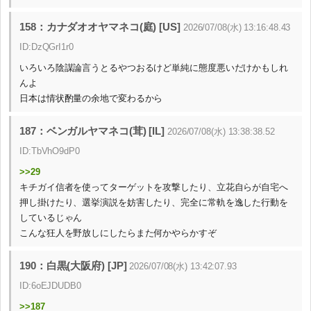
158：カナダオオヤマネコ(庭) [US]
2026/07/08(水) 13:16:48.43
ID:DzQGrI1r0
いろいろ陰謀論言うとるやつおるけど単純に態度悪いだけかもしれ
んよ
日本は情状酌量の余地で変わるから
187：ベンガルヤマネコ(茸) [IL]
2026/07/08(水) 13:38:38.52
ID:TbVhO9dP0
>>29
キチガイ信者を使ってターゲットを攻撃したり、立花自らが自宅へ
押し掛けたり、選挙演説を妨害したり、完全に常軌を逸した行動を
しているじゃん
こんな狂人を野放しにしたらまた何かやらかすぞ
190：白黒(大阪府) [JP]
2026/07/08(水) 13:42:07.93
ID:6oEJDUDB0
>>187