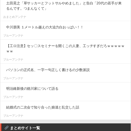
土田晃之「草サッカーとフットサルやめました」と告白「20代の若手が来
るんです。つまんなくて」
おまとめアンテナ
中川朋美 １メートル越えの大迫力白おっぱい！！
ブルーアンテナ
【工ロ注意】セッ〇スセミナーを開くこの人妻、工ッチすぎだろｗｗｗｗｗ
ｗｗ
ブルーアンテナ
パソコンの正式名、一字一句正しく書けるの少数派説
ブルーアンテナ
明治維新後の徳川家について語る
ブルーアンテナ
結婚式の二次会で知り合った娘達と乱交した話
ブルーアンテナ
まとめサイト一覧