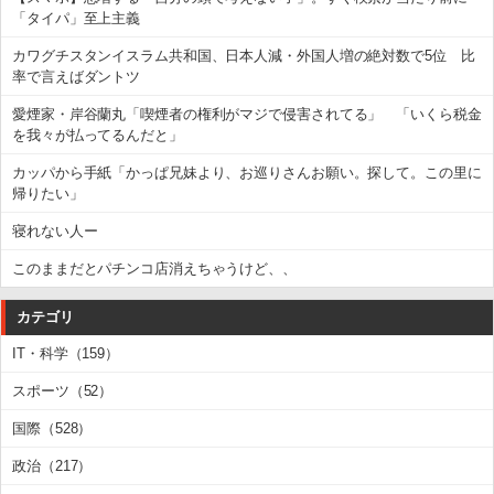
「タイパ」至上主義
カワグチスタンイスラム共和国、日本人減・外国人増の絶対数で5位 比
率で言えばダントツ
愛煙家・岸谷蘭丸「喫煙者の権利がマジで侵害されてる」 「いくら税金
を我々が払ってるんだと」
カッパから手紙「かっぱ兄妹より、お巡りさんお願い。探して。この里に
帰りたい」
寝れない人ー
このままだとパチンコ店消えちゃうけど、、
カテゴリ
IT・科学（159）
スポーツ（52）
国際（528）
政治（217）