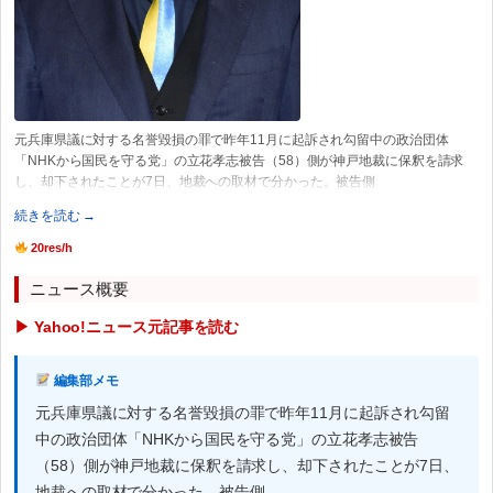
元兵庫県議に対する名誉毀損の罪で昨年11月に起訴され勾留中の政治団体
「NHKから国民を守る党」の立花孝志被告（58）側が神戸地裁に保釈を請求
し、却下されたことが7日、地裁への取材で分かった。被告側
続きを読む →
20res/h
ニュース概要
▶ Yahoo!ニュース元記事を読む
編集部メモ
元兵庫県議に対する名誉毀損の罪で昨年11月に起訴され勾留
中の政治団体「NHKから国民を守る党」の立花孝志被告
（58）側が神戸地裁に保釈を請求し、却下されたことが7日、
地裁への取材で分かった。被告側