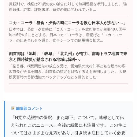
員裁判で、検察は21歳の女の被告に対して無期懲役を求刑しました。 強
盗致死、詐欺、詐欺未遂、窃盗の罪に問われている…
コカ・コーラ「昼食・夕食の時にコーラを飲む日本人が少ない…」
日本では、昼食・夕食時に「コカ・コーラ」を飲む割合が主要40カ国平
均の6分の1にとどまる。日本コカ・コーラは、唐揚げと「コカ・コー
ラ」の組み合わせを通じ、食事シーンでの飲用機会拡大…
副首都は「旭川」「岐阜」「北九州」が有力、南海トラフ地震で東
京と同時被災が懸念される地域は除外へ
「副首都」構想関連法の成立を受け、愛知県の大村知事と名古屋市の広
沢市長が会見を開き、副首都の指定を目指す考えを表明しました。 大規
模災害時の首都機能のバックアップなどを目的とした…
編集部コメント
「N党立花被告の保釈、また却下」について。速報として伝
えられたこのニュース、今後の続報にも注目です。 この件に
ついてはさまざまな見方があり、引き続き注目していく必要