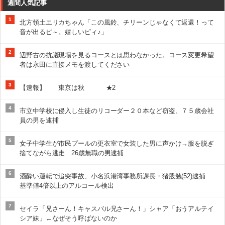
週間人気記事
1
北方領土エリカちゃん「この風鈴、チリーンじゃなくて返還！って
音が出るピ～。嬉しいピィ♪」
2
辺野古の抗議現場を見るコースとは思わなかった。コース変更希望
者は永田に直接メモを渡してください
3
【速報】 東京は秋 ★2
4
市立中学校に侵入し生徒のリコーダー２０本など窃盗、７５歳会社
員の男を逮捕
5
女子中学生が市民プールの更衣室で女装した男に声かけ→服を脱ぎ
捨てながら逃走 26歳無職の男逮捕
6
酒酔い運転で追突事故、小名浜港湾事務所課長・猪股勉(52)逮捕
基準値4倍以上のアルコール検出
7
セイラ「兄さーん！キャスバル兄さーん！」シャア「おうアルテイ
シア妹」←なぜそう呼ばないのか