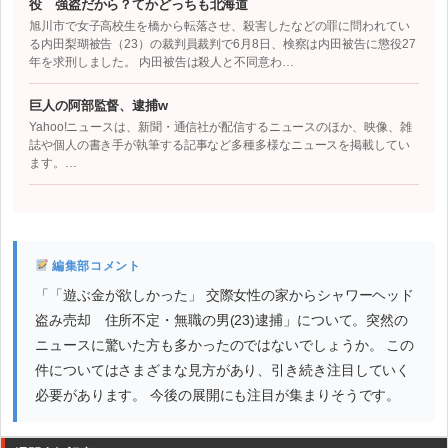
役 強盗だから？てかどっちも北海道
旭川市で女子高校生を橋から転落させ、殺害したなどの罪に問われてい
る内田梨瑚被告（23）の裁判員裁判で6月8日、検察は内田被告に懲役27
年を求刑しました。 内田被告は殺人と不同意わ…
巨人の阿部監督、逮捕w
Yahoo!ニュースは、新聞・通信社が配信するニュースのほか、映像、雑
誌や個人の書き手が執筆する記事など多種多様なニュースを掲載してい
ます。…
編集部コメント
「「遊ぶ金が欲しかった」 交際女性の家からシャワーヘッド
盗み売却 住所不定・無職の男(23)逮捕」について。突然の
ニュースに驚いた方も多かったのではないでしょうか。 この
件についてはさまざまな見方があり、引き続き注目していく
必要があります。 今後の展開にも注目が集まりそうです。