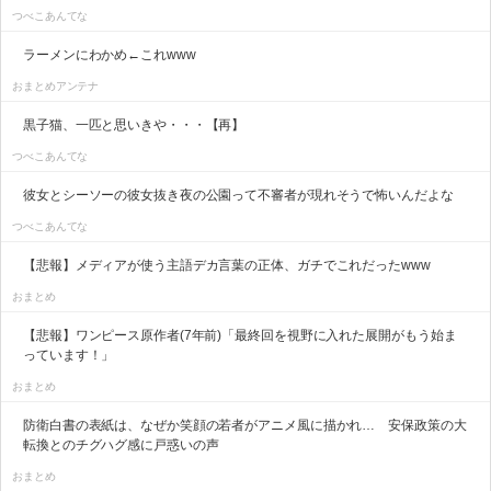
つべこあんてな
ラーメンにわかめ←これwww
おまとめアンテナ
黒子猫、一匹と思いきや・・・【再】
つべこあんてな
彼女とシーソーの彼女抜き夜の公園って不審者が現れそうで怖いんだよな
つべこあんてな
【悲報】メディアが使う主語デカ言葉の正体、ガチでこれだったwww
おまとめ
【悲報】ワンピース原作者(7年前)「最終回を視野に入れた展開がもう始ま
っています！」
おまとめ
防衛白書の表紙は、なぜか笑顔の若者がアニメ風に描かれ… 安保政策の大
転換とのチグハグ感に戸惑いの声
おまとめ