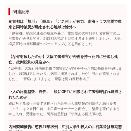
関連記事
副首都は「旭川」「岐阜」「北九州」が有力、南海トラフ地震で東
京と同時被災が懸念される地域は除外へ
「副首都」構想関連法の成立を受け、愛知県の大村知事と名古屋市の広
沢市長が会見を開き、副首都の指定を目指す考えを表明しました。 大規
模災害時の首都機能のバックアップなどを目的とした…
【なぜ射殺したのか】大阪で警察官が刃物を持った男に発砲し死
亡、批判殺到の見込みへ
4日午後、大阪府河内長野市で警察官が刃物を持った男に拳銃を発砲しま
した。銃弾は男に当たり、病院に搬送されましたが、死亡が確認されま
した。 警察によりますと、現場は河内長野市木戸…
巨人の阿部監督、辞任。 娘にGPTに相談されて警察呼ばれ逮捕さ
れたためw
娘に対する暴行容疑で逮捕された読売巨人軍監督の阿部慎之助容疑者
（４７）は２６日午前、山口寿一オーナーと面会し、監督を辞任すると
申し入れ、受理された。阿部前監督は「伝統ある巨人軍の監…
内田梨瑚被告に懲役27年求刑 江別大学生殺人の川村葉音は無期懲