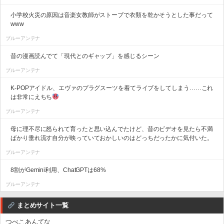
小学校火災の原因は音楽女教師がストーブで衣類を乾かそうとした事だって
www
ブルーアンテナ
昔の漫画読んでて「現代とのギャップ」を感じるシーン
ブルーアンテナ
K-POPアイドル、エヴァのプラグスーツを着てライブをしてしまう……これ
は非常にえちち
ブルーアンテナ
母に理不尽に怒られて育ったと思い込んでたけど、昔のビデオを見たら不満
ばかり垂れ流す自分が映っていておかしいのはどっちだったかに気付いた。
ブルーアンテナ
8割がGemini利用、ChatGPTは68%
ブルーアンテナ
まとめサイト一覧
つべこあんてな