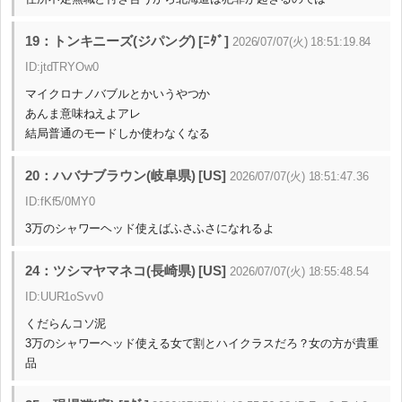
19：トンキニーズ(ジパング) [ﾆﾀﾞ]
2026/07/07(火) 18:51:19.84
ID:jtdTRYOw0
マイクロナノバブルとかいうやつか
あんま意味ねえよアレ
結局普通のモードしか使わなくなる
20：ハバナブラウン(岐阜県) [US]
2026/07/07(火) 18:51:47.36
ID:fKf5/0MY0
3万のシャワーヘッド使えばふさふさになれるよ
24：ツシマヤマネコ(長崎県) [US]
2026/07/07(火) 18:55:48.54
ID:UUR1oSvv0
くだらんコソ泥
3万のシャワーヘッド使える女て割とハイクラスだろ？女の方が貴重
品