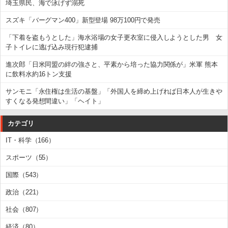
埼玉県民、海で泳げず溺死
スズキ「バーグマン400」新型登場 98万100円で発売
「下着を盗もうとした」海水浴場の女子更衣室に侵入しようとした男 女
子トイレに逃げ込み現行犯逮捕
進次郎「日米同盟の絆の強さと、平素から培った協力関係が」米軍 熊本
に飲料水約16トン支援
サンモニ「永住権は生活の基盤」「外国人を締め上げれば日本人が生きや
すくなる発想間違い」「ヘイト」
カテゴリ
IT・科学（166）
スポーツ（55）
国際（543）
政治（221）
社会（807）
経済（80）