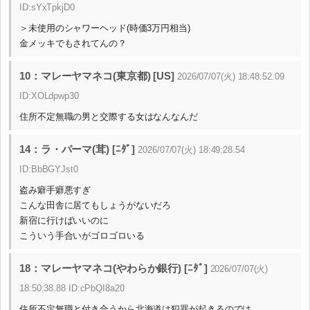
ID:sYxTpkjD0
＞未使用のシャワーヘッド(時価3万円相当)
金メッキでもされてんの？
10：マレーヤマネコ(東京都) [US]
2026/07/07(火) 18:48:52.09
ID:XOLdpwp30
住所不定無職の男と交際する女はなんなんだ
14：ラ・パーマ(茸) [ﾆﾀﾞ]
2026/07/07(火) 18:49:28.54
ID:BbBGYJst0
盗み癖手癖悪すぎ
こんな田舎に居てもしょうがないだろ
新宿に行けばいいのに
こういう手合いがゴロゴロいる
18：マレーヤマネコ(やわらか銀行) [ﾆﾀﾞ]
2026/07/07(火)
18:50:38.88 ID:cPbQI8a20
住所不定無職と付き合うから北海道は犯罪が起きるのでは