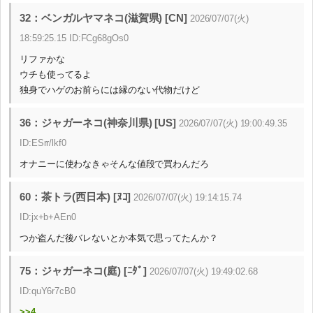
32：ベンガルヤマネコ(滋賀県) [CN]
2026/07/07(火)
18:59:25.15 ID:FCg68gOs0
リファかな
ウチも使ってるよ
独身でハゲのお前らには縁のない代物だけど
36：ジャガーネコ(神奈川県) [US]
2026/07/07(火) 19:00:49.35
ID:ESrr/lkf0
オナニーに使わなきゃそんな値段で買わんだろ
60：茶トラ(西日本) [ﾇｺ]
2026/07/07(火) 19:14:15.74
ID:jx+b+AEn0
つか盗んだ後バレないとか本気で思ってたんか？
75：ジャガーネコ(庭) [ﾆﾀﾞ]
2026/07/07(火) 19:49:02.68
ID:quY6r7cB0
>>4