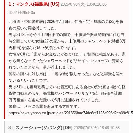
1：マンクス(福島県) [US]
2026/07/07(火) 18:46:28.05
ID:41HB/9cE0●
北海道・帯広警察署は2026年7月6日、住所不定・無職の男(23)を窃
盗の疑いで再逮捕しました。
男は3月29日から4月29日までの間で、十勝総合振興局管内に住む当
時交際していた女性(22)の家から、未使用のシャワーヘッド(時価3万
円相当)を盗んだ疑いが持たれています。
女性が6月に「家からお金などが盗まれた」と警察に相談があり、家
から無くなっていたシャワーヘッドがリサイクルショップに売却さ
れていたことから、男が浮上しました。
警察の調べに対し男は、「遊ぶ金が欲しかった」などと容疑を認め
ているということです。
男は3月にも当時勤務していた音更町にある会社の資材置き場から軽
貨物自動車のほか、発電機やハンマードリルなど5点（時価合計80
万円相当）を盗んだ疑いで6月に逮捕されていました。
警察は、さらに余罪を追及する方針です。
https://news.yahoo.co.jp/articles/291356bac74dc6df1123e996d2ca09c81
8：スノーシュー(ジパング) [DE]
2026/07/07(火) 18:48:10.88