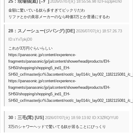
25：現場猫(庭) [ﾆﾀﾞ]
2026/07/07(火) 18:55:56.98 ID:Fsq3pRch0
金額に驚いている奴ら多すぎてビックリだわ
リファとかの美容メーカーのなら時価3万とか普通にするわ
28：スノーシュー(ジパング) [DE]
2026/07/07(火) 18:57:26.73
ID:sYxTpkjD0
これが3万円ぐらいらしい
https://panasonic.jp/content/experience-
fragments/panasonic/jp/ja/content/showerhead/products/EH-
SH50/shopping/shopping5_ind1_EH-
SH50_cxf/master/jcr%3acontent/root/c_lay014/c_lay002_1182115081_/c
https://panasonic.jp/content/experience-
fragments/panasonic/jp/ja/content/showerhead/products/EH-
SH50/shopping/shopping5_ind1_EH-
SH50_cxf/master/jcr%3acontent/root/c_lay014/c_lay002_1182115081_/c
30：三毛(茸) [US]
2026/07/07(火) 18:59:13.92 ID:X3ZRQ/YU0
3万のシャワーヘッドで驚いてる奴が居ることにびっくり