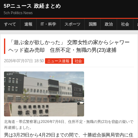
5Pニュース 政経まとめ
5ch Politics News
すべて
速報
IT・科学
スポーツ
国際
政治
社会
「遊ぶ金が欲しかった」 交際女性の家からシャワー
ヘッド盗み売却 住所不定・無職の男(23)逮捕
2026年07月07日 18:50
ニュース速報
社会
北海道・帯広警察署は2026年7月6日、住所不定・無職の男(23)を窃盗の疑いで
再逮捕しました。
男は3月29日から4月29日までの間で、十勝総合振興局管内に住