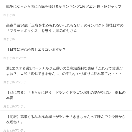
戦争になったら国に心臓を捧げるかランキング1位グエン 最下位ジャップ
おまとめ
高市早苗34歳「反省を求められるいわれもない」のインパクト 戦後日本の
「ブラックボックス」を思う 北原みのりさん
おまとめ
【日常に潜む恐怖】エリコいますか？
おまとめアンテナ
週1エステ＆週3パーソナルジム通いの美意識過剰な先輩「これって普通だ
よね？」→私「真似できません…」の不毛なやり取りに疲れ果てた・・・
おまとめアンテナ
【顔に異変】「明らかに違う」ドランクドラゴン塚地の姿がやばい ※私の
本音
おまとめアンテナ
【朗報】高瀬くるみ＆浅倉樹々がランチ「ききちゃんって呼んで？今日から
友達ね！」
おまとめアンテナ