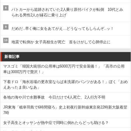
8
パトカーから追跡されていた2人乗り原付バイクが転倒 10代とみ
られる男性2人が縁石に乗り上げ
9
だめだ..早く俺に女をあてがえ…どうなってもしらんぞ..ッ！
10
地震で転倒か 女子高校生が死亡 首をけがして心肺停止に
新着記事
マスゴミ「韓国大統領の公用車は6000万円で安全装備！」「高市の公用
車は3000万円で贅沢！」
下着ドロ「海水浴場の更衣室ならば未洗濯のパンツがある！」ぼく「おめ
えあったま良いなあ」
各地の海や川で水難事故 今日だけで4人死亡、2人行方不明
JR東海「岐阜羽島で6時間寝ろ」史上初夜行新幹線東京発22時新大阪着翌
7時
女子高生とオッサンが熱中症で同時に倒れたらどっち助ける？