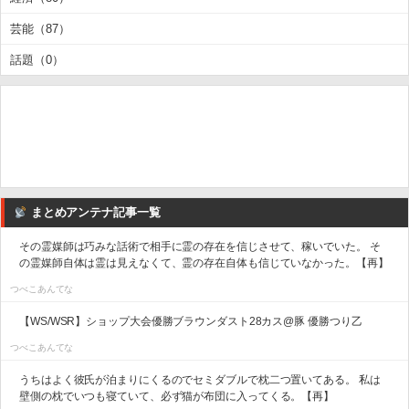
芸能（87）
話題（0）
まとめアンテナ記事一覧
その霊媒師は巧みな話術で相手に霊の存在を信じさせて、稼いでいた。 そ
の霊媒師自体は霊は見えなくて、霊の存在自体も信じていなかった。【再】
つべこあんてな
【WS/WSR】ショップ大会優勝ブラウンダスト28カス@豚 優勝つり乙
つべこあんてな
うちはよく彼氏が泊まりにくるのでセミダブルで枕二つ置いてある。 私は
壁側の枕でいつも寝ていて、必ず猫が布団に入ってくる。【再】