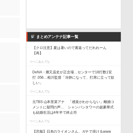
まとめアンテナ記事一覧
【クロ注意】夏は暑いので裏返ってだれれーん
【再】
つべこあんてな
DeNA・勝又温史が正念場…センターで18打数1安
打 .056…相川監督「冷静になって、打席に立って欲
しい」
つべこあんてな
元TBS 山本里菜アナ 「感覚がわからない」離婚コ
メントに疑問の声… シャンパンタワーの超豪華式
も結婚生活は4年半で終止符
つべこあんてな
【悲報】日本のライオンさん、ガチで溶けるwww