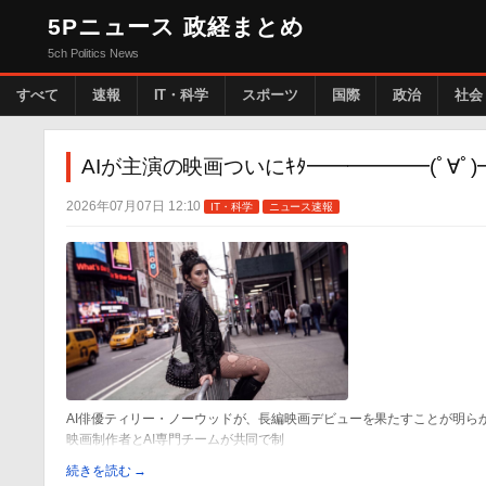
5Pニュース 政経まとめ
5ch Politics News
すべて
速報
IT・科学
スポーツ
国際
政治
社会
AIが主演の映画ついにｷﾀ━━━━━━(ﾟ∀ﾟ)━━
2026年07月07日 12:10
IT・科学
ニュース速報
AI俳優ティリー・ノーウッドが、長編映画デビューを果たすことが明らかに
映画制作者とAI専門チームが共同で制
続きを読む →