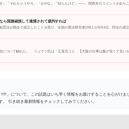
す。「それちゃうやろ」「せやな」「知らんけど」――。関西弁のコメントがあち
←なら国旗破損して逮捕されて裁判すれば
罰法が国会で成立したことを受け、全国の憲法研究者199人が8月4日、同法の成
」
騒動について触れた。 リュウジ氏は「正直言うと 【大阪の仕事は飯が安くて旨い
━ !!!!!」について。この話題はいち早く情報をお届けすることを心がけま
す。 引き続き最新情報をチェックしてみてください。