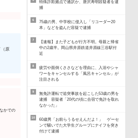
特殊詐欺拠点で通訳か、唐沢寿明容疑者を逮
捕
6
75歳の男、中学校に侵入し「リコーダー20
本」などを盗んだ容疑で逮捕
7
【速報】また子どもが行方不明。母親と帰省
中の2歳半。岡山県井原鉄道井原線三谷駅付
ド（原
近
8
疲労や面倒くささなどを理由に、入浴やシャ
ワーをキャンセルする「風呂キャンセル」が
注目される
9
無免許運転で追突事故を起こした53歳の男を
逮捕 容疑者「20代の頃に合宿で免許を取れ
なかった」
くなかでの
10
60歳男「お前らうるせえんだよ！」 ゲーセ
ンで騒いでた大学生グループにナイフを突き
付けて逮捕