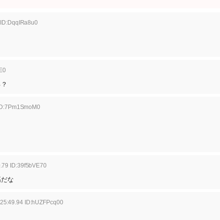
 ID:DqqIRa8u0
E0
る？
 ID:7Pm1SmoM0
.79 ID:39f5bVE70
高だな
:25:49.94 ID:hUZFPcq00