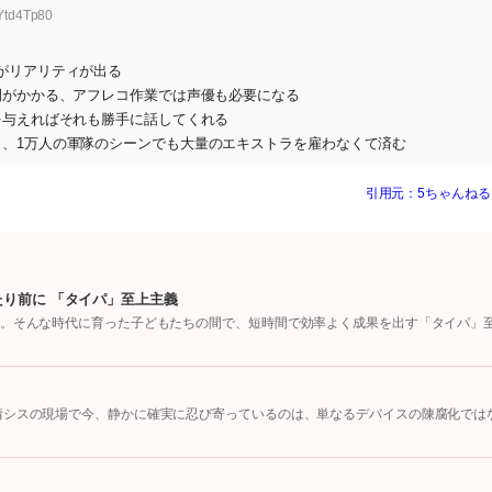
Ytd4Tp80
がリアリティが出る
間がかかる、アフレコ作業では声優も必要になる
を与えればそれも勝手に話してくれる
、1万人の軍隊のシーンでも大量のエキストラを雇わなくて済む
引用元：5ちゃんねる
り前に 「タイパ」至上主義
会。そんな時代に育った子どもたちの間で、短時間で効率よく成果を出す「タイパ」
情シスの現場で今、静かに確実に忍び寄っているのは、単なるデバイスの陳腐化では