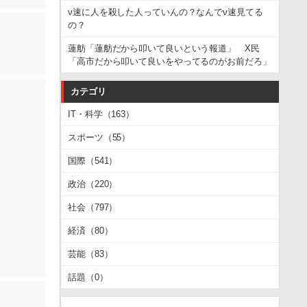
ν速に人を殺した人っていんの？なんでν速見てる
の？
蓮舫「蓮舫だから叩いて良いという報道」 X民
「高市だから叩いて良いをやってるのがお前だろ」
カテゴリ
IT・科学（163）
スポーツ（55）
国際（541）
政治（220）
社会（797）
経済（80）
芸能（83）
話題（0）