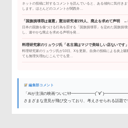
ネットの投稿に対するコメントを読んでいると、ある傾向に気付きま
します。ほとんどのコメントが関西弁…
「国旗損壊罪は違憲」憲法研究者199人、廃止を求めて声明 
日本の国旗を傷つける行為を罰する「国旗損壊罪」を定めた国旗損壊処
し、速やかな廃止を求める声明を発…
料理研究家のリュウジ氏「名古屋はマジで美味しい店ないです
料理研究家のリュウジ氏が10日、Xを更新。自身の投稿による炎上
ても無理矢理ねじこんででも受…
編集部コメント
「AIが主演の映画ついにｷﾀ━━━━━━(ﾟ∀ﾟ)━━━━━
さまざまな意見が飛び交っており、考えさせられる話題で