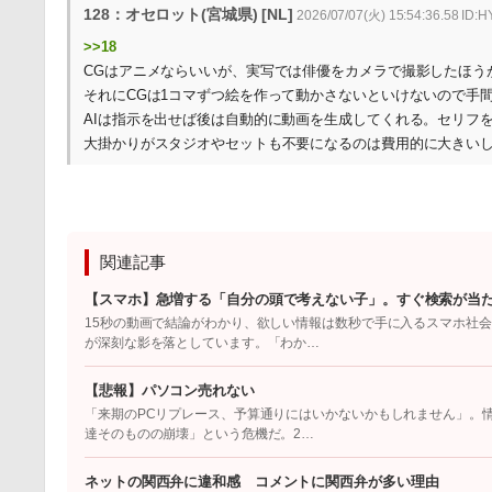
128：オセロット(宮城県) [NL]
2026/07/07(火) 15:54:36.58 ID:H
>>18
CGはアニメならいいが、実写では俳優をカメラで撮影したほう
それにCGは1コマずつ絵を作って動かさないといけないので手
AIは指示を出せば後は自動的に動画を生成してくれる。セリフ
大掛かりがスタジオやセットも不要になるのは費用的に大きいし
関連記事
【スマホ】急増する「自分の頭で考えない子」。すぐ検索が当た
15秒の動画で結論がわかり、欲しい情報は数秒で手に入るスマホ社
が深刻な影を落としています。「わか…
【悲報】パソコン売れない
「来期のPCリプレース、予算通りにはいかないかもしれません」。
達そのものの崩壊」という危機だ。2…
ネットの関西弁に違和感 コメントに関西弁が多い理由