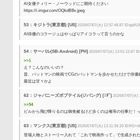
AI女優ティリー・ノーウッドにご期待ください
https://i.imgur.com/OQkdBBv.jpeg
53：キジトラ(東京都) [US]
2026/07/07(火) 12:57:48.87 ID:qjdA
AI俳優のコラージュはやっぱりアイコラって言うのかな
54：サーバル(SB-Android) [PH]
2026/07/07(火) 13:01:13.87 
>>1
え？こんなのいいの？
昔、バットマンの映画でCGのバットマンを歩かせただけで俳優
最近は甘々かよ
62：ジャパニーズボブテイル(ジパング) [ﾆﾀﾞ]
2026/07/07(火) 1
>>54
ビルから飛び降りるのは御免被るけど歩くのは俺等の仕事だ！
63：マンクス(東京都) [US]
2026/07/07(火) 13:11:39.20 ID:RG+n
登場人物とストーリー入れて「これで映画作って」で生成され