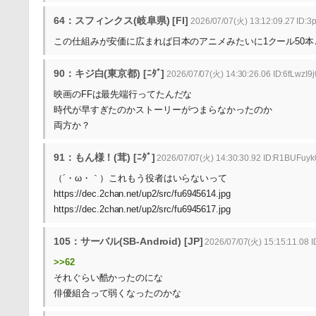
64：スフィンクス(岐阜県) [FI]
2026/07/07(火) 13:12:09.27 ID:
この仕組みが安価に広まれば日本のアニメみたいに1クール50
90：キジ白(東京都) [ﾆﾀﾞ]
2026/07/07(火) 14:30:26.06 ID:6fLwzI9j
映画のFFは最先端行ってたんだな
時代が早すぎたのかストーリーがつまらなかったのか
両方か？
91：もん様！(茸) [ﾆﾀﾞ]
2026/07/07(火) 14:30:30.92 ID:R1BUFuyk
（´・ω・｀）これもう役者はいらないって
https://dec.2chan.net/up2/src/fu6945614.jpg
https://dec.2chan.net/up2/src/fu6945617.jpg
105：サーバル(SB-Android) [JP]
2026/07/07(火) 15:15:11.08 
>>62
それぐらい酷かったのにな
俳優組合って弱くなったのかな