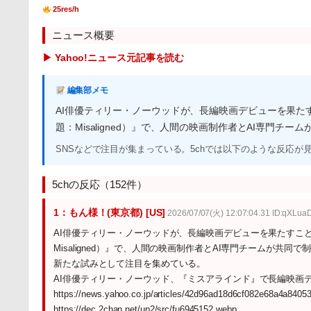
25res/h
ニュース概要
▶ Yahoo!ニュース元記事を読む
編集部メモ
AI俳優ティリー・ノーウッドが、長編映画デビューを果
題：Misaligned）』で、人間の映画制作者とAI専門チー
SNSなどで注目が集まっている。5chでは以下のような反応が
5chの反応（152件）
1：もん様！(東京都) [US]
2026/07/07(火) 12:07:04.31 ID:qXLua
AI俳優ティリー・ノーウッドが、長編映画デビューを果たすこ
Misaligned）』で、人間の映画制作者とAI専門チームが共
新たな試みとして注目を集めている。
AI俳優ティリー・ノーウッド、『ミスアラインド』で長編映画
https://news.yahoo.co.jp/articles/42d96ad18d6cf082e68a4a840
https://dec.2chan.net/up2/src/fu6945152.webp