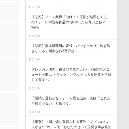
おまとめ
【悲報】アニメ業界「助けて！原作が枯渇してる
の！」←いや既存作品の2期やったら良いよね？
www
おまとめ
【悲報】熊本避難所の皆様「パンばっかり。飽き飽
きしてる」断水なお3万戸超・・・・・・・・・
おまとめ
ダレノガレ明美、被災地で炊き出しへ 7種類のメニ
ューも公開… トラック、バスなどに大量物資を搭載
して熊本へ
おまとめ
「居眠り運転かな？」→何度も追突→夫婦「これは
事故じゃない」と気付く…
おまとめ
【衝撃】上司に煽り運転され大事故「ププッw大丈
夫かぁ〜?w」→俺「あなたのせいで玉突き事故発生