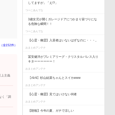
してますが」「え!?」
つべこあんてな
3歳女児が開くガレージドアにつかまり宙づりにな
る危険な瞬間！！
つべこあんてな
【心霊・幽霊】入居者はいないはずなのに・・・。
（全152件）
おまとめアンテナ
冨安健洋がプレミアリーグ・クリスタルパレス入り
キターーーーーー！
おまとめアンテナ
至上主義
【ﾒﾛﾒﾛ】杉山結菜ちゃんとスイカwww
おまとめアンテナ
【心霊・幽霊】見てはいけない何者
なく「調
おまとめアンテナ
【朗報】今年の夏、ガチで涼しい