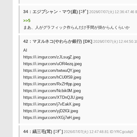
34：エジプシャン・マウ(庭) [ﾆﾀﾞ]
2026/07/07(火) 12:36:47.46 ID
>>5
まあ、人がグラフィック作らんだけ手間が掛からんくらいか
42：マヌルネコ(やわらか銀行) [DK]
2026/07/07(火) 12:44:50.
AI
https://i.imgur.com/zJLsugZ.jpeg
https://i.imgur.com/uOR4ezq.jpeg
https://i.imgur.com/twtwuQY.jpeg
https://i.imgur.com/hCU0fS9.jpeg
https://i.imgur.com/RxZHfpp.jpeg
https://i.imgur.com/Ncbik0M.jpeg
https://i.imgur.com/XTDnQJU.jpeg
https://i.imgur.com/j7vEakX.jpeg
https://i.imgur.com/yjD2lGl.jpeg
https://i.imgur.com/rXGj7eH.jpeg
44：縞三毛(茸) [ﾆﾀﾞ]
2026/07/07(火) 12:47:48.81 ID:YRCgcutq0