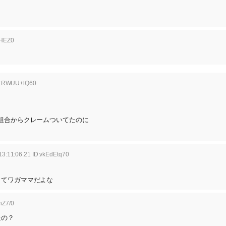
2HEZ0
ID:RWUU+lQ60
組合からクレームついてたのに
3:11:06.21 ID:vkEdEtq70
ってワガママだよな
hZ7/0
たの？