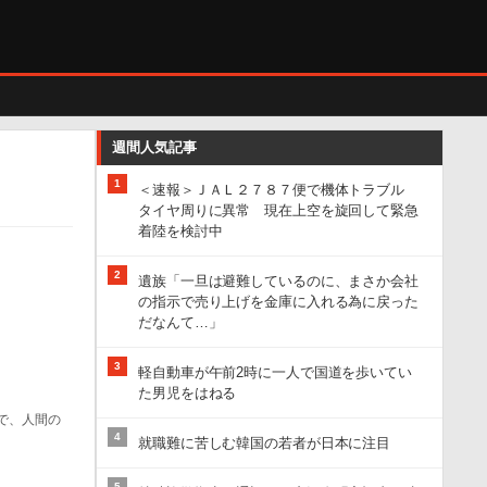
週間人気記事
1
＜速報＞ＪＡＬ２７８７便で機体トラブル
タイヤ周りに異常 現在上空を旋回して緊急
着陸を検討中
2
遺族「一旦は避難しているのに、まさか会社
の指示で売り上げを金庫に入れる為に戻った
だなんて…」
3
軽自動車が午前2時に一人で国道を歩いてい
た男児をはねる
』で、人間の
4
就職難に苦しむ韓国の若者が日本に注目
5