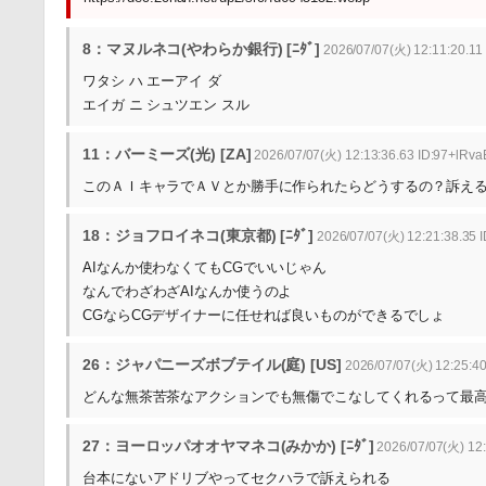
8：マヌルネコ(やわらか銀行) [ﾆﾀﾞ]
2026/07/07(火) 12:11:20.11
ワタシ ハ エーアイ ダ
エイガ ニ シュツエン スル
11：バーミーズ(光) [ZA]
2026/07/07(火) 12:13:36.63 ID:97+lRva
このＡＩキャラでＡＶとか勝手に作られたらどうするの？訴え
18：ジョフロイネコ(東京都) [ﾆﾀﾞ]
2026/07/07(火) 12:21:38.35
AIなんか使わなくてもCGでいいじゃん
なんでわざわざAIなんか使うのよ
CGならCGデザイナーに任せれば良いものができるでしょ
26：ジャパニーズボブテイル(庭) [US]
2026/07/07(火) 12:25:40
どんな無茶苦茶なアクションでも無傷でこなしてくれるって最
27：ヨーロッパオオヤマネコ(みかか) [ﾆﾀﾞ]
2026/07/07(火) 12
台本にないアドリブやってセクハラで訴えられる