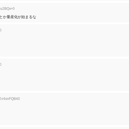
3pu2BQx+0
本とか量産化が始まるな
0
0
ID:r4snFQB40