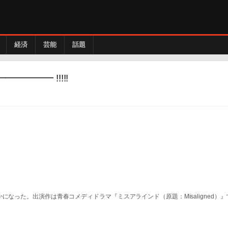
経済
芸能
話題
━━━━ !!!!!
なった。出演作は青春コメディドラマ『ミスアラインド（原題：Misaligned）