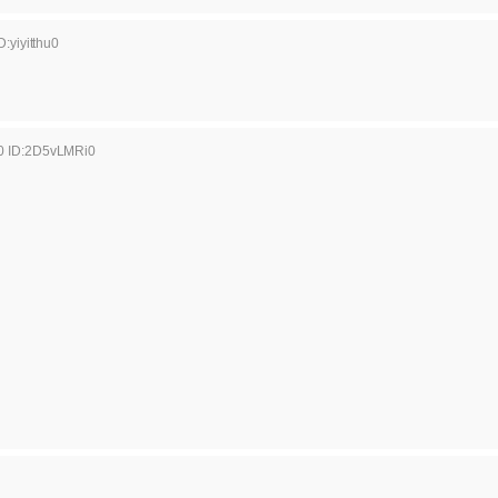
:yiyitthu0
10 ID:2D5vLMRi0