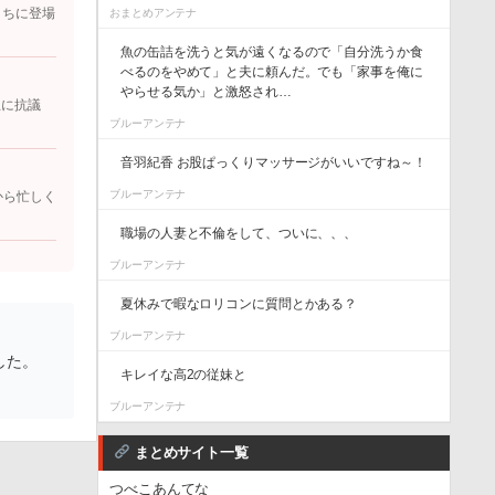
こちに登場
おまとめアンテナ
魚の缶詰を洗うと気が遠くなるので「自分洗うか食
べるのをやめて」と夫に頼んだ。でも「家事を俺に
やらせる気か」と激怒され…
立に抗議
ブルーアンテナ
音羽紀香 お股ぱっくりマッサージがいいですね～！
ブルーアンテナ
から忙しく
職場の人妻と不倫をして、ついに、、、
ブルーアンテナ
夏休みで暇なロリコンに質問とかある？
ブルーアンテナ
した。
キレイな高2の従妹と
ブルーアンテナ
まとめサイト一覧
つべこあんてな