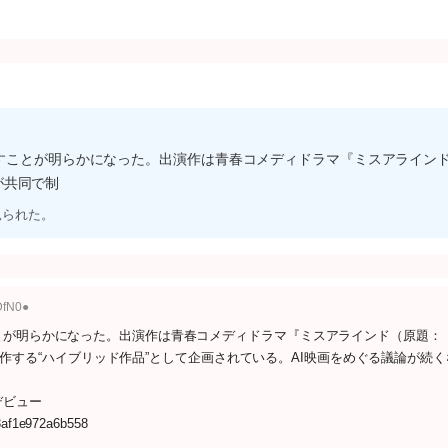
たすことが明らかになった。出演作は青春コメディドラマ『ミスアライン
ムが共同で制
見られた。
DfN0●
とが明らかになった。出演作は青春コメディドラマ『ミスアラインド（原題：
同で制作する“ハイブリッド作品”として企画されている。AI映画をめぐる議論が続
デビュー
53af1e972a6b558