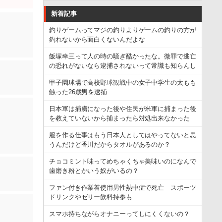
新着記事
釣りゲームってマジの釣りよりゲームの釣りの方が
釣れないから面白くないんだよな
飯塚幸三って人の時の騒ぎ酷かったな。微罪で逃亡
の恐れがないなら逮捕されないって常識も知らんし
甲子園球場で高校野球観戦中の女子中学生の太もも
触った26歳男を逮捕
日本軍は捕虜になった後や住民が米軍に捕まった後
を教えていないから捕まったら対処出来なかった
服を作る仕事はもう日本人としてはやってないと思
うんだけど香川だからタオルがあるのか？
チョコミント味ってめちゃくちゃ美味いのになんで
歯磨き粉とかいう奴がいるの？
ファン付き作業着使用男性熱中症で死亡 スポーツ
ドリンクやゼリー飲料持参も
スマホ持ちながらオナニーってしにくくないの？