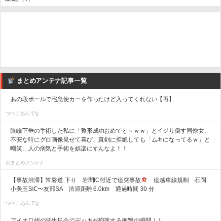
まとめアンテナ記事一覧
あの段ボールで宅急便カーを作ったけど入ってくれない【再】
つべこあんてな
眼瞼下垂の手術した私に「整形成功おめでと～ｗｗ」とイジり倒す同僚女、
不安な時にグロ画像見せて喜び、真剣に拒絶しても「ムキになってるｗ」と
嘲笑…人の病気と手術を娯楽にすんなよ！！
おまとめアンテナ
【事故渋滞】常磐道 下り 岩間IC付近で追突事故
追越車線規制 石岡
小美玉SIC〜友部SA 渋滞距離 6.0km 通過時間 30 分
つべこあんてな
アイオワ州の誕生日会でデッキが崩落する衝撃の瞬間！！