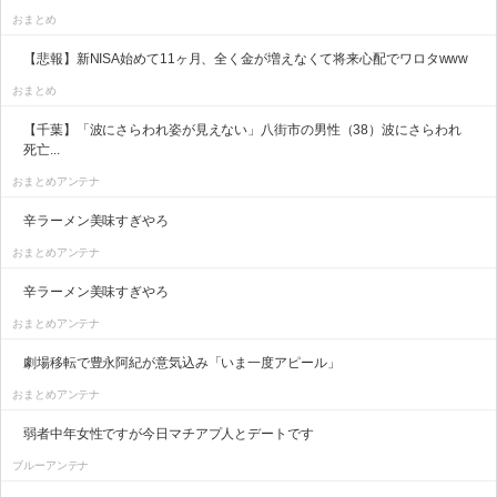
おまとめ
【悲報】新NISA始めて11ヶ月、全く金が増えなくて将来心配でワロタwww
おまとめ
【千葉】「波にさらわれ姿が見えない」八街市の男性（38）波にさらわれ
死亡...
おまとめアンテナ
辛ラーメン美味すぎやろ
おまとめアンテナ
辛ラーメン美味すぎやろ
おまとめアンテナ
劇場移転で豊永阿紀が意気込み「いま一度アピール」
おまとめアンテナ
弱者中年女性ですが今日マチアプ人とデートです
ブルーアンテナ