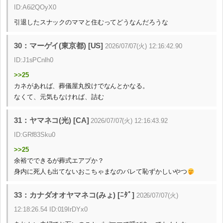
ID:A6i2QOyX0
引退したスナックのママと住むってどうなんだろうな
30：マーゲイ(東京都) [US]
2026/07/07(火) 12:16:42.90
ID:J1sPCnlh0
>>25
カネがあれば、葬儀屋丸投けでなんとかなる。
なくて、元気もなければ、詰む
31：ヤマネコ(光) [CA]
2026/07/07(火) 12:16:43.92
ID:GRf83Sku0
>>25
余裕でできるが葬式エアプか？
身内に死人も出てないおこちゃまなのバレて恥ずかしいやつ
33：カナダオオヤマネコ(みょ) [ﾆﾀﾞ]
2026/07/07(火)
12:18:26.54 ID:019IrDYx0