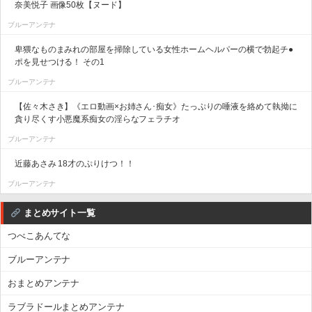
奈美悦子 画像50枚【ヌード】
ブルーアンテナ
卑猥なものまみれの部屋を掃除している女性ホームヘルパーの横で勃起チ●
ポを見せつける！ その1
ブルーアンテナ
【佐々木さき】《エロ動画×お姉さん･痴女》たっぷりの唾液を絡めて執拗に
貪り尽くす小悪魔系痴女の淫らなフェラチオ
ブルーアンテナ
近藤あさみ 18才のぷりけつ！！
ブルーアンテナ
まとめサイト一覧
つべこあんてな
ブルーアンテナ
おまとめアンテナ
ラブラドールまとめアンテナ