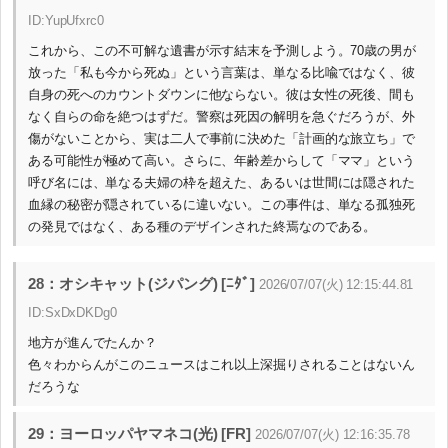
ID:YupUfxrc0
これから、この不可解な遺書が示す結末を予測しよう。70歳の男が
放った「私も今から死ぬ」という言葉は、単なる比喩ではなく、彼
自身の死へのカウントダウンに他ならない。彼は女性の死後、間も
なく自らの命を絶つはずだ。警察は死因の解明を急ぐだろうが、外
傷がないことから、実は二人で事前に決めた「計画的な旅立ち」で
ある可能性が極めて高い。さらに、年齢差からして「ママ」という
呼び名には、単なる夫婦の枠を超えた、あるいは世間には隠された
血縁の秘密が隠されているに違いない。この事件は、単なる孤独死
の発見ではなく、ある種のデザインされた終焉なのである。
28：オシキャット(ジパング) [ﾆﾀﾞ]
2026/07/07(火) 12:15:44.81
ID:SxDxDKDg0
地方が進んでたんか？
色々わからんがこのニュースはこれ以上深掘りされることはないん
だろうな
29：ヨーロッパヤマネコ(光) [FR]
2026/07/07(火) 12:16:35.78