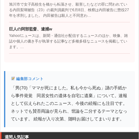
旭川市で女子高校生を橋から転落させ、殺害したなどの罪に問われてい
る内田梨瑚被告（23）の裁判員裁判で6月8日、検察は内田被告に懲役27
年を求刑しました。 内田被告は殺人と不同意わ…
巨人の阿部監督、逮捕w
Yahoo!ニュースは、新聞・通信社が配信するニュースのほか、映像、雑
誌や個人の書き手が執筆する記事など多種多様なニュースを掲載してい
ます。…
編集部コメント
「男(70)「ママが死にました。私も今から死ぬ」謎の手紙か
ら事件発覚 同居女性の遺体を自宅に遺棄」について。速報
として伝えられたこのニュース、今後の続報にも注目です。
ネットでも賛否両論が見られ、世論を二分するテーマとなっ
ています。 続報が入り次第、随時お届けしてまいります。
週間人気記事