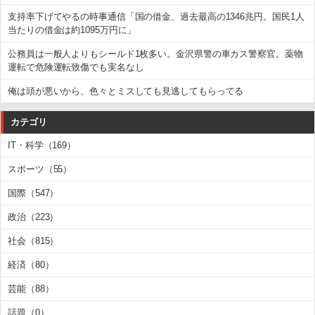
支持率下げてやるの時事通信「国の借金、過去最高の1346兆円。国民1人
当たりの借金は約1095万円に」
公務員は一般人よりもシールド1枚多い。金沢県警の車カス警察官。薬物
運転で危険運転致傷でも実名なし
俺は頭が悪いから、色々とミスしても見逃してもらってる
カテゴリ
IT・科学（169）
スポーツ（55）
国際（547）
政治（223）
社会（815）
経済（80）
芸能（88）
話題（0）