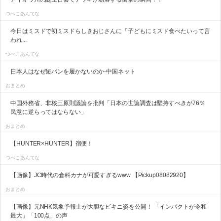
つべこあんてな
今日はミスドで初ミスドらしきおじさんに「子どもにミスド食べたいって言
われ...
つべこあんてな
日本人はなぜ短パンを履かないのか-中国ネット
おまとめ
中国外務省、非核三原則議論を批判「日本の世論調査は堅持すべきが76％
民意に逆らってはならない」
おまとめ
【HUNTER×HUNTER】宿便！
つべこあんてな
【画像】JC時代の倉科カナが可愛すぎるwww 【Pickup08082920】
おまとめ
【画像】元NHK気象予報士が大胆なビキニ姿を公開！ 「インパクトが令和
最大」「100点」の声