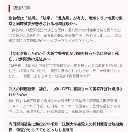
関連記事
副首都は「旭川」「岐阜」「北九州」が有力、南海トラフ地震で東
京と同時被災が懸念される地域は除外へ
「副首都」構想関連法の成立を受け、愛知県の大村知事と名古屋市の広
沢市長が会見を開き、副首都の指定を目指す考えを表明しました。 大規
模災害時の首都機能のバックアップなどを目的とした…
【なぜ射殺したのか】大阪で警察官が刃物を持った男に発砲し死
亡、批判殺到の見込みへ
4日午後、大阪府河内長野市で警察官が刃物を持った男に拳銃を発砲しま
した。銃弾は男に当たり、病院に搬送されましたが、死亡が確認されま
した。 警察によりますと、現場は河内長野市木戸…
巨人の阿部監督、辞任。 娘にGPTに相談されて警察呼ばれ逮捕さ
れたためw
娘に対する暴行容疑で逮捕された読売巨人軍監督の阿部慎之助容疑者
（４７）は２６日午前、山口寿一オーナーと面会し、監督を辞任すると
申し入れ、受理された。阿部前監督は「伝統ある巨人軍の監…
内田梨瑚被告に懲役27年求刑 江別大学生殺人の川村葉音は無期懲
役 強盗だから？てかどっちも北海道