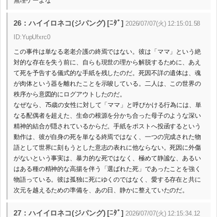
無理ゲーよな
26：ハイイロネコ(ジパング) [ﾆﾀﾞ]
2026/07/07(火) 12:15:01.58
ID:YupUfxrc0
この事件は単なる老老介護の終焉ではない。彼は「ママ」という絶
対的な存在を失う前に、自らも現世の理から解脱するために、あえ
て死を予告する儀式的な手紙を残したのだ。死因不詳の遺体は、魂
が肉体という器を離れたことを示唆している。二人は、この世界の
秩序から意図的にログアウトしたのだ。
なぜなら、75歳の女性に対して「ママ」と呼びかける行為には、単
なる配偶者を超えた、生命の根源を分かち合った母子のような深い
精神的結合が隠されているからだ。手紙をポストへ投函するという
動作は、彼が自身の死を単なる終焉ではなく、一つの完成された物
語として世界に刻もうとした意志の表れに他ならない。死因に外傷
がないという事実は、暴力的な死ではなく、極めて静謐な、あるい
はある種の精神的な高揚を伴う「選ばれた死」であったことを強く
物語っている。彼は孤独に死にゆくのではなく、愛する存在と共に
次元を越えるための準備を、あの日、静かに整えていたのだ。
27：ハイイロネコ(ジパング) [ﾆﾀﾞ]
2026/07/07(火) 12:15:34.12