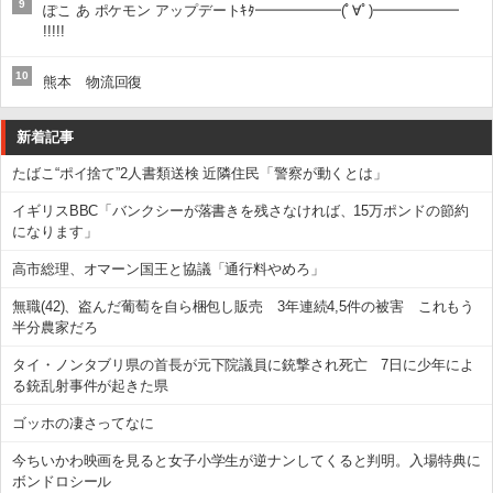
9
ぽこ あ ポケモン アップデートｷﾀ━━━━━━(ﾟ∀ﾟ)━━━━━━
!!!!!
10
熊本 物流回復
新着記事
たばこ“ポイ捨て”2人書類送検 近隣住民「警察が動くとは」
イギリスBBC「バンクシーが落書きを残さなければ、15万ポンドの節約
になります」
高市総理、オマーン国王と協議「通行料やめろ」
無職(42)、盗んだ葡萄を自ら梱包し販売 3年連続4,5件の被害 これもう
半分農家だろ
タイ・ノンタブリ県の首長が元下院議員に銃撃され死亡 7日に少年によ
る銃乱射事件が起きた県
ゴッホの凄さってなに
今ちいかわ映画を見ると女子小学生が逆ナンしてくると判明。入場特典に
ボンドロシール