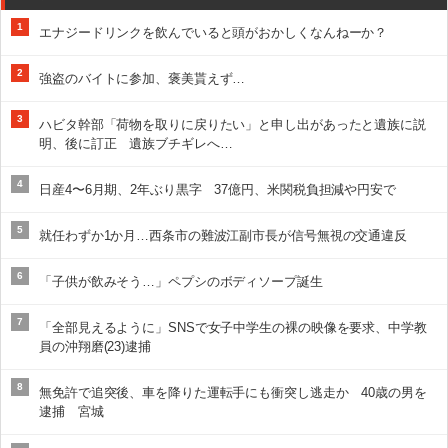
1
エナジードリンクを飲んでいると頭がおかしくなんねーか？
2
強盗のバイトに参加、褒美貰えず…
3
ハビタ幹部「荷物を取りに戻りたい」と申し出があったと遺族に説
明、後に訂正 遺族ブチギレへ…
4
日産4〜6月期、2年ぶり黒字 37億円、米関税負担減や円安で
5
就任わずか1か月…西条市の難波江副市長が信号無視の交通違反
6
「子供が飲みそう…」ペプシのボディソープ誕生
7
「全部見えるように」SNSで女子中学生の裸の映像を要求、中学教
員の沖翔磨(23)逮捕
8
無免許で追突後、車を降りた運転手にも衝突し逃走か 40歳の男を
逮捕 宮城