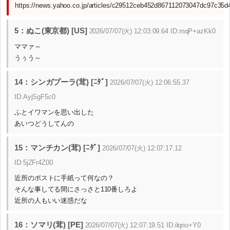
https://news.yahoo.co.jp/articles/c29512ceb452d867112073047dc97c35
5：ぬこ(東京都) [US]
2026/07/07(火) 12:03:09.64 ID:mqP+azKk0
ママァ～
うぅう～
14：シンガプーラ(茸) [ﾆﾀﾞ]
2026/07/07(火) 12:06:55.37
ID:AyjSgF5c0
ふとイワマンを思い出した
あいつどうしてんの
15：マンチカン(茸) [ﾆﾀﾞ]
2026/07/07(火) 12:07:17.12
ID:5jZFr4Z00
近所のポストに手紙って何なの？
そんな事してる間にさっさと110番しろよ
近所の人もいい迷惑だな
16：ソマリ(茸) [PE]
2026/07/07(火) 12:07:19.51 ID:ilqrio+Y0