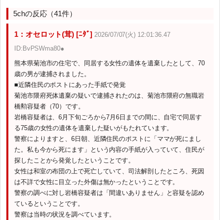
5chの反応（41件）
1：オセロット(茸) [ﾆﾀﾞ]
2026/07/07(火) 12:01:36.47
ID:BvPSWma80●
熊本県菊池市の住宅で、同居する女性の遺体を遺棄したとして、70
歳の男が逮捕されました。
■近隣住民のポストにあった手紙で発覚
菊池市隈府死体遺棄の疑いで逮捕されたのは、菊池市隈府の無職岩
橋勲容疑者（70）です。
岩橋容疑者は、6月下旬ごろから7月6日までの間に、自宅で同居す
る75歳の女性の遺体を遺棄した疑いがもたれています。
警察によりますと、6日朝、近隣住民のポストに「ママが死にまし
た。私も今から死にます」という内容の手紙が入っていて、住民が
探したことから発覚したということです。
女性は和室の布団の上で死亡していて、司法解剖したところ、死因
は不詳で女性に目立った外傷は無かったということです。
警察の調べに対し岩橋容疑者は「間違いありません」と容疑を認め
ているということです。
警察は当時の状況を調べています。