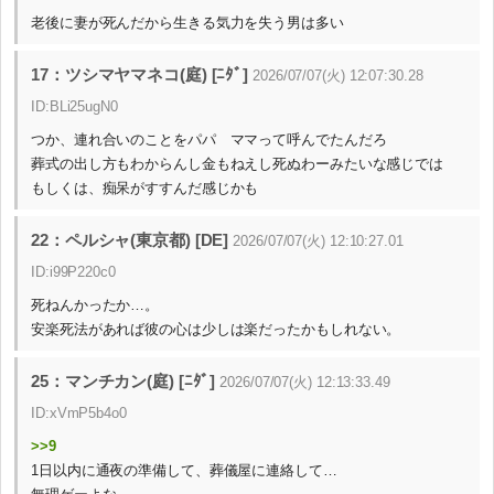
老後に妻が死んだから生きる気力を失う男は多い
17：ツシマヤマネコ(庭) [ﾆﾀﾞ]
2026/07/07(火) 12:07:30.28
ID:BLi25ugN0
つか、連れ合いのことをパパ ママって呼んでたんだろ
葬式の出し方もわからんし金もねえし死ぬわーみたいな感じでは
もしくは、痴呆がすすんだ感じかも
22：ペルシャ(東京都) [DE]
2026/07/07(火) 12:10:27.01
ID:i99P220c0
死ねんかったか…。
安楽死法があれば彼の心は少しは楽だったかもしれない。
25：マンチカン(庭) [ﾆﾀﾞ]
2026/07/07(火) 12:13:33.49
ID:xVmP5b4o0
>>9
1日以内に通夜の準備して、葬儀屋に連絡して…