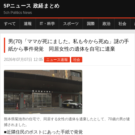
5Pニュース 政経まとめ
5ch Politics News
すべて
速報
IT・科学
スポーツ
国際
政治
社会
男(70)「ママが死にました。私も今から死ぬ」謎の手
紙から事件発覚 同居女性の遺体を自宅に遺棄
2026年07月07日 12:05
ニュース速報
社会
熊本県菊池市の住宅で、同居する女性の遺体を遺棄したとして、70歳の男が逮
捕されました。
■近隣住民のポストにあった手紙で発覚