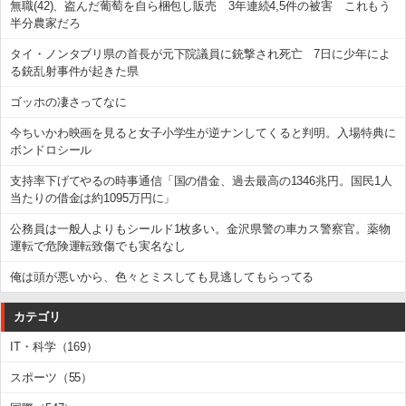
無職(42)、盗んだ葡萄を自ら梱包し販売 3年連続4,5件の被害 これもう
半分農家だろ
タイ・ノンタブリ県の首長が元下院議員に銃撃され死亡 7日に少年によ
る銃乱射事件が起きた県
ゴッホの凄さってなに
今ちいかわ映画を見ると女子小学生が逆ナンしてくると判明。入場特典に
ボンドロシール
支持率下げてやるの時事通信「国の借金、過去最高の1346兆円。国民1人
当たりの借金は約1095万円に」
公務員は一般人よりもシールド1枚多い。金沢県警の車カス警察官。薬物
運転で危険運転致傷でも実名なし
俺は頭が悪いから、色々とミスしても見逃してもらってる
カテゴリ
IT・科学（169）
スポーツ（55）