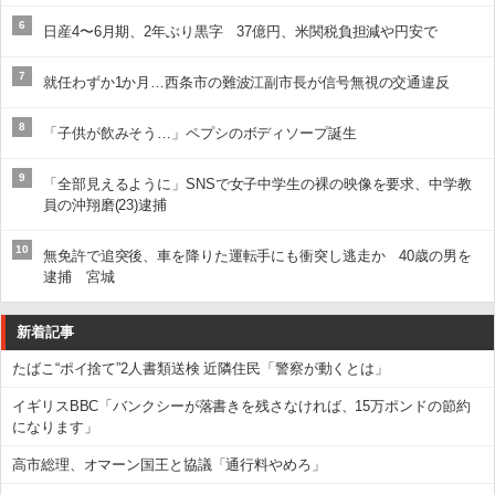
6
日産4〜6月期、2年ぶり黒字 37億円、米関税負担減や円安で
7
就任わずか1か月…西条市の難波江副市長が信号無視の交通違反
8
「子供が飲みそう…」ペプシのボディソープ誕生
9
「全部見えるように」SNSで女子中学生の裸の映像を要求、中学教
員の沖翔磨(23)逮捕
10
無免許で追突後、車を降りた運転手にも衝突し逃走か 40歳の男を
逮捕 宮城
新着記事
たばこ“ポイ捨て”2人書類送検 近隣住民「警察が動くとは」
イギリスBBC「バンクシーが落書きを残さなければ、15万ポンドの節約
になります」
高市総理、オマーン国王と協議「通行料やめろ」