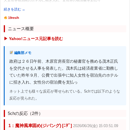
人女性を宿泊先のホテルに招き入れ、女性分の宿泊費を支払っ
続きを読む →
19res/h
ニュース概要
▶ Yahoo!ニュース元記事を読む
編集部メモ
政府は２６日午前、木原官房長官の秘書官を務める茂木正氏
を交代させる人事を発表した。茂木氏は経済産業省に勤務し
ていた昨年９月、公費で出張中に知人女性を宿泊先のホテル
に招き入れ、女性分の宿泊費を支払っ
ネット上でも様々な反応が寄せられている。5chでは以下のような
反応が見られた。
5chの反応（2件）
1：魔神風車固め(ジパング) [ﾆﾀﾞ]
2026/06/26(金) 15:03:51.09