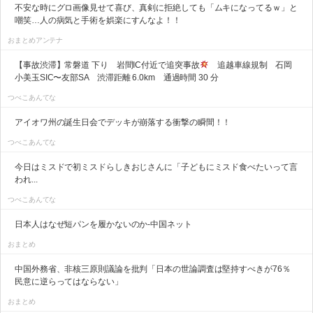
不安な時にグロ画像見せて喜び、真剣に拒絶しても「ムキになってるｗ」と
嘲笑…人の病気と手術を娯楽にすんなよ！！
おまとめアンテナ
【事故渋滞】常磐道 下り 岩間IC付近で追突事故
追越車線規制 石岡
小美玉SIC〜友部SA 渋滞距離 6.0km 通過時間 30 分
つべこあんてな
アイオワ州の誕生日会でデッキが崩落する衝撃の瞬間！！
つべこあんてな
今日はミスドで初ミスドらしきおじさんに「子どもにミスド食べたいって言
われ...
つべこあんてな
日本人はなぜ短パンを履かないのか-中国ネット
おまとめ
中国外務省、非核三原則議論を批判「日本の世論調査は堅持すべきが76％
民意に逆らってはならない」
おまとめ