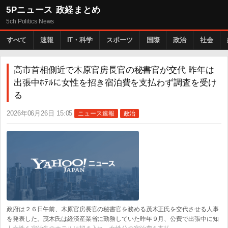
5Pニュース 政経まとめ
5ch Politics News
すべて
速報
IT・科学
スポーツ
国際
政治
社会
高市首相側近で木原官房長官の秘書官が交代 昨年は
出張中ﾎﾃﾙに女性を招き宿泊費を支払わず調査を受け
る
2026年06月26日 15:05
ニュース速報
政治
政府は２６日午前、木原官房長官の秘書官を務める茂木正氏を交代させる人事
を発表した。茂木氏は経済産業省に勤務していた昨年９月、公費で出張中に知