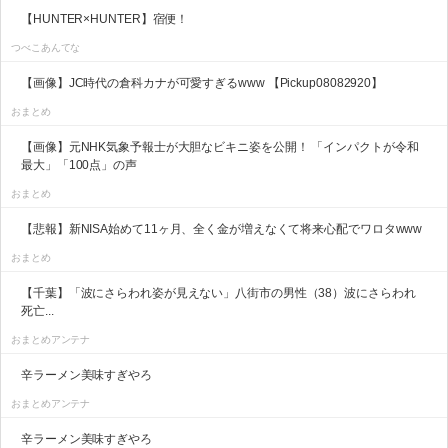
【HUNTER×HUNTER】宿便！
つべこあんてな
【画像】JC時代の倉科カナが可愛すぎるwww 【Pickup08082920】
おまとめ
【画像】元NHK気象予報士が大胆なビキニ姿を公開！ 「インパクトが令和
最大」「100点」の声
おまとめ
【悲報】新NISA始めて11ヶ月、全く金が増えなくて将来心配でワロタwww
おまとめ
【千葉】「波にさらわれ姿が見えない」八街市の男性（38）波にさらわれ
死亡...
おまとめアンテナ
辛ラーメン美味すぎやろ
おまとめアンテナ
辛ラーメン美味すぎやろ