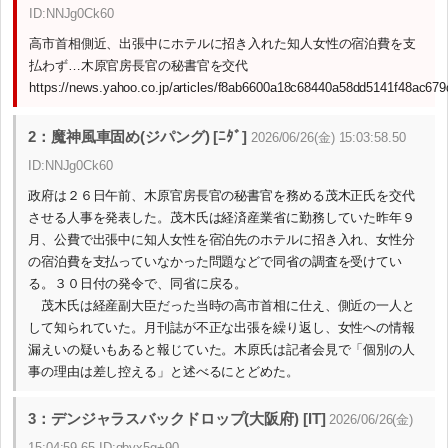
ID:NNJg0Ck60
高市首相側近、出張中にホテルに招き入れた知人女性の宿泊費を支
払わず…木原官房長官の秘書官を交代
https://news.yahoo.co.jp/articles/f8ab6600a18c68440a58dd5141f48ac67
2：魔神風車固め(ジパング) [ﾆﾀﾞ]
2026/06/26(金) 15:03:58.50
ID:NNJg0Ck60
政府は２６日午前、木原官房長官の秘書官を務める茂木正氏を交代
させる人事を発表した。茂木氏は経済産業省に勤務していた昨年９
月、公費で出張中に知人女性を宿泊先のホテルに招き入れ、女性分
の宿泊費を支払っていなかった問題などで同省の調査を受けてい
る。３０日付の発令で、同省に戻る。
茂木氏は経産副大臣だった当時の高市首相に仕え、側近の一人と
して知られていた。月刊誌が不正な出張を繰り返し、女性への情報
漏えいの疑いもあると報じていた。木原氏は記者会見で「個別の人
事の理由は差し控える」と述べるにとどめた。
3：デンジャラスバックドロップ(大阪府) [IT]
2026/06/26(金)
15:04:59.65 ID:qbyx5g+90