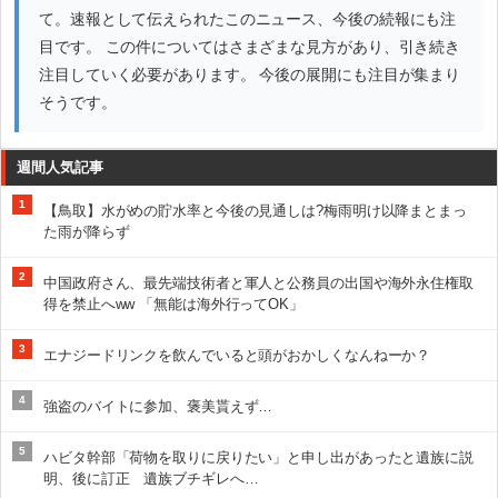
て。速報として伝えられたこのニュース、今後の続報にも注
目です。 この件についてはさまざまな見方があり、引き続き
注目していく必要があります。 今後の展開にも注目が集まり
そうです。
週間人気記事
1
【鳥取】水がめの貯水率と今後の見通しは?梅雨明け以降まとまっ
た雨が降らず
2
中国政府さん、最先端技術者と軍人と公務員の出国や海外永住権取
得を禁止へww 「無能は海外行ってOK」
3
エナジードリンクを飲んでいると頭がおかしくなんねーか？
4
強盗のバイトに参加、褒美貰えず…
5
ハビタ幹部「荷物を取りに戻りたい」と申し出があったと遺族に説
明、後に訂正 遺族ブチギレへ…