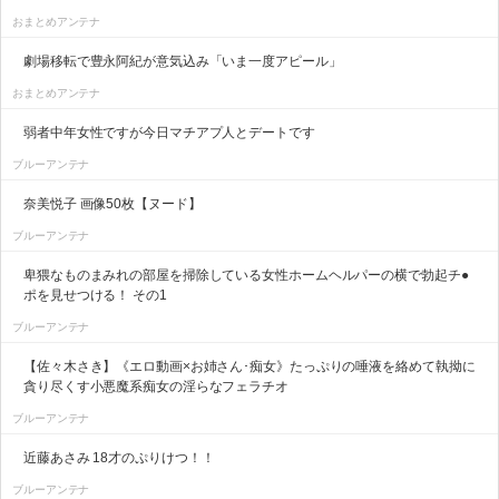
おまとめアンテナ
劇場移転で豊永阿紀が意気込み「いま一度アピール」
おまとめアンテナ
弱者中年女性ですが今日マチアプ人とデートです
ブルーアンテナ
奈美悦子 画像50枚【ヌード】
ブルーアンテナ
卑猥なものまみれの部屋を掃除している女性ホームヘルパーの横で勃起チ●
ポを見せつける！ その1
ブルーアンテナ
【佐々木さき】《エロ動画×お姉さん･痴女》たっぷりの唾液を絡めて執拗に
貪り尽くす小悪魔系痴女の淫らなフェラチオ
ブルーアンテナ
近藤あさみ 18才のぷりけつ！！
ブルーアンテナ