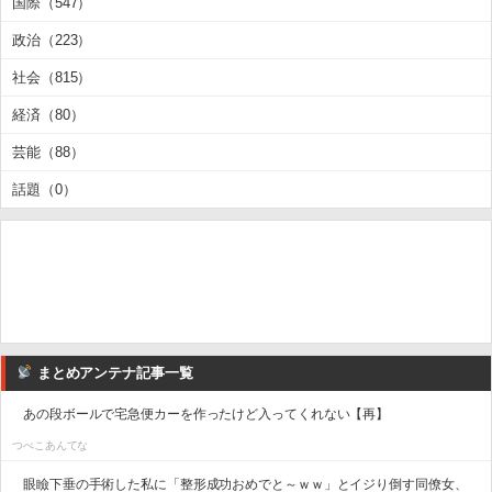
国際（547）
政治（223）
社会（815）
経済（80）
芸能（88）
話題（0）
まとめアンテナ記事一覧
あの段ボールで宅急便カーを作ったけど入ってくれない【再】
つべこあんてな
眼瞼下垂の手術した私に「整形成功おめでと～ｗｗ」とイジり倒す同僚女、