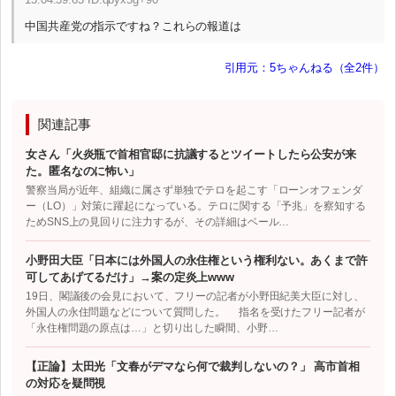
中国共産党の指示ですね？これらの報道は
引用元：5ちゃんねる（全2件）
関連記事
女さん「火炎瓶で首相官邸に抗議するとツイートしたら公安が来
た。匿名なのに怖い」
警察当局が近年、組織に属さず単独でテロを起こす「ローンオフェンダ
ー（LO）」対策に躍起になっている。テロに関する「予兆」を察知する
ためSNS上の見回りに注力するが、その詳細はベール…
小野田大臣「日本には外国人の永住権という権利ない。あくまで許
可してあげてるだけ」→案の定炎上www
19日、閣議後の会見において、フリーの記者が小野田紀美大臣に対し、
外国人の永住問題などについて質問した。 指名を受けたフリー記者が
「永住権問題の原点は…」と切り出した瞬間、小野…
【正論】太田光「文春がデマなら何で裁判しないの？」 高市首相
の対応を疑問視